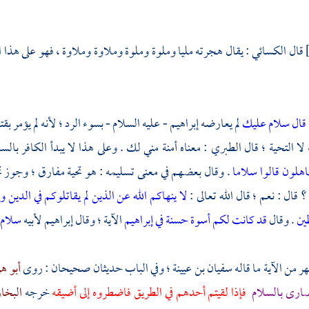
قال
الكسائي
: يقال هجرته مليا وملوة وملوة وملاوة وملاوة ، فهو على هذا 
قال سلام عليك
لم يعارضه
إبراهيم
- عليه السلام - بسوء الرد ؛ لأنه لم يؤمر بقت
 لا التحية ؛ قال
الطبري
: معناه أمنة مني لك . وعلى هذا لا يبدأ الكافر بالس
اهلون قالوا سلاما
. وقال بعضهم في معنى تسليمه : هو تحية مفارق ؛ وجوز تحية
 قال : نعم ؛ قال الله تعالى :
لا ينهاكم الله عن الذين لم يقاتلوكم في الدين 
ين
. وقال
قد كانت لكم أسوة حسنة في إبراهيم
الآية ؛ وقال
إبراهيم
لأبيه
سلام
ر من الآية ما قاله
سفيان بن عيينة ؛
وفي الباب حديثان صحيحان : روى
أبو ه
صارى
بالسلام
فإذا لقيتم أحدهم في الطريق فاضطروه إلى أضيقه
خرجه
البخا