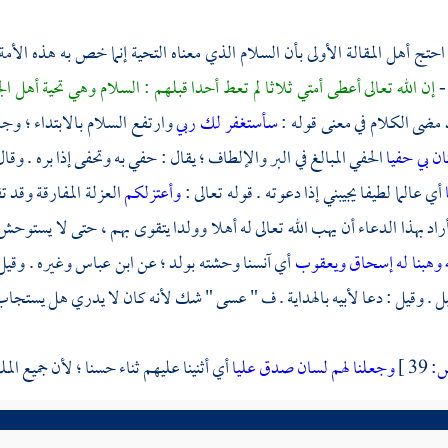
حتج أهل المقالة الأولى بأن السلام الذي معناه التحية إنما خص به هذه الأم
-
إن الله تعالى أعطى أمتي ثلاثا لم تعط أحدا قبلهم : السلام وهي تحية أهل ال
 مضى الكلام في معنى قوله :
سأستغفر لك ربي
وارتفع السلام بالابتداء ؛ وج
ان بي حفيا
الحفي المبالغ في البر والإلطاف ؛ يقال : حفي به وتحفى إذا بره . وقا
أي عالما لطيفا يجيبني إذا دعوته . قوله تعالى :
وأعتزلكم
العزلة المفارقة وقد ت
أراد بهذا الدعاء أن يهب الله تعالى له أهلا وولدا يتقوى بهم ، حتى لا يستوحش
ه وهبنا له إسحاق ويعقوب
أي آنسنا وحشته بولد ؛ عن
ابن عباس
وغيره . وقيل 
بل . وقيل : دعا لأبيه بالهداية . ف " عسى " شك لأنه كان لا يدري هل يستجاب ل
:
39 ]
وجعلنا لهم لسان صدق عليا
أي أثنينا عليهم ثناء حسنا ؛ لأن جميع ال