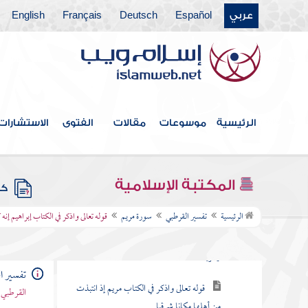
عربي
Español
Deutsch
Français
English
سورة الرعد
سورة إبراهيم
سورة الحجر
سورة النحل
الرئيسية
موسوعات
مقالات
الفتوى
الاستشارات
سورة الإسراء
سورة الكهف
المكتبة الإسلامية
كتب
سورة مريم
الرئيسية
تفسير القرطبي
سورة مريم
قوله تعالى واذكر في الكتاب إبراهيم إنه 
قوله تعالى كهيعص ذكر رحمة ربك عبده
زكريا
تفسير ا
قوله تعالى واذكر في الكتاب مريم إذ انتبذت
القرطبي 
من أهلها مكانا شرقيا