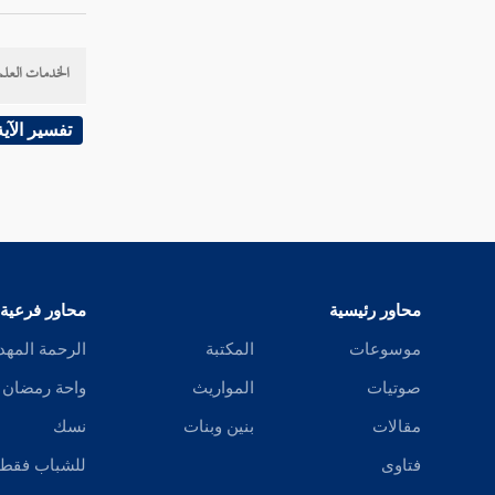
سورة الزمر
الخدمات العلم
سورة غافر
سورة فصلت
تفسير الآية
سورة الشورى
سورة الزخرف
سورة الدخان
محاور رئيسية
محاور فرعية
سورة الجاثية
موسوعات
المكتبة
الرحمة المهد
سورة الأحقاف
صوتيات
المواريث
واحة رمضان
سورة القتال
مقالات
بنين وبنات
نسك
فتاوى
للشباب فقط
سورة الفتح