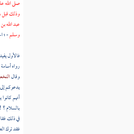
صلى الله عل
وذلك قبل 
سورة طه عليه السلام
عبد الله بن
سورة الأنبياء
وسلم
- ؛ ا
سورة الحج
سورة المؤمنون
فالأول يفيد
رواه
أسامة
سورة النور
وقال
النخع
سورة الفرقان
يدعوكم إلى 
سورة الشعراء
أنهم كانوا
بالسلام ؟ !
سورة النمل
في ذلك فقال
سورة القصص
فقد ترك ال