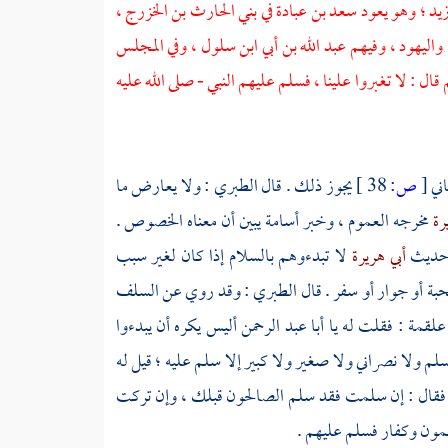
يد ؛
وهو يعود
سعد بن عبادة
في
بني الحارث بن الخزرج ،
واليهود ،
وفيهم
عبد الله بن أبي ابن سلول ،
وفي المجلس
م قال : لا تغبروا علينا ، فسلم عليهم النبي - صلى الله عليه
اني
[
ص:
38 ]
يجوز ذلك . قال
الطبري
: ولا يعارض ما
يرة
مخرجه العموم ، وخبر
أسامة
يبين أن معناه الخصوص .
ن حديث
أبي هريرة
لا تبدءوهم بالسلام إذا كان لغير سبب
ة أو جوار أو سفر . قال
الطبري
: وقد روي عن السلف
علقمة :
فقلت له يا
أبا عبد الرحمن
أليس يكره أن يبدءوا
مسلم ولا نصراني ولا صغير ولا كبير إلا سلم عليه ؛ قيل له
قال : إن سلمت فقد سلم الصالحون قبلك ، وإن تركت
مون وكفار فسلم عليهم .