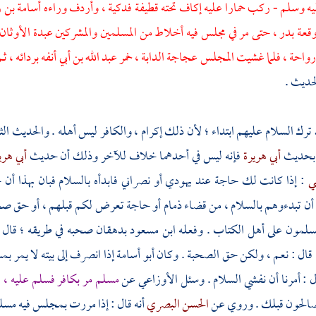
يه وسلم - ركب حمارا عليه إكاف تحته قطيفة فدكية ، وأردف وراءه
أسامة بن ز
وقعة
بدر ،
حتى مر في مجلس فيه أخلاط من المسلمين والمشركين عبدة الأوثان
 رواحة ،
فلما غشيت المجلس عجاجة الدابة ، خمر
عبد الله بن أبي
أنفه بردائه ، ث
لحديث .
 ترك السلام عليهم ابتداء ؛ لأن ذلك إكرام ، والكافر ليس أهله . والحديث الث
بحديث
أبي هريرة
فإنه ليس في أحدهما خلاف للآخر وذلك أن حديث
أبي هر
ي
: إذا كانت لك حاجة عند يهودي أو نصراني فابدأه بالسلام فبان بهذا أ
أن تبدءوهم بالسلام ، من قضاء ذمام أو حاجة تعرض لكم قبلهم ، أو حق صحب
 يسلمون على
أهل الكتاب
. وفعله
ابن مسعود
بدهقان
صحبه في طريقه ؛ قال
 قال : نعم ، ولكن حق الصحبة . وكان
أبو أسامة
إذا انصرف إلى بيته لا يمر ب
 : أمرنا أن نفشي السلام . وسئل
الأوزاعي
عن
مسلم مر بكافر فسلم عليه ،
ف
صالحون قبلك . وروي عن
الحسن البصري
أنه قال : إذا مررت بمجلس فيه مسل