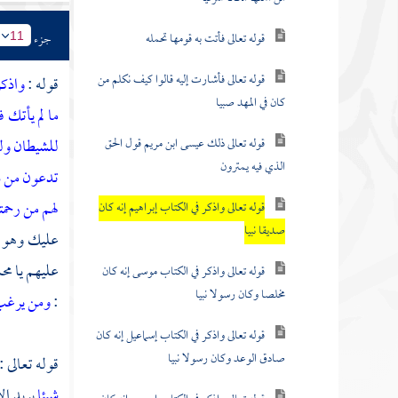
قوله تعالى فأتت به قومها تحمله
جزء
11
قوله تعالى فأشارت إليه قالوا كيف نكلم من
قوله :
واذكر
كان في المهد صبيا
ما لم يأتك 
قوله تعالى ذلك عيسى ابن مريم قول الحق
للشيطان ولي
الذي فيه يمترون
تدعون من دو
لهم من رحمت
قوله تعالى واذكر في الكتاب إبراهيم إنه كان
صديقا نبيا
عليك وهو ا
عليهم يا
مح
قوله تعالى واذكر في الكتاب موسى إنه كان
مخلصا وكان رسولا نبيا
:
ومن يرغب 
قوله تعالى واذكر في الكتاب إسماعيل إنه كان
صادق الوعد وكان رسولا نبيا
قوله تعالى :
شيئا
يريد ال