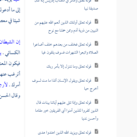
قوله تعالى واذكر في الكتاب إدريس إنه كان
صديقا نبيا
إلى ما أدعوك
شيئا في معص
قوله تعالى أولئك الذين أنعم الله عليهم من
النبيين من ذرية آدم وممن حملنا مع نوح
إن الشيطان
قوله تعالى فخلف من بعدهم خلف أضاعوا
الكسائي
.
ي
الصلاة واتبعوا الشهوات فسوف يلقون غيا
فيكون المع
قوله تعالى وما نتنزل إلا بأمر ربك
أترغب عنها 
قوله تعالى ويقول الإنسان أئذا ما مت لسوف
أمرك .
لأرج
أخرج حيا
وقال
الحسن
قوله تعالى وإذا تتلى عليهم آياتنا بينات قال
الذين كفروا للذين آمنوا أي الفريقين خير مقاما
وأحسن نديا
قوله تعالى ويزيد الله الذين اهتدوا هدى