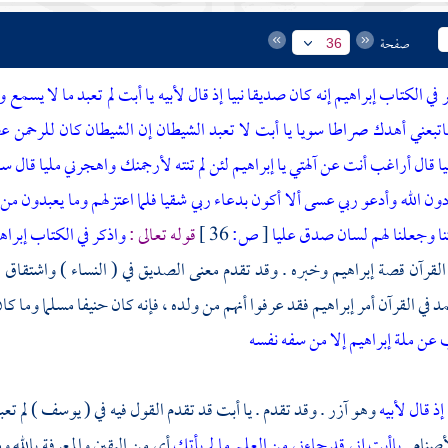
صفحة
36
 في الكتاب إبراهيم إنه كان صديقا نبيا إذ قال لأبيه يا أبت لم تعبد ما لا يسمع
فاتبعني أهدك صراطا سويا يا أبت لا تعبد الشيطان إن الشيطان كان للرحمن
ا قال أراغب أنت عن آلهتي يا إبراهيم لئن لم تنته لأرجمنك واهجرني مليا قال 
ن الله وأدعو ربي عسى ألا أكون بدعاء ربي شقيا فلما اعتزلهم وما يعبدون من 
نا وجعلنا لهم لسان صدق عليا
[
ص:
36 ]
قوله تعالى :
واذكر في الكتاب إبراهي
لقرآن قصة
إبراهيم
وخبره . وقد تقدم معنى الصديق في ( النساء ) واشتقاق ال
مد
في القرآن أمر
إبراهيم
فقد عرفوا أنهم من ولده ، فإنه كان حنيفا مسلما وما كان
عن ملة إبراهيم إلا من سفه نفسه
إذ قال لأبيه
وهو آزر . وقد تقدم . يا أبت قد تقدم القول فيه في ( يوسف ) لم ت
أصنام .
ياأبت إني قد جاءني من العلم ما لم يأتك
أي من اليقين والمعرفة بالله 