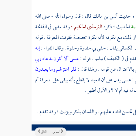
ة ؛ لحديث
أنس بن مالك
قال : قال رسول الله - صلى الله
جنة
الحديث ؛ ذكره
الترمذي الحكيم ؛
وقد مضى في الفاتحة
از ذلك مع نكرته لأنه نكرة مخصصة فقرنت المعرفة . قوله
ل
الكسائي
يقال : حفي بي حفاوة وحفوة . وقال
الفراء
:
إنه
قدم في ( الكهف ) بيانها . قوله :
عسى ألا أكون بدعاء ربي
 بالاعتزال عن قومه . ولهذا قال :
فلما اعتزلهم وما يعبدون
: عسى يدل على أن العبد لا يقطع بأنه يبقى على المعرفة أم
ه فيه أم لا ؟ والأول أظهر .
ملل تحسن الثناء عليهم . واللسان يذكر ويؤنث ؛ وقد تقدم .
السابق
التالي