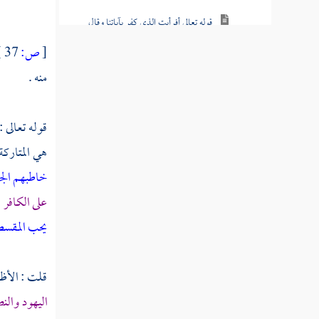
قوله تعالى أفرأيت الذي كفر بآياتنا وقال
لأوتين مالا وولدا
[
ص:
37 ]
قوله تعالى واتخذوا من دون الله آلهة ليكونوا
منه .
لهم عزا
قوله تعالى ألم تر أنا أرسلنا الشياطين على
قوله تعالى :
الكافرين تؤزهم أزا
هي المتاركة
خاطبهم الج
قوله تعالى وقالوا اتخذ الرحمن ولدا
على الكافر
؟
قوله تعالى إن الذين آمنوا وعملوا الصالحات
يحب المقسط
سيجعل لهم الرحمن ودا
قوله تعالى فإنما يسرناه بلسانك لتبشر به
قلت : الأظه
المتقين وتنذر به قوما لدا
اليهود
والن
قوله تعالى وكم أهلكنا قبلهم من قرن