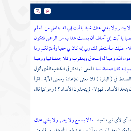
 ولا يبصر ولا يغني عنك شيئا يا أبت إني قد جاءني من العلم
 عصيا يا أبت إني أخاف أن يمسك عذاب من الرحمن فتكون
سلام عليك سأستغفر لك ربي إنه كان بي حفيا وأعتزلكم وما
دون الله وهبنا له إسحاق ويعقوب وكلا جعلنا نبيا ووهبنا
م إنه كان صديقا نبيا
المعنى : واذكر في الكتاب الذي أنزل
صدق في ( البقرة ) فلا معنى للإعادة ومعنى الآية : اقرأ
 يتخذ الأنداد ، فهؤلاء لم يتخذون الأنداد ؟ ! وهو كما قال
عبد أي لأي شيء تعبد :
ما لا يسمع ولا يبصر ولا يغني عنك
وما يكون بعد الموت ، وأن من عبد غير الله عذب . فاتبعني