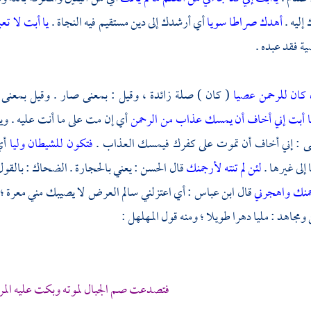
 إليه .
أهدك صراطا سويا
أي أرشدك إلى دين مستقيم فيه النجاة .
يا أبت لا تع
ية فقد عبده .
 كان للرحمن عصيا
( كان ) صلة زائدة ، وقيل : بمعنى صار . وقيل بمعنى
ا أبت إني أخاف أن يمسك عذاب من الرحمن
أي إن مت على ما أنت عليه . وي
نى : إني أخاف أن تموت على كفرك فيمسك العذاب .
فتكون للشيطان وليا
أي
إلى غيرها .
لئن لم تنته لأرجمنك
قال
الحسن
: يعني بالحجارة .
الضحاك
: بالقو
منك واهجرني
قال
ابن عباس
: أي اعتزلني سالم العرض لا يصيبك مني معرة ؛
ومجاهد
: مليا دهرا طويلا ؛ ومنه قول
المهلهل
:
فتصدعت صم الجبال لموته وبكت عليه المر