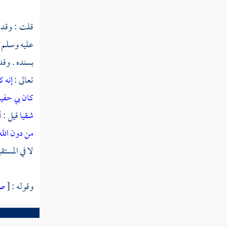
سورة العنكبوت
قلت : وقد ا
سورة الروم
عليه وسلم 
سورة لقمان
بسنده . وقد
سورة السجدة
تعالى :
إنه ك
كان بي حفيا
سورة الأحزاب
شقيا
قيل : 
سورة سبأ
من دون الل
سورة فاطر
لا في المستق
سورة يس
وقوله :
[
ص
سورة الصافات
سورة ص