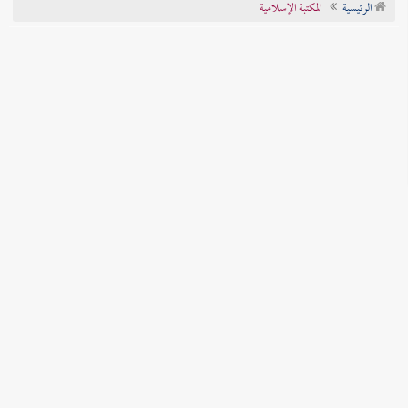
الرئيسية
المكتبة الإسلامية
تراجم الأعلام