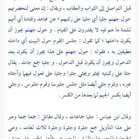
قبل التواصل إلى الثواب والعقاب ، ويقال : إن معنى
لنحضرنهم
حول جهنم جثيا
أي جثيا على ركبهم ؛ عن
مجاهد
وقتادة
أي أنهم
لشدة ما هم فيه لا يقدرون على القيام . و
حول جهنم
يجوز أن
يكون داخلها ؛ كما تقول : جلس القوم حول البيت أي داخله
مطيفين به ، فقوله :
حول جهنم
على هذا يجوز أن يكون بعد
الدخول ويجوز أن يكون قبل الدخول . و جثيا جمع جاث . يقال
جثا على ركبتيه يجثو ويجثي جثوا وجثيا على فعول فيهما وأجثاه
غيره ، وقوم جثي أيضا مثل جلس جلوسا وقوم جلوس ، وجثي
أيضا بكسر الجيم لما بعدها من الكسر .
وقال
ابن عباس
: جثيا جماعات ، وقال
مقاتل
: جمعا جمعا وهو
على هذا التأويل جمع جثوة وجثوة وجثوة ثلاث لغات ، وهي
الحجارة المجموعة والتراب المجموع ، فأهل الخمر على حدة ،