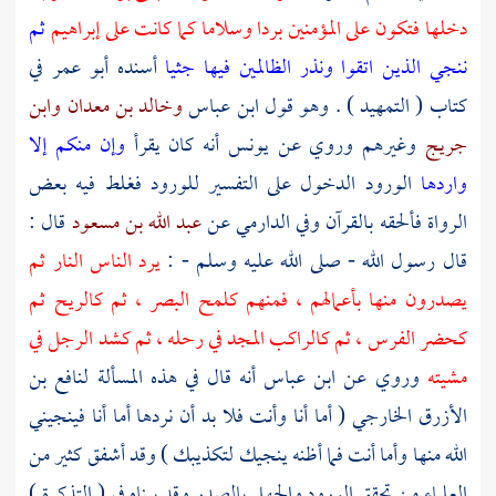
دخلها فتكون على المؤمنين بردا وسلاما كما كانت على إبراهيم
ثم
ننجي الذين اتقوا ونذر الظالمين فيها جثيا
أسنده
أبو عمر
في
كتاب ( التمهيد ) . وهو قول
ابن عباس
وخالد بن معدان
وابن
جريج
وغيرهم وروي عن
يونس
أنه كان يقرأ
وإن منكم إلا
واردها
الورود الدخول على التفسير للورود فغلط فيه بعض
الرواة فألحقه بالقرآن وفي
الدارمي
عن
عبد الله بن مسعود
قال :
قال رسول الله - صلى الله عليه وسلم - :
يرد الناس النار ثم
يصدرون منها بأعمالهم ، فمنهم كلمح البصر ، ثم كالريح ثم
كحضر الفرس ، ثم كالراكب المجد في رحله ، ثم كشد الرجل في
مشيته
وروي عن
ابن عباس
أنه قال في هذه المسألة
لنافع بن
الأزرق الخارجي
( أما أنا وأنت فلا بد أن نردها أما أنا فينجيني
الله منها وأما أنت فما أظنه ينجيك لتكذيبك ) وقد أشفق كثير من
العلماء من تحقق الورود والجهل بالصدر وقد بيناه في ( التذكرة )