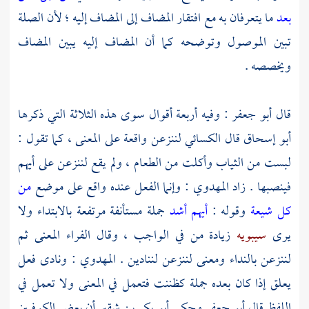
بعد
ما يتعرفان به مع افتقار المضاف إلى المضاف إليه ؛ لأن الصلة
تبين الموصول وتوضحه كما أن المضاف إليه يبين المضاف
ويخصصه .
قال
أبو جعفر
: وفيه أربعة أقوال سوى هذه الثلاثة التي ذكرها
أبو إسحاق
قال
الكسائي
لننزعن واقعة على المعنى ، كما تقول :
لبست من الثياب وأكلت من الطعام ، ولم يقع لننزعن على أيهم
فينصبها . زاد
المهدوي
: وإنما الفعل عنده واقع على موضع
من
كل شيعة
وقوله :
أيهم أشد
جملة مستأنفة مرتفعة بالابتداء ولا
يرى
سيبويه
زيادة من في الواجب ، وقال
الفراء
المعنى ثم
لننزعن بالنداء ومعنى لننزعن لننادين .
المهدوي
: ونادى فعل
يعلق إذا كان بعده جملة كظننت فتعمل في المعنى ولا تعمل في
اللفظ قال
أبو جعفر
وحكى
أبو بكر بن شقير
أن بعض
الكوفيين