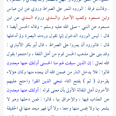
. وقالت فرقة : الورود الممر على الصراط وروي عن
ابن عباس
وابن مسعود
وكعب الأحبار
والسدي
ورواه
السدي
عن
ابن
مسعود
عن النبي - صلى الله عليه وسلم - وقاله
الحسن
أيضا ؛
قال : ليس الورود الدخول إنما تقول وردت
البصرة
ولم أدخلها
قال : فالورود أن يمروا على الصراط ، قال
أبو بكر الأنباري
:
وقد بنى على مذهب
الحسن
قوم من أهل اللغة ، واحتجوا بقول
الله تعالى :
إن الذين سبقت لهم منا الحسنى أولئك عنها مبعدون
قالوا : فلا يدخل النار من ضمن الله أن يبعده منها وكان هؤلاء
يقرءون ( ثم ) بفتح الثاء
ننجي الذين اتقوا
واحتج عليهم
الآخرون أهل المقالة الأولى بأن معنى قوله :
أولئك عنها مبعدون
عن العذاب فيها ، والإحراق بها ، قالوا : فمن دخلها وهو لا
يشعر بها ولا يحس منها وجعا ، ولا ألما فهو مبعد عنها في الحقيقة