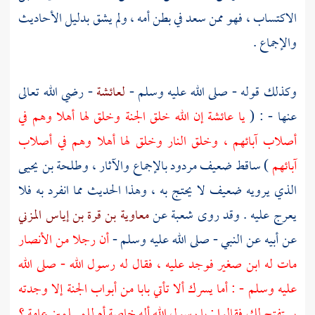
الاكتساب ، فهو ممن سعد في بطن أمه ، ولم يشق بدليل الأحاديث
والإجماع .
وكذلك قوله - صلى الله عليه وسلم -
لعائشة
- رضي الله تعالى
عنها - : (
يا
عائشة
إن الله خلق الجنة وخلق لها أهلا وهم في
أصلاب آبائهم ، وخلق النار وخلق لها أهلا وهم في أصلاب
آبائهم
) ساقط ضعيف مردود بالإجماع والآثار ،
وطلحة بن يحيى
الذي يرويه ضعيف لا يحتج به ، وهذا الحديث مما انفرد به فلا
يعرج عليه . وقد روى
شعبة
عن
معاوية بن قرة بن إياس المزني
عن أبيه عن النبي - صلى الله عليه وسلم -
أن رجلا من
الأنصار
مات له ابن صغير فوجد عليه ، فقال له رسول الله - صلى الله
عليه وسلم - : أما يسرك ألا تأتي بابا من أبواب الجنة إلا وجدته
يستفتح لك فقالوا : يا رسول الله أله خاصة أم للمسلمين عامة ؟