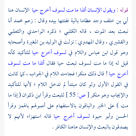
قوله :
ويقول الإنسان أئذا ما مت لسوف أخرج حيا
الإنسان هنا
أبي بن خلف
وجد عظاما بالية ففتتها بيده وقال : زعم
محمد
أنا
نبعث بعد الموت ، قاله
الكلبي ؛
ذكره
الواحدي
والثعلبي
والقشيري ،
وقال
المهدوي
: نزلت في
الوليد بن المغيرة
وأصحابه
وهو قول
ابن عباس
واللام في
لسوف أخرج حيا
للتأكيد كأنه
قيل له إذا ما مت لسوف تبعث حيا فقال
أئذا ما مت لسوف
أخرج حيا
! قال ذلك منكرا فجاءت اللام في الجواب ، كما كانت
في القول الأول ولو كان مبتدأ لم تدخل اللام ؛ لأنها للتأكيد
والإيجاب وهو منكر
[
ص:
55 ]
للبعث وقرأ
ابن ذكوان
( إذا ما
مت ) على الخبر والباقون بالاستفهام على أصولهم بالهمز وقرأ
الحسن
وأبو حيوة
لسوف أخرج حيا
قاله استهزاء لأنهم لا
يصدقون بالبعث والإنسان هاهنا الكافر .