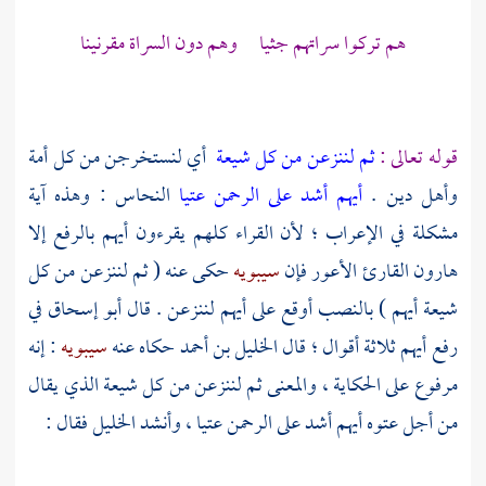
هم تركوا سراتهم جثيا وهم دون السراة مقرنينا
قوله تعالى :
ثم لننزعن من كل شيعة
أي لنستخرجن من كل أمة
وأهل دين .
أيهم أشد على الرحمن عتيا
النحاس
: وهذه آية
مشكلة في الإعراب ؛ لأن القراء كلهم يقرءون أيهم بالرفع إلا
هارون القارئ الأعور
فإن
سيبويه
حكى عنه ( ثم لننزعن من كل
شيعة أيهم ) بالنصب أوقع على أيهم لننزعن . قال
أبو إسحاق
في
رفع أيهم ثلاثة أقوال ؛ قال
الخليل بن أحمد
حكاه عنه
سيبويه
: إنه
مرفوع على الحكاية ، والمعنى ثم لننزعن من كل شيعة الذي يقال
من أجل عتوه أيهم أشد على الرحمن عتيا ، وأنشد
الخليل
فقال :