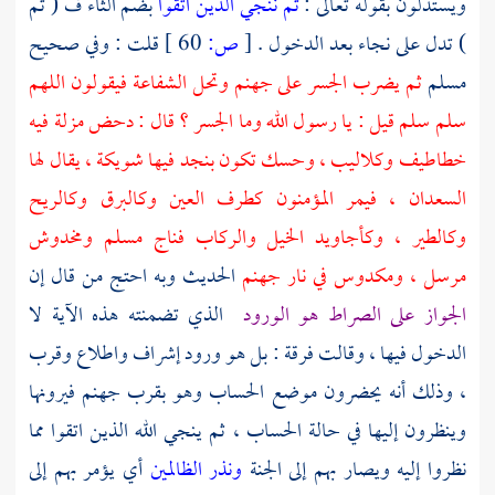
ويستدلون بقوله تعالى :
ثم ننجي الذين اتقوا
بضم الثاء ف ( ثم
) تدل على نجاء بعد الدخول .
[
ص:
60 ]
قلت : وفي صحيح
مسلم
ثم يضرب الجسر على جهنم وتحل الشفاعة فيقولون اللهم
سلم سلم قيل : يا رسول الله وما الجسر ؟ قال : دحض مزلة فيه
خطاطيف وكلاليب ، وحسك تكون بنجد فيها شويكة ، يقال لها
السعدان ، فيمر المؤمنون كطرف العين وكالبرق وكالريح
وكالطير ، وكأجاويد الخيل والركاب فناج مسلم ومخدوش
مرسل ، ومكدوس في نار جهنم
الحديث وبه احتج من قال إن
الجواز على الصراط هو الورود
الذي تضمنته هذه الآية لا
الدخول فيها ، وقالت فرقة : بل هو ورود إشراف واطلاع وقرب
، وذلك أنه يحضرون موضع الحساب وهو بقرب جهنم فيرونها
وينظرون إليها في حالة الحساب ، ثم ينجي الله الذين اتقوا مما
نظروا إليه ويصار بهم إلى الجنة
ونذر الظالمين
أي يؤمر بهم إلى