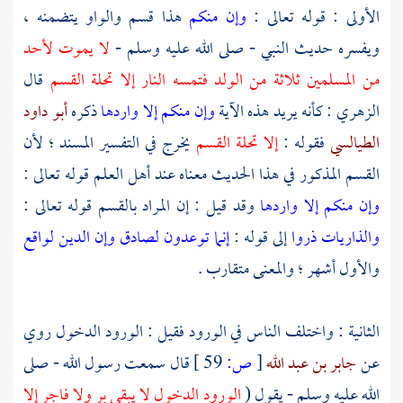
الأولى : قوله تعالى :
وإن منكم
هذا قسم والواو يتضمنه ،
ويفسره حديث النبي - صلى الله عليه وسلم -
لا يموت لأحد
من المسلمين ثلاثة من الولد فتمسه النار إلا تحلة القسم
قال
الزهري
: كأنه يريد هذه الآية
وإن منكم إلا واردها
ذكره
أبو داود
الطيالسي
فقوله :
إلا تحلة القسم
يخرج في التفسير المسند ؛ لأن
القسم المذكور في هذا الحديث معناه عند أهل العلم قوله تعالى :
وإن منكم إلا واردها
وقد قيل : إن المراد بالقسم قوله تعالى :
والذاريات ذروا
إلى قوله :
إنما توعدون لصادق وإن الدين لواقع
والأول أشهر ؛ والمعنى متقارب .
الثانية : واختلف الناس في الورود فقيل : الورود الدخول روي
عن
جابر بن عبد الله
[
ص:
59 ]
قال سمعت رسول الله - صلى
الله عليه وسلم - يقول (
الورود الدخول لا يبقى بر ولا فاجر إلا