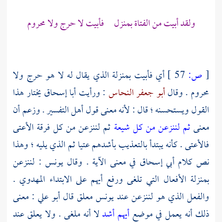
ولقد أبيت من الفتاة بمنزل فأبيت لا حرج ولا محروم
[
ص:
57 ]
أي فأبيت بمنزلة الذي يقال له لا هو حرج ولا
محروم . وقال
أبو جعفر النحاس
: ورأيت
أبا إسحاق
يختار هذا
القول ويستحسنه ؛ قال : لأنه معنى قول أهل التفسير . وزعم أن
معنى
ثم لننزعن من كل شيعة
ثم لننزعن من كل فرقة الأعتى
فالأعتى . كأنه يبتدأ بالتعذيب بأشدهم عتيا ثم الذي يليه ؛ وهذا
نص كلام
أبي إسحاق
في معنى الآية . وقال
يونس
: لننزعن
بمنزلة الأفعال التي تلغى ورفع أيهم على الابتداء
المهدوي
.
والفعل الذي هو لننزعن عند
يونس
معلق قال
أبو علي
: معنى
ذلك أنه يعمل في موضع
أيهم أشد
لا أنه ملغى . ولا يعلق عند