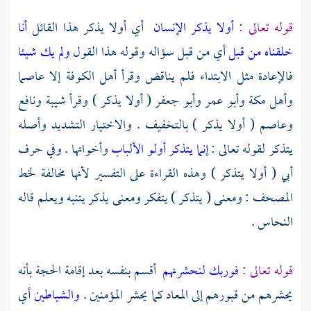
قوله تعالى :
أولا يذكر الإنسان
أي أولا يذكر هذا القائل
أنا
خلقناه من قبل
أي من قبل سؤاله وقوله هذا القول
ولم يك شيئا
فالإعادة مثل الابتداء فلم يناقض وقرأ
أهل
الكوفة
إلا
عاصما
وأهل
مكة
وأبو عمر
وأبو جعفر
( أولا يذكر ) وقرأ
شيبة
ونافع
وعاصم
( أولا يذكر ) بالتخفيف . والاختيار التشديد وأصله
يتذكر لقوله تعالى :
إنما يتذكر أولو الألباب
وأخواتها . وفي حرف
أبي
( أولا يتذكر ) وهذه القراءة على التفسير لأنها مخالفة لخط
المصحف : ومعنى ( يتذكر ) يتفكر ومعنى يذكر يتنبه ويعلم قاله
النحاس
.
قوله تعالى :
فوربك لنحشرنهم
أقسم بنفسه بعد إقامة الحجة بأنه
يحشرهم من قبورهم إلى المعاد كما يحشر المؤمنين .
والشياطين
أي