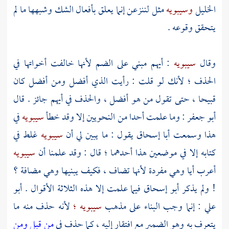
الخليل
وسيبويه
مثل لننزعن إنما يعلق بأفعال الشك وشبهها ما لم
يتحقق وقوعه .
وقال
سيبويه
: أيهم مبني على الضم لأنها خالفت أخواتها في
الحذف ؛ لأنك لو قلت : رأيت الذي أفضل ومن أفضل كان
قبيحا ، حتى تقول من هو أفضل ، والحذف في أيهم جائز . قال
أبو جعفر
: وما علمت أحدا من النحويين إلا وقد خطأ
سيبويه
في
هذا وسمعت
أبا إسحاق
يقول : ما يبين لي أن
سيبويه
غلط في
كتابه إلا في موضعين هذا أحدهما ؛ قال : وقد علمنا أن
سيبويه
أعرب أيا وهي مفردة لأنها تضاف ، فكيف يبنيها وهي مضافة ؟
! ولم يذكر
أبو إسحاق
فيما علمت إلا هذه الثلاثة الأقوال .
أبو
علي
: إنما وجب البناء على مذهب
سيبويه ؛
لأنه حذف منه ما
يتعرف به وهو الضمير مع افتقار إليه ، كما حذف في
من قبل ومن