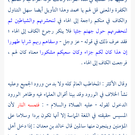
الكفرة والمعنى قل لهم يا
محمد
وهذا التأويل أيضا سهل التناول
والكاف في منكم راجعة إلى الهاء في
لنحشرنهم والشياطين ثم
لنحضرنهم حول جهنم جثيا
فلا ينكر رجوع الكاف إلى الهاء ؛
فقد عرف ذلك في قوله - عز وجل -
وسقاهم ربهم شرابا طهورا
إن هذا كان لكم جزاء وكان سعيكم مشكورا
معناه كان لهم ،
فرجعت الكاف إلى الهاء .
وقال الأكثر : المخاطب العالم كله ولا بد من ورود الجميع وعليه
نشأ الخلاف في الورود وقد بينا أقوال العلماء فيه وظاهر الورود
الدخول لقوله - عليه الصلاة والسلام - :
فتمسه النار
لأن
المسيس حقيقته في اللغة المماسة إلا أنها تكون بردا وسلاما على
المؤمنين وينجون منها سالمين قال
خالد بن معدان
: إذا دخل أهل