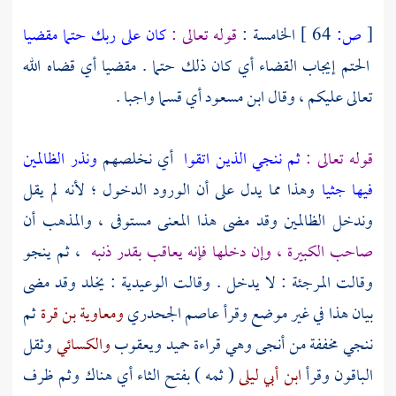
[
ص:
64 ]
الخامسة :
قوله تعالى :
كان على ربك حتما مقضيا
الحتم إيجاب القضاء أي كان ذلك حتما . مقضيا أي قضاه الله
تعالى عليكم ، وقال
ابن مسعود
أي قسما واجبا .
قوله تعالى :
ثم ننجي الذين اتقوا
أي نخلصهم
ونذر الظالمين
فيها جثيا
وهذا مما يدل على أن الورود الدخول ؛ لأنه لم يقل
وندخل الظالمين وقد مضى هذا المعنى مستوفى ، والمذهب أن
صاحب الكبيرة ، وإن دخلها فإنه يعاقب بقدر ذنبه
، ثم ينجو
وقالت
المرجئة
: لا يدخل . وقالت
الوعيدية
: يخلد وقد مضى
بيان هذا في غير موضع وقرأ
عاصم الجحدري
ومعاوية بن قرة
ثم
ننجي مخففة من أنجى وهي قراءة
حميد
ويعقوب
والكسائي
وثقل
الباقون وقرأ
ابن أبي ليلى
( ثمه ) بفتح الثاء أي هناك وثم ظرف