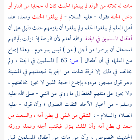
مات له ثلاثة من الولد لم يبلغوا الحنث كان له حجابا من النار أو
دخل الجنة
فقوله - عليه السلام -
لم يبلغوا الحنث
ومعناه عند
أهل العلم لم يبلغوا الحلم ولم يبلغوا أن يلزمهم حنث دليل على أن
أطفال المسلمين في الجنة
والله أعلم لأن الرحمة إذا نزلت بآبائهم
استحال أن يرحموا من أجل ( من ) ليس بمرحوم . وهذا إجماع
من العلماء في أن أطفال
[
ص:
63 ]
المسلمين في الجنة ، ولم
يخالف في ذلك إلا فرقة شذت من
الجبرية
فجعلتهم في المشيئة
وهو قول مهجور مردود بإجماع الحجة الذين لا تجوز مخالفتهم ،
ولا يجوز على مثلهم الغلط إلى ما روي عن النبي - صلى الله عليه
وسلم - من أخبار الآحاد الثقات العدول ؛ وأن قوله - عليه
الصلاة والسلام - :
الشقي من شقي في بطن أمه ، والسعيد من
سعد في بطن أمه وأن الملك ينزل فيكتب أجله وعمله ورزقه
الحديث مخصوص ، وأن من مات من أطفال المسلمين قبل