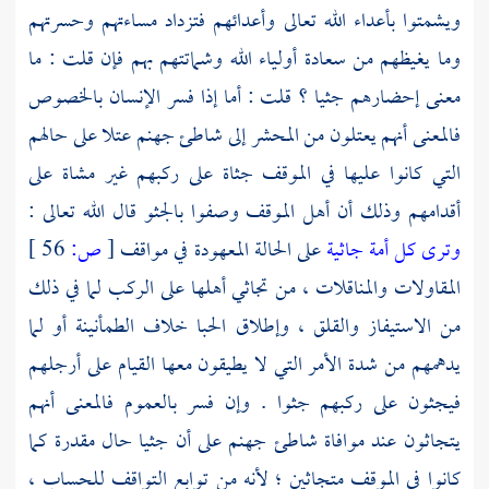
ويشمتوا بأعداء الله تعالى وأعدائهم فتزداد مساءتهم وحسرتهم
وما يغيظهم من سعادة أولياء الله وشماتتهم بهم فإن قلت : ما
معنى إحضارهم جثيا ؟ قلت : أما إذا فسر الإنسان بالخصوص
فالمعنى أنهم يعتلون من المحشر إلى شاطئ جهنم عتلا على حالهم
التي كانوا عليها في الموقف جثاة على ركبهم غير مشاة على
أقدامهم وذلك أن أهل الموقف وصفوا بالجثو قال الله تعالى :
وترى كل أمة جاثية
على الحالة المعهودة في مواقف
[
ص:
56 ]
المقاولات والمناقلات ، من تجاثي أهلها على الركب لما في ذلك
من الاستيفاز والقلق ، وإطلاق الحبا خلاف الطمأنينة أو لما
يدهمهم من شدة الأمر التي لا يطيقون معها القيام على أرجلهم
فيجثون على ركبهم جثوا . وإن فسر بالعموم فالمعنى أنهم
يتجاثون عند موافاة شاطئ جهنم على أن جثيا حال مقدرة كما
كانوا في الموقف متجاثين ؛ لأنه من توابع التواقف للحساب ،