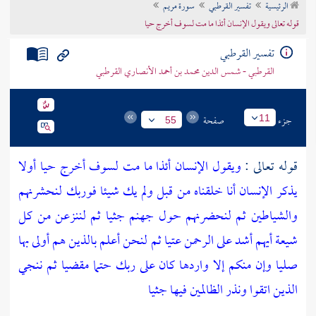
الرئيسية
تفسير القرطبي
سورة مريم
تراجم الأعلام
قوله تعالى ويقول الإنسان أئذا ما مت لسوف أخرج حيا
تفسير القرطبي
القرطبي - شمس الدين محمد بن أحمد الأنصاري القرطبي
جزء
صفحة
11
55
قوله تعالى :
ويقول الإنسان أئذا ما مت لسوف أخرج حيا أولا
يذكر الإنسان أنا خلقناه من قبل ولم يك شيئا فوربك لنحشرنهم
والشياطين ثم لنحضرنهم حول جهنم جثيا ثم لننزعن من كل
شيعة أيهم أشد على الرحمن عتيا ثم لنحن أعلم بالذين هم أولى بها
صليا وإن منكم إلا واردها كان على ربك حتما مقضيا ثم ننجي
الذين اتقوا ونذر الظالمين فيها جثيا