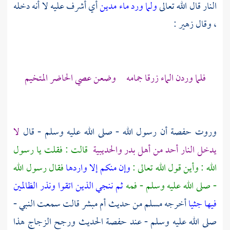
النار قال الله تعالى
ولما ورد ماء مدين
أي أشرف عليه لا أنه دخله
، وقال
زهير
:
فلما وردن الماء زرقا جمامه وضعن عصي الحاضر المتخيم
وروت
حفصة
أن رسول الله - صلى الله عليه وسلم - قال
لا
يدخل النار أحد من أهل
بدر
والحديبية
قالت : فقلت يا رسول
الله : وأين قول الله تعالى :
وإن منكم إلا واردها
فقال رسول الله
- صلى الله عليه وسلم - فمه
ثم ننجي الذين اتقوا ونذر الظالمين
فيها جثيا
أخرجه
مسلم
من حديث
أم مبشر
قالت سمعت النبي -
صلى الله عليه وسلم - عند
حفصة
الحديث ورجح
الزجاج
هذا