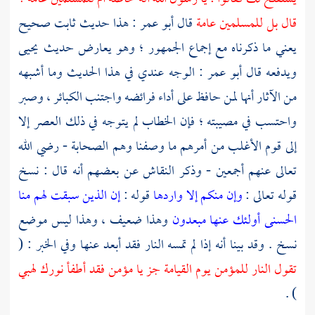
قال بل للمسلمين عامة
قال
أبو عمر
: هذا حديث ثابت صحيح
يعني ما ذكرناه مع إجماع الجمهور ؛ وهو يعارض حديث
يحيى
ويدفعه قال
أبو عمر
: الوجه عندي في هذا الحديث وما أشبهه
من الآثار أنها لمن حافظ على أداء فرائضه واجتنب الكبائر ، وصبر
واحتسب في مصيبته ؛ فإن الخطاب لم يتوجه في ذلك العصر إلا
إلى قوم الأغلب من أمرهم ما وصفنا وهم الصحابة - رضي الله
تعالى عنهم أجمعين - وذكر
النقاش
عن بعضهم أنه قال : نسخ
قوله تعالى :
وإن منكم إلا واردها
قوله :
إن الذين سبقت لهم منا
الحسنى أولئك عنها مبعدون
وهذا ضعيف ، وهذا ليس موضع
نسخ . وقد بينا أنه إذا لم تمسه النار فقد أبعد عنها وفي الخبر : (
تقول النار للمؤمن يوم القيامة جز يا مؤمن فقد أطفأ نورك لهبي
) .