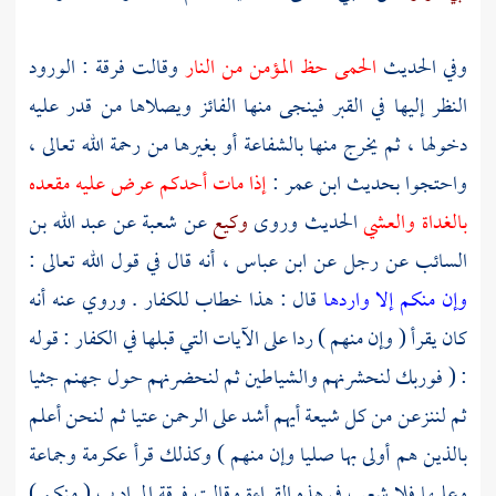
وفي الحديث
الحمى حظ المؤمن من النار
وقالت فرقة : الورود
النظر إليها في القبر فينجى منها الفائز ويصلاها من قدر عليه
دخولها ، ثم يخرج منها بالشفاعة أو بغيرها من رحمة الله تعالى ،
واحتجوا بحديث
ابن عمر
:
إذا مات أحدكم عرض عليه مقعده
بالغداة والعشي
الحديث وروى
وكيع
عن
شعبة
عن
عبد الله بن
السائب
عن رجل عن
ابن عباس ،
أنه قال في قول الله تعالى :
وإن منكم إلا واردها
قال : هذا خطاب للكفار . وروي عنه أنه
كان يقرأ ( وإن منهم ) ردا على الآيات التي قبلها في الكفار : قوله
: ( فوربك لنحشرنهم والشياطين ثم لنحضرنهم حول جهنم جثيا
ثم لننزعن من كل شيعة أيهم أشد على الرحمن عتيا ثم لنحن أعلم
بالذين هم أولى بها صليا وإن منهم ) وكذلك قرأ
عكرمة
وجماعة
وعليها فلا شعب في هذه القراءة وقالت فرقة المراد ب ( منكم )