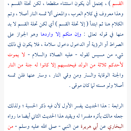
القسم
) ، يحتمل أن يكون استثناء منقطعا ، لكن تحلة القسم ،
وهذا معروف في كلام العرب ، والمعنى ألا تمسه النار أصلا ، وتم
الكلام هنا ثم ابتدأ ( إلا تحلة القسم ) أي لكن تحلة القسم لا بد
منها في قوله تعالى :
وإن منكم إلا واردها
وهو الجواز على
الصراط أو الرؤية أو الدخول دخول سلامة ، فلا يكون في ذلك
شيء من مسيس لقوله - عليه الصلاة والسلام -
لا يموت
لأحدكم ثلاثة من الولد فيحتسبهم إلا كانوا له جنة من النار
والجنة الوقاية والستر ومن وقي النار ، وستر عنها فلن تمسه
أصلا ولو مسته لما كان موقى .
الرابعة : هذا الحديث يفسر الأول لأن فيه ذكر الحسبة ؛ ولذلك
جعله
مالك
بأثره مفسرا له ويقيد هذا الحديث الثاني أيضا ما رواه
البخاري
عن
أبي هريرة
عن النبي - صلى الله عليه وسلم -
من