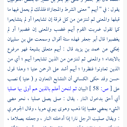
يقول : في " أيهم " معنى الشرط والمجازاة فلذلك لم يعمل فيها ما
قبلها والمعنى ثم لننزعن من كل فرقة إن تشايعوا أو لم يتشايعوا
كما تقول ضربت القوم أيهم غضب والمعنى إن غضبوا أو لم
يغضبوا قال
أبو جعفر
فهذه ستة أقوال وسمعت
علي بن سليمان
يحكي عن
محمد بن يزيد
قال : أيهم متعلق بشيعة فهو مرفوع
بالابتداء ؛ والمعنى ثم لننزعن من الذين تشايعوا أيهم ؛ أي من
الذين تعاونوا فنظروا ؛ أيهم أشد على الرحمن عتيا ؛ وهذا قول
حسن وقد حكى
الكسائي
أن التشايع التعاون و ( عتيا ) نصب
على
[
ص:
58 ]
البيان
ثم لنحن أعلم بالذين هم أولى بها صليا
أي أحق بدخول النار . يقال : صلى يصلى صليا ، نحو مضى
الشيء يمضي مضيا إذا ذهب وهوى يهوي هويا ، وقال
الجوهري
: ويقال صليت الرجل نارا إذا أدخلته النار ، وجعلته يصلاها ،