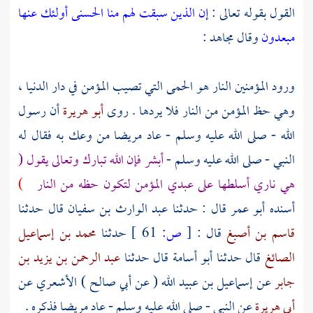
القول بقوله تعالى :
إن الذين سبقت لهم منا الحسنى أولئك عنها
مبعدون
وقال
مجاهد
:
ورود المؤمنين النار هو الحمى التي تصيب المؤمن في دار الدنيا ،
وهي حظ المؤمن من النار فلا يردها . روى
أبو هريرة
أن رسول
الله - صلى الله عليه وسلم - عاد مريضا من وعك به فقال له
النبي - صلى الله عليه وسلم -
أبشر فإن الله تبارك وتعالى يقول (
هي ناري أسلطها على عبدي المؤمن لتكون حظه من النار
)
أسنده
أبو عمر
قال : حدثنا
عبد الوارث بن سفيان
قال حدثنا
قاسم بن أصبغ
قال :
[
ص:
61 ]
حدثنا
محمد بن إسماعيل
الصائغ
قال حدثنا
أبو أسامة
قال حدثنا
عبد الرحمن بن يزيد بن
جابر
عن
إسماعيل بن عبيد الله
( عن
أبي صالح ) الأشعري
عن
أبي هريرة
عن النبي - صلى الله عليه وسلم - عاد مريضا فذكره .