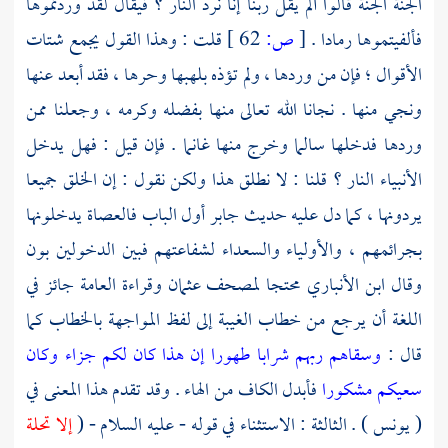
الجنة الجنة قالوا ألم يقل ربنا إنا نرد النار ؟ فيقال لقد وردتموها
فألفيتموها رمادا .
[
ص:
62 ]
قلت : وهذا القول يجمع شتات
الأقوال ؛ فإن من وردها ، ولم تؤذه بلهبها وحرها ، فقد أبعد عنها
ونجي منها . نجانا الله تعالى منها بفضله وكرمه ، وجعلنا ممن
وردها فدخلها سالما وخرج منها غانما . فإن قيل : فهل يدخل
الأنبياء النار ؟ قلنا : لا نطلق هذا ولكن نقول : إن الخلق جميعا
يردونها ، كما دل عليه حديث
جابر
أول الباب فالعصاة يدخلونها
بجرائمهم ، والأولياء والسعداء لشفاعتهم فبين الدخولين بون
وقال
ابن الأنباري
محتجا لمصحف
عثمان
وقراءة العامة جائز في
اللغة أن يرجع من خطاب الغيبة إلى لفظ المواجهة بالخطاب كما
قال :
وسقاهم ربهم شرابا طهورا إن هذا كان لكم جزاء وكان
سعيكم مشكورا
فأبدل الكاف من الهاء . وقد تقدم هذا المعنى في
( يونس ) . الثالثة : الاستثناء في قوله - عليه السلام - (
إلا تحلة