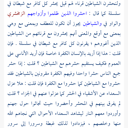
ولنحشرن الشياطين قرناء لهم قيل يحشر كل كافر مع شيطان في
سلسلة كما قال :
احشروا الذين ظلموا وأزواجهم
الزمخشري
والواو في
والشياطين
يجوز أن تكون للعطف وبمعنى مع وهي
بمعنى مع أوقع والمعنى أنهم يحشرون مع قرنائهم من الشياطين
الذين أغووهم ؛ يقرنون كل كافر مع شيطان في سلسلة . فإن
قلت : هذا إذا أريد بالإنسان الكفرة خاصة فإن أريد الأناسي على
العموم فكيف يستقيم حشرهم مع الشياطين ؟ قلت : إذا حشر
جميع الناس حشرا واحدا وفيهم الكفرة مقرونين بالشياطين فقد
حشروا مع الشياطين كما حشروا مع الكفرة فإن قلت : هلا عزل
السعداء عن الأشقياء في الحشر كما عزلوا عنهم في الجزاء ؟ قلت
لم يفرق بينهم في المحشر وأحضروا حيث تجاثوا حول جهنم
وأوردوا معهم النار ليشاهد السعداء الأحوال التي نجاهم الله
منها وخلصهم ، فيزدادوا لذلك غبطة وسرورا إلى سرور