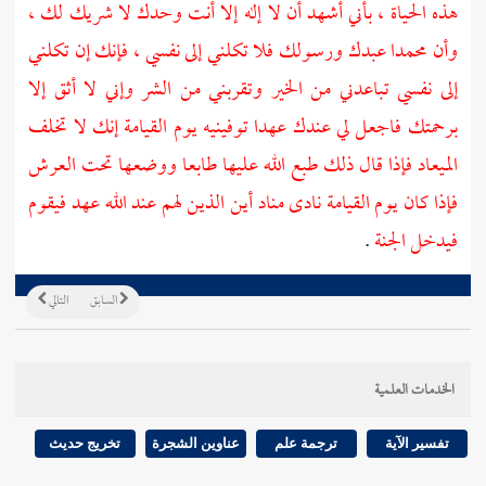
هذه الحياة ، بأني أشهد أن لا إله إلا أنت وحدك لا شريك لك ،
وأن
محمدا
عبدك ورسولك فلا تكلني إلى نفسي ، فإنك إن تكلني
إلى نفسي تباعدني من الخير وتقربني من الشر وإني لا أثق إلا
برحمتك فاجعل لي عندك عهدا توفينيه يوم القيامة إنك لا تخلف
الميعاد فإذا قال ذلك طبع الله عليها طابعا ووضعها تحت العرش
فإذا كان يوم القيامة نادى مناد أين الذين لهم عند الله عهد فيقوم
فيدخل الجنة
.
السابق
التالي
الخدمات العلمية
تفسير الآية
ترجمة علم
عناوين الشجرة
تخريج حديث