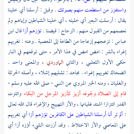
واستفزز من استطعت منهم بصوتك
. وقيل : أرسلنا أي خلينا
يقال : أرسلت البعير أي خليته ، أي خلينا الشياطين وإياهم ولم
نعصمهم من القبول منهم . الزجاج : قيضنا .
تؤزهم أزا
قال
ابن
عباس
: تزعجهم إزعاجا من الطاعة إلى المعصية . وعنه : تغريهم
إغراء بالشر : امض امض في هذا الأمر ، حتى توقعهم في النار
حكى الأول
الثعلبي ،
والثاني
الماوردي ،
والمعنى واحد .
الضحاك
تغويهم إغواء .
مجاهد
: تشليهم إشلاء ، وأصله الحركة
والغليان ، ومنه الخبر المروي عن النبي - صلى الله عليه وسلم -
قام إلى الصلاة ولجوفه أزيز كأزيز المرجل من البكاء
وائتزت
القدر ائتزازا اشتد غليانها ، والأز التهييج والإغراء قال الله تعالى
:
ألم تر أنا أرسلنا الشياطين على الكافرين تؤزهم أزا
أي تغريهم
على المعاصي والأز الاختلاط . وقد أززت الشيء أؤزه أزا أي