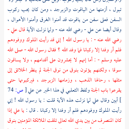
تبول ، أزمتها من الياقوت والزبرجد ، ومن كان يحب ركوب
السفن فعلى سفن من ياقوت قد أمنوا الغرق وأمنوا الأهوال ،
وقال أيضا عن
علي
- رضي الله عنه - ولما نزلت الآية
قال
علي
-
رضي الله عنه - : يا رسول الله ! إني قد رأيت الملوك ووفودهم
فلم أر وفدا إلا ركبانا فما وفد الله ؟ فقال رسول الله - صلى الله
عليه وسلم - : أما إنهم لا يحشرون على أقدامهم ، ولا يساقون
سوقا ، ولكنهم يؤتون بنوق من نوق الجنة لم ينظر الخلائق إلى
مثلها ، رحالها الذهب ، وزمامها الزبرجد ، فيركبونها حتى
يقرعوا باب الجنة
ولفظ
الثعلبي
في هذا الخبر عن
علي
[
ص:
74
]
أبين وقال
علي
لما نزلت هذه الآية قلت : يا رسول الله ! إني
رأيت الملوك ووفودهم فلم أر وفدا إلا ركبانا . قال :
يا
علي
إذا
كان المنصرف من بين يدي الله تعالى تلقت الملائكة المؤمنين بنوق