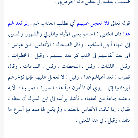
ضممت بعضه إلى بعض قاله
الجوهري
.
قوله تعالى
فلا تعجل عليهم
أي تطلب العذاب لهم .
إنما نعد لهم
عدا
قال
الكلبي
: آجالهم يعني الأيام والليالي والشهور والسنين
إلى انتهاء أجل العذاب . وقال
الضحاك
: الأنفاس .
ابن عباس
:
أي نعد أنفاسهم في الدنيا كما نعد سنيهم . وقيل : الخطوات .
وقيل : اللذات . وقيل : اللحظات . وقيل : الساعات . وقال
قطرب : نعد أعمالهم عدا ، وقيل : لا تعجل عليهم فإنما نؤخرهم
ليزدادوا إثما . روي أن
المأمون
قرأ هذه السورة ، فمر بهذه الآية
وعنده جماعة من الفقهاء ، فأشار برأسه إلى
ابن السماك
أن يعظه ،
فقال : إذا كانت الأنفاس بالعدد ، ولم يكن لها مدد فما أسرع ما
تنفد ، وقيل : في هذا المعنى :