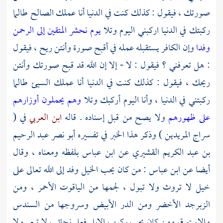
صورتك ، فيقول : كذلك كنت في الدنيا أنا عملك الصالح طالما
ركبتك في الدنيا اركبني اليوم وتلا
يوم نحشر المتقين إلى الرحمن
وفدا
وإن الكافر يستقبله عمله في أقبح صورة وأنتن ريح ، فيقول
: هل تعرفني ؟ فيقول : لا - إلا إن الله قد قبح صورتك وأنتن
ريحك ، فيقول : كذلك كنت في الدنيا أنا عملك السيئ طالما
ركبتني في الدنيا ، وأنا اليوم أركبك وتلا
وهم يحملون أوزارهم
على ظهورهم
ولا يصح من قبل إسناده . قاله
ابن العربي
في (
سراج المريدين ) وذكر هذا الخبر في تفسيره
أبو نصر عبد الرحيم
بن عبد الكريم القشيري
عن
ابن عباس
بلفظه ومعناه ، وقال
أيضا عن
ابن عباس
: من كان يحب الخيل وفد إلى الله تعالى على
خيل لا تروث ولا تبول ، لجمها من الياقوت الأحمر ، ومن
الزبرجد الأخضر ومن الدر الأبيض وسروجها من السندس
والإستبرق ومن كان يحب ركوب الإبل فعلى نجائب لا تبعر ولا