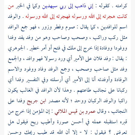
كرامته . كقوله :
إني ذاهب إلى ربي سيهدين
وكما في الخبر
من
كانت هجرته إلى الله ورسوله فهجرته إلى الله ورسوله
. والوفد
اسم للوافدين ، كما يقال : صوم وفطر وزور ، فهو جمع الوافد
مثل ركب وراكب ، وصحب وصاحب وهو من وفد يفد وفدا
ووفودا ووفادة إذا خرج إلى ملك في فتح أو أمر خطير .
الجوهري
: يقال : وفد فلان على الأمير أي ورد رسولا فهو وافد ، والجمع
وفد مثل صاحب وصحب ، وجمع الوفد وفاد ووفود والاسم
الوفادة وأوفدته أنا إلى الأمير أي أرسلته وفي التفسير وفدا أي
ركبانا على نجائب طاعتهم . وهذا لأن الوافد في الغالب يكون
راكبا والوفد الركبان ووحد ؛ لأنه مصدر
ابن جريج
وفدا على
النجائب ، وقال
عمرو بن قيس الملائي
: إن المؤمن إذا خرج من
قبره استقبله عمله في أحسن صورة وأطيب ريح فيقول هل
تعرفني ؟ فيقول : لا - إلا أن الله قد طيب ريحك وحسن