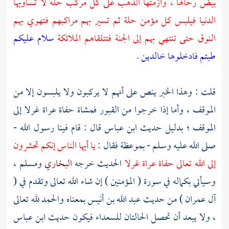
بيض رحالها ، وأزمتها الذهب على كل مركب حلة لا تساويها
الدنيا فيلبس كل مؤمن حلة ثم تسير بهم مراكبهم فتهوي بهم
النوق حتى تنتهي بهم إلى الجنة فتتلقاهم الملائكة
سلام عليكم
طبتم فادخلوها خالدين
.
قلت : وهذا الخبر ينص على أنهم لا يركبون ولا يلبسون إلا من
الموقف ، وأما إذا خرجوا من القبور فمشاة حفاة عراة غرلا إلى
الموقف ؛ بدليل حديث
ابن عباس
قال : قام فينا رسول الله -
صلى الله عليه وسلم - بموعظة فقال :
يا أيها الناس إنكم تحشرون
إلى الله تعالى حفاة عراة غرلا
الحديث خرجه
البخاري
ومسلم ،
وسيأتي بكماله في سورة ( المؤمنين ) إن شاء الله تعالى وتقدم في (
آل عمران ) من حديث
عبد الله بن أنيس
بمعناه والحمد لله تعالى
، ولا يبعد أن تحصل الحالتان للسعداء فيكون حديث
ابن عباس