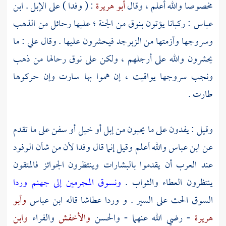
مخصوصا والله أعلم ، وقال
أبو هريرة
: ( وفدا ) على الإبل .
ابن
عباس
: ركبانا يؤتون بنوق من الجنة ؛ عليها رحائل من الذهب
وسروجها وأزمتها من الزبرجد فيحشرون عليها . وقال
علي
: ما
يحشرون والله على أرجلهم ، ولكن على نوق رحالها من ذهب
ونجب سروجها يواقيت ، إن هموا بها سارت وإن حركوها
طارت .
وقيل : يفدون على ما يحبون من إبل أو خيل أو سفن على ما تقدم
عن
ابن عباس
والله أعلم وقيل إنما قال وفدا لأن من شأن الوفود
عند العرب أن يقدموا بالبشارات وينتظرون الجوائز فالمتقون
ينتظرون العطاء والثواب .
ونسوق المجرمين إلى جهنم وردا
السوق الحث على السير . و وردا عطاشا قاله
ابن عباس
وأبو
هريرة
- رضي الله عنهما -
والحسن
والأخفش
والفراء
وابن