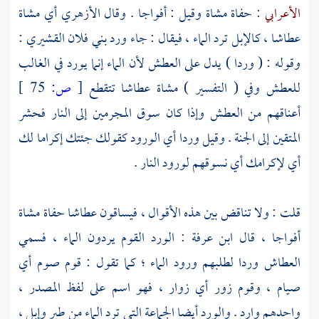
الأعرابي
: حفاة مشاة وقيل : أفواجا . وقال
الأزهري
أي مشاة
عطاشا ، كالإبل ترد الماء ، فيقال : جاء ورد بني فلان
القشيري
:
وقوله : ( وردا ) يدل على العطش لأن الماء إنما يورد في الغالب
للعطش وفي ( التفسير ) مشاة عطاشا تتقطع
[
ص:
75 ]
أعناقهم من العطش وإذا كان سوق المجرمين إلى النار فحشر
المتقين إلى الجنة . وقيل وردا أي الورود كقولك جئتك إكراما لك
أي لإكرامك أي نسوقهم لورود النار .
قلت : ولا تناقض بين هذه الأقوال ، فيساقون عطاشا حفاة مشاة
أفواجا ، قال
ابن عرفة
: الورد القوم يردون الماء ، فسمي
العطاش وردا لطلبهم ورود الماء ؛ كما تقول : قوم صوم أي
صيام ، وقوم زور أي زوار ، فهو اسم على لفظ المصدر ،
واحدهم وارد . والورد أيضا الجماعة التي ترد الماء من طير وإبل ،