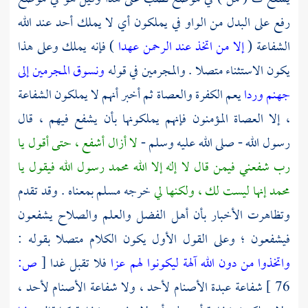
رفع على البدل من الواو في يملكون أي لا يملك أحد عند الله
الشفاعة (
إلا من اتخذ عند الرحمن عهدا
) فإنه يملك وعلى هذا
يكون الاستثناء متصلا . والمجرمين في قوله
ونسوق المجرمين إلى
جهنم وردا
يعم الكفرة والعصاة ثم أخبر أنهم لا يملكون الشفاعة
، إلا العصاة المؤمنون فإنهم يملكونها بأن يشفع فيهم ، قال
رسول الله - صلى الله عليه وسلم -
لا أزال أشفع ، حتى أقول يا
رب شفعني فيمن قال لا إله إلا الله محمد رسول الله فيقول يا
محمد إنها ليست لك ، ولكنها لي
خرجه
مسلم
بمعناه . وقد تقدم
وتظاهرت الأخبار بأن أهل الفضل والعلم والصلاح يشفعون
فيشفعون ؛ وعلى القول الأول يكون الكلام متصلا بقوله :
واتخذوا من دون الله آلهة ليكونوا لهم عزا
فلا تقبل غدا
[
ص:
76 ]
شفاعة عبدة الأصنام لأحد ، ولا شفاعة الأصنام لأحد ،