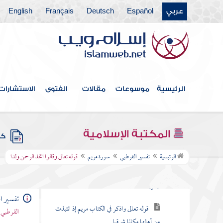
عربي
Español
Deutsch
Français
English
سورة الرعد
سورة إبراهيم
سورة الحجر
سورة النحل
الرئيسية
موسوعات
مقالات
الفتوى
الاستشارات
سورة الإسراء
سورة الكهف
المكتبة الإسلامية
كتب
سورة مريم
الرئيسية
تفسير القرطبي
سورة مريم
قوله تعالى وقالوا اتخذ الرحمن ولدا
قوله تعالى كهيعص ذكر رحمة ربك عبده
زكريا
تفسير ا
قوله تعالى واذكر في الكتاب مريم إذ انتبذت
القرطبي 
من أهلها مكانا شرقيا