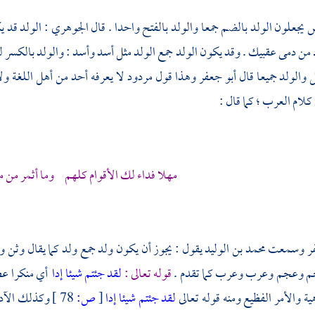
س
يجعلون الولد بالضم جمعا والولد بالفتح واحدا . قال
الجوهري
: الولد قد 
من دمى عقبيك . وقد يكون الولد جمع الولد مثل أسد وأسد : والولد بالكسر لغ
والولد جميعا قال
أبو جعفر
وهذا قول مردود لا يعرفه أحد من أهل اللغة ولا 
 كلام العرب ؛ كما قال :
مهلا فداء لك الأقوام كلهم وما أثمر من م
فر
وسمعت
محمد بن الوليد
يقول : يجوز أن يكون ولد جمع ولد كما يقال وثن 
جم وعجم وعرب وعرب كما تقدم .
قوله تعالى :
لقد جئتم شيئا إدا
أي منكرا عظ
ية والأمر الفظيع ومنه قوله تعالى
لقد جئتم شيئا إدا
[
ص:
78 ]
وكذلك الآد م