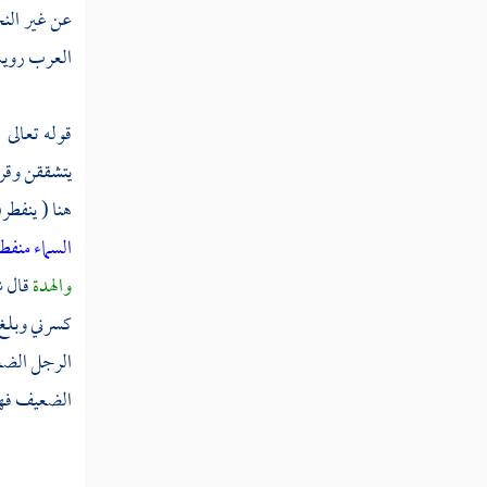
سورة العنكبوت
عن غير
الن
العرب رويت ع
سورة الروم
سورة لقمان
قوله تعالى 
سورة السجدة
يتشققن وقر
هنا ( ينفطر
سورة الأحزاب
السماء منفطر
سورة سبأ
والهدة
قال
ش
سورة فاطر
كسرني وبلغ 
الرجل الضع
سورة يس
الضعيف فهو
سورة الصافات
سورة ص