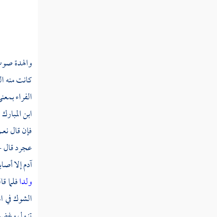
سورة الزمر
سورة غافر
سورة فصلت
والهدة صوت
سورة الشورى
كانت منه ال
الفراء بمع
سورة الزخرف
ابن المبارك
:
سورة الدخان
فإن قال نعم
سورة الجاثية
عجرد
قال 
آدم إلا أصا
سورة الأحقاف
ولدا
فلما ق
سورة القتال
الشوك في ا
سورة الفتح
تزول وغضبت