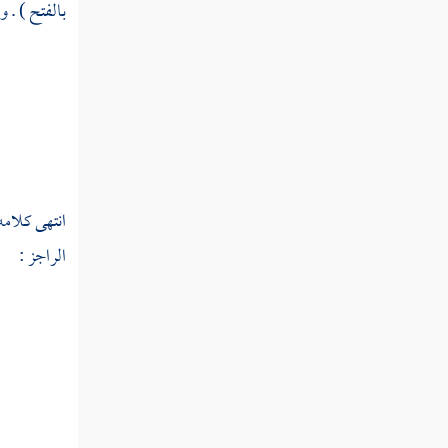
بالفتح ) . و
سورة طه عليه السلام
سورة الأنبياء
سورة الحج
سورة المؤمنون
انتهى كلامه
سورة النور
الراجز :
سورة الفرقان
سورة الشعراء
سورة النمل
سورة القصص