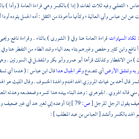
حاس
؛
الثعلبي
وفيه ثلاث لغات ( إدا ) بالكسر وهي قراءة العامة ( وأدا ) ب
ن ابن عباس وأبي العالية ؛ وكأنها مأخوذة من الثقل : آده الحمل يئوده أودا أث
:
تكاد السماوات
قراءة العامة هنا وفي ( الشورى ) بالتاء . وقراءة نافع ويحي
أ
نافع
وابن كثير
وحفص
وغيرهم بتاء بعد الياء وشد الطاء من التفطر هنا وف
ن ) من الانفطار وكذلك قرأها
أبو عمرو
وأبو بكر
والمفضل في السورتين . وه
 به
وتنشق الأرض
أي تتصدع
وتخر الجبال هدا
قال
ابن عباس
: ( هدما أي تس
مر
قال
أحمد بن غياث المروزي
الهد الهدم والهدة الخسوف . وقال
الليث
هو اله
مني قاله
الهروي
.
الجوهري
: وهد البناء يهده هدا كسره وضعضعه وهدته المصي
يف يقول الرجل للرجل
[
ص:
79 ]
إذا أوعده إني لغير هد أي غير ضعيف وقال
 الهد بالكسر وأنشد
[ العباس بن عبد المطلب ]
: