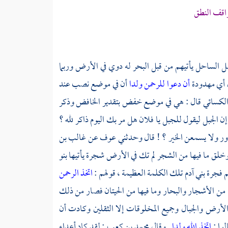
راقف النطق
 الساحل يأتيهم من قبل البحر له دوي في الأرض وربما
ل أي مهدودة
أن دعوا للرحمن ولدا
أن في موضع نصب عند
لكسائي
قال : هي في موضع خفض بتقدير الخافض وذكر
إن الجبل ليقول للجبل يا فلان هل مر بك اليوم ذاكر لله ؟
زور ولا يسمعن الخير ؟ ! قال وحدثني
عوف
عن
غالب بن
 وخلق ما فيها من الشجر لم تك في الأرض شجرة يأتيها بنو
 فجرة بني آدم تلك الكلمة العظيمة ، قولهم :
اتخذ الرحمن
من الأشجار والبحار وما فيها من الحيتان فصار من ذلك
أرض والجبال وجميع المخلوقات إلا الثقلين وكادت أن
وا :
اتخذ الله ولدا
. وقال
محمد بن كعب
: لقد كاد أعداء