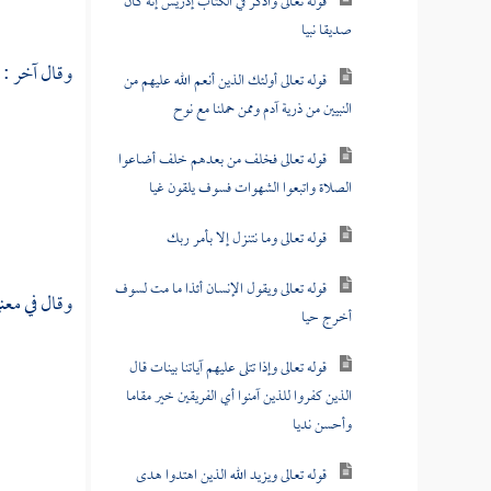
قوله تعالى واذكر في الكتاب إدريس إنه كان
صديقا نبيا
وقال آخر :
قوله تعالى أولئك الذين أنعم الله عليهم من
النبيين من ذرية آدم وممن حملنا مع نوح
قوله تعالى فخلف من بعدهم خلف أضاعوا
الصلاة واتبعوا الشهوات فسوف يلقون غيا
قوله تعالى وما نتنزل إلا بأمر ربك
قوله تعالى ويقول الإنسان أئذا ما مت لسوف
وقال في مع
أخرج حيا
قوله تعالى وإذا تتلى عليهم آياتنا بينات قال
الذين كفروا للذين آمنوا أي الفريقين خير مقاما
وأحسن نديا
قوله تعالى ويزيد الله الذين اهتدوا هدى