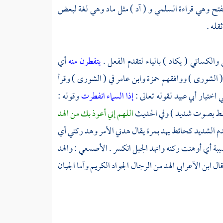
الفتح وهي قراءة السلمي و ( آد ) مثل ماد وهي لغة لبعض
قله .
ى والكسائي ( يكاد ) بالياء لتقدم الفعل .
يتفطرن منه
أي
ي ( الشورى ) ووافقهم
حمزة
وابن عامر
في ( الشورى ) وقرأ
ي اختيار
أبي عبيد
لقوله تعالى :
إذا السماء انفطرت
وقوله :
قط بصوت شديد ) وفي الحديث
اللهم إني أعوذ بك من الهد
دم الشديد كحائط يهد بمرة يقال هدني الأمر وهد ركني أي
بة أي أوهنت ركنه وانهد الجبل انكسر .
الأصمعي
: والهد
 ابن الأعرابي الهد من الرجال الجواد الكريم وأما الجبان