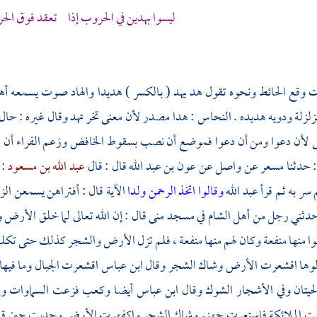
ليسوا بهدين في الحروب إذا تعقد فوق الح
 وقع الحائط ونحوه تقول هد يهد ( بالكسر ) هديدا والهاد صوت يسمعه أهل
زلزلة ودويه هديده . النحاس : هدا مصدر لأن معنى تخر تهد وقال غيره : حا
نى لأن دعوا ومن أن دعوا فموضع أن نصب بسقوط الخافض وزعم
الفراء
أن
ا
 حدثنا
مسعر
عن
واصل
عن
عون بن عبد الله
قال : قال
عبد الله بن مسعود
: 
 سر به ثم قرأ
عبد الله
وقالوا اتخذ الرحمن ولدا
الآية قال : أفتراهن يسمعن ال
حدثني رجل من
أهل
الشام
في
مسجد منى
قال : إن الله تعالى لما خلق الأرض
بوا منها منفعة وكان لهم منها منفعة ، فلم تزل الأرض والشجر كذلك حتى تكلم
الوها اقشعرت الأرض وشاك الشجر وقال ابن عباس اقشعرت الجبال وما فيها 
لحيتان وفي الأشجار الشوك وقال
ابن عباس
أيضا
وكعب
فزعت السماوات وال
 الملائكة فاستعرت جهنم وشاك الشجر واكفهرت الأرض وجدبت حين قال