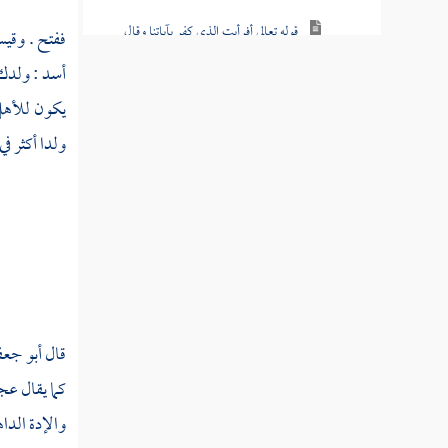
قوله تعالى أفرأيت الذي كفر بآياتنا وقال
ففتح .
وقي
لأوتين مالا وولدا
أسد
: ولدك 
قوله تعالى واتخذوا من دون الله آلهة ليكونوا
يكون للأهل 
لهم عزا
ولدا أكثر في
قوله تعالى ألم تر أنا أرسلنا الشياطين على
الكافرين تؤزهم أزا
قوله تعالى وقالوا اتخذ الرحمن ولدا
قوله تعالى إن الذين آمنوا وعملوا الصالحات
سيجعل لهم الرحمن ودا
قال
أبو جع
قوله تعالى فإنما يسرناه بلسانك لتبشر به
كما يقال ع
المتقين وتنذر به قوما لدا
والإدة الداه
قوله تعالى وكم أهلكنا قبلهم من قرن