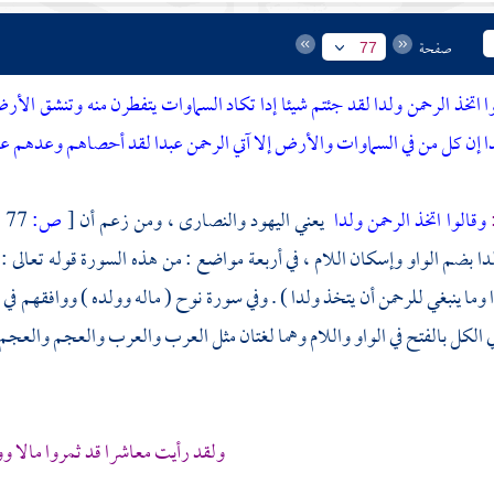
صفحة
77
ا اتخذ الرحمن ولدا لقد جئتم شيئا إدا تكاد السماوات يتفطرن منه وتنشق الأرض
ا إن كل من في السماوات والأرض إلا آتي الرحمن عبدا لقد أحصاهم وعدهم عدا 
:
وقالوا اتخذ الرحمن ولدا
يعني
اليهود
والنصارى ،
ومن زعم أن
[
ص:
77 ]
دا بضم الواو وإسكان اللام ، في أربعة مواضع : من هذه السورة قوله تعالى : (
 وما ينبغي للرحمن أن يتخذ ولدا ) . وفي سورة نوح ( ماله وولده ) ووافقهم ف
في الكل بالفتح في الواو واللام وهما لغتان مثل العرب والعرب والعجم والعجم 
ولقد رأيت معاشرا قد ثمروا مالا وو