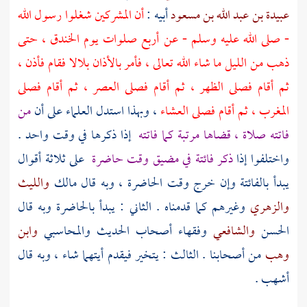
عبيدة بن عبد الله بن مسعود
أبيه :
أن المشركين شغلوا رسول الله
- صلى الله عليه وسلم - عن أربع صلوات يوم
الخندق ،
حتى
ذهب من الليل ما شاء الله تعالى ، فأمر بالأذان
بلالا
فقام فأذن ،
ثم أقام فصلى الظهر ، ثم أقام فصلى العصر ، ثم أقام فصلى
المغرب ، ثم أقام فصلى العشاء
، وبهذا استدل العلماء على أن
من
فاتته صلاة ، قضاها مرتبة كما فاتته
إذا ذكرها في وقت واحد .
واختلفوا إذا
ذكر فائتة في مضيق وقت حاضرة
على ثلاثة أقوال
يبدأ بالفائتة وإن خرج وقت الحاضرة ، وبه قال
مالك
والليث
والزهري
وغيرهم كما قدمناه . الثاني : يبدأ بالحاضرة وبه قال
الحسن
والشافعي
وفقهاء أصحاب الحديث
والمحاسبي
وابن
وهب
من أصحابنا . الثالث : يتخير فيقدم أيتهما شاء ، وبه قال
أشهب
.