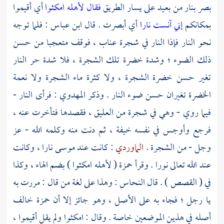
بصر بنار من بعيد على يسار الطريق
فقال لأهله امكثوا
أي أقيموا
بمكانكم
إني آنست نارا
أي أبصرت . قال
ابن عباس
: فلما توجه
نحو النار فإذا النار في شجرة عناب ، فوقف متعجبا من حسن
ذلك الضوء ؛ وشدة خضرة تلك الشجرة ، فلا شدة حر النار
تغير حسن خضرة الشجرة ، ولا كثرة ماء الشجرة ولا نعمة
الخضرة تغيران حسن ضوء النار . وذكر
المهدوي
: فرأى النار -
فيما روي - وهي في شجرة من العليق ، فقصدها فتأخرت عنه ،
فرجع وأوجس في نفسه خيفة ، ثم دنت منه وكلمه الله - عز
وجل - من الشجرة .
الماوردي
: كانت عند
موسى
نارا ، وكانت
عند الله تعالى نورا . وقرأ
حمزة
( لأهله امكثوا ) بضم الهاء ، وكذا
في ( القصص ) . قال
النحاس
: وهذا على لغة من قال : مررت به
يا رجل ؛ فجاء به على الأصل ، وهو جائز إلا أن حمزة خالف
أصله في هذين الموضعين خاصة . وقال : امكثوا ولم يقل أقيموا ،