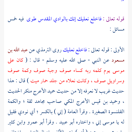
قوله تعالى :
فاخلع نعليك إنك بالوادي المقدس طوى
فيه خمس
مسائل :
الأولى : قوله تعالى :
فاخلع نعليك
روى
الترمذي
عن
عبد الله بن
مسعود
عن النبي - صلى الله عليه وسلم - قال : (
كان على
موسى
يوم كلمه ربه كساء صوف وجبة صوف وكمة صوف
وسراويل صوف ، وكانت نعلاه من جلد حمار ميت
) قال : هذا
حديث غريب لا نعرفه إلا من حديث
حميد الأعرج
منكر الحديث
،
وحميد بن قيس الأعرج المكي
صاحب
مجاهد
ثقة ؛ والكمة
القلنسوة الصغيرة . وقرأ العامة ( إني ) بالكسر ؛ أي نودي فقيل
له يا
موسى
إني ، واختاره
أبو عبيد
. وقرأ
أبو عمرو
وابن كثير