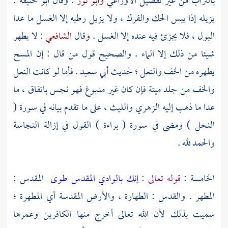
بالتراب من غير تفصيل
الأوزاعي
وأبو ثور
. وقال
أبو حنيفة
:
يزيله إذا يبس الحك والفرك ، ولا يزيل رطبه إلا الغسل ما عدا
البول ، فلا يجزئ فيه عنده إلا الغسل . وقال
الشافعي
: لا يطهر
شيئا من ذلك إلا الماء . والصحيح قول من قال : إن المسح
يطهره من الخف والنعل ؛ لحديث
أبي سعيد
. فأما لو كانت النعل
والخف من جلد ميتة فإن كان غير مدبوغ فهو نجس باتفاق ، ما
عدا ما ذهب إليه
الزهري والليث ،
على ما تقدم بيانه في سورة (
النحل ) ومضى في سورة ( براءة ) القول في إزالة النجاسة
والحمد لله .
الخامسة :
قوله تعالى :
إنك بالوادي المقدس طوى
المقدس :
المطهر . والقدس : الطهارة ، والأرض المقدسة أي المطهرة ؛
سميت بذلك لأن الله تعالى أخرج منها الكافرين وعمرها