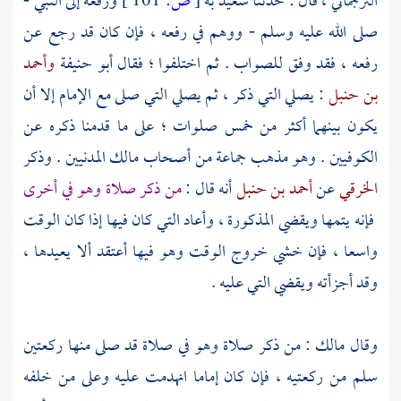
الترجماني ،
قال : حدثنا
سعيد
به
[
ص:
101 ]
ورفعه إلى النبي -
صلى الله عليه وسلم - ووهم في رفعه ، فإن كان قد رجع عن
رفعه ، فقد وفق للصواب . ثم اختلفوا ؛ فقال
أبو حنيفة
وأحمد
بن حنبل
: يصلي التي ذكر ، ثم يصلي التي صلى مع الإمام إلا أن
يكون بينهما أكثر من خمس صلوات ؛ على ما قدمنا ذكره عن
الكوفيين
. وهو مذهب جماعة من أصحاب
مالك
المدنيين . وذكر
الخرقي
عن
أحمد بن حنبل
أنه قال :
من ذكر صلاة وهو في أخرى
فإنه يتمها ويقضي المذكورة ، وأعاد التي كان فيها إذا كان الوقت
واسعا ، فإن خشي خروج الوقت وهو فيها أعتقد ألا يعيدها ،
وقد أجزأته ويقضي التي عليه .
وقال
مالك
: من ذكر صلاة وهو في صلاة قد صلى منها ركعتين
سلم من ركعتيه ، فإن كان إماما انهدمت عليه وعلى من خلفه