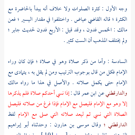
وجه الأول : كثرة الصلوات ولا خلاف أنه يبدأ بالحاضرة مع
الكثرة ؛ قاله
القاضي عياض
. واختلفوا في مقدار اليسير ؛ فعن
مالك
: الخمس فدون ، وقد قيل : الأربع فدون لحديث
جابر ؛
ولم يختلف المذهب أن الست كثير .
السادسة : وأما من ذكر صلاة وهو في صلاة ؛ فإن كان وراء
الإمام فكل من قال بوجوب الترتيب ومن لم يقل به ، يتمادى مع
الإمام حتى يكمل صلاته . والأصل في هذا ما رواه
مالك
والدارقطني
عن
ابن عمر
قال :
إذا نسي أحدكم صلاة فلم يذكرها
إلا وهو مع الإمام فليصل مع الإمام فإذا فرغ من صلاته فليصل
الصلاة التي نسي ثم ليعد صلاته التي صلى مع الإمام
لفظ
الدارقطني ؛
وقال
موسى بن هارون
: وحدثناه
أبو إبراهيم