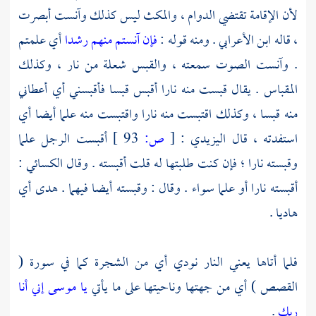
لأن الإقامة تقتضي الدوام ، والمكث ليس كذلك وآنست أبصرت
، قاله
ابن الأعرابي
. ومنه قوله :
فإن آنستم منهم رشدا
أي علمتم
. وآنست الصوت سمعته ، والقبس شعلة من نار ، وكذلك
المقباس . يقال قبست منه نارا أقبس قبسا فأقبسني أي أعطاني
منه قبسا ، وكذلك اقتبست منه نارا واقتبست منه علما أيضا أي
استفدته ، قال
اليزيدي
:
[
ص:
93 ]
أقبست الرجل علما
وقبسته نارا ؛ فإن كنت طلبتها له قلت أقبسته . وقال
الكسائي
:
أقبسته نارا أو علما سواء . وقال : وقبسته أيضا فيهما . هدى أي
هاديا .
فلما أتاها يعني النار نودي أي من الشجرة كما في سورة (
القصص ) أي من جهتها وناحيتها على ما يأتي
يا موسى إني أنا
ربك
.