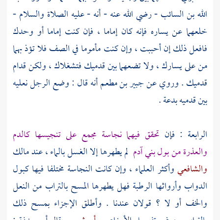
الله بن السائب
- رضي الله عنه - أنه - عليه الصلاة والسلام -
خلعهما عن يساره فإنه كان إماما ، فإن كنت إماما أو وحدك
فافعل ذلك إن أحببت ، وإن كنت مأموما في الصف فلا تؤذ بهما
من على يسارك ، ولا تضعهما بين قدميك فتشغلاك ، ولكن قدام
قدميك . وروي عن
جبير بن مطعم
أنه قال : وضع الرجل نعليه
بين قدميه بدعة .
الرابعة : فإن
تحقق فيهما نجاسة مجمع على تنجيسها كالدم
والعذرة من بول بني آدم
لم يطهرها إلا الغسل بالماء ، عند
مالك
والشافعي
وأكثر العلماء ، وإن كانت النجاسة مختلفا فيها كبول
الدواب وأرواثها الرطبة فهل يطهرها المسح بالتراب من النعل
والخف أو لا ؟ قولان عندنا . وأطلق الإجزاء بمسح ذلك