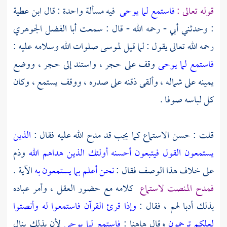
قوله تعالى :
فاستمع لما يوحى
فيه مسألة واحدة : قال
ابن عطية
: وحدثني أبي - رحمه الله - قال : سمعت
أبا الفضل الجوهري
رحمه الله تعالى يقول : لما قيل
لموسى
صلوات الله وسلامه عليه :
فاستمع لما يوحى
وقف على حجر ، واستند إلى حجر ، ووضع
يمينه على شماله ، وألقى ذقنه على صدره ، ووقف يستمع ، وكان
كل لباسه صوفا .
قلت : حسن الاستماع كما يجب قد مدح الله عليه فقال :
الذين
يستمعون القول فيتبعون أحسنه أولئك الذين هداهم الله
وذم
على خلاف هذا الوصف فقال :
نحن أعلم بما يستمعون به
الآية .
فمدح المنصت لاستماع
كلامه مع حضور العقل ، وأمر عباده
بذلك أدبا لهم ، فقال :
وإذا قرئ القرآن فاستمعوا له وأنصتوا
لعلكم ترحمون
وقال هاهنا :
فاستمع لما يوحى
لأن بذلك ينال