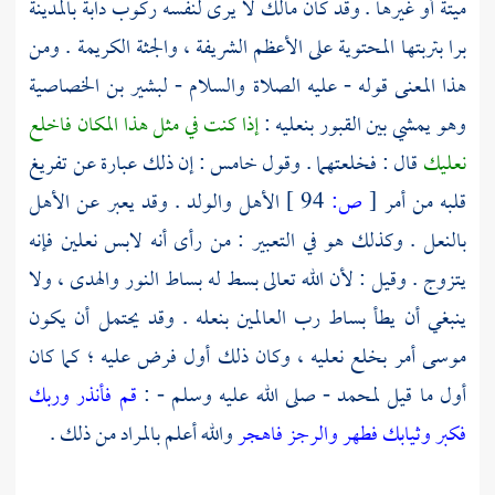
ميتة أو غيرها . وقد كان
مالك
لا يرى لنفسه ركوب دابة
بالمدينة
برا بتربتها المحتوية على الأعظم الشريفة ، والجثة الكريمة . ومن
هذا المعنى قوله - عليه الصلاة والسلام -
لبشير بن الخصاصية
وهو يمشي بين القبور بنعليه :
إذا كنت في مثل هذا المكان فاخلع
نعليك
قال : فخلعتهما . وقول خامس : إن ذلك عبارة عن تفريغ
قلبه من أمر
[
ص:
94 ]
الأهل والولد . وقد يعبر عن الأهل
بالنعل . وكذلك هو في التعبير : من رأى أنه لابس نعلين فإنه
يتزوج . وقيل : لأن الله تعالى بسط له بساط النور والهدى ، ولا
ينبغي أن يطأ بساط رب العالمين بنعله . وقد يحتمل أن يكون
موسى
أمر بخلع نعليه ، وكان ذلك أول فرض عليه ؛ كما كان
أول ما قيل
لمحمد
- صلى الله عليه وسلم - :
قم فأنذر وربك
فكبر وثيابك فطهر والرجز فاهجر
والله أعلم بالمراد من ذلك .