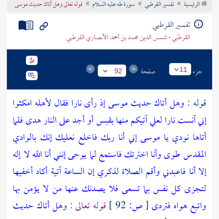
الرئيسية
تفسير القرطبي
سورة طه عليه السلام
قوله تعالى وهل أتاك حديث موسى
تراجم الأعلام
تفسير القرطبي
القرطبي - شمس الدين محمد بن أحمد الأنصاري القرطبي
جزء
صفحة
11
92
قوله :
وهل أتاك حديث موسى إذ رأى نارا فقال لأهله امكثوا
إني آنست نارا لعلي آتيكم منها بقبس أو أجد على النار هدى فلما
أتاها نودي يا موسى إني أنا ربك فاخلع نعليك إنك بالوادي
المقدس طوى وأنا اخترتك فاستمع لما يوحى إنني أنا الله لا إله
إلا أنا فاعبدني وأقم الصلاة لذكري إن الساعة آتية أكاد أخفيها
لتجزى كل نفس بما تسعى فلا يصدنك عنها من لا يؤمن بها
واتبع هواه فتردى
[
ص:
92 ]
قوله تعالى :
وهل أتاك حديث