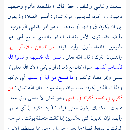
المتعمد والناسي والنائم ، حط المأثم ؛ فالمتعمد مأثوم وجميعهم
قاضون . والحجة للجمهور قوله تعالى : أقيموا الصلاة ولم يفرق
بين أن يكون في وقتها أو بعدها . وهو أمر يقتضي الوجوب .
وأيضا فقد ثبت الأمر بقضاء النائم والناسي ، مع أنهما غير
مأثومين ، فالعامد أولى . وأيضا قوله :
من نام عن صلاة أو نسيها
والنسيان الترك ؛ قال الله تعالى :
نسوا الله فنسيهم
و
نسوا الله
فأنساهم أنفسهم
سواء كان مع ذهول أو لم يكن ؛ لأن الله تعالى لا
ينسى وإنما معناه تركهم و
ما ننسخ من آية أو ننسها
أي نتركها
وكذلك الذكر يكون بعد نسيان وبعد غيره . قال الله تعالى :
من
ذكرني في نفسه ذكرته في نفسي
وهو تعالى لا ينسى وإنما معناه
علمت . فكذلك يكون معنى قوله : ( إذا ذكرها ) أي علمها
وأيضا فإن الديون التي للآدميين إذا كانت متعلقة بوقت ، ثم جاء
الوقت لم يسقط قضاؤها بعد وجوبها ، وهي مما يسقطها الإبراء