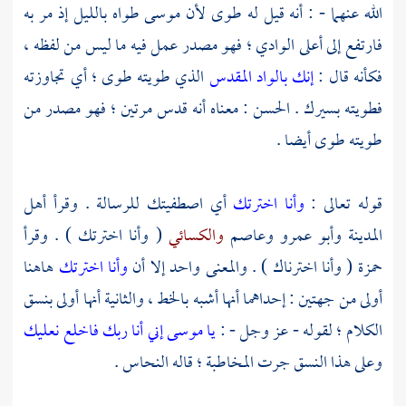
الله عنهما - : أنه قيل له طوى لأن
موسى
طواه بالليل إذ مر به
فارتفع إلى أعلى الوادي ؛ فهو مصدر عمل فيه ما ليس من لفظه ،
فكأنه قال :
إنك بالواد المقدس
الذي طويته طوى ؛ أي تجاوزته
فطويته بسيرك .
الحسن
: معناه أنه قدس مرتين ؛ فهو مصدر من
طويته طوى أيضا .
قوله تعالى :
وأنا اخترتك
أي اصطفيتك للرسالة . وقرأ
أهل
المدينة
وأبو عمرو
وعاصم
والكسائي
( وأنا اخترتك ) . وقرأ
حمزة
( وأنا اخترناك ) . والمعنى واحد إلا أن
وأنا اخترتك
هاهنا
أولى من جهتين : إحداهما أنها أشبه بالخط ، والثانية أنها أولى بنسق
الكلام ؛ لقوله - عز وجل - :
يا موسى إني أنا ربك فاخلع نعليك
وعلى هذا النسق جرت المخاطبة ؛ قاله
النحاس
.