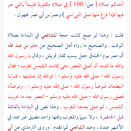
أحدكم صلاة
[
ص:
100 ]
في صلاة مكتوبة فليبدأ بالتي هو
فيها فإذا فرغ منها صلى التي نسي
)
وعمر بن أبي عمر
مجهول .
قلت : وهذا لو صح كانت حجة
للشافعي
في البداءة بصلاة
الوقت . والصحيح ما رواه أهل الصحيح عن
جابر بن عبد الله
أن
عمر
يوم
الخندق
جعل يسب كفار
قريش
، وقال
يا رسول الله
والله ما كدت أن أصلي العصر حتى كادت الشمس تغرب ؛ فقال
رسول الله - صلى الله عليه وسلم - : فوالله إن صليتها ، فنزلنا
البطحان فتوضأ رسول الله - صلى الله عليه وسلم - . وتوضأنا
فصلى رسول الله - صلى الله عليه وسلم - العصر بعد ما غربت
الشمس ، ثم صلى بعدها المغرب
. وهذا نص في
البداءة بالفائتة
قبل الحاضرة
، ولا سيما والمغرب وقتها واحد مضيق غير ممتد في
الأشهر عندنا ، وعند
الشافعي
كما تقدم . وروى
الترمذي
عن
أبي