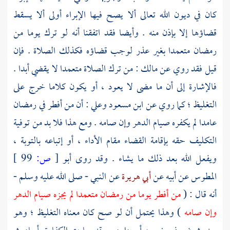
كان في ديون الله تعالى ألا يصح فيها الإبراء أولى ألا يسقط
قضاؤها إلا بإذن منه . وأيضا فقد اتفقنا أنه لو ترك يوما من
رمضان متعمدا بغير عذر لوجب قضاؤه فكذلك الصلاة . فإن
قيل فقد روي عن
مالك
: من ترك الصلاة متعمدا لا يقضي أبدا .
فالإشارة إلى أن ما مضى لا يعود ، أو يكون كلاما خرج على
التغليظ ؛ كما روي عن
ابن مسعود وعلي
: أن من أفطر في رمضان
عامدا لم يكفره صيام الدهر وإن صامه . ومع هذا فلا بد من توفية
التكليف حقه بإقامة القضاء مقام الأداء ، أو إتباعه بالتوبة ،
ويفعل الله بعد ذلك ما يشاء . وقد روى
أبو
[
ص:
99 ]
المطوس
عن أبيه عن
أبي هريرة
عن النبي - صلى الله عليه وسلم -
أنه قال : (
من أفطر يوما من رمضان متعمدا لم يجزه صيام الدهر
وإن صامه
) وهذا يحتمل أن لو صح كان معناه التغليظ ؛ وهو