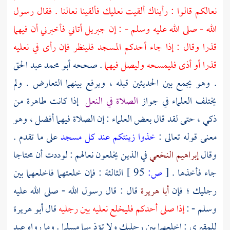
نعالكم قالوا : رأيناك ألقيت نعليك فألقينا نعالنا . فقال رسول
الله - صلى الله عليه وسلم - : إن
جبريل
أتاني فأخبرني أن فيهما
قذرا وقال : إذا جاء أحدكم المسجد فلينظر فإن رأى في نعليه
قذرا أو أذى فليمسحه وليصل فيهما
. صححه
أبو محمد عبد الحق
. وهو يجمع بين الحديثين قبله ، ويرفع بينهما التعارض . ولم
يختلف العلماء في جواز
الصلاة في النعل
إذا كانت طاهرة من
ذكي ، حتى لقد قال بعض العلماء : إن الصلاة فيهما أفضل ، وهو
معنى قوله تعالى :
خذوا زينتكم عند كل مسجد
على ما تقدم .
وقال
إبراهيم النخعي
في الذين يخلعون نعالهم : لوددت أن محتاجا
جاء فأخذها .
[
ص:
95 ]
الثالثة : فإن خلعتهما فاخلعهما بين
رجليك ؛ فإن
أبا هريرة
قال : قال رسول الله - صلى الله عليه
وسلم - :
إذا صلى أحدكم فليخلع نعليه بين رجليه
قال
أبو هريرة
للمقبري
: اخلعهما بين رجليك ولا تؤذ بهما مسلما . وما رواه
عبد