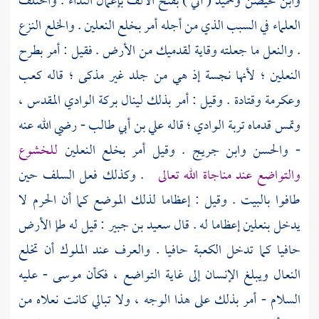
وابن محيصن
وحميد
( أني ) بفتح الألف بإعمال النداء . واختلف
العلماء في السبب الذي من أجله أمر بخلع النعلين . والخلع النزع
. والنعل ما جعلته وقاية لقدميك من الأرض . فقيل : أمر بطرح
النعلين ؛ لأنها نجسة إذ هي من جلد غير مذكى ؛ قاله
كعب
وعكرمة
وقتادة
. وقيل : أمر بذلك لينال بركة الوادي المقدس ،
وتمس قدماه تربة الوادي ؛ قاله
علي بن أبي طالب
- رضي الله عنه
-
والحسن وابن جريج
. وقيل أمر بخلع النعلين
للخشوع
والتواضع عند مناجاة الله تعالى
. وكذلك فعل السلف حين
طافوا بالبيت . وقيل : إعظاما لذلك الموضع كما أن الحرم لا
يدخل بنعلين إعظاما له . قال
سعيد بن جبير
: قيل له طإ الأرض
حافيا كما تدخل
الكعبة
حافيا . والعرف عند الملوك أن تخلع
النعال ويبلغ الإنسان إلى غاية التواضع ، فكأن
موسى
- عليه
السلام - أمر بذلك على هذا الوجه ، ولا تبالي كانت نعلاه من