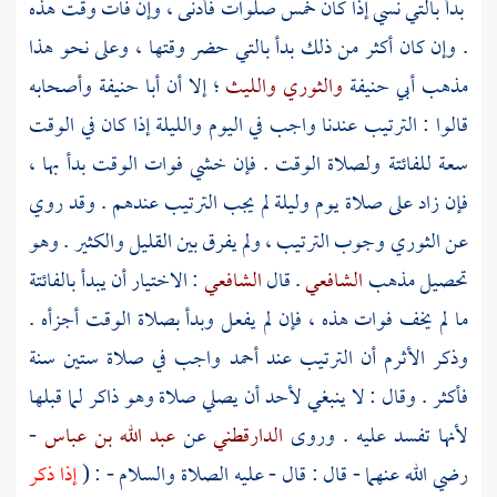
بدأ بالتي نسي إذا كان خمس صلوات فأدنى ، وإن فات وقت هذه
. وإن كان أكثر من ذلك بدأ بالتي حضر وقتها ، وعلى نحو هذا
مذهب
أبي حنيفة
والثوري
والليث
؛ إلا أن
أبا حنيفة
وأصحابه
قالوا : الترتيب عندنا واجب في اليوم والليلة إذا كان في الوقت
سعة للفائتة ولصلاة الوقت . فإن خشي فوات الوقت بدأ بها ،
فإن زاد على صلاة يوم وليلة لم يجب الترتيب عندهم . وقد روي
عن
الثوري
وجوب الترتيب ، ولم يفرق بين القليل والكثير . وهو
تحصيل مذهب
الشافعي
. قال
الشافعي
: الاختيار أن يبدأ بالفائتة
ما لم يخف فوات هذه ، فإن لم يفعل وبدأ بصلاة الوقت أجزأه .
وذكر
الأثرم
أن الترتيب عند
أحمد
واجب في صلاة ستين سنة
فأكثر . وقال : لا ينبغي لأحد أن يصلي صلاة وهو ذاكر لما قبلها
لأنها تفسد عليه . وروى
الدارقطني
عن
عبد الله بن عباس
-
رضي الله عنهما - قال : قال - عليه الصلاة والسلام - : (
إذا ذكر