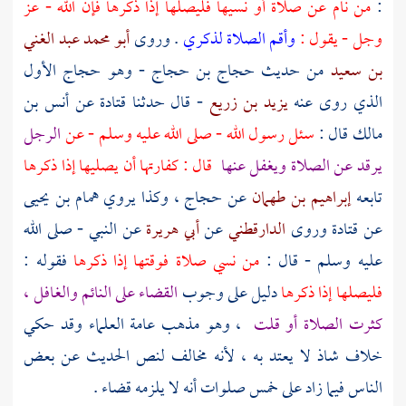
:
من نام عن صلاة أو نسيها فليصلها إذا ذكرها فإن الله - عز
وجل - يقول :
وأقم الصلاة لذكري
. وروى
أبو محمد عبد الغني
بن سعيد
من حديث
حجاج بن حجاج
- وهو
حجاج
الأول
الذي روى عنه
يزيد بن زريع
- قال حدثنا
قتادة
عن
أنس بن
مالك
قال :
سئل رسول الله - صلى الله عليه وسلم - عن
الرجل
يرقد عن الصلاة ويغفل عنها
قال : كفارتها أن يصليها إذا ذكرها
تابعه
إبراهيم بن طهمان
عن
حجاج ،
وكذا يروي
همام بن يحيى
عن
قتادة
وروى
الدارقطني
عن
أبي هريرة
عن النبي - صلى الله
عليه وسلم - قال :
من نسي صلاة فوقتها إذا ذكرها
فقوله :
فليصلها إذا ذكرها
دليل على وجوب
القضاء على النائم والغافل ،
كثرت الصلاة أو قلت
، وهو مذهب عامة العلماء وقد حكي
خلاف شاذ لا يعتد به ، لأنه مخالف لنص الحديث عن بعض
الناس فيما زاد على خمس صلوات أنه لا يلزمه قضاء .