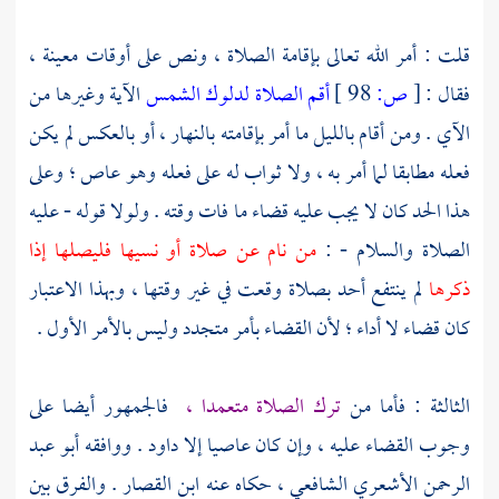
قلت : أمر الله تعالى بإقامة الصلاة ، ونص على أوقات معينة ،
فقال :
[
ص:
98 ]
أقم الصلاة لدلوك الشمس
الآية وغيرها من
الآي . ومن أقام بالليل ما أمر بإقامته بالنهار ، أو بالعكس لم يكن
فعله مطابقا لما أمر به ، ولا ثواب له على فعله وهو عاص ؛ وعلى
هذا الحد كان لا يجب عليه قضاء ما فات وقته . ولولا قوله - عليه
الصلاة والسلام - :
من نام عن صلاة أو نسيها فليصلها إذا
ذكرها
لم ينتفع أحد بصلاة وقعت في غير وقتها ، وبهذا الاعتبار
كان قضاء لا أداء ؛ لأن القضاء بأمر متجدد وليس بالأمر الأول .
الثالثة : فأما من
ترك الصلاة متعمدا ،
فالجمهور أيضا على
وجوب القضاء عليه ، وإن كان عاصيا إلا
داود
. ووافقه
أبو عبد
الرحمن الأشعري
الشافعي ، حكاه عنه
ابن القصار
. والفرق بين