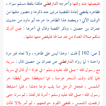
فليصلها عند وقتها
وأخرجه
الدارقطني
هكذا بلفظ
مسلم
سواء ،
فظاهره يقتضي إعادة المقضية مرتين عند ذكرها وحضور مثلها من
الوقت الآتي ؛ ويعضد هذا الظاهر ما خرجه
أبو داود
من حديث
عمران بن حصين ،
وذكر القصة وقال في آخرها :
فمن أدرك
منكم صلاة الغداة من غد صالحا فليقض معها مثلها
.
[
ص:
102 ]
قلت : وهذا ليس على ظاهره ، ولا تعاد غير مرة
واحدة ؛ لما رواه
الدارقطني
عن
عمران بن حصين
قال :
سرينا
مع رسول الله - صلى الله عليه وسلم - في غزاة - أو قال في سرية
فلما كان وقت السحر عرسنا ، فما استيقظنا حتى أيقظنا حر
الشمس ، فجعل الرجل منا يثب فزعا دهشا ، فلما استيقظ
رسول الله - صلى الله عليه وسلم - أمرنا فارتحلنا ، ثم سرنا حتى
ارتفعت الشمس ، فقضى القوم حوائجهم ، ثم أمر
بلالا
فأذن