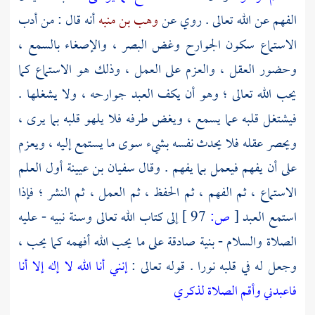
الفهم عن الله تعالى . روي عن
وهب بن منبه
أنه قال : من أدب
الاستماع سكون الجوارح وغض البصر ، والإصغاء بالسمع ،
وحضور العقل ، والعزم على العمل ، وذلك هو الاستماع كما
يحب الله تعالى ؛ وهو أن يكف العبد جوارحه ، ولا يشغلها .
فيشتغل قلبه عما يسمع ، ويغض طرفه فلا يلهو قلبه بما يرى ،
ويحصر عقله فلا يحدث نفسه بشيء سوى ما يستمع إليه ، ويعزم
على أن يفهم فيعمل بما يفهم . وقال
سفيان بن عيينة
أول العلم
الاستماع ، ثم الفهم ، ثم الحفظ ، ثم العمل ، ثم النشر ؛ فإذا
استمع العبد
[
ص:
97 ]
إلى كتاب الله تعالى وسنة نبيه - عليه
الصلاة والسلام - بنية صادقة على ما يحب الله أفهمه كما يحب ،
وجعل له في قلبه نورا . قوله تعالى :
إنني أنا الله لا إله إلا أنا
فاعبدني وأقم الصلاة لذكري