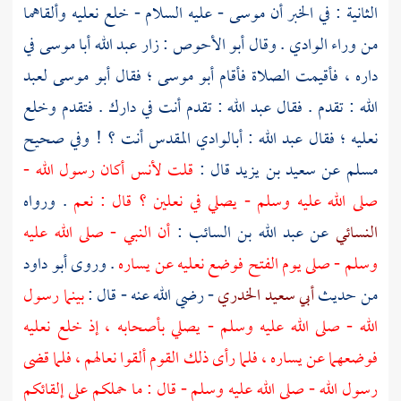
الثانية : في الخبر أن
موسى
- عليه السلام - خلع نعليه وألقاهما
من وراء الوادي . وقال
أبو الأحوص
: زار
عبد الله
أبا موسى
في
داره ، فأقيمت الصلاة فأقام
أبو موسى
؛ فقال
أبو موسى
لعبد
الله
: تقدم . فقال
عبد الله
: تقدم أنت في دارك . فتقدم وخلع
نعليه ؛ فقال
عبد الله
:
أبالوادي المقدس
أنت ؟ ! وفي صحيح
مسلم
عن
سعيد بن يزيد
قال :
قلت
لأنس
أكان رسول الله -
صلى الله عليه وسلم - يصلي في نعلين ؟ قال : نعم
. ورواه
النسائي
عن
عبد الله بن السائب
:
أن النبي - صلى الله عليه
وسلم - صلى يوم الفتح فوضع نعليه عن يساره
. وروى
أبو داود
من حديث
أبي سعيد الخدري
- رضي الله عنه - قال :
بينما رسول
الله - صلى الله عليه وسلم - يصلي بأصحابه ، إذ خلع نعليه
فوضعهما عن يساره ، فلما رأى ذلك القوم ألقوا نعالهم ، فلما قضى
رسول الله - صلى الله عليه وسلم - قال : ما حملكم على إلقائكم