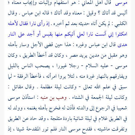
موسى
قال أهل المعاني : هو استفهام وإثبات وإيجاب معناه ؛
أليس قد أتاك ؟ وقيل : معناه وقد أتاك ؛ قاله
ابن عباس
. وقال
الكلبي
: لم يكن أتاه حديثه بعد ثم أخبره .
إذ رأى نارا فقال لأهله
امكثوا إني آنست نارا لعلي آتيكم منها بقبس أو أجد على النار
هدى
قال
ابن عباس
وغيره : هذا حين قضى الأجل وسار بأهله
وهو مقبل من
مدين
يريد
مصر ،
وكان قد أخطأ الطريق ، وكان
موسى
- عليه السلام - رجلا غيورا ، يصحب الناس بالليل
ويفارقهم بالنهار غيرة منه ، لئلا يروا امرأته ، فأخطأ الرفقة - لما
سبق في علم الله تعالى - وكانت ليلة مظلمة . وقال
مقاتل
:
وكانت ليلة الجمعة في الشتاء .
وهب بن منبه
: استأذن
موسى
شعيبا
في الرجوع إلى والدته فأذن له فخرج بأهله بغنمه ، وولد له
في الطريق غلام في ليلة شاتية باردة مثلجة ، وقد حاد عن الطريق
وتفرقت ماشيته ، فقدح
موسى
النار فلم تور المقدحة شيئا ، إذ