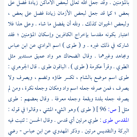
بالمؤمنين . وقد جعل الله تعالى لبعض الأماكن زيادة فضل على
بعض ؛ كما قد جعل لبعض الأزمان زيادة فضل على بعض ،
ولبعض الحيوان كذلك . ولله أن يفضل ما شاء . وعلى هذا فلا
اعتبار بكونه مقدسا بإخراج الكافرين وإسكان المؤمنين ؛ فقد
شاركه في ذلك غيره . و ( طوى ) اسم الوادي عن
ابن عباس
ومجاهد
وغيرهما . وقال
الضحاك
هو واد عميق مستدير مثل
الطوي . وقرأ
عكرمة
( طوى ) . الباقون طوى . قال
الجوهري
:
طوى
اسم موضع
بالشام ،
تكسر طاؤه وتضم ، ويصرف ولا
يصرف ، فمن صرفه جعله اسم واد ومكان وجعله نكرة ، ومن لم
يصرفه جعله بلدة وبقعة وجعله معرفة . وقال بعضهم : طوى
مثل
[
ص:
96 ]
( طوى ) وهو الشيء المثني ، وقالوا في قوله :
المقدس طوى
: طوي مرتين أي قدس . وقال
الحسن
: ثنيت فيه
البركة والتقديس مرتين . وذكر
المهدوي
عن
ابن عباس
- رضي