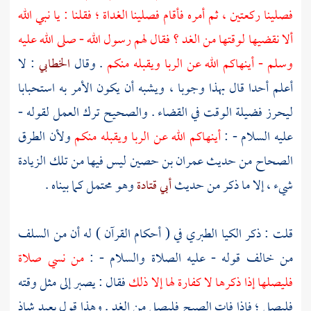
فصلينا ركعتين ، ثم أمره فأقام فصلينا الغداة ؛ فقلنا : يا نبي الله
ألا نقضيها لوقتها من الغد ؟ فقال لهم رسول الله - صلى الله عليه
وسلم - أينهاكم الله عن الربا ويقبله منكم
. وقال
الخطابي
: لا
أعلم أحدا قال بهذا وجوبا ، ويشبه أن يكون الأمر به استحبابا
ليحرز فضيلة الوقت في القضاء . والصحيح ترك العمل لقوله -
عليه السلام - :
أينهاكم الله عن الربا ويقبله منكم
ولأن الطرق
الصحاح من حديث
عمران بن حصين
ليس فيها من تلك الزيادة
شيء ، إلا ما ذكر من حديث
أبي قتادة
وهو محتمل كما بيناه .
قلت : ذكر
الكيا الطبري
في ( أحكام القرآن ) له أن من السلف
من خالف قوله - عليه الصلاة والسلام - :
من نسي صلاة
فليصلها إذا ذكرها لا كفارة لها إلا ذلك
فقال : يصبر إلى مثل وقته
فليصل ؛ فإذا فات الصبح فليصل من الغد . وهذا قول بعيد شاذ