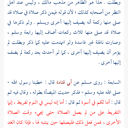
وبطلت . هذا هو الظاهر من مذهب
مالك ،
وليس عند أهل
النظر من أصحابه كذلك ؛ لأن قوله فيمن ذكر صلاة في صلاة قد
صلى منها ركعة أنه يضيف إليها أخرى ويسلم . ولو ذكرها في
صلاة قد صلى منها ثلاث ركعات أضاف إليها رابعة وسلم ،
وصارت نافلة غير فاسدة ولو انهدمت عليه كما ذكر وبطلت لم
يؤمر أن يضيف إليها أخرى ، كما لو أحدث بعد ركعة لم يضف
إليها أخرى .
السابعة : روى
مسلم
عن
أبي قتادة
قال : خطبنا رسول الله -
صلى الله عليه وسلم - فذكر حديث الميضأة بطوله ، وقال فيه ثم
قال :
أما لكم في أسوة
ثم قال :
أما إنه ليس في النوم تفريط ، إنما
التفريط على من لم يصل الصلاة حتى يجيء وقت الصلاة
الأخرى ، فمن فعل ذلك فليصلها حين ينتبه لها ، فإذا كان الغد