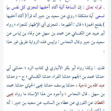
.
قوله تعالى :
إن الساعة آتية أكاد أخفيها لتجزى كل نفس بما
تسعى
آية مشكلة ؛ روي عن
سعيد بن جبير
أنه قرأ ( أكاد أخفيها
) بفتح الهمزة ؛ قال : أظهرها . لتجزى أي الإظهار للجزاء ؛ رواه
أبو عبيد
عن
الكسائي
عن
محمد بن سهل
عن
وقاء بن إياس
عن
سعيد بن جبير
وقال
النحاس
: وليس لهذه الرواية طريق غير هذا
.
قلت : وكذا رواه
أبو بكر الأنباري
في كتاب الرد ؛ حدثني أبي
حدثنا
محمد بن الجهم
حدثنا
الفراء
حدثنا
الكسائي ؛
ح - وحدثنا
عبد الله بن ناجية ،
حدثنا
يوسف
حدثنا
يحيى الحماني
حدثنا
محمد
بن سهل
. قال
النحاس ؛
وأجود من هذا الإسناد ما رواه
يحيى
القطان
عن
الثوري
عن
عطاء بن السائب
عن
سعيد بن جبير
: أنه