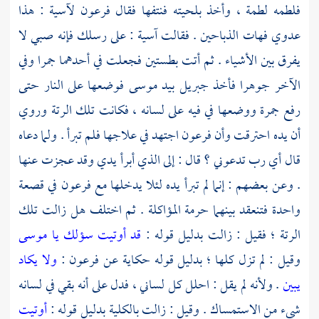
فلطمه لطمة ، وأخذ بلحيته فنتفها فقال
فرعون
لآسية
: هذا
عدوي فهات الذباحين . فقالت
آسية
: على رسلك فإنه صبي لا
يفرق بين الأشياء . ثم أتت بطستين فجعلت في أحدهما جمرا وفي
الآخر جوهرا فأخذ
جبريل
بيد
موسى
فوضعها على النار حتى
رفع جمرة ووضعها في فيه على لسانه ، فكانت تلك الرتة وروي
أن يده احترقت وأن
فرعون
اجتهد في علاجها فلم تبرأ . ولما دعاه
قال أي رب تدعوني ؟ قال : إلى الذي أبرأ يدي وقد عجزت عنها
. وعن بعضهم : إنما لم تبرأ يده لئلا يدخلها مع
فرعون
في قصعة
واحدة فتنعقد بينهما حرمة المؤاكلة . ثم اختلف هل زالت تلك
الرتة ؛ فقيل : زالت بدليل قوله :
قد أوتيت سؤلك يا موسى
وقيل : لم تزل كلها ؛ بدليل قوله حكاية عن
فرعون
:
ولا يكاد
يبين
. ولأنه لم يقل : احلل كل لساني ، فدل على أنه بقي في لسانه
شيء من الاستمساك . وقيل : زالت بالكلية بدليل قوله :
أوتيت