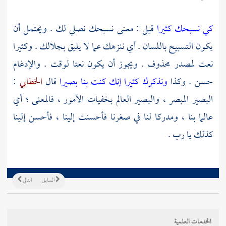
كي نسبحك كثيرا
قيل : معنى نسبحك نصلي لك . ويحتمل أن
يكون التسبيح باللسان . أي ننزهك عما لا يليق بجلالك . وكثيرا
نعت لمصدر محذوف . ويجوز أن يكون نعتا لوقت . والإدغام
حسن . وكذا
ونذكرك كثيرا
إنك كنت بنا بصيرا
قال
الخطابي
:
البصير المبصر ، والبصير العالم بخفيات الأمور ، فالمعنى ؛ أي
عالما بنا ، ومدركا لنا في صغرنا فأحسنت إلينا ، فأحسن إلينا
كذلك يا رب .
السابق
التالي
الخدمات العلمية