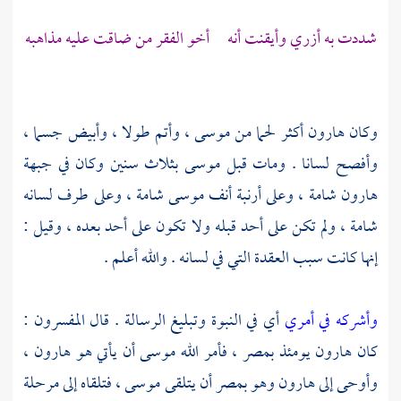
شددت به أزري وأيقنت أنه أخو الفقر من ضاقت عليه مذاهبه
وكان
هارون
أكثر لحما من
موسى ،
وأتم طولا ، وأبيض جسما ،
وأفصح لسانا . ومات قبل
موسى
بثلاث سنين وكان في جبهة
هارون
شامة ، وعلى أرنبة أنف
موسى
شامة ، وعلى طرف لسانه
شامة ، ولم تكن على أحد قبله ولا تكون على أحد بعده ، وقيل :
إنها كانت سبب العقدة التي في لسانه . والله أعلم .
وأشركه في أمري
أي في النبوة وتبليغ الرسالة . قال المفسرون :
كان
هارون
يومئذ
بمصر ،
فأمر الله
موسى
أن يأتي هو
هارون ،
وأوحى إلى
هارون
وهو
بمصر
أن يتلقى
موسى ،
فتلقاه إلى مرحلة