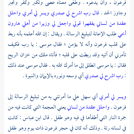
فرعون ،
وأن يدعوه . وطغى معناه عصى وتكبر وكفر وتجبر
وجاوز الحد .
قال رب اشرح لي صدري ويسر لي أمري واحلل
عقدة من لساني يفقهوا قولي واجعل لي وزيرا من أهلي هارون
أخي
طلب الإعانة لتبليغ الرسالة . ويقال : إن الله أعلمه بأنه ربط
على قلب
فرعون
وأنه لا يؤمن ؛ فقال
موسى
: يا رب فكيف
تأمرني أن آتيه وقد ربطت على قلبه ؛ فأتاه ملك من خزان الريح
فقال : يا
موسى
انطلق إلى ما أمرك الله به . فقال
موسى
عند ذلك
:
رب اشرح لي صدري
أي وسعه ونوره بالإيمان والنبوة .
ويسر لي أمري
أي سهل علي ما أمرتني به من تبليغ الرسالة إلى
فرعون
.
واحلل عقدة من لساني
يعني العجمة التي كانت فيه من
جمرة النار التي أطفأها في فيه وهو طفل . قال
ابن عباس
: كانت
في لسانه رتة . وذلك أنه كان في حجر
فرعون
ذات يوم وهو طفل