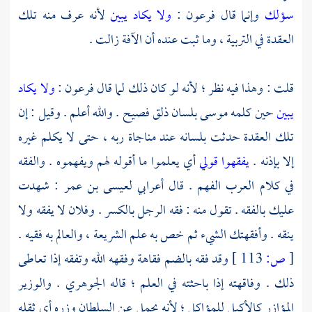
سؤلك
وإنما قال
فرعون
:
ولا يكاد يبين
لأنه عرف منه تلك
العقدة في التربية ، وما ثبت عنده أن الآفة زالت .
قلت : وهذا فيه نظر ؛ لأنه لو كان ذلك لما قال
فرعون
:
ولا يكاد
يبين
حين كلمه
موسى
بلسان ذلق فصيح . والله أعلم . وقيل : إن
تلك العقدة حدثت بلسانه عند مناجاة ربه ، حتى لا يكلم غيره
إلا بإذنه .
يفقهوا قولي
أي يعلموا ما أقوله لهم ويفهموه . والفقه
في كلام العرب الفهم . قال أعرابي
لعيسى بن عمر
: شهدت
عليك بالفقه . تقول منه : فقه الرجل بالكسر . وفلان لا يفقه ولا
ينقه . وأفقهتك الشيء ثم خص به علم الشريعة ، والعالم به فقيه .
[
ص:
113 ]
وقد فقه بالضم فقاهة وفقهه الله وتفقه إذا تعاطى
ذلك . وفاقهته إذا باحثته في العلم ؛ قاله
الجوهري
. والوزير
المؤازر كالأكيل للمؤاكل ؛ لأنه يحمل عن السلطان وزره أي ثقله