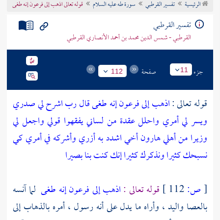
الرئيسية
تفسير القرطبي
سورة طه عليه السلام
قوله تعالى اذهب إلى فرعون إنه طغى
تراجم الأعلام
تفسير القرطبي
القرطبي - شمس الدين محمد بن أحمد الأنصاري القرطبي
جزء
صفحة
11
112
قوله تعالى :
اذهب إلى فرعون إنه طغى قال رب اشرح لي صدري
ويسر لي أمري واحلل عقدة من لساني يفقهوا قولي واجعل لي
وزيرا من أهلي هارون أخي اشدد به أزري وأشركه في أمري كي
نسبحك كثيرا ونذكرك كثيرا إنك كنت بنا بصيرا
[
ص:
112 ]
قوله تعالى :
اذهب إلى فرعون إنه طغى
لما آنسه
بالعصا واليد ، وأراه ما يدل على أنه رسول ، أمره بالذهاب إلى