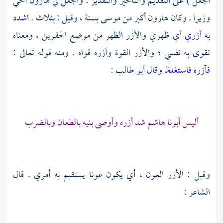
اجعل ) على التقديم والتأخير والتقدير : واجعل لي
هارون
أخي
وزيرا . وكان
هارون
أكبر من
موسى
بسنة ، وقيل : بثلاث .
اشدد
به أزري
أي ظهري والأزر الظهر من موضع الحقوين ، ومعناه
تقوى به نفسي ؛ والأزر القوة وآزره قواه . ومنه قوله تعالى :
فآزره فاستغلظ
وقال
أبو طالب
:
أليس أبونا هاشم شد أزره وأوصى بنيه بالطعان وبالضرب
وقيل : الأزر العون ، أي يكون عونا يستقيم به أمري . قال
الشاعر :