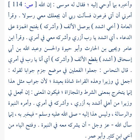
وأخبره بما أوحي إليه ؛ فقال له
موسى
: إن الله
[
ص:
114 ]
أمرني أن آتي
فرعون
فسألت ربي أن يجعلك معي رسولا . وقرأ
العامة ( أخي اشدد ) بوصل الألف ( وأشركه ) بفتح الهمزة على
الدعاء ، أي اشدد يا رب أزري وأشركه معي في أمري . وقرأ
ابن
عامر
ويحيى بن الحارث
وأبو حيوة
والحسن
وعبد الله بن أبي
إسحاق
( أشدد ) بقطع الألف ( وأشركه ) أي أنا يا رب في أمري
. قال
النحاس
: جعلوا الفعلين في موضع جزم جوابا لقوله :
اجعل لي وزيرا وهذه القراءة شاذة بعيدة ؛ لأن جواب مثل هذا
إنما يتخرج بمعنى الشرط والمجازاة ؛ فيكون المعنى : إن تجعل لي
وزيرا من أهلي أشدد به أزري ، وأشركه في أمري . وأمره النبوة
والرسالة ، وليس هذا إليه - صلى الله عليه وسلم - فيخبر به ، إنما
سأل الله - عز وجل - أن يشركه معه في النبوة . وفتح الياء من
أخي
ابن كثير
وأبو عمر
.