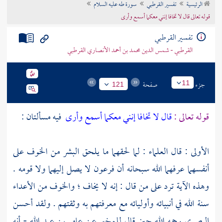
الرئيسية
تفسير القرطبي
سورة طه عليه السلام
تراجم الأعلام
قوله تعالى قال لا تخافا إنني معكما أسمع وأرى
تفسير القرطبي
القرطبي - شمس الدين محمد بن أحمد الأنصاري القرطبي
جزء
صفحة
11
121
قوله تعالى :
قال لا تخافا إنني معكما أسمع وأرى
فيه مسألتان :
الأولى : قال العلماء : لما لحقهما ما يلحق البشر من الخوف على
أنفسهما عرفهما الله سبحانه أن
فرعون
لا يصل إليهما ولا قومه .
وهذه الآية ترد على من قال : إنه لا يخاف ؛ والخوف من الأعداء
سنة الله في أنبيائه وأوليائه مع معرفتهم به وثقتهم . ولقد أحسن
البصري
رحمه الله حين قال للمخبر عن
عامر بن عبد الله
- أنه