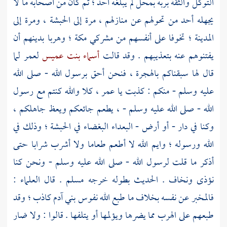
التوكل والثقة بربه بمحل لم يبلغه أحد ؛ ثم كان من أصحابه ما لا
يجهله أحد من تحولهم عن منازلهم ، مرة إلى
الحبشة ،
ومرة إلى
المدينة ؛
تخوفا على أنفسهم من مشركي
مكة ؛
وهربا بدينهم أن
يفتنوهم عنه بتعذيبهم . وقد قالت
أسماء بنت عميس
لعمر
لما
قال لها سبقناكم بالهجرة ، فنحن أحق برسول الله - صلى الله
عليه وسلم - منكم : كذبت يا
عمر ،
كلا والله كنتم مع رسول
الله - صلى الله عليه وسلم - ، يطعم جائعكم ويعظ جاهلكم ،
وكنا في دار - أو أرض - البعداء البغضاء في
الحبشة ؛
وذلك في
الله ورسوله ؛ وايم الله لا أطعم طعاما ولا أشرب شرابا حتى
أذكر ما قلت لرسول الله - صلى الله عليه وسلم - ونحن كنا
نؤذى ونخاف . الحديث بطوله خرجه
مسلم
. قال العلماء :
فالمخبر عن نفسه بخلاف ما طبع الله نفوس بني آدم كاذب ؛ وقد
طبعهم على الهرب مما يضرها ويؤلمها أو يتلفها . قالوا : ولا ضار