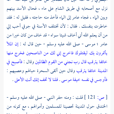
نزل مع أصحابه في طريق
الشام
على ماء ، فحال الأسد بينهم
وبين الماء ، فجاء
عامر
إلى الماء فأخذ منه حاجته ، فقيل له : فقد
خاطرت بنفسك . فقال : لأن تختلف الأسنة في جوفي أحب إلي
من أن يعلم الله أني أخاف شيئا سواه - قد خاف من كان خيرا من
عامر ؛
موسى
- صلى الله عليه وسلم - حين قال له :
إن الملأ
يأتمرون بك ليقتلوك فاخرج إني لك من الناصحين فخرج منها
خائفا يترقب قال رب نجني من القوم الظالمين
وقال :
فأصبح في
المدينة خائفا يترقب
وقال حين ألقى السحرة حبالهم وعصيهم :
فأوجس في نفسه خيفة موسى
.
قلنا لا تخف إنك أنت الأعلى
.
[
ص:
121 ]
قلت : ومنه حفر النبي - صلى الله عليه وسلم -
الخندق حول
المدينة
تحصينا للمسلمين وأموالهم ، مع كونه من