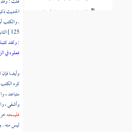
قلت : وقد 
الحديث ذكره
قوله تعالى يا بني إسرائيل قد أنجيناكم من
عدوكم وواعدناكم جانب الطور الأيمن
. والكتب أ
125 ]
التا
قوله تعالى وما أعجلك عن قومك يا موسى
:
ولقد كتبن
قوله تعالى ولقد قال لهم هارون من قبل يا
فعلوه في ال
قوم إنما فتنتم به
قوله تعالى قال يا ابن أم لا تأخذ بلحيتي ولا
وأيضا فإن
ا
برأسي
كره الكتب 
قوله تعالى كذلك نقص عليك من أنباء ما قد
متباعد ، وا
سبق
وأشفى ، وا
قوله تعالى ويسألونك عن الجبال فقل ينسفها
فليمحه
خر
ربي نسفا
ليس منه . 
قوله تعالى وعنت الوجوه للحي القيوم