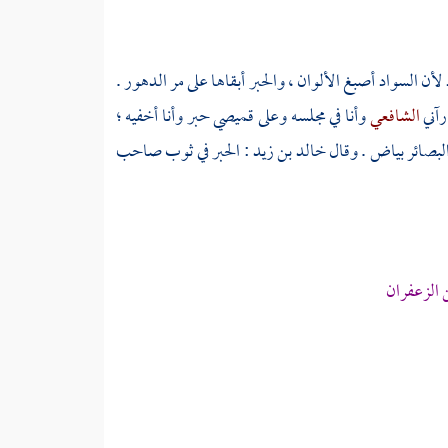
أن السواد أصبغ الألوان ، والحبر أبقاها على مر الدهور .
رآني
الشافعي
وأنا في مجلسه وعلى قميصي حبر وأنا أخفيه ؛
البصائر بياض . وقال
خالد بن زيد
: الحبر في ثوب صاحب
 الزعفران