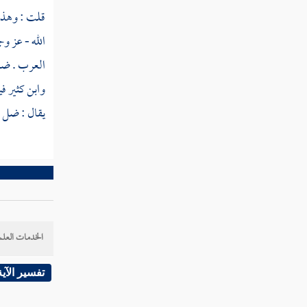
سورة القصص
قلت : وهذا 
سورة العنكبوت
الله - عز و
العرب . ضلني
سورة الروم
وابن كثير
في
سورة لقمان
يقال : ضل ع
سورة السجدة
سورة الأحزاب
سورة سبأ
سورة فاطر
الخدمات العلم
سورة يس
تفسير الآية
سورة الصافات