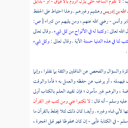
ب :
لا تقوم الساعة حتى ينزل
الروم
بالأعماق
- أو -
بدابق
الله بن إدريس
وهشيم
وغيرهم . وهذا احتياط على الحفظ
بر
وأنس
- رضي الله عنهم ، ومن يليهم من كبراء
[
ص:
الله تعالى :
وكتبنا له في الألواح من كل شيء
. وقال تعالى
تب لنا في هذه الدنيا حسنة
الآية . وقال تعالى :
وكل شيء
.
ة والسؤال والفحص عن الناقلين والثقة بما نقلوا ، وإنما
 فيهمله ، أو يرغب عن حفظه والعمل به ؛ فأما والوقت
رضة ، والوهم غير مأمون ؛ فإن تقييد العلم بالكتاب أولى
عليه وسلم - أنه قال :
لا تكتبوا عني ومن كتب غير القرآن
تها
لأبي شاه
وغيره . وأيضا كان ذلك لئلا يخلط بالقرآن ما
سلم - في الكتابة فأبى - إن كان محفوظا فهو قبل الهجرة ،