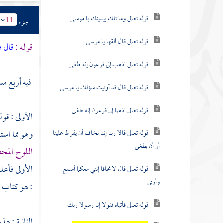
قوله تعالى وما تلك بيمينك يا موسى
جزء
11
قوله تعالى قال ألقها يا موسى
قوله :
قال ف
قوله تعالى اذهب إلى فرعون إنه طغى
فيه أربع مس
قوله تعالى قال قد أوتيت سؤلك يا موسى
قوله تعالى اذهبا إلى فرعون إنه طغى
الأولى : قول
وهو مما استأ
قوله تعالى قالا ربنا إننا نخاف أن يفرط علينا
أو أن يطغى
اللوح المح
الأولى فأعل
قوله تعالى قال لا تخافا إنني معكما أسمع
وأرى
: هو كتاب م
قوله تعالى فأتياه فقولا إنا رسولا ربك
الثانية : هذ