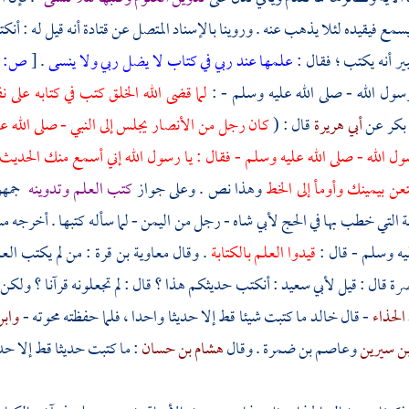
يسمع فيقيده لئلا يذهب عنه . وروينا بالإسناد المتصل عن
قتادة
أنه قيل له : أ
ير أنه يكتب ؛ فقال :
علمها عند ربي في كتاب لا يضل ربي ولا ينسى
.
[
ص:
24 ]
سول الله - صلى الله عليه وسلم - :
لما قضى الله الخلق كتب في كتابه عل
 بكر
عن
أبي هريرة
قال : (
كان رجل من
الأنصار
يجلس إلى النبي - صلى الله 
ل الله - صلى الله عليه وسلم - فقال : يا رسول الله إني أسمع منك الحديث 
عن بيمينك وأومأ إلى الخط
وهذا نص . وعلى جواز
كتب العلم وتدوينه
جمهور
 التي خطب بها في الحج
لأبي شاه
- رجل من
اليمن
- لما سأله كتبها . أخرجه
مس
يه وسلم - قال :
قيدوا العلم بالكتابة
. وقال
معاوية بن قرة
: من لم يكتب العل
صرة
قال : قيل
لأبي سعيد
: أنكتب حديثكم هذا ؟ قال : لم تجعلونه قرآنا ؟ ولكن
الحذاء
- قال
خالد
ما كتبت شيئا قط إلا حديثا واحدا ، فلما حفظته محوته -
واب
بن سيرين
وعاصم بن ضمرة
. وقال
هشام بن حسان
: ما كتبت حديثا قط إلا حد