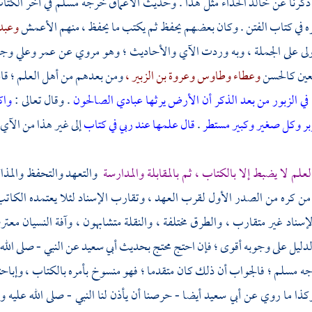
ذكرنا عن
خالد الحذاء
مثل هذا . وحديث
الأعماق
خرجه
مسلم
في آخر الكتا
 في كتاب الفتن . وكان بعضهم يحفظ ثم يكتب ما يحفظ ، منهم
الأعمش
وعبد 
ولى على الجملة ، وبه وردت الآي والأحاديث ؛ وهو مروي عن
عمر
وعلي
وجا
بعين
كالحسن
وعطاء
وطاوس
وعروة بن الزبير ،
ومن بعدهم من أهل العلم ؛ قال 
ا في الزبور من بعد الذكر أن الأرض يرثها عبادي الصالحون
. وقال تعالى :
واك
زبر وكل صغير وكبير مستطر
.
قال علمها عند ربي في كتاب
إلى غير هذا من الآي 
لعلم لا يضبط إلا بالكتاب ، ثم بالمقابلة والمدارسة
والتعهد والتحفظ والمذاكر
من كره من الصدر الأول لقرب العهد ، وتقارب الإسناد لئلا يعتمده الكاتب
لإسناد غير متقارب ، والطرق مختلفة ، والنقلة متشابهون ، وآفة النسيان معت
لدليل على وجوبه أقوى ؛ فإن احتج محتج بحديث
أبي سعيد
عن النبي - صلى الله 
جه
مسلم ؛
فالجواب أن ذلك كان متقدما ؛ فهو منسوخ بأمره بالكتاب ، وإباح
وكذا ما روي عن
أبي سعيد
أيضا - حرصنا أن يأذن لنا النبي - صلى الله عليه و