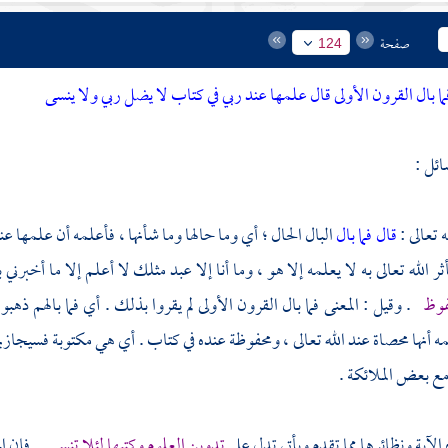
صفحة
124
ما بال القرون الأولى قال علمها عند ربي في كتاب لا يضل ربي ولا ينسى
ائل :
ه تعالى :
قال فما بال
البال الحال ؛ أي وما حالها وما شأنها ، فأعلمه أن علمها ع
ثر الله تعالى به لا يعلمه إلا هو ، وما أنا إلا عبد مثلك لا أعلم إلا ما أخبرن
فوظ
. وقيل : المعنى فما بال القرون الأولى لم يقروا بذلك . أي فما بالهم ذهب
مه أنها محصاة عند الله تعالى ، ومحفوظة عنده في كتاب . أي هي مكتوبة فسيجاز
ع بعض الملائكة .
ه الآية ونظائرها مما تقدم ويأتي تدل على
تدوين العلوم وكتبها لئلا تنسى
. فإن ال