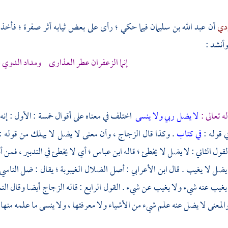
ردي
أن
عبد الله بن سليمان
فيما حكي ؛ رأى على بعض ثيابه أثر صفرة ؛ فأخذ م
وأنشد :
إنما الزعفران عطر العذارى ومداد الدوي 
ه تعالى :
لا يضل ربي ولا ينسى
اختلف في معناه على أقوال خمسة : الأول : إنه ا
ي قوله :
في كتاب
. وكذا قال
الزجاج ،
وأن معنى لا يضل لا يهلك من قوله :
لقول الثاني : لا يضل لا يخطئ ؛ قاله
ابن عباس ؛
أي لا يخطئ في التدبير ، فمن
 يضل لا يغيب . قال
ابن الأعرابي
: أصل الضلال الغيبوبة ؛ يقال : ضل الناسي
يغيب عنه شيء ولا يغيب عن شيء . القول الرابع : قاله
الزجاج
أيضا وقال
ال
والمعنى لا يضل عنه علم شيء من الأشياء ولا معرفتها ، ولا ينسى ما علمه منها 