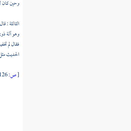
وحين كان لا
قوله تعالى وكذلك أنزلناه قرآنا عربيا
الثالثة : قال
قوله تعالى ولقد عهدنا إلى آدم من قبل فنسي
وهو آلة ذوي
ولم نجد له عزما
فقال لم تخف
قوله تعالى وإذ قلنا للملائكة اسجدوا لآدم
الحديث مثل 
فسجدوا إلا إبليس أبى
قوله تعالى فوسوس إليه الشيطان قال يا آدم
[
ص:
126 ]
هل أدلك على شجرة الخلد
قوله تعالى قال اهبطا منها جميعا بعضكم
لبعض عدو
قوله تعالى أفلم يهد لهم كم أهلكنا قبلهم من
القرون يمشون في مساكنهم