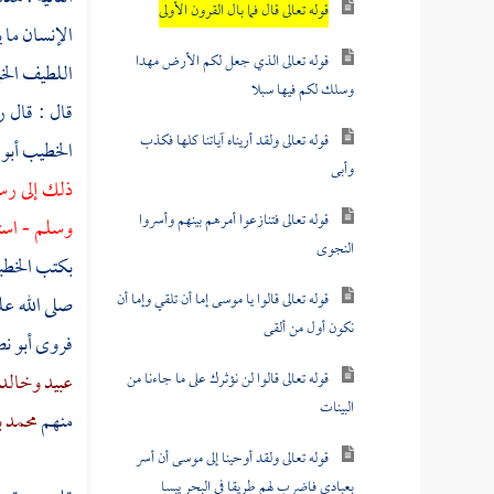
قوله تعالى قال فما بال القرون الأولى
الإنسان ما 
قوله تعالى الذي جعل لكم الأرض مهدا
اللطيف الخب
وسلك لكم فيها سبلا
قال : قال ر
قوله تعالى ولقد أريناه آياتنا كلها فكذب
الخطيب أبو
وأبى
ذلك إلى رسو
قوله تعالى فتنازعوا أمرهم بينهم وأسروا
وسلم - است
النجوى
بكتب الخطبة
قوله تعالى قالوا يا موسى إما أن تلقي وإما أن
صلى الله عل
نكون أول من ألقى
فروى
أبو ن
قوله تعالى قالوا لن نؤثرك على ما جاءنا من
عبيد
وخالد 
البينات
منهم
محمد 
قوله تعالى ولقد أوحينا إلى موسى أن أسر
بعبادي فاضرب لهم طريقا في البحر يبسا