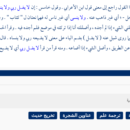
القول راجع إلى معنى قول
ابن الأعرابي
. وقول خامس : إن
لا يضل ربي ولا ي
جل - ؛ أي غير ذاهب عنه .
ولا ينسى
أي غير ناس له فهما نعتان ل " كتاب " . و
 الشيء إذا لم أجده ، وأضللته أنا إذا تركته في موضع فلم أجده فيه . وقرأ
الح
ما روى
شبل
عنه ( لا يضل ) بضم الياء على معنى لا يضيعه ربي ولا ينساه . قال
ن الطريق ، وأضل الشيء إذا أضاعه . ومنه قرأ من قرأ
لا يضل ربي
أي لا يضيع
ية
ترجمة علم
عناوين الشجرة
تخريج حديث