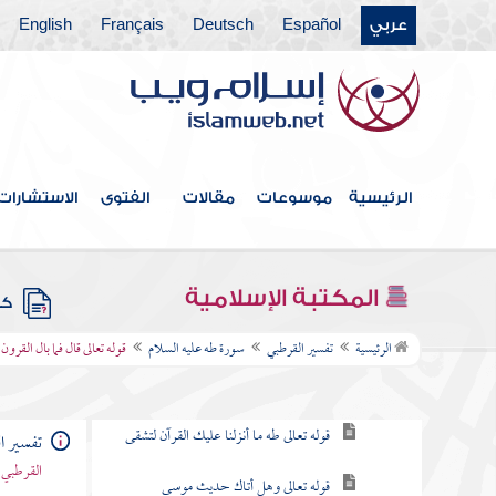
عربي
Español
Deutsch
Français
English
سورة إبراهيم
سورة الحجر
سورة النحل
سورة الإسراء
الرئيسية
موسوعات
مقالات
الفتوى
الاستشارات
سورة الكهف
سورة مريم
المكتبة الإسلامية
كتب
سورة طه عليه السلام
الرئيسية
تفسير القرطبي
سورة طه عليه السلام
قوله تعالى قال فما بال القرون 
نزولها
قوله تعالى طه ما أنزلنا عليك القرآن لتشقى
تفسير ا
القرطبي 
قوله تعالى وهل أتاك حديث موسى