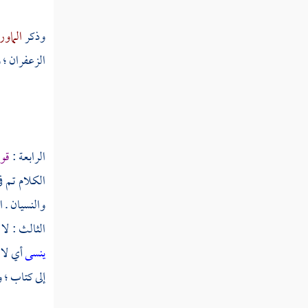
قوله تعالى ولا تمدن عينيك إلى ما متعنا به
أزواجا منهم
وذكر
الماو
قوله تعالى وقالوا لولا يأتينا بآية من ربه
الزعفران ؛ 
سورة الأنبياء
سورة الحج
سورة المؤمنون
الرابعة :
قول
الكلام تم ف
سورة النور
والنسيان . ا
سورة الفرقان
الثالث : لا
سورة الشعراء
ينسى
أي لا 
إلى كتاب ؛ 
سورة النمل