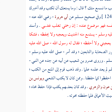
نكتب ما نسمع منك ؟ قال : وما يمنعك أن تكتب وقد أخبرك
1
وفي صحيح
مسلم
عن
أبي هريرة
- رضي الله عنه -
ى نفسه فهو موضوع عنده : إن رحمتي تغلب غضبي
. وأسند
عليه وسلم - يستمع منه الحديث ويعجبه ولا يحفظه ، فشكا
يعجبني ولا أحفظه ؛ فقال له رسول الله - صلى الله عليه
 الصحابة والتابعين ؛ وقد أمر - صلى الله عليه وسلم -
لم
. وروى
عمرو بن شعيب
عن أبيه عن جده عن النبي -
م لم يعد علمه علما . وقد ذهب قوم إلى المنع من الكتب ؛
 احفظوا كما حفظنا . وممن كان لا يكتب
الشعبي
ويونس بن
ن عون
والزهري
. وقد كان بعضهم يكتب فإذا حفظ محاه ؛
يث الأعماق فلما حفظته محوته .