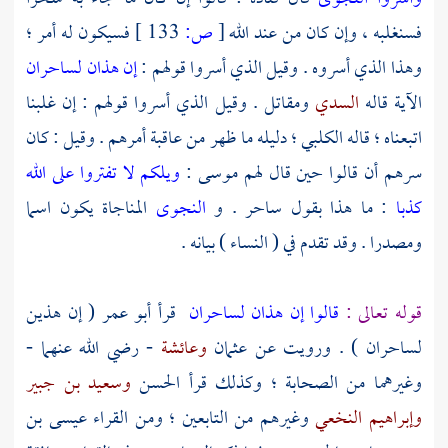
فسنغلبه ، وإن كان من عند الله
[
ص:
133 ]
فسيكون له أمر ؛
وهذا الذي أسروه . وقيل الذي أسروا قولهم :
إن هذان لساحران
الآية قاله
السدي
ومقاتل
. وقيل الذي أسروا قولهم : إن غلبنا
اتبعناه ؛ قاله
الكلبي ؛
دليله ما ظهر من عاقبة أمرهم . وقيل : كان
سرهم أن قالوا حين قال لهم
موسى
:
ويلكم لا تفتروا على الله
كذبا
: ما هذا بقول ساحر . و
النجوى
المناجاة يكون اسما
ومصدرا . وقد تقدم في ( النساء ) بيانه .
قوله تعالى :
قالوا إن هذان لساحران
قرأ
أبو عمر
( إن هذين
لساحران ) . ورويت عن
عثمان
وعائشة
- رضي الله عنهما -
وغيرهما من الصحابة ؛ وكذلك قرأ
الحسن
وسعيد بن جبير
وإبراهيم النخعي
وغيرهم من التابعين ؛ ومن القراء
عيسى بن