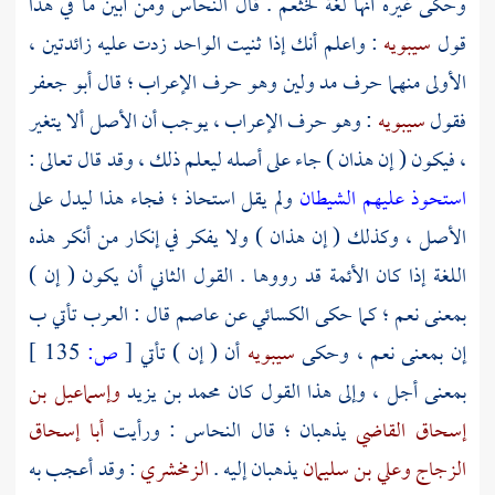
وحكى غيره أنها لغة
لخثعم
. قال
النحاس
ومن أبين ما في هذا
قول
سيبويه
: واعلم أنك إذا ثنيت الواحد زدت عليه زائدتين ،
الأولى منهما حرف مد ولين وهو حرف الإعراب ؛ قال
أبو جعفر
فقول
سيبويه
: وهو حرف الإعراب ، يوجب أن الأصل ألا يتغير
، فيكون ( إن هذان ) جاء على أصله ليعلم ذلك ، وقد قال تعالى :
استحوذ عليهم الشيطان
ولم يقل استحاذ ؛ فجاء هذا ليدل على
الأصل ، وكذلك ( إن هذان ) ولا يفكر في إنكار من أنكر هذه
اللغة إذا كان الأئمة قد رووها . القول الثاني أن يكون ( إن )
بمعنى نعم ؛ كما حكى
الكسائي
عن
عاصم
قال : العرب تأتي ب
إن بمعنى نعم ، وحكى
سيبويه
أن ( إن ) تأتي
[
ص:
135 ]
بمعنى أجل ، وإلى هذا القول كان
محمد بن يزيد
وإسماعيل بن
إسحاق القاضي
يذهبان ؛ قال
النحاس
: ورأيت
أبا إسحاق
الزجاج
وعلي بن سليمان
يذهبان إليه .
الزمخشري
: وقد أعجب به