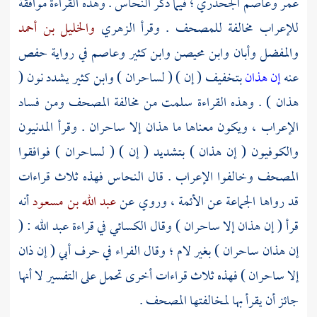
عمر
وعاصم الجحدري ؛
فيما ذكر
النحاس
. وهذه القراءة موافقة
للإعراب مخالفة للمصحف . وقرأ
الزهري
والخليل بن أحمد
والمفضل
وأبان
وابن محيصن
وابن كثير
وعاصم
في رواية
حفص
عنه
إن هذان
بتخفيف ( إن ) ( لساحران )
وابن كثير
يشدد نون (
هذان ) . وهذه القراءة سلمت من مخالفة المصحف ومن فساد
الإعراب ، ويكون معناها ما هذان إلا ساحران . وقرأ المدنيون
والكوفيون ( إن هذان ) بتشديد ( إن ) ( لساحران ) فوافقوا
المصحف وخالفوا الإعراب . قال
النحاس
فهذه ثلاث قراءات
قد رواها الجماعة عن الأئمة ، وروي عن
عبد الله بن مسعود
أنه
قرأ ( إن هذان إلا ساحران ) وقال
الكسائي
في قراءة
عبد الله
: (
إن هذان ساحران ) بغير لام ؛ وقال
الفراء
في حرف
أبي
( إن ذان
إلا ساحران ) فهذه ثلاث قراءات أخرى تحمل على التفسير لا أنها
جائز أن يقرأ بها لمخالفتها المصحف .