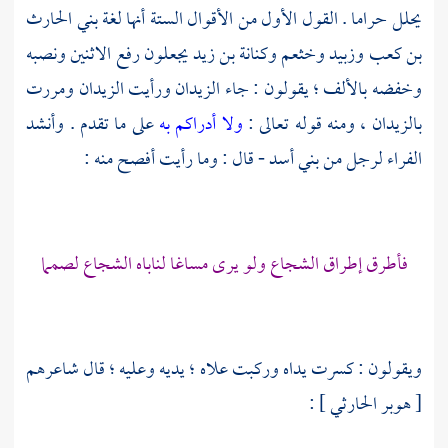
يحلل حراما . القول الأول من الأقوال الستة أنها لغة
بني الحارث
بن كعب
وزبيد
وخثعم
وكنانة بن زيد
يجعلون رفع الاثنين ونصبه
وخفضه بالألف ؛ يقولون : جاء الزيدان ورأيت الزيدان ومررت
بالزيدان ، ومنه قوله تعالى :
ولا أدراكم به
على ما تقدم . وأنشد
الفراء
لرجل من
بني أسد
- قال : وما رأيت أفصح منه :
فأطرق إطراق الشجاع ولو يرى مساغا لناباه الشجاع لصمما
ويقولون : كسرت يداه وركبت علاه ؛ يديه وعليه ؛ قال شاعرهم
[
هوبر الحارثي
] :