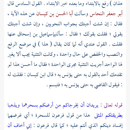
هذان ) رفع بالابتداء وما بعده خبر الابتداء . القول السادس قال
أبو جعفر النحاس
وسألت
أبا الحسن بن كيسان
عن هذه الآية ،
فقال : إن شئت أجبتك بجواب النحويين ، وإن شئت أجبتك
بقولي ؛ فقلت بقولك ؛ فقال : سألني
إسماعيل بن إسحاق
عنها
فقلت . القول عندي أنه لما كان يقال ( هذا ) في موضع الرفع
والنصب والخفض على حال واحدة ، وكانت التثنية يجب ألا يغير
لها الواحد أجريت التثنية مجرى الواحدة ؛ فقال ما أحسن هذا لو
تقدمك أحد بالقول به حتى يؤنس به ؛ قال
ابن كيسان
: فقلت له
: فيقول القاضي به حتى يؤنس به ؛ فتبسم .
قوله تعالى :
يريدان أن يخرجاكم من أرضكم بسحرهما ويذهبا
بطريقتكم المثلى
هذا من قول
فرعون
للسحرة ؛ أي غرضهما
إفساد دينكم الذي أنتم عليه ؛ كما قال
فرعون
:
إني أخاف أن