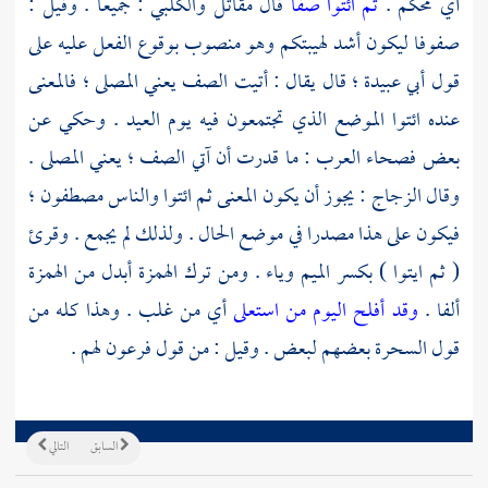
أي محكم .
ثم ائتوا صفا
قال
مقاتل
والكلبي
: جميعا . وقيل :
صفوفا ليكون أشد لهيبتكم وهو منصوب بوقوع الفعل عليه على
قول
أبي عبيدة ؛
قال يقال : أتيت الصف يعني المصلى ؛ فالمعنى
عنده ائتوا الموضع الذي تجتمعون فيه يوم العيد . وحكي عن
بعض فصحاء العرب : ما قدرت أن آتي الصف ؛ يعني المصلى .
وقال
الزجاج
: يجوز أن يكون المعنى ثم ائتوا والناس مصطفون ؛
فيكون على هذا مصدرا في موضع الحال . ولذلك لم يجمع . وقرئ
( ثم ايتوا ) بكسر الميم وياء . ومن ترك الهمزة أبدل من الهمزة
ألفا .
وقد أفلح اليوم من استعلى
أي من غلب . وهذا كله من
قول السحرة بعضهم لبعض . وقيل : من قول
فرعون
لهم .
السابق
التالي