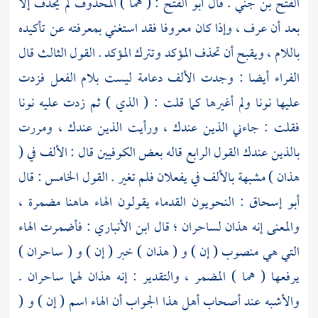
الفتح بن جني
. قال
أبو الفتح
: ( هما ) المحذوف لم يحذف إلا
بعد أن عرف ، وإذا كان معروفا فقد استغني بمعرفته عن تأكيده
باللام ، ويقبح أن تحذف المؤكد وتترك المؤكد . القول الثالث قال
الفراء
أيضا : وجدت الألف دعامة ليست بلام الفعل فزدت
عليها نونا ولم أغيرها كما قلت : ( الذي ) ثم زدت عليه نونا
فقلت : جاءني الذين عندك ، ورأيت الذين عندك ، ومررت
بالذين عندك القول الرابع قاله بعض
الكوفيين
قال : الألف في (
هذان ) مشبهة بالألف في يفعلان فلم تغير . القول الخامس : قال
أبو إسحاق
: النحويون القدماء يقولون الهاء هاهنا مضمرة ،
والمعنى إنه هذان لساحران ؛ قال
ابن الأنباري
: فأضمرت الهاء
التي هي منصوب ( إن ) و ( هذان ) خبر ( إن ) و ( ساحران )
يرفعها ( هما ) المضمر ، والتقدير : إنه هذان لهما ساحران .
والأشبه عند أصحاب أهل هذا الجواب أن الهاء اسم ( إن ) و (