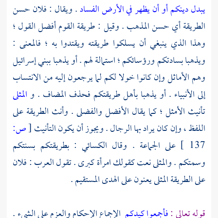
يبدل دينكم أو أن يظهر في الأرض الفساد
. ويقال : فلان حسن
الطريقة أي حسن المذهب . وقيل : طريقة القوم أفضل القول ؛
وهذا الذي ينبغي أن يسلكوا طريقته ويقتدوا به ؛ فالمعنى :
ويذهبا بسادتكم ورؤسائكم ؛ استمالة لهم . أو يذهبا
ببني إسرائيل
وهم الأماثل وإن كانوا خولا لكم لما يرجعون إليه من الانتساب
إلى الأنبياء . أو يذهبا بأهل طريقتكم فحذف المضاف . و
المثلى
تأنيث الأمثل ؛ كما يقال الأفضل والفضلى . وأنث الطريقة على
اللفظ ، وإن كان يراد بها الرجال . ويجوز أن يكون التأنيث
[
ص:
137 ]
على الجماعة . وقال
الكسائي
: بطريقتكم بسنتكم
وسمتكم . والمثلى نعت كقولك امرأة كبرى . تقول العرب : فلان
على الطريقة المثلى يعنون على الهدى المستقيم .
قوله تعالى :
فأجمعوا كيدكم
الإجماع الإحكام والعزم على الشيء .