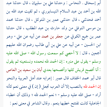
أبو إسحاق
.
النحاس
: وحدثنا
علي بن سليمان ،
قال حدثنا
عبد
الله بن أحمد بن عبد السلام النيسابوري ،
ثم لقيت
عبد الله بن
أحمد
فحدثني ، قال حدثني
عمير بن المتوكل ،
قال حدثنا
محمد
بن موسى النوفلي من ولد حارث بن عبد المطلب ،
قال حدثنا
عمر بن جميع الكوفي
عن
جعفر بن محمد
عن أبيه عن
علي - وهو
ابن الحسين
- عن أبيه عن
علي بن أبي طالب
رضوان الله عليهم
أجمعين ، قال :
لا أحصي كم سمعت رسول الله - صلى الله عليه
وسلم - يقول على منبره : إن الحمد لله نحمده ونستعينه ثم يقول
: أنا أفصح
قريش
كلها وأفصحها بعدي
أبان بن سعيد بن العاص
قال
أبو محمد الخفاف
قال
عمير
: إعرابه عند أهل العربية والنحو
إن الحمد لله
بالنصب إلا أن العرب تجعل ( إن ) في معنى نعم كأنه
أراد - صلى الله عليه وسلم - ؛ نعم الحمد لله ؛ وذلك أن خطباء
الجاهلية كانت تفتتح خطبها بنعم . وقال الشاعر في معنى نعم :