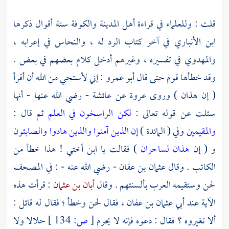
قلت : وللعلماء في قراءة أهل
المدينة
والكوفة
ستة أقوال ذكرها
ابن الأنباري
في آخر كتاب الرد له ،
والنحاس
في إعرابه ،
والمهدوي
في تفسيره ، وغيرهم أدخل كلام بعضهم في بعض .
وقد خطأها قوم حتى قال
أبو عمرو
: إني لأستحي من الله أن أقرأ
( إن هذان ) وروى
عروة
عن
عائشة
- رضي الله عنها - أنها
سئلت عن قوله تعالى :
لكن الراسخون في العلم
ثم قال :
والمقيمين
وفي ( المائدة )
إن الذين آمنوا والذين هادوا والصابئون
و (
إن هذان لساحران
) فقالت يا ابن أختي ! هذا خطأ من
الكاتب . وقال
عثمان بن عفان
- رضي الله عنه - : في المصحف
لحن وستقيمه العرب بألسنتهم . وقال
أبان بن عثمان
: قرأت هذه
الآية عند أبي
عثمان بن عفان ،
فقال لحن وخطأ ؛ فقال له قائل :
ألا تغيروه ؟ فقال : دعوه فإنه لا يحرم
[
ص:
134 ]
حلالا ولا