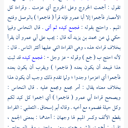
تقول : أجمعت الخروج وعلى الخروج أي عزمت . وقراءة كل
الأمصار فأجمعوا إلا
أبا عمرو
فإنه قرأ ( فاجمعوا ) بالوصل وفتح
الميم . واحتج بقوله :
فجمع كيده ثم أتى
. قال
النحاس
وفيما
حكي لي عن
محمد بن يزيد
أنه قال : يجب على
أبي عمرو
أن يقرأ
بخلاف قراءته هذه ، وهي القراءة التي عليها أكثر الناس . قال :
لأنه احتج ب ( جمع ) وقوله - عز وجل - :
فجمع كيده
قد ثبت
هذا فيبعد أن يكون بعده ( فاجمعوا ) ويقرب أن يكون بعده
فأجمعوا أي اعزموا وجدوا ؛ ولما تقدم ذلك وجب أن يكون هذا
بخلاف معناه يقال : أمر مجمع ومجمع عليه . قال
النحاس
:
ويصحح قراءة
أبي عمرو
( فاجمعوا ) أي اجمعوا كل كيد لكم
وكل حيلة فضموه مع أخيه . وقاله
أبو إسحاق
.
الثعلبي
: القراءة
بقطع الألف وكسر الميم لها وجهان : أحدهما : بمعنى الجمع ،
تقول : أجمعت الشيء جمعته بمعنى واحد ، وفي الصحاح :