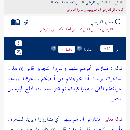
الرئيسية
تفسير القرطبي
سورة طه عليه السلام
تراجم الأعلام
قوله تعالى فتنازعوا أمرهم بينهم وأسروا النجوى
تفسير القرطبي
القرطبي - شمس الدين محمد بن أحمد الأنصاري القرطبي
جزء
صفحة
11
133
قوله :
فتنازعوا أمرهم بينهم وأسروا النجوى قالوا إن هذان
لساحران يريدان أن يخرجاكم من أرضكم بسحرهما ويذهبا
بطريقتكم المثلى فأجمعوا كيدكم ثم ائتوا صفا وقد أفلح اليوم من
استعلى
قوله تعالى :
فتنازعوا أمرهم بينهم
أي تشاوروا ؛ يريد السحرة .
وأسروا النجوى
قال
قتادة
: قالوا إن كان ما جاء به سحرا