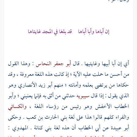
إن أباها وأبا أباها قد بلغا في المجد غايتاها
أي إن أبا أبيها وغايتيها . قال
أبو جعفر النحاس
: وهذا القول
من أحسن ما حملت عليه الآية ؛ إذ كانت هذه اللغة معروفة ، وقد
حكاها من يرتضى بعلمه وأمانته ؛ منهم
أبو زيد الأنصاري
وهو
الذي يقول : إذا قال
سيبويه
حدثني من أثق به فإنما يعنيني ؛
وأبو
الخطاب الأخفش
وهو رئيس من رؤساء اللغة ،
والكسائي
والفراء
كلهم قالوا هذا على لغة
بني الحارث بن كعب
. وحكى
أبو عبيدة
عن
أبي الخطاب
أن هذه لغة
بني كنانة
.
المهدوي
: