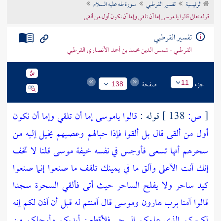
الرئيسية
تفسير القرطبي
سورة طه عليه السلام
تراجم الأعلام
قوله تعالى قالوا يا موسى إما أن تلقي وإما أن نكون أول من ألقى
تفسير القرطبي
القرطبي - شمس الدين محمد بن أحمد الأنصاري القرطبي
جزء
صفحة
11
138
[
ص:
138 ]
قوله :
قالوا ياموسى إما أن تلقي وإما أن نكون
أول من ألقى قال بل ألقوا فإذا حبالهم وعصيهم يخيل إليه من
سحرهم أنها تسعى فأوجس في نفسه خيفة موسى قلنا لا تخف
إنك أنت الأعلى وألق ما في يمينك تلقف ما صنعوا إنما صنعوا
كيد ساحر ولا يفلح الساحر حيث أتى فألقي السحرة سجدا
قالوا آمنا برب هارون وموسى قال آمنتم له قبل أن آذن لكم إنه
لكبيركم الذي علمكم السحر فلأقطعن أيديكم وأرجلكم من