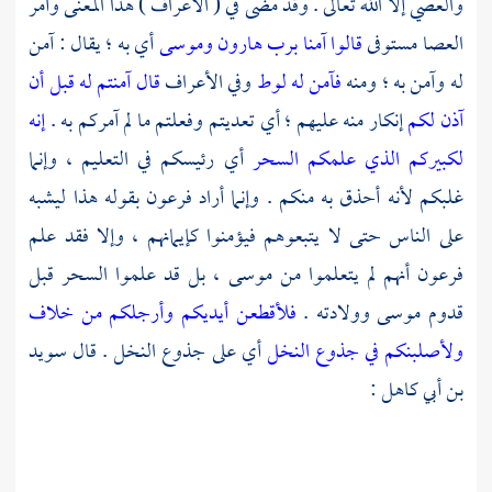
والعصي إلا الله تعالى . وقد مضى في ( الأعراف ) هذا المعنى وأمر
العصا مستوفى
قالوا آمنا برب هارون وموسى
أي به ؛ يقال : آمن
له وآمن به ؛ ومنه
فآمن له لوط
وفي الأعراف
قال آمنتم له قبل أن
آذن لكم
إنكار منه عليهم ؛ أي تعديتم وفعلتم ما لم آمركم به .
إنه
لكبيركم الذي علمكم السحر
أي رئيسكم في التعليم ، وإنما
غلبكم لأنه أحذق به منكم . وإنما أراد
فرعون
بقوله هذا ليشبه
على الناس حتى لا يتبعوهم فيؤمنوا كإيمانهم ، وإلا فقد علم
فرعون
أنهم لم يتعلموا من
موسى ،
بل قد علموا السحر قبل
قدوم
موسى
وولادته .
فلأقطعن أيديكم وأرجلكم من خلاف
ولأصلبنكم في جذوع النخل
أي على جذوع النخل . قال
سويد
بن أبي كاهل
: