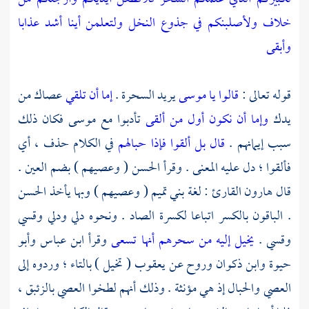
خلاف ولأصلبنكم في جذوع النخل ولتعلمن أينا أشد عذابا
وأبقى
قوله تعالى :
قالوا يا موسى
يريد السحرة .
إما أن تلقي
عصاك من
يدك
وإما أن نكون أول من ألقى
تأدبوا مع
موسى
فكان ذلك
سبب إيمانهم .
قال بل ألقوا فإذا حبالهم
في الكلام حذف ، أي
فألقوا ؛ دل عليه المعنى . وقرأ
الحسن
( وعصيهم ) بضم العين .
قال
هارون القارئ
: لغة
بني تميم
( وعصيهم ) وبها يأخذ
الحسن
. الباقون بالكسر اتباعا لكسرة الصاد . ونحوه دلي ودلي وقسي
وقسي .
يخيل إليه من سحرهم أنها تسعى
وقرأ
ابن عباس
وأبو
حيوة
وابن ذكوان
وروح
عن
يعقوب
( تخيل ) بالتاء ؛ وردوه إلى
العصي والحبال إذ هي مؤنثة . وذلك أنهم لطخوا العصي بالزئبق ،