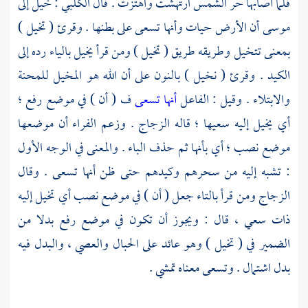
فلما أصابها حر الشمس ارتهشت واهتزت . قال
الكلبي
: خيل إلى
موسى
أن الأرض حيات وأنها تسعى على بطنها . وقرئ ( تخيل )
بمعنى تتخيل وطريقه طريق ( تخيل ) ومن قرأ يخيل بالياء رده إلى
الكيد . وقرئ ( نخيل ) بالنون على أن الله هو المخيل للمحنة
والابتلاء . وقيل : الفاعل
أنها تسعى
ف ( أن ) في موضع رفع ؛
أي يخيل إليه سعيها ؛ قاله
الزجاج
. وزعم
الفراء
أن موضعها
موضع نصب ؛ أي بأنها ثم حذف الباء . والمعنى في الوجه الأول
: تشبه إليه من سحرهم وكيدهم حتى ظن أنها تسعى . وقال
الزجاج
ومن قرأ بالتاء جعل ( أن ) في موضع نصب أي تخيل إليه
ذات سعي ، قال : ويجوز أن تكون في موضع رفع بدلا من
الضمير في ( تخيل ) وهو عائد على الحبال والعصي ، والبدل فيه
بدل اشتمال . وتسعى معناه تمشي .