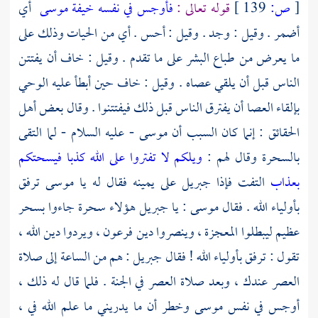
[
ص:
139 ]
قوله تعالى :
فأوجس في نفسه خيفة موسى
أي
أضمر . وقيل : وجد . وقيل : أحس . أي من الحيات وذلك على
ما يعرض من طباع البشر على ما تقدم . وقيل : خاف أن يفتتن
الناس قبل أن يلقي عصاه . وقيل : خاف حين أبطأ عليه الوحي
بإلقاء العصا أن يفترق الناس قبل ذلك فيفتتنوا . وقال بعض أهل
الحقائق : إنما كان السبب أن
موسى
- عليه السلام - لما التقى
بالسحرة وقال لهم :
ويلكم لا تفتروا على الله كذبا فيسحتكم
بعذاب
التفت فإذا
جبريل
على يمينه فقال له يا
موسى
ترفق
بأولياء الله . فقال
موسى
: يا
جبريل
هؤلاء سحرة جاءوا بسحر
عظيم ليبطلوا المعجزة ، وينصروا دين
فرعون ،
ويردوا دين الله ،
تقول : ترفق بأولياء الله ! فقال
جبريل
: هم من الساعة إلى صلاة
العصر عندك ، وبعد صلاة العصر في الجنة . فلما قال له ذلك ،
أوجس في نفس
موسى
وخطر أن ما يدريني ما علم الله في ،