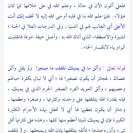
فلعلي أكون الآن في حالة ، وعلم الله في على خلافها كما كان
هؤلاء . فلما علم الله ما في قلبه أوحى الله إليه
لا تخف إنك أنت
الأعلى
أي الغالب لهم في الدنيا ، وفي الدرجات العلا في الجنة ؛
للنبوة والاصطفاء الذي آتاك الله به . وأصل خيفة خوفة فانقلبت
الواو ياء لانكسار الخاء .
قوله تعالى :
وألق ما في يمينك تلقف ما صنعوا
ولم يقل وألق
عصاك ، فجائز أن يكون تصغيرا لها ؛ أي لا تبال بكثرة حبالهم
وعصيهم ، وألق العويد الفرد الصغير الجرم الذي في يمينك ،
فإنه بقدرة الله يتلقفها على وحدته وكثرتها ، وصغره وعظمها .
وجائز أن يكون تعظيما لها أي لا تحفل بهذه الأجرام الكثيرة
الكبيرة فإن في يمينك شيئا أعظم منها كلها ، وهذه على كثرتها أقل
شيء وأنزره عندها ؛ فألقه يتلقفها بإذن الله ويمحقها . و ( تلقف