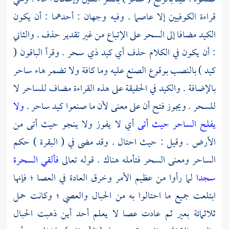
قراءة الكوفيين إلا عاصما . وفيه وجهان : أحدهما : أن يكون
الكيد مضافا إلى السحر على الإتباع من غير تقدير حذف . والثاني
: أن يكون في الكلام حذف أي كيد ذي سحر . وقرأ الباقون (
كيد ) بالنصب بوقوع الصنع عليه وما كافة ولا تضمر هاء ساحر
بالإضافة . والكيد في الحقيقة على هذه القراءة مضاف للساحر لا
للسحر . ويجوز فتح أن على معنى لأن ما صنعوا كيد ساحر .
ولا
يفلح الساحر حيث أتى
أي لا يفوز ولا ينجو حيث أتى من
الأرض . وقيل : حيث احتال . وقد مضى في ( البقرة ) حكم
الساحر ومعنى السحر فتأمله هناك . قوله تعالى
فألقي السحرة
سجدا
لما رأوا من عظيم الأمر وخرق العادة في العصا ؛ فإنها
ابتلعت جميع ما احتالوا به من الحبال والعصي ؛ وكانت حمل
ثلاثمائة بعير ثم عادت عصا لا يعلم أحد أين ذهبت الحبال