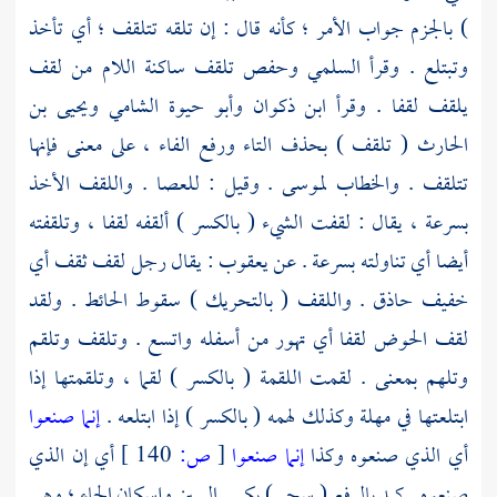
) بالجزم جواب الأمر ؛ كأنه قال : إن تلقه تتلقف ؛ أي تأخذ
وتبتلع . وقرأ
السلمي
وحفص
تلقف ساكنة اللام من لقف
يلقف لقفا . وقرأ
ابن ذكوان
وأبو حيوة الشامي
ويحيى بن
الحارث
( تلقف ) بحذف التاء ورفع الفاء ، على معنى فإنها
تتلقف . والخطاب
لموسى
. وقيل : للعصا . واللقف الأخذ
بسرعة ، يقال : لقفت الشيء ( بالكسر ) ألقفه لقفا ، وتلقفته
أيضا أي تناولته بسرعة . عن
يعقوب
: يقال رجل لقف ثقف أي
خفيف حاذق . واللقف ( بالتحريك ) سقوط الحائط . ولقد
لقف الحوض لقفا أي تهور من أسفله واتسع . وتلقف وتلقم
وتلهم بمعنى . لقمت اللقمة ( بالكسر ) لقما ، وتلقمتها إذا
ابتلعتها في مهلة وكذلك لهمه ( بالكسر ) إذا ابتلعه .
إنما صنعوا
أي الذي صنعوه وكذا
إنما صنعوا
[
ص:
140 ]
أي إن الذي
صنعوه . كيد بالرفع ( سحر ) بكسر السين وإسكان الحاء ؛ وهي