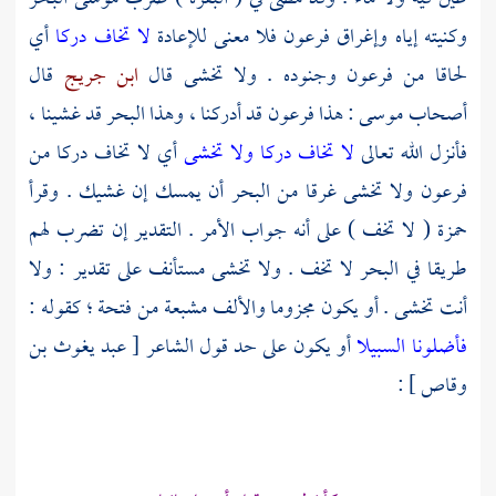
وكنيته إياه وإغراق
فرعون
فلا معنى للإعادة
لا تخاف دركا
أي
لحاقا من
فرعون
وجنوده . ولا تخشى قال
ابن جريج
قال
أصحاب
موسى
: هذا
فرعون
قد أدركنا ، وهذا البحر قد غشينا ،
فأنزل الله تعالى
لا تخاف دركا ولا تخشى
أي لا تخاف دركا من
فرعون
ولا تخشى غرقا من البحر أن يمسك إن غشيك . وقرأ
حمزة
( لا تخف ) على أنه جواب الأمر . التقدير إن تضرب لهم
طريقا في البحر لا تخف . ولا تخشى مستأنف على تقدير : ولا
أنت تخشى . أو يكون مجزوما والألف مشبعة من فتحة ؛ كقوله :
فأضلونا السبيلا
أو يكون على حد قول الشاعر [
عبد يغوث بن
وقاص
] :