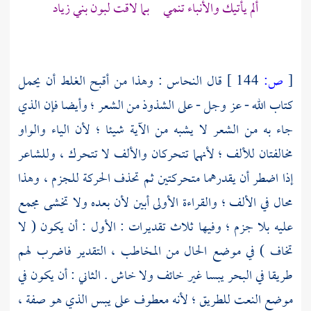
ألم يأتيك والأنباء تنمي بما لاقت لبون
بني زياد
[
ص:
144 ]
قال
النحاس
: وهذا من أقبح الغلط أن يحمل
كتاب الله - عز وجل - على الشذوذ من الشعر ؛ وأيضا فإن الذي
جاء به من الشعر لا يشبه من الآية شيئا ؛ لأن الياء والواو
مخالفتان للألف ؛ لأنهما تتحركان والألف لا تتحرك ، وللشاعر
إذا اضطر أن يقدرهما متحركتين ثم تحذف الحركة للجزم ، وهذا
محال في الألف ؛ والقراءة الأولى أبين لأن بعده ولا تخشى مجمع
عليه بلا جزم ؛ وفيها ثلاث تقديرات : الأول : أن يكون ( لا
تخاف ) في موضع الحال من المخاطب ، التقدير فاضرب لهم
طريقا في البحر يبسا غير خائف ولا خاش . الثاني : أن يكون في
موضع النعت للطريق ؛ لأنه معطوف على يبس الذي هو صفة ،