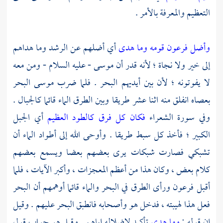
التعظيم والمعرفة بالأمر .
وأضل فرعون قومه وما هدى
أي أضلهم عن الرشد وما هداهم
إلى خير ولا نجاة ؛ لأنه قدر أن
موسى
- عليه السلام - ومن معه
لا يفوتونه ؛ لأن بين أيديهم البحر . فلما ضرب
موسى
البحر
بعصاه انفلق منه اثنا عشر طريقا وبين الطرق الماء قائما كالجبال .
وفي سورة الشعراء
فكان كل فرق كالطود العظيم
أي الجبل
الكبير ؛ فأخذ كل سبط طريقا . وأوحى الله إلى أطواد الماء أن
تشبكي فصارت شبكات يرى بعضهم بعضا ويسمع بعضهم
كلام بعض ، وكان هذا من أعظم المعجزات ، وأكبر الآيات ، فلما
أقبل
فرعون
ورأى الطرق في البحر والماء قائما أوهمهم أن البحر
فعل هذا لهيبته ، فدخل هو وأصحابه فانطبق البحر عليهم . وقيل
إن قوله :
وما هدى
تأكيد لإضلاله إياهم . وقيل هو جواب قول