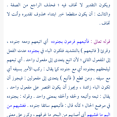
ويكون التقدير لا تخاف فيه ؛ فحذف الراجع من الصفة .
والثالث : أن يكون منقطعا خبر ابتداء محذوف تقديره وأنت لا
تخاف .
قوله تعالى :
فأتبعهم فرعون بجنوده
أي اتبعهم ومعه جنوده ،
وقرئ ( فاتبعهم ) بالتشديد فتكون الباء في
بجنوده
عدت الفعل
إلى المفعول الثاني ؛ لأن اتبع يتعدى إلى مفعول واحد . أي تبعهم
ليلحقهم بجنوده أي مع جنوده كما يقال : ركب الأمير بسيفه أي
مع سيفه . ومن قطع ( فأتبع ) يتعدى إلى مفعولين : فيجوز أن
تكون الباء زائدة ، ويجوز أن يكون اقتصر على مفعول واحد .
يقال : تبعه وأتبعه ولحقه وألحقه بمعنى واحد . وقوله : بجنوده
في موضع الحال ؛ كأنه قال : فأتبعهم سائقا جنوده .
فغشيهم من
اليم ما غشيهم
أي أصابهم من البحر ما غرقهم ، وكرر على معنى