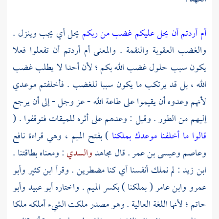
أم أردتم أن يحل عليكم غضب من ربكم
يحل أي يجب وينزل .
والغضب العقوبة والنقمة . والمعنى أم أردتم أن تفعلوا فعلا
يكون سبب حلول غضب الله بكم ؛ لأن أحدا لا يطلب غضب
الله ، بل قد يرتكب ما يكون سببا للغضب . فأخلفتم موعدي
لأنهم وعدوه أن يقيموا على طاعة الله - عز وجل - إلى أن يرجع
إليهم من
الطور
. وقيل : وعدهم على أثره للميقات فتوقفوا . (
قالوا ما أخلفنا موعدك بملكنا
) بفتح الميم ، وهي قراءة
نافع
وعاصم
وعيسى بن عمر
. قال
مجاهد
والسدي
: ومعناه بطاقتنا .
ابن زيد
: لم نملك أنفسنا أي كنا مضطرين . وقرأ
ابن كثير
وأبو
عمرو
وابن عامر
( بملكنا ) بكسر الميم . واختاره
أبو عبيد
وأبو
حاتم ؛
لأنها اللغة العالية . وهو مصدر ملكت الشيء أملكه ملكا