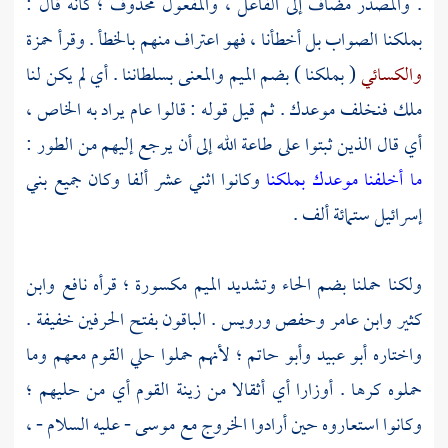
. والمصدر مضاف إلى الفاعل ، والمفعول محذوف ؛ كأنه قال :
بملكنا الصواب بل أخطأنا ، فهو اعتراف منهم بالخطأ . وقرأ
حمزة
والكسائي
( بملكنا ) بضم الميم والمعنى بسلطاننا . أي لم يكن لنا
ملك فنخلف موعدك . ثم قيل قوله : قالوا عام يراد به الخاص ،
أي قال الذين ثبتوا على طاعة الله إلى أن يرجع إليهم من
الطور
:
ما أخلفنا موعدك بملكنا
وكانوا اثني عشر ألفا وكان جميع
بني
إسرائيل
ستمائة ألف .
ولكنا حملنا بضم الحاء وتشديد الميم مكسورة ؛ قرأه
نافع
وابن
كثير
وابن عامر
وحفص
ورويس
. الباقون بفتح الحرفين خفيفة .
واختاره
أبو عبيد
وأبو حاتم ؛
لأنهم حملوا حلي القوم معهم وما
حملوه كرها . أوزارا أي أثقالا من زينة القوم أي من حليهم ؛
وكانوا استعاروه حين أرادوا الخروج مع
موسى
- عليه السلام - ،