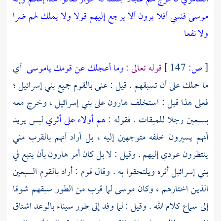
موسى فنسي أفلا يرون ألا يرجع إليهم قولا ولا يملك لهم ضرا
ولا نفعا
[
ص:
147 ]
قوله تعالى :
وما أعجلك عن قومك ياموسى
أي
ما حملك على أن تسبقهم . قيل : عنى بالقوم جميع
بني إسرائيل ؛
فعلى هذا قيل : استخلف
هارون
على
بني إسرائيل ،
وخرج معه
بسبعين رجلا للميقات . فقوله :
هم أولاء على أثري
ليس يريد
أنهم يسيرون خلفه متوجهين إليه ، بل أراد أنهم بالقرب مني
ينتظرون عودي إليهم . وقيل : لا بل كان أمر
هارون
بأن يتبع في
بني إسرائيل
أثره ويلتحقوا به . وقال قوم : أراد بالقوم السبعين
الذين اختارهم ، وكان
موسى
لما قرب من
الطور
سبقهم شوقا
إلى سماع كلام الله . وقيل : لما وفد إلى
طور سيناء
بالوعد اشتاق