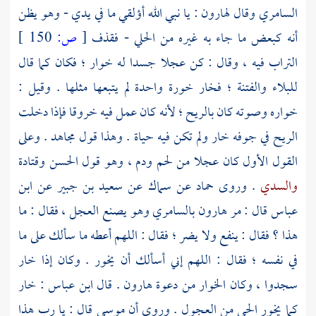
السامري
وقال
لهارون
: يا نبي الله أؤلقي ما في يدي - وهو يظن
أنه كبعض ما جاء به غيره من الحلي - فقذف
[
ص:
150 ]
التراب فيه ، وقال : كن عجلا جسدا له خوار ؛ فكان كما قال
للبلاء والفتنة ؛ فخار خورة واحدة لم يتبعها مثلها . وقيل :
خواره وصوته كان بالريح ؛ لأنه كان عمل فيه خروقا فإذا دخلت
الريح في جوفه خار ولم تكن فيه حياة . وهذا قول
مجاهد
. وعلى
القول الأول كان عجلا من لحم ودم ، وهو قول
الحسن
وقتادة
والسدي
. وروى
حماد
عن
سماك
عن
سعيد بن جبير
عن
ابن
عباس
قال : مر
هارون
بالسامري
وهو يصنع العجل ، فقال : ما
هذا ؟ فقال : ينفع ولا يضر ؛ فقال : اللهم أعطه ما سألك على ما
في نفسه ؛ فقال : اللهم إني أسألك أن يخور . وكان إذا خار
سجدوا ، وكان الخوار من دعوة
هارون
. قال
ابن عباس
: خار
كما يخور الحي من العجول . وروى أن
موسى
قال : يا رب هذا