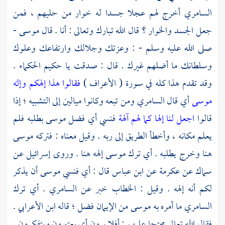
السامري
أخرج لهم عجلا جسدا له خوار من حليهم ، فمن
جعل الجسد والخوار ؟ قال الله تبارك وتعالى : أنا . قال
موسى
-
صلى الله عليه وسلم - : وعزتك وجلالك وارتفاعك وعلوك
وسلطانك ما أضلهم غيرك . قال : صدقت يا حكيم الحكماء .
وقد تقدم هذا كله في سورة ( الأعراف )
فقالوا هذا إلهكم وإله
موسى
أي قال
السامري
ومن تبعه وكانوا ميالين إلى التشبيه ؛ إذا
قالوا
اجعل لنا إلها كما لهم آلهة
فنسي أي فضل
موسى
بطلبه فلم
يعلم مكانه ، وأخطأ الطريق إلى ربه . وقيل معناه : فتركه
موسى
هنا وخرج يطلبه . أي ترك
موسى
إلهه هنا . وروى
إسرائيل
عن
سماك
عن
عكرمة
عن
ابن عباس
قال : أي فنسي
موسى
أن يذكر
لكم أنه إلهه . وقيل : الخطاب خبر عن
السامري
. أي ترك
السامري
ما أمره به
موسى
من الإيمان فضل ؛ قاله
ابن الأعرابي
.
فقال الله تعالى محتجا عليهم : أفلا يرون أي يعتبرون ويتفكرون .