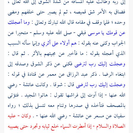
إلى ربه وطالت عليه المسافة من شدة الشوق إلى الله تعالى ،
فضاق به الأمر شق قميصه ، ثم لم يصبر حتى خلفهم ومضى
وحده ؛ فلما وقف في مقامه قال الله تبارك وتعالى :
وما أعجلك
عن قومك يا موسى
فبقي - صلى الله عليه وسلم - متحيرا عن
الجواب وكنى عنه بقوله :
هم أولاء على أثري
وإنما سأله السبب
الذي أعجله بقوله : ما فأخبر عن مجيئهم بالأثر . ثم قال :
وعجلت إليك رب لترضى
فكنى عن ذكر الشوق وصدقه إلى
ابتغاء الرضا . ذكر
عبد الرزاق
عن
معمر
عن
قتادة
في قوله :
وعجلت إليك رب لترضى
قال : شوقا . وكانت
عائشة
- رضي
الله عنها - إذا آوت إلى فراشها تقول : هاتوا المجيد . فتؤتى
بالمصحف فتأخذه في صدرها وتنام معه تتسلى بذلك ؛ رواه
سفيان
عن
مسعر
عن
عائشة
- رضي الله عنها - .
وكان - عليه
الصلاة والسلام - إذا أمطرت السماء خلع ثيابه وتجرد حتى يصيبه