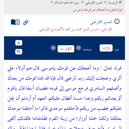
الرئيسية
تفسير القرطبي
سورة طه عليه السلام
تراجم الأعلام
قوله تعالى وما أعجلك عن قومك يا موسى
تفسير القرطبي
القرطبي - شمس الدين محمد بن أحمد الأنصاري القرطبي
جزء
صفحة
11
147
قوله تعالى :
وما أعجلك عن قومك ياموسى قال هم أولاء على
أثري وعجلت إليك رب لترضى قال فإنا قد فتنا قومك من بعدك
وأضلهم السامري فرجع موسى إلى قومه غضبان أسفا قال ياقوم
ألم يعدكم ربكم وعدا حسنا أفطال عليكم العهد أم أردتم أن يحل
عليكم غضب من ربكم فأخلفتم موعدي قالوا ما أخلفنا موعدك
بملكنا ولكنا حملنا أوزارا من زينة القوم فقذفناها فكذلك ألقى
السامري فأخرج لهم عجلا جسدا له خوار فقالوا هذا إلهكم وإله