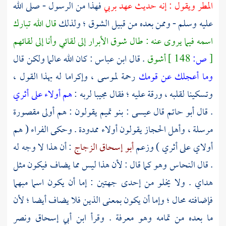
المطر ويقول : إنه حديث عهد بربي
فهذا من الرسول - صلى الله
عليه وسلم - وممن بعده من قبيل الشوق ؛ ولذلك
قال الله تبارك
اسمه فيما يروى عنه : طال شوق الأبرار إلى لقائي وأنا إلى لقائهم
[
ص:
148 ]
أشوق
. قال
ابن عباس
: كان الله عالما ولكن قال
وما أعجلك عن قومك
رحمة
لموسى ،
وإكراما له بهذا القول ،
وتسكينا لقلبه ، ورقة عليه ؛ فقال مجيبا لربه :
هم أولاء على أثري
. قال
أبو حاتم
قال
عيسى
:
بنو تميم
يقولون : هم أولى مقصورة
مرسلة ،
وأهل
الحجاز
يقولون أولاء ممدودة . وحكى
الفراء
( هم
أولاي على أثري ) وزعم
أبو إسحاق الزجاج
: أن هذا لا وجه له
. قال
النحاس
وهو كما قال : لأن هذا ليس مما يضاف فيكون مثل
هداي . ولا يخلو من إحدى جهتين : إما أن يكون اسما مبهما
فإضافته محال ؛ وإما أن يكون بمعنى الذين فلا يضاف أيضا ؛ لأن
ما بعده من تمامه وهو معرفة . وقرأ
ابن أبي إسحاق
ونصر