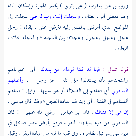
ورويس
عن
يعقوب
( على إثري ) بكسر الهمزة وإسكان الثاء
وهو بمعنى أثر ، لغتان .
وعجلت إليك رب لترضى
عجلت إلى
الموضع الذي أمرتني بالمصير إليه لترضى عني . يقال : رجل
عجل وعجل وعجول وعجلان بين العجلة ؛ والعجلة خلاف
البطء .
قوله تعالى :
فإنا قد فتنا قومك من بعدك
أي اختبرناهم
وامتحناهم بأن يستدلوا على الله - عز وجل - .
وأضلهم
السامري
أي دعاهم إلى الضلالة أو هو سببها . وقيل : فتناهم
ألقيناهم في الفتنة : أي زينا لهم عبادة العجل ؛ ولهذا قال
موسى
:
إن هي إلا فتنتك
. قال
ابن عباس
- رضي الله عنهما - : كان
السامري
من قوم يعبدون البقر ، فوقع بأرض
مصر
فدخل في
دين
بني إسرائيل
بظاهره ، وفي قلبه ما فيه من عبادة البقر . وقيل