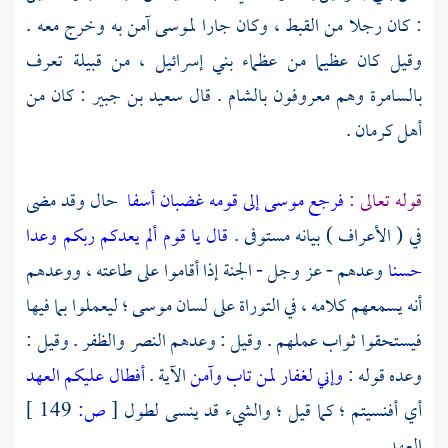
: كان رجلا من القبط ، وكان جارا
لموسى
آمن به وخرج معه .
وقيل كان عظيما من عظماء
بني إسرائيل ،
من قبيلة تعرف
بالسامرة
وهم معروفون
بالشام
. قال
سعيد بن جبير
: كان من
أهل كرمان
.
قوله تعالى :
فرجع موسى إلى قومه غضبان أسفا
حال وقد مضى
في ( الأعراف ) بيانه مستوفى .
قال يا قوم ألم يعدكم ربكم وعدا
حسنا
وعدهم - عز وجل - الجنة إذا أقاموا على طاعته ، ووعدهم
أنه يسمعهم كلامه ، في التوراة على لسان
موسى ؛
ليعملوا بما فيها
فيستحقوا ثواب عملهم . وقيل : وعدهم النصر والظفر . وقيل :
وعده قوله :
وإني لغفار لمن تاب وآمن
الآية .
أفطال عليكم العهد
أي أفنسيتم ؛ كما قيل ؛ والشيء قد ينسى لطول
[
ص:
149 ]
العهد .