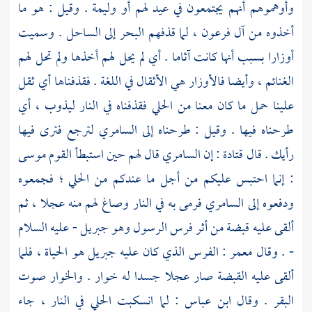
وأوهموهم أنهم يجتمعون في عيد لهم أو وليمة . وقيل : هو ما
أخذوه من آل
فرعون ،
لما قذفهم البحر إلى الساحل . وسميت
أوزارا بسبب أنها كانت آثاما . أي لم يحل لهم أخذها ولم تحل لهم
الغنائم ، وأيضا فالأوزار هي الأثقال في اللغة . فقذفناها أي ثقل
علينا حمل ما كان معنا من الحلي فقذفناه في النار ليذوب ، أي
طرحناه فيها . وقيل : طرحناه إلى
السامري
لترجع فترى فيها
رأيك . قال
قتادة
: إن
السامري
قال لهم حين استبطأ القوم
موسى
: إنما احتبس عليكم من أجل ما عندكم من الحلي ؛ فجمعوه
ودفعوه إلى
السامري
فرمى به في النار وصاغ لهم منه عجلا ، ثم
ألقى عليه قبضة من أثر فرس الرسول وهو
جبريل
- عليه السلام
- . وقال
معمر
: الفرس الذي كان عليه
جبريل
هو الحياة ، فلما
ألقى عليه القبضة صار عجلا جسدا له خوار . والخوار صوت
البقر . وقال
ابن عباس
: لما انسكبت الحلي في النار ، جاء