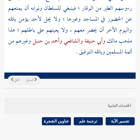
رءوسهم الطير من الوقار ؛ فينبغي للسلطان ونوابه أن يمنعهم
عن الحضور في المساجد وغيرها ؛ ولا يحل لأحد يؤمن بالله
واليوم الآخر أن يحضر معهم ، ولا يعينهم على باطلهم ؛ هذا
مذهب
مالك
وأبي حنيفة
والشافعي
وأحمد بن حنبل
وغيرهم من
أئمة المسلمين وبالله التوفيق .
السابق
التالي
الخدمات العلمية
تفسير الآية
ترجمة علم
عناوين الشجرة