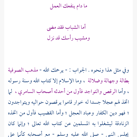
ما دام ينفعك العمل
أما الشباب فقد مضى
ومشيب رأسك قد نزل
وفي مثل هذا ونحوه . الجواب : - يرحمك الله -
مذهب
الصوفية
بطالة وجهالة وضلالة
، وما الإسلام إلا كتاب الله وسنة رسوله
، وأما
الرقص والتواجد فأول من أحدثه أصحاب
السامري ،
لما
اتخذ لهم عجلا جسدا له خوار قاموا يرقصون حواليه ويتواجدون
؛ فهو دين الكفار وعباد العجل ؛ وأما القضيب فأول من اتخذه
الزنادقة ليشغلوا به المسلمين عن كتاب الله تعالى ؛ وإنما كان
يجلس النبي - صلى الله عليه وسلم - مع أصحابه كأنما على