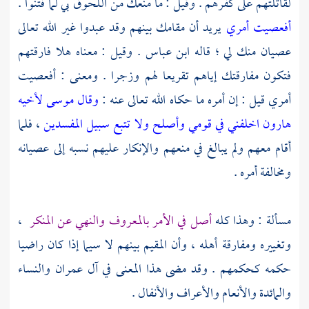
لقاتلتهم على كفرهم . وقيل : ما منعك من اللحوق بي لما فتنوا .
أفعصيت أمري
يريد أن مقامك بينهم وقد عبدوا غير الله تعالى
عصيان منك لي ؛ قاله
ابن عباس
. وقيل : معناه هلا فارقتهم
فتكون مفارقتك إياهم تقريعا لهم وزجرا . ومعنى : أفعصيت
أمري قيل : إن أمره ما حكاه الله تعالى عنه :
وقال موسى لأخيه
هارون اخلفني في قومي وأصلح ولا تتبع سبيل المفسدين
، فلما
أقام معهم ولم يبالغ في منعهم والإنكار عليهم نسبه إلى عصيانه
ومخالفة أمره .
مسألة : وهذا كله
أصل في الأمر بالمعروف والنهي عن المنكر
،
وتغييره ومفارقة أهله ، وأن المقيم بينهم لا سيما إذا كان راضيا
حكمه كحكمهم . وقد مضى هذا المعنى في آل عمران والنساء
والمائدة والأنعام والأعراف والأنفال .