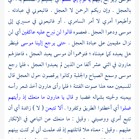
بالعجل . وإن ربكم الرحمن لا العجل . فاتبعوني في عبادته .
وأطيعوا أمري لا أمر
السامري
. أو فاتبعوني في مسيري إلى
موسى
ودعوا العجل . فعصوه
قالوا لن نبرح عليه عاكفين
أي لن
نزال مقيمين على عبادة العجل .
حتى يرجع إلينا موسى
فينظر
هل يعبده كما عبدناه ؛ فتوهموا أن
موسى
يعبد العجل ، فاعتزلهم
هارون
في اثني عشر ألفا من الذين لم يعبدوا العجل ، فلما رجع
موسى
وسمع الصياح والجلبة وكانوا يرقصون حول العجل قال
للسبعين معه هذا صوت الفتنة ؛ فلما رأى
هارون
أخذ شعر رأسه
بيمينه ولحيته بشماله غضبا و
قال يا هارون ما منعك إذ رأيتهم
ضلوا
أي أخطئوا الطريق وكفروا .
ألا تتبعن
( لا ) زائدة أي أن
تتبع أمري ووصيتي . وقيل : ما منعك عن اتباعي في الإنكار
عليهم . وقيل : معناه هلا قاتلتهم إذ قد علمت أني لو كنت بينهم