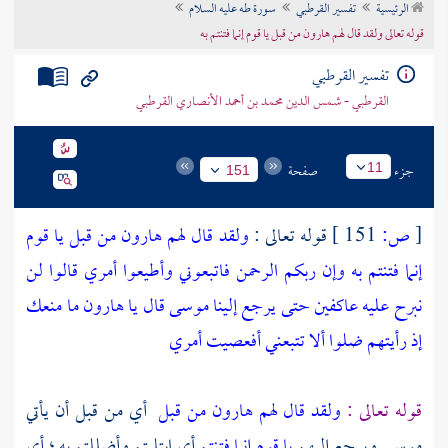
الرئيسية
تفسير القرطبي
سورة طه عليه السلام
تراجم الأعلام
قوله تعالى ولقد قال لهم هارون من قبل يا قوم إنما فتنتم به
تفسير القرطبي
القرطبي - شمس الدين محمد بن أحمد الأنصاري القرطبي
جزء
صفحة
11
151
[
ص:
151 ]
قوله تعالى :
ولقد قال لهم هارون من قبل يا قوم
إنما فتنتم به وإن ربكم الرحمن فاتبعوني وأطيعوا أمري قالوا لن
نبرح عليه عاكفين حتى يرجع إلينا موسى قال يا هارون ما منعك
إذ رأيتهم ضلوا ألا تتبعني أفعصيت أمري
قوله تعالى :
ولقد قال لهم هارون من قبل
أي من قبل أن يأتي
موسى
ويرجع إليهم
يا قوم إنما فتنتم
أي ابتليتم وأضللتم به ؛ أي