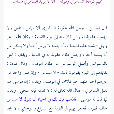
تميم
كرهط
السامري
وقوله ألا لا يريد
السامري
مساسا
قال
الحسن
: جعل الله عقوبة
السامري
ألا يماس الناس ولا
يماسوه عقوبة له ولمن كان منه إلى يوم القيامة ؛ وكأن الله - عز
وجل - شدد عليه المحنة ، بأن جعله لا يماس أحدا ولا يمكن من
أن يمسه أحد ، وجعل ذلك عقوبة له في الدنيا . ويقال : ابتلي
بالوسواس وأصل الوسواس من ذلك الوقت . وقال
قتادة
:
بقاياهم إلى اليوم يقولون ذلك - لا مساس - وإن مس واحد من
غيرهم أحدا منهم حم كلاهما في الوقت . ويقال : إن
موسى
هم
بقتل
السامري ،
فقال الله تعالى له : لا تقتله فإنه سخي . ويقال
لما قال له
موسى
:
فاذهب فإن لك في الحياة أن تقول لا مساس
خاف فهرب فجعل يهيم في البرية مع السباع والوحشي ، لا يجد