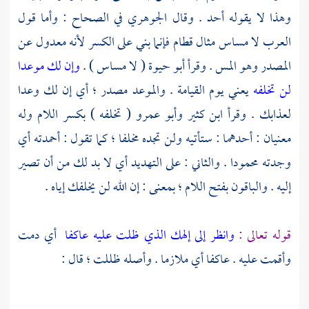
وهذا لا يقوله أحد . وقال
الجوهري
في الصحاح : وأما قول
العرب لا مساس مثال قطام فإنما بني على الكسر لأنه معدول عن
المصدر وهو المس . وقرأ
أبو حيوة
( لا مساس ) .
وإن لك موعدا
لن تخلفه
يعني يوم القيامة . والموعد مصدر ؛ أي إن لك وعدا
لعذابك . وقرأ
ابن كثير
وأبو عمرو
( تخلفه ) بكسر اللام وله
معنيان : أحدهما : ستأتيه ولن تجده مخلفا ؛ كما تقول : أحمدته أي
وجدته محمودا . والثاني : على التهديد أي لا بد لك من أن تصير
إليه . والباقون بفتح اللام ؛ بمعنى : إن الله لن يخلفك إياه .
قوله تعالى :
وانظر إلى إلهك الذي ظلت عليه عاكفا
أي دمت
وأقمت عليه . عاكفا أي ملازما . وأصله ظللت ؛ قال :