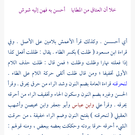
خلا أن العتاق من المطايا أحسن به فهن إليه شوش
أي أحسسن . وكذلك قرأ
الأعمش
بلامين على الأصل . وفي
قراءة
ابن مسعود
( ظلت ) بكسر الظاء . يقال : ظللت أفعل كذا
إذا فعلته نهارا وظلت وظلت ؛ فمن قال : ظلت حذف اللام
الأولى تخفيفا ؛ ومن قال ظلت ألقى حركة اللام على الظاء .
لنحرقنه
قراءة العامة بضم النون وشد الراء من حرق يحرق . وقرأ
الحسن
وغيره بضم النون وسكون الحاء وتخفيف الراء من أحرقه
يحرقه . وقرأ
علي
وابن عباس
وأبو جعفر
وابن محيصن
وأشهب
العقيلي
( لنحرقنه ) بفتح النون وضم الراء خفيفة ، من حرقت
الشيء أحرقه حرقا بردته وحككت بعضه ببعض ، ومنه قولهم :