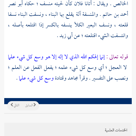
الخالص . ويقال : أتانا فلان كأن لحيته منسف ؛ حكاه
أبو نصر
أحمد بن حاتم
. والمنسفة آلة يقلع بها البناء ، ونسفت البناء نسفا
قلعته ، ونسف البعير الكلأ ينسفه بالكسر إذا اقتلعه بأصله ،
وانتسفت الشيء اقتلعته ؛ عن
أبي زيد
.
قوله تعالى :
إنما إلهكم الله الذي لا إله إلا هو وسع كل شيء علما
لا العجل ؛ أي وسع كل شيء علمه ؛ يفعل الفعل عن العلم ؛
ونصب على التفسير . وقرأ
مجاهد
وقتادة
وسع كل شيء علما
.
السابق
التالي
الخدمات العلمية