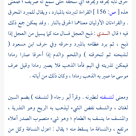
حرق نابه يحرقه ويحرقه أي سحقه حتى سمع له صريف ؛ فمعنى
هذه
[
ص:
156 ]
القراءة لنبردنه بالمبارد ، ويقال للمبرد المحرق
. والقراءتان الأوليان معناهما الحرق بالنار . وقد يمكن جمع ذلك
فيه ؛ قال
السدي
: ذبح العجل فسال منه كما يسيل من العجل إذا
ذبح ، ثم برد عظامه بالمبرد وحرقه وفي حرف
ابن مسعود
(
لنذبحنه ثم لنحرقنه ) واللحم والدم إذا أحرقا صارا رمادا
فيمكن تذريته في اليم فأما الذهب فلا يصير رمادا وقيل عرف
موسى
ما صير به الذهب رمادا ، وكان ذلك من آياته .
ومعنى
لننسفنه
لنطيرنه . وقرأ
أبو رجاء
( لننسفنه ) بضم السين
لغتان ، والنسف نفض الشيء ليذهب به الريح وهو التذرية ،
والمنسف ما ينسف به الطعام ؛ وهو شيء متصوب الصدر أعلاه
مرتفع ، والنسافة ما يسقط منه ؛ يقال : اعزل النسافة وكل من