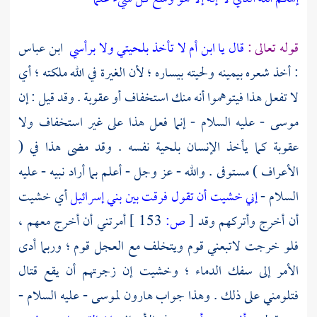
قوله تعالى :
قال يا ابن أم لا تأخذ بلحيتي ولا برأسي
ابن عباس
: أخذ شعره بيمينه ولحيته بيساره ؛ لأن الغيرة في الله ملكته ؛ أي
لا تفعل هذا فيتوهموا أنه منك استخفاف أو عقوبة . وقد قيل : إن
موسى
- عليه السلام - إنما فعل هذا على غير استخفاف ولا
عقوبة كما يأخذ الإنسان بلحية نفسه . وقد مضى هذا في (
الأعراف ) مستوفى . والله - عز وجل - أعلم بما أراد نبيه - عليه
السلام -
إني خشيت أن تقول فرقت بين بني إسرائيل
أي خشيت
أن أخرج وأتركهم وقد
[
ص:
153 ]
أمرتني أن أخرج معهم ،
فلو خرجت لاتبعني قوم ويتخلف مع العجل قوم ؛ وربما أدى
الأمر إلى سفك الدماء ؛ وخشيت إن زجرتهم أن يقع قتال
فتلومني على ذلك . وهذا جواب
هارون
لموسى
- عليه السلام -