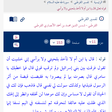
الرئيسية
تفسير القرطبي
سورة طه عليه السلام
تراجم الأعلام
قوله تعالى قال يا ابن أم لا تأخذ بلحيتي ولا برأسي
تفسير القرطبي
القرطبي - شمس الدين محمد بن أحمد الأنصاري القرطبي
جزء
صفحة
11
153
قوله :
قال يا ابن أم لا تأخذ بلحيتي ولا برأسي إني خشيت أن
تقول فرقت بين بني إسرائيل ولم ترقب قولي قال فما خطبك يا
سامري قال بصرت بما لم يبصروا به فقبضت قبضة من أثر
الرسول فنبذتها وكذلك سولت لي نفسي قال فاذهب فإن لك في
الحياة أن تقول لا مساس وإن لك موعدا لن تخلفه وانظر إلى إلهك
الذي ظلت عليه عاكفا لنحرقنه ثم لننسفنه في اليم نسفا إنما
إلهكم الله الذي لا إله إلا هو وسع كل شيء علما