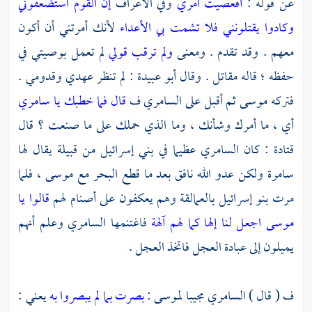
عن قوله :
أفعصيت أمري
وفي الأعراف
إن القوم استضعفوني
وكادوا يقتلونني فلا تشمت بي الأعداء
لأنك أمرتني أن أكون
معهم . وقد تقدم . ومعنى
ولم ترقب قولي
لم تعمل بوصيتي في
حفظه ؛ قاله
مقاتل
. وقال
أبو عبيدة
: لم تنظر عهدي وقدومي .
فتركه
موسى
ثم أقبل على
السامري
ف
قال فما خطبك يا سامري
أي ، ما أمرك وشأنك ، وما الذي حملك على ما صنعت ؟ قال
قتادة
: كان
السامري
عظيما في
بني إسرائيل
من قبيلة يقال لها
سامرة
ولكن عدو الله نافق بعد ما قطع البحر مع
موسى ،
فلما
مرت
بنو إسرائيل
بالعمالقة وهم يعكفون على أصنام لهم
قالوا يا
موسى اجعل لنا إلها كما لهم آلهة
فاغتنمها
السامري
وعلم أنهم
يميلون إلى عبادة العجل فاتخذ العجل .
ف ( قال )
السامري
مجيبا
لموسى
:
بصرت بما لم يبصروا به
يعني :