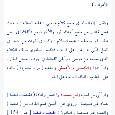
الأعراف ) .
ويقال : إن
السامري
سمع كلام
موسى
- عليه السلام - ، حيث
عمل تمثالين من شمع أحدهما ثور والآخر فرس فألقاهما في النيل
طلب قبر
يوسف
- عليه السلام - وكان في تابوت من حجر في
النيل فأتى به الثور على قرنه ، فتكلم
السامري
بذلك الكلام
الذي سمعه من
موسى ،
وألقى القبضة في جوف العجل فخار .
وقرأ
حمزة
والكسائي
والأعمش
وخلف
( بما لم تبصروا ) بالتاء
على الخطاب . الباقون بالياء على الخبر .
وقرأ
أبي بن كعب
وابن مسعود
والحسن
وقتادة
( فقبصت قبصة )
بصاد غير معجمة . وروي عن
الحسن
ضم القاف من ( قبصة )
والصاد غير معجمة . الباقون :
فقبضت قبضة
[
ص:
154 ]