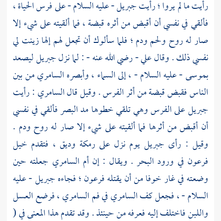
رأيت ما لم يروا ؛ رأيت
جبريل
- عليه السلام - على فرس الحياة ،
فألقي في نفسي أن أقبض من أثره قبضة ، فما ألقيته على شيء إلا
صار له روح ولحم ودم ؛ فلما سألوك أن تجعل لهم إلها زينت لي
نفسي ذلك . وقال
علي
- رضي الله عنه - : لما نزل
جبريل
ليصعد
بموسى
- عليه السلام - ، إلى السماء ، وأبصره
السامري
من بين
الناس فقبض قبضة من أثر الفرس . وقيل قال
السامري
: رأيت
جبريل
على الفرس وهي تلقي خطوها مد البصر فألقي في نفسي
أن أقبض من أثرها فما ألقيته على شيء إلا صار له روح ودم .
وقيل : رأى
جبريل
يوم نزل على رمكة وديق ، فتقدم خيل
فرعون
في ورود البحر . ويقال : إن
أم السامري
جعلته حين
وضعته في غار خوفا من أن يقتله
فرعون ؛
فجاءه
جبريل
- عليه
السلام - ، فجعل كف
السامري
في فم
السامري ،
فرضع العسل
واللبن فاختلف إليه فعرفه من حينئذ . وقد تقدم هذا المعنى في (