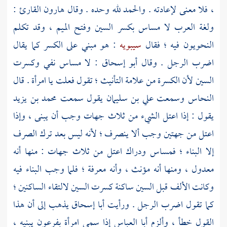
، فلا معنى لإعادته . والحمد لله وحده . وقال
هارون القارئ
:
ولغة العرب لا مساس بكسر السين وفتح الميم ، وقد تكلم
النحويون فيه ؛ فقال
سيبويه
: هو مبني على الكسر كما يقال
اضرب الرجل . وقال
أبو إسحاق
: لا مساس نفي وكسرت
السين لأن الكسرة من علامة التأنيث ؛ تقول فعلت يا امرأة . قال
النحاس
وسمعت
علي بن سليمان
يقول سمعت
محمد بن يزيد
يقول : إذا اعتل الشيء من ثلاث جهات وجب أن يبنى ، وإذا
اعتل من جهتين وجب ألا ينصرف ؛ لأنه ليس بعد ترك الصرف
إلا البناء ؛ فمساس ودراك اعتل من ثلاث جهات : منها أنه
معدول ، ومنها أنه مؤنث ، وأنه معرفة ؛ فلما وجب البناء فيه
وكانت الألف قبل السين ساكنة كسرت السين لالتقاء الساكنين ؛
كما تقول اضرب الرجل . ورأيت
أبا إسحاق
يذهب إلى أن هذا
القول خطأ ، وألزم
أبا العباس
إذا سمى امرأة
بفرعون
يبنيه ،