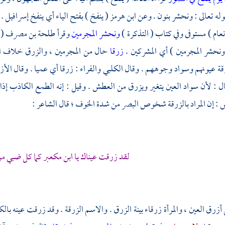
وله تعالى : ونحشر بنون . وعن
ابن هرمز
( ينفخ ) بفتح الياء أي ينفخ
إسرافيل
.
نعام ) مستوفى وفي كتاب ( التذكرة )
ونحشر المجرمين
وقرأ
طلحة بن مصرف
( 
ونحشر المجرمين ) أي المشركين .
زرقا
حال من المجرمين ، والزرق خلاف ا
قة عيونهم وسواد وجوههم . وقال
الكلبي
والفراء
: زرقا أي عميا . وقال
الأ
ل : لأن سواد العين يتغير ويزرق من العطش . وقيل : إنه الطمع الكاذب إذا ت
 إن المراد بالزرقة شخوص البصر من شدة الخوف ؛ قال الشاعر :
لقد زرقت عيناك يا
ابن مكعبر
كما كل ضبي من
أزرق العين ، والمرأة زرقاء بينة الزرق . والاسم الزرقة . وقد زرقت عينه بال