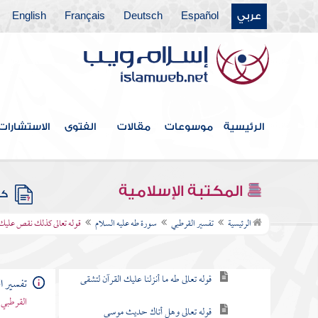
عربي
Español
Deutsch
Français
English
سورة إبراهيم
سورة الحجر
سورة النحل
سورة الإسراء
الرئيسية
موسوعات
مقالات
الفتوى
الاستشارات
سورة الكهف
سورة مريم
المكتبة الإسلامية
كتب
سورة طه عليه السلام
الرئيسية
تفسير القرطبي
سورة طه عليه السلام
قوله تعالى كذلك نقص عليك م
نزولها
قوله تعالى طه ما أنزلنا عليك القرآن لتشقى
تفسير ا
القرطبي 
قوله تعالى وهل أتاك حديث موسى