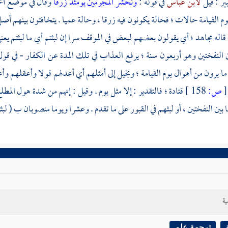
ير
: قيل
لابن عباس
في قوله :
ونحشر المجرمين يومئذ زرقا
وقال في موضع آخ
يوم القيامة حالات ؛ فحالة يكونون فيه زرقا ، وحالة عميا . يتخافتون بينهم
 قاله
مجاهد ؛
أي يقولون بعضهم لبعض في الموقف سرا إن لبثتم أي ما لبثتم يعني ف
ين النفختين وهو أربعون سنة ؛ يرفع العذاب في تلك المدة عن الكفار - في قو
ما يرون من أهوال يوم القيامة ؛ ويخيل إلى أمثلهم أي أعدلهم قولا وأعقلهم وأعل
[
ص:
158 ]
قتادة ؛
فالتقدير : إلا مثل يوم . وقيل : إنهم من شدة هول المطلع 
ا بين النفختين ، أو لبثهم في القبور على ما تقدم . وعشرا ويوما منصوبان ب ( لبثت
ية
ترجمة علم