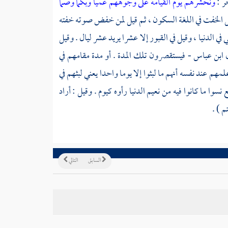
ر :
ونحشرهم يوم القيامة على وجوههم عميا وبكما وصما
 أصل الخفت في اللغة السكون ، ثم قيل لمن خفض صوته خفته
ي الدنيا ، وقيل في القبور إلا عشرا يريد عشر ليال . وقيل
ل
ابن عباس
- فيستقصرون تلك المدة . أو مدة مقامهم في
مهم عند نفسه أنهم ما لبثوا إلا يوما واحدا يعني لبثهم في
نسوا ما كانوا فيه من نعيم الدنيا رأوه كيوم . وقيل : أراد
م ) .
السابق
التالي