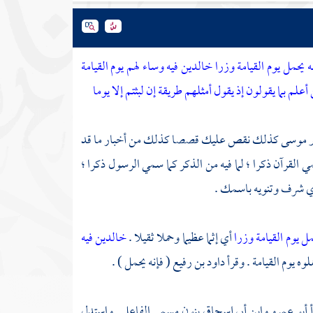
حمل يوم القيامة وزرا خالدين فيه وساء لهم يوم القيامة
علم بما يقولون إذ يقول أمثلهم طريقة إن لبثتم إلا يوما
ر
موسى
كذلك نقص عليك قصصا كذلك من أخبار ما قد
ي القرآن ذكرا ؛ لما فيه من الذكر كما سمي الرسول ذكرا ؛
 شرف وتنويه باسمك .
مل يوم القيامة وزرا
أي إثما عظيما وحملا ثقيلا .
خالدين فيه
وه يوم القيامة . وقرأ
داود بن رفيع
( فإنه يحمل ) .
أ
أبو عمرو
وابن أبي إسحاق
بنون مسمى الفاعل . واستدل