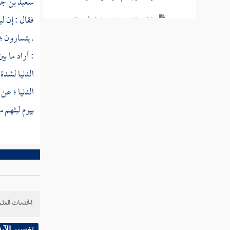
سعيد بن جب
فقال : إن ل
قوله تعالى يا بني إسرائيل قد أنجيناكم من
عدوكم وواعدناكم جانب الطور الأيمن
. يتسارون ؛
: أراد ما ب
قوله تعالى وما أعجلك عن قومك يا موسى
الدنيا لشدة 
قوله تعالى ولقد قال لهم هارون من قبل يا
الدنيا ؛ عن
قوم إنما فتنتم به
بيوم لبثهم م
قوله تعالى قال يا ابن أم لا تأخذ بلحيتي ولا
برأسي
قوله تعالى كذلك نقص عليك من أنباء ما قد
سبق
قوله تعالى ويسألونك عن الجبال فقل ينسفها
الخدمات العلم
ربي نسفا
قوله تعالى وعنت الوجوه للحي القيوم
تفسير الآية