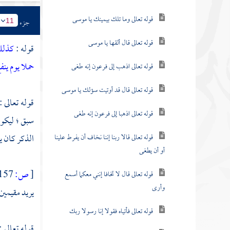
قوله تعالى وما تلك بيمينك يا موسى
جزء
11
قوله تعالى قال ألقها يا موسى
قوله :
كذلك 
حملا يوم ينف
قوله تعالى اذهب إلى فرعون إنه طغى
قوله تعالى قال قد أوتيت سؤلك يا موسى
قوله تعالى
قوله تعالى اذهبا إلى فرعون إنه طغى
سبق ؛ ليكو
الذكر كان ين
قوله تعالى قالا ربنا إننا نخاف أن يفرط علينا
أو أن يطغى
[
ص:
157 ]
قوله تعالى قال لا تخافا إنني معكما أسمع
وأرى
يريد مقيمين
قوله تعالى فأتياه فقولا إنا رسولا ربك
قوله تعالى :