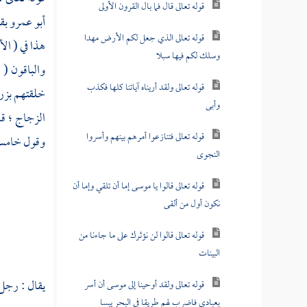
قوله تعالى قال فما بال القرون الأولى
أبو عمرو
بق
قوله تعالى الذي جعل لكم الأرض مهدا
هذا في ( الأ
وسلك لكم فيها سبلا
والباقون ( 
قوله تعالى ولقد أريناه آياتنا كلها فكذب
خلقتهم بزر
وأبى
الزجاج ؛
قا
قوله تعالى فتنازعوا أمرهم بينهم وأسروا
وقول خامس :
النجوى
قوله تعالى قالوا يا موسى إما أن تلقي وإما أن
نكون أول من ألقى
قوله تعالى قالوا لن نؤثرك على ما جاءنا من
البينات
يقال : رجل 
قوله تعالى ولقد أوحينا إلى موسى أن أسر
بعبادي فاضرب لهم طريقا في البحر يبسا