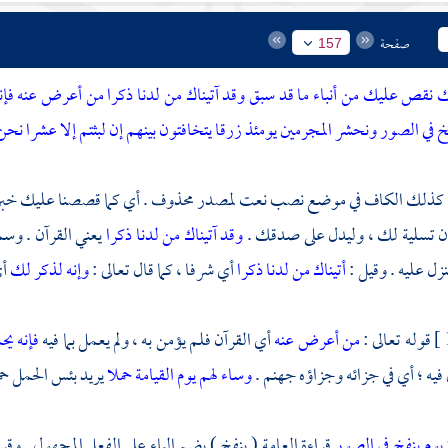
صفحة
157
نقص عليك من أنباء ما قد سبق وقد آتيناك من لدنا ذكرا من أعرض عنه فإنه ي
خ في الصور ونحشر المجرمين يومئذ زرقا يتخافتون بينهم إن لبثتم إلا عشرا نحن أ
 : كذلك الكاف في موضع نصب نعت لمصدر محذوف . أي كما قصصنا عليك خب
ن تسلية لك ، وليدل على صدقك .
وقد آتيناك من لدنا ذكرا
يعني القرآن . وسم
زل عليه . وقيل :
أتيناك من لدنا ذكرا
أي شرفا ، كما قال تعالى :
وإنه لذكر لك
أي
قوله تعالى :
من أعرض عنه
أي القرآن فلم يؤمن به ، ولم يعمل بما فيه
فإنه يح
 فيه ؛ أي في جزائه وجزاؤه جهنم .
وساء لهم يوم القيامة حملا
يريد بئس الحمل حمل
يوم ينفخ في الصور
قراءة العامة ( ينفخ ) بضم الياء على الفعل المجهول . وقر