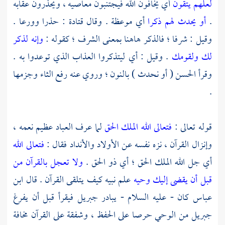
لعلهم يتقون
أي يخافون الله فيجتنبون معاصيه ، ويحذرون عقابه
.
أو يحدث لهم ذكرا
أي موعظة . وقال
قتادة
: حذرا وورعا .
وقيل : شرفا ؛ فالذكر هاهنا بمعنى الشرف ؛ كقوله :
وإنه لذكر
لك ولقومك
. وقيل : أي ليتذكروا العذاب الذي توعدوا به .
وقرأ
الحسن
( أو نحدث ) بالنون ؛ وروي عنه رفع الثاء وجزمها
.
قوله تعالى :
فتعالى الله الملك الحق
لما عرف العباد عظيم نعمه ،
وإنزال القرآن ، نزه نفسه عن الأولاد والأنداد فقال :
فتعالى الله
أي جل الله الملك الحق ؛ أي ذو الحق .
ولا تعجل بالقرآن من
قبل أن يقضى إليك وحيه
علم نبيه كيف يتلقى القرآن . قال
ابن
عباس
كان - عليه السلام - يبادر
جبريل
فيقرأ قبل أن يفرغ
جبريل
من الوحي حرصا على الحفظ ، وشفقة على القرآن مخافة