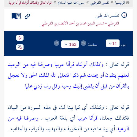
الرئيسية
تفسير القرطبي
سورة طه عليه السلام
قوله تعالى وكذلك أنزلناه قرآنا عربيا
تراجم الأعلام
تفسير القرطبي
القرطبي - شمس الدين محمد بن أحمد الأنصاري القرطبي
جزء
صفحة
11
163
قوله تعالى :
وكذلك أنزلناه قرآنا عربيا وصرفنا فيه من الوعيد
لعلهم يتقون أو يحدث لهم ذكرا فتعالى الله الملك الحق ولا تعجل
بالقرآن من قبل أن يقضى إليك وحيه وقل رب زدني علما
قوله تعالى : وكذلك أي كما بينا لك في هذه السورة من البيان
فكذلك جعلناه
قرآنا عربيا
أي بلغة العرب .
وصرفنا فيه من
الوعيد
أي بينا ما فيه من التخويف والتهديد والثواب والعقاب .