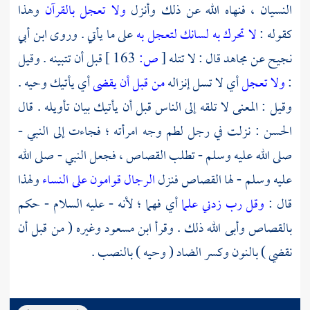
النسيان ، فنهاه الله عن ذلك وأنزل
ولا تعجل بالقرآن
وهذا
كقوله :
لا تحرك به لسانك لتعجل به
على ما يأتي . وروى
ابن أبي
نجيح
عن
مجاهد
قال : لا تتله
[
ص:
163 ]
قبل أن تتبينه . وقيل
:
ولا تعجل
أي لا تسل إنزاله
من قبل أن يقضى
أي يأتيك وحيه .
وقيل : المعنى لا تلقه إلى الناس قبل أن يأتيك بيان تأويله . قال
الحسن
: نزلت في رجل لطم وجه امرأته ؛ فجاءت إلى النبي -
صلى الله عليه وسلم - تطلب القصاص ، فجعل النبي - صلى الله
عليه وسلم - لها القصاص فنزل
الرجال قوامون على النساء
ولهذا
قال :
وقل رب زدني علما
أي فهما ؛ لأنه - عليه السلام - حكم
بالقصاص وأبى الله ذلك . وقرأ
ابن مسعود
وغيره ( من قبل أن
نقضي ) بالنون وكسر الضاد ( وحيه ) بالنصب .