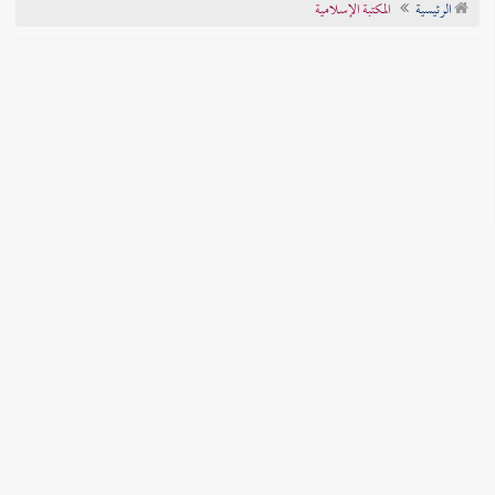
الرئيسية
المكتبة الإسلامية
تراجم الأعلام