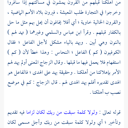
من أهلكنا قبلهم من القرون يمشون في مساكنهم إذا سافروا
وخرجوا في التجارة طلب المعيشة ، فيرون بلاد الأمم الماضية ،
والقرون الخالية خاوية ؛ أي أفلا يخافون أن يحل بهم مثل ما حل
بالكفار قبلهم . وقرأ
ابن عباس
والسلمي
وغيرهما ( نهد لهم )
بالنون وهي أبين . ويهد بالياء مشكل لأجل الفاعل ؛ فقال
الكوفيون ( كم ) الفاعل ؛
النحاس
: وهذا خطأ لأن ( كم )
استفهام فلا يعمل فيها ما قبلها . وقال
الزجاج
المعنى أولم يهد لهم
الأمر بإهلاكنا من أهلكنا . وحقيقة يهد على الهدى ؛ فالفاعل هو
الهدى تقديره أفلم يهد الهدى لهم . قال
الزجاج
: كم في موضع
نصب ب أهلكنا .
قوله تعالى :
ولولا كلمة سبقت من ربك لكان لزاما
فيه تقديم
وتأخير ؛ أي ولولا كلمة سبقت من ربك وأجل مسمى لكان