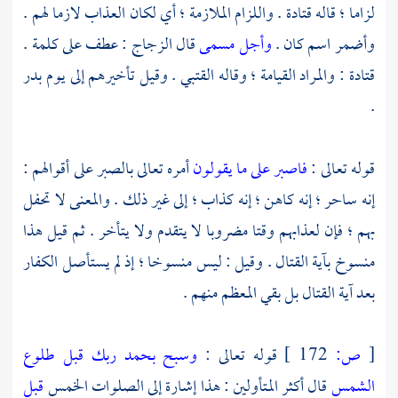
لزاما ؛ قاله قتادة . واللزام الملازمة ؛ أي لكان العذاب لازما لهم .
وأضمر اسم كان .
وأجل مسمى
قال
الزجاج
: عطف على كلمة .
قتادة
: والمراد القيامة ؛ وقاله
القتبي
. وقيل تأخيرهم إلى يوم
بدر
.
قوله تعالى :
فاصبر على ما يقولون
أمره تعالى بالصبر على أقوالهم :
إنه ساحر ؛ إنه كاهن ؛ إنه كذاب ؛ إلى غير ذلك . والمعنى لا تحفل
بهم ؛ فإن لعذابهم وقتا مضروبا لا يتقدم ولا يتأخر . ثم قيل هذا
منسوخ بآية القتال . وقيل : ليس منسوخا ؛ إذ لم يستأصل الكفار
بعد آية القتال بل بقي المعظم منهم .
[
ص:
172 ]
قوله تعالى :
وسبح بحمد ربك قبل طلوع
الشمس
قال أكثر المتأولين : هذا إشارة إلى الصلوات الخمس
قبل