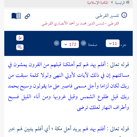
الرئيسية
المكتبة الإسلامية
تراجم الأعلام
تفسير القرطبي
القرطبي - شمس الدين محمد بن أحمد الأنصاري القرطبي
جزء
صفحة
11
172
قوله تعالى :
أفلم يهد لهم كم أهلكنا قبلهم من القرون يمشون في
مساكنهم إن في ذلك لآيات لأولي النهى ولولا كلمة سبقت من
ربك لكان لزاما وأجل مسمى فاصبر على ما يقولون وسبح بحمد
ربك قبل طلوع الشمس وقبل غروبها ومن آناء الليل فسبح
وأطراف النهار لعلك ترضى
قوله تعالى :
أفلم يهد لهم
يريد
أهل
مكة ؛
أي أفلم يتبين لهم خبر