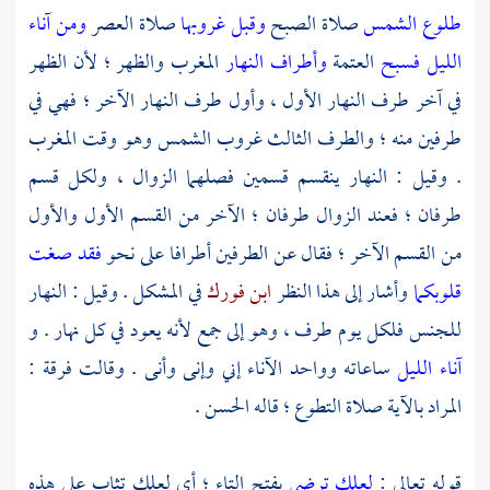
طلوع الشمس
صلاة الصبح
وقبل غروبها
صلاة العصر
ومن آناء
الليل فسبح
العتمة
وأطراف النهار
المغرب والظهر ؛ لأن الظهر
في آخر طرف النهار الأول ، وأول طرف النهار الآخر ؛ فهي في
طرفين منه ؛ والطرف الثالث غروب الشمس وهو وقت المغرب
. وقيل : النهار ينقسم قسمين فصلهما الزوال ، ولكل قسم
طرفان ؛ فعند الزوال طرفان ؛ الآخر من القسم الأول والأول
من القسم الآخر ؛ فقال عن الطرفين أطرافا على نحو
فقد صغت
قلوبكما
وأشار إلى هذا النظر
ابن فورك
في المشكل . وقيل : النهار
للجنس فلكل يوم طرف ، وهو إلى جمع لأنه يعود في كل نهار . و
آناء الليل
ساعاته وواحد الآناء إني وإنى وأنى . وقالت فرقة :
المراد بالآية صلاة التطوع ؛ قاله
الحسن
.
قوله تعالى :
لعلك ترضى
بفتح التاء ؛ أي لعلك تثاب على هذه