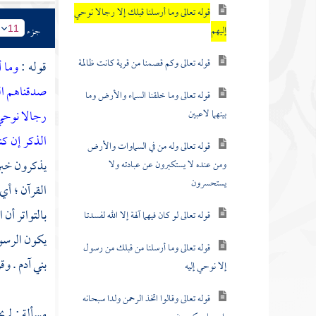
قوله تعالى وما أرسلنا قبلك إلا رجالا نوحي
إليهم
جزء
11
قوله تعالى وكم قصمنا من قرية كانت ظالمة
قوله :
وما أ
صدقناهم الو
قوله تعالى وما خلقنا السماء والأرض وما
بينهما لاعبين
رجالا نوحي
الذكر إن ك
قوله تعالى وله من في السماوات والأرض
يذكرون خبر 
ومن عنده لا يستكبرون عن عبادته ولا
يستحسرون
القرآن ؛ أي 
بالتواتر أن 
قوله تعالى لو كان فيهما آلهة إلا الله لفسدتا
يكون الرسول
قوله تعالى وما أرسلنا من قبلك من رسول
بني
آدم
. وق
إلا نوحي إليه
قوله تعالى وقالوا اتخذ الرحمن ولدا سبحانه
مسألة : لم ي