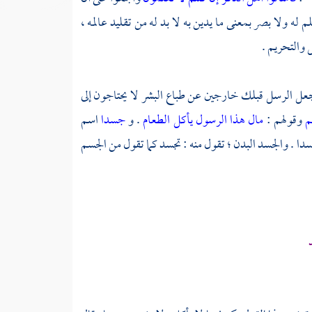
ه ولا بصر بمعنى ما يدين به لا بد له من تقليد عالمه ،
ل والتحريم .
نجعل الرسل قبلك خارجين عن طباع البشر لا يحتاجون إلى
كم
وقولهم :
مال هذا الرسول يأكل الطعام
. و
جسدا
اسم
سدا . والجسد البدن ؛ تقول منه : تجسد كما تقول من الجسم