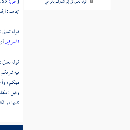
[
ص:
183 ]
قوله تعالى قل إنما أنذركم بالوحي
مجاهد
: الج
قوله تعالى ونضع الموازين القسط ليوم القيامة
فلا تظلم نفس شيئا
قوله تعالى 
قوله تعالى ولقد آتينا موسى وهارون الفرقان
المسرفين
أي 
وضياء وذكرا للمتقين
قوله تعالى ولقد آتينا إبراهيم رشده من قبل
قوله تعالى :
وكنا به عالمين
فيه شرفكم ،
قوله تعالى وتالله لأكيدن أصنامكم بعد أن
دينكم ؛ وأح
تولوا مدبرين
وقيل : مكار
قوله تعالى قالوا من فعل هذا بآلهتنا إنه لمن
كلها ، والكت
الظالمين
قوله تعالى قالوا أأنت فعلت هذا بآلهتنا يا
إبراهيم