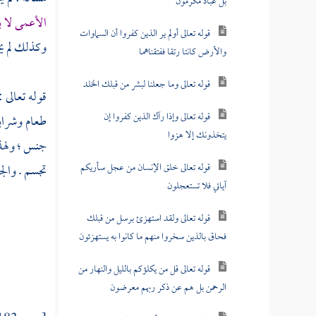
بل عباد مكرمون
الأعمى لا بد
قوله تعالى أولم ير الذين كفروا أن السماوات
وكذلك لم يخ
والأرض كانتا رتقا ففتقناهما
قوله تعالى وما جعلنا لبشر من قبلك الخلد
قوله تعالى :
قوله تعالى وإذا رآك الذين كفروا إن
طعام وشراب
يتخذونك إلا هزوا
جنس ؛ ولهذا
قوله تعالى خلق الإنسان من عجل سأريكم
تجسم . والج
آياتي فلا تستعجلون
قوله تعالى ولقد استهزئ برسل من قبلك
فحاق بالذين سخروا منهم ما كانوا به يستهزئون
قوله تعالى قل من يكلؤكم بالليل والنهار من
الرحمن بل هم عن ذكر ربهم معرضون