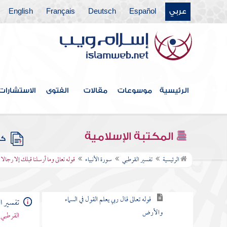
عربي
Español
Deutsch
Français
English
سورة الحجر
سورة النحل
سورة الإسراء
سورة الكهف
الرئيسية
موسوعات
مقالات
الفتوى
الاستشارات
سورة مريم
سورة طه عليه السلام
المكتبة الإسلامية
كتب
سورة الأنبياء
الرئيسية
تفسير القرطبي
سورة الأنبياء
قوله تعالى وما أرسلنا قبلك إلا رجالا
قوله تعالى اقترب للناس حسابهم
قوله تعالى قال ربي يعلم القول في السماء
تفسير ا
والأرض
القرطبي 