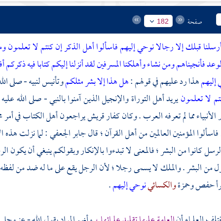
صفحة
182
رسلنا قبلك إلا رجالا نوحي إليهم فاسألوا أهل الذكر إن كنتم لا تعلمون وم
عد فأنجيناهم ومن نشاء وأهلكنا المسرفين لقد أنزلنا إليكم كتابا فيه ذكركم أ
 إليهم
هذا رد عليهم في قولهم :
هل هذا إلا بشر مثلكم
وتأنيس لنبيه - صلى الل
نتم لا تعلمون
يريد أهل التوراة والإنجيل الذين آمنوا بالنبي - صلى الله عليه
الأنبياء مما لم تعرفه العرب . وكان كفار
قريش
يراجعون
أهل الكتاب
في أمر
م
فاسألوا المؤمنين العالمين من أهل القرآن ؛ قال
جابر الجعفي
: لما نزلت هذه ال
الرسل كانوا من البشر ؛ فالمعنى لا تبدءوا بالإنكار وبقولكم ينبغي أن يكون الر
 من البشر . والملك لا يسمى رجلا ؛ لأن الرجل يقع على ما له ضد من لفظه
رأ
حفص
وحمزة
والكسائي
نوحي إليهم
.
ختلف العلماء أن
العامة عليها تقليد علمائها ،
وأنهم المراد بقول الله - عز وجل 