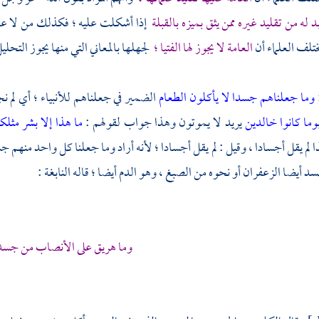
 له من تقليد غيره ممن يثق بميزه بالقبلة
إذا أشكلت عليه ؛ فكذلك من لا علم ل
تلف العلماء أن
العامة لا يجوز لها الفتيا ؛
لجهلها بالمعاني التي منها يجوز التحلي
وما جعلناهم جسدا لا يأكلون الطعام
الضمير في جعلناهم للأنبياء ؛ أي لم 
وما كانوا خالدين
يريد لا يموتون وهذا جواب لقولهم :
ما هذا إلا بشر مثل
 لم يقل أجسادا ، وقيل : لم يقل أجسادا ؛ لأنه أراد وما جعلنا كل واحد منهم ج
سد أيضا الزعفران أو نحوه من الصبغ ، وهو الدم أيضا ؛ قاله
النابغة
:
وما هريق على الأنصاب من جسد