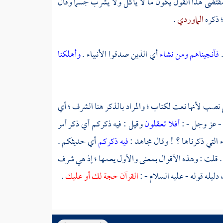
مقتضى هذا القول يكون ما لا يأكل ولا يشرب جسما وقال
؛ ذكره
الماوردي
.
.
فأنجيناهم ومن نشاء
أي الذين صدقوا الأنبياء .
وأهلكنا
 نصب لأنها نعت لكتاب ؛ والمراد بالذكر هنا الشرف ؛ أي
 - عز وجل - :
أفلا تعقلون
وقيل : فيه ذكركم أي ذكر أمر
التي ذكرناها ؟ ! وقال
مجاهد
:
فيه ذكركم
أي حديثكم .
م . قلت : وهذه الأقوال بمعنى والأول يعمها ؛ إذ هي شرف
 دليله قوله - عليه السلام - :
القرآن حجة لك أو عليك
.