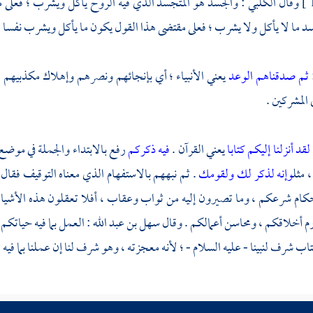
وقال
الكلبي
: والجسد هو المتجسد الذي فيه الروح يأكل ويشرب ؛ فعلى 
سد ما لا يأكل ولا يشرب ؛ فعلى مقتضى هذا القول يكون ما يأكل ويشرب نفسا 
:
ثم صدقناهم الوعد
يعني الأنبياء ؛ أي بإنجائهم ونصرهم وإهلاك مكذبيهم 
المشركين .
لقد أنزلنا إليكم كتابا
يعني القرآن .
فيه ذكركم
رفع بالابتداء والجملة في موضع
 مثل
وإنه لذكر لك ولقومك
. ثم نبههم بالاستفهام الذي معناه التوقيف فقال
كام شرعكم ، وما تصيرون إليه من ثواب وعقاب ، أفلا تعقلون هذه الأشياء 
م أخلاقكم ، ومحاسن أعمالكم . وقال
سهل بن عبد الله
: العمل بما فيه حياتك
اب شرف لنبينا - عليه السلام - ؛ لأنه معجزته ، وهو شرف لنا إن عملنا بما فيه ،