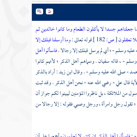
ا جعلناهم جسدا لا يأكلون الطعام وما كانوا خالدين ثم
فلا تعقلون
[
ص:
182 ]
قوله تعالى :
وما أرسلنا قبلك إلا
ه عليه وسلم - ؛ أي لم يرسل قبلك إلا رجالا .
فاسألوا أهل
 وسلم - ، قاله
سفيان
. وسماهم أهل الذكر ؛ لأنهم كانوا
حمد
- صلى الله عليه وسلم - . وقال
ابن زيد
: أراد بالذكر
آية قال
علي
- رضي الله عنه - نحن أهل الذكر . وقد ثبت
سول من الملائكة ، بل ناظروا المؤمنين ليبينوا لكم جواز أن
 ؛ تقول رجل وامرأة ، ورجل وصبي فقوله : إلا رجالا من
- :
فاسألوا أهل الذكر إن كنتم لا تعلمون
وأجمعوا على أن