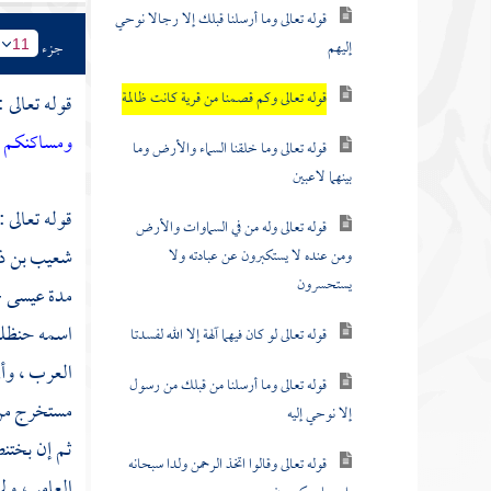
قوله تعالى وما أرسلنا قبلك إلا رجالا نوحي
إليهم
جزء
11
قوله تعالى وكم قصمنا من قرية كانت ظالمة
قوله تعالى :
ومساكنكم لع
قوله تعالى وما خلقنا السماء والأرض وما
بينهما لاعبين
قوله تعالى :
قوله تعالى وله من في السماوات والأرض
شعيب بن ذ
ومن عنده لا يستكبرون عن عبادته ولا
يستحسرون
مدة
عيسى
-
اسمه
حنظل
قوله تعالى لو كان فيهما آلهة إلا الله لفسدتا
العرب ، وأن
قوله تعالى وما أرسلنا من قبلك من رسول
مستخرج من ص
إلا نوحي إليه
ثم إن
بختن
قوله تعالى وقالوا اتخذ الرحمن ولدا سبحانه
العامر ، و