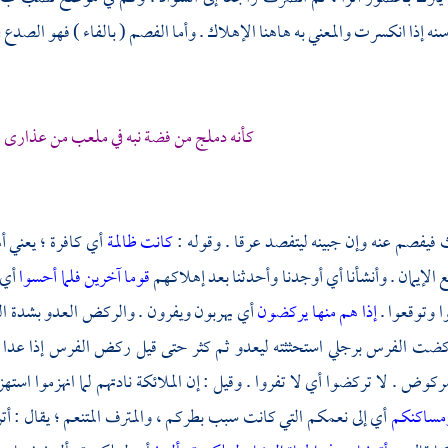
 إذا انكسرت والمعني به هاهنا الإهلاك . وأما الفصم ( بالفاء ) فهو الصدع في
كأنه دملج من فضة نبه في ملعب من عذارى 
 فيفصم عنه وإن جبينه ليتفصد عرقا . وقوله :
كانت ظالمة
أي كافرة ؛ يعني 
الإيمان . وأنشأنا أي أوجدنا وأحدثنا بعد إهلاكهم
قوما آخرين
فلما أحسوا
أي 
 وتوقعوا .
إذا هم منها يركضون
أي يهربون ويفرون . والركض العدو بشدة ال
ضت الفرس برجلي استحثثته ليعدو ثم كثر حتى قيل ركض الفرس إذا عدا
ركوض . لا تركضوا أي لا تفروا . وقيل : إن الملائكة نادتهم لما انهزموا استهز
 ومساكنكم
أي إلى نعمكم التي كانت سبب بطركم ، والمترف المتنعم ؛ يقال : أتر