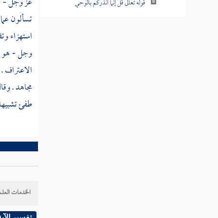
عز وجل - كم
قوله تعالى قل إنما أنذركم بالوحي
تسألون عما 
قوله تعالى ونضع الموازين القسط ليوم القيامة
استهزاء وتق
فلا تظلم نفس شيئا
وجل - هو ا
قوله تعالى ولقد آتينا موسى وهارون الفرقان
الاعتراف .
وضياء وذكرا للمتقين
مجاهد
. وقا
قوله تعالى ولقد آتينا إبراهيم رشده من قبل
طفئ تشبيها ب
وكنا به عالمين
قوله تعالى وتالله لأكيدن أصنامكم بعد أن
تولوا مدبرين
قوله تعالى قالوا من فعل هذا بآلهتنا إنه لمن
الظالمين
الخدمات العلم
قوله تعالى قالوا أأنت فعلت هذا بآلهتنا يا
إبراهيم
تفسير الآية