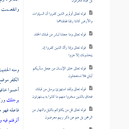
بل عباد مكرمون
وانقصمت سنه
قوله تعالى أولم ير الذين كفروا أن السماوات
والأرض كانتا رتقا ففتقناهما
قوله تعالى وما جعلنا لبشر من قبلك الخلد
قوله تعالى وإذا رآك الذين كفروا إن
يتخذونك إلا هزوا
قوله تعالى خلق الإنسان من عجل سأريكم
ومنه الحديث
آياتي فلا تستعجلون
الكفر موضع 
أحسوا خافوا
قوله تعالى ولقد استهزئ برسل من قبلك
فحاق بالذين سخروا منهم ما كانوا به يستهزئون
برجلك
ورك
فاعله فهو م
قوله تعالى قل من يكلؤكم بالليل والنهار من
الرحمن بل هم عن ذكر ربهم معرضون
أترفتم فيه