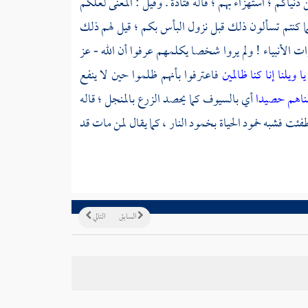
دنياكم ؛ استهزاء بهم ؛ قاله
قتادة
. وقيل : المعنى لعلكم
ما كنتم تسألون ذلك قبل نزول البأس بكم ؛ قيل لهم ذلك
رات الأنبياء ! ولم يروا شخصا يكلمهم عرفوا أن الله - عز
يا ويلنا إنا كنا ظالمين
فاعترفوا بأنهم ظلموا حين لا ينفع
ناهم حصيدا
أي بالسيوف كما يحصد الزرع بالمنجل ؛ قاله
فئت فشبه خمود الحياة بخمود النار ، كما يقال لمن مات قد
السابق
التالي