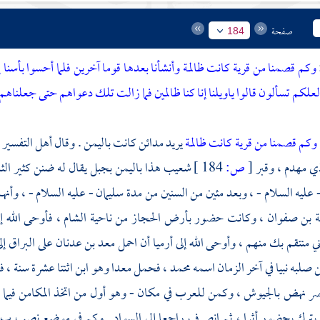
صفحة
184
وكم قصمنا من قرية كانت ظالمة وأنشأنا بعدها قوما آخرين فلما أحسوا بأسنا إ
لكم تسألون قالوا ياويلنا إنا كنا ظالمين فما زالت تلك دعواهم حتى جعلنا
وكم قصمنا من قرية كانت ظالمة
يريد مدائن كانت
باليمن
. وقال أهل التفسير 
ي مهدم ،
وقبر
[
ص:
184 ]
شعيب
هذا
باليمن
بجبل يقال له
ضنن
كثير ال
 عليه السلام - ، وبعد مئين من السنين من مدة
سليمان
- عليه السلام - ، وأنه
ة بن صفوان
، وكانت حضور بأرض
الحجاز
من ناحية
الشام ،
فأوحى الله إ
ي منتقم بك منهم ، وأوحى الله إلى
أرميا
أن احمل
معد بن عدنان
على البراق 
لبه نبيا في آخر الزمان اسمه
محمد ،
فحمل
معدا
وهو ابن اثنتا عشرة سنة ، 
صر
نهض بالجيوش ، وكمن للعرب في مكان - وهو أول من اتخذ المكامن فيم
لم يترك بحضور أثرا ، ثم انصرف راجعا إلى السواد . وكم في موضع نصب ب