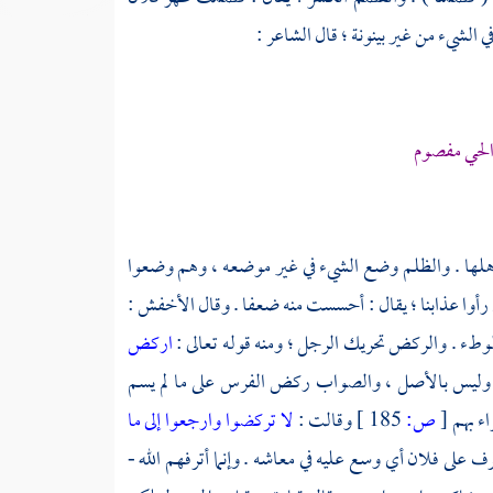
 الشيء من غير بينونة ؛ قال الشاعر :
الحي مفصوم
أهلها . والظلم وضع الشيء في غير موضعه ، وهم وضعوا
رأوا عذابنا ؛ يقال : أحسست منه ضعفا . وقال
الأخفش
:
وطء . والركض تحريك الرجل ؛ ومنه قوله تعالى :
اركض
 وليس بالأصل ، والصواب ركض الفرس على ما لم يسم
اء بهم
[
ص:
185 ]
وقالت :
لا تركضوا وارجعوا إلى ما
ف على فلان أي وسع عليه في معاشه . وإنما أترفهم الله -