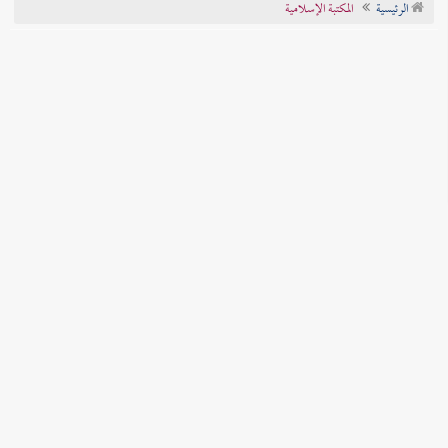
الرئيسية
المكتبة الإسلامية
تراجم الأعلام