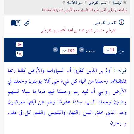
الرئيسية
تفسير القرطبي
سورة الأنبياء
تراجم الأعلام
قوله تعالى أولم ير الذين كفروا أن السماوات والأرض كانتا رتقا ففتقناهما
تفسير القرطبي
القرطبي - شمس الدين محمد بن أحمد الأنصاري القرطبي
جزء
صفحة
11
192
قوله :
أولم ير الذين كفروا أن السماوات والأرض كانتا رتقا
ففتقناهما وجعلنا من الماء كل شيء حي أفلا يؤمنون وجعلنا في
الأرض رواسي أن تميد بهم وجعلنا فيها فجاجا سبلا لعلهم
يهتدون وجعلنا السماء سقفا محفوظا وهم عن آياتها معرضون
وهو الذي خلق الليل والنهار والشمس والقمر كل في فلك
يسبحون