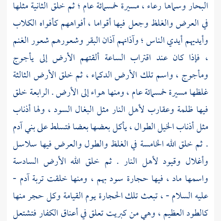
البحار وسماها رعاء ، مسيرة خمسمائة عام ؛ ثم خلق الثانية مثلها
في العرض والغلظ وجعل فيها أقواما ، أفواههم كأفواه الكلاب
وأيديهم أيدي الناس ؛ وآذانهم آذان البقر وشعورهم شعور الغنم
، فإذا كان عند اقتراب الساعة ألقتهم الأرض إلى
يأجوج
ومأجوج ،
واسم تلك الأرض الدكماء ، ثم خلق الأرض الثالثة
غلظها مسيرة خمسمائة عام ، ومنها هواء إلى الأرض . الرابعة خلق
فيها ظلمة وعقارب لأهل النار مثل البغال السود ، ولها أذناب
مثل أذناب الخيل الطوال ، يأكل بعضها بعضا فتسلط على بني
آدم
. ثم خلق الله الخامسة في الغلظ والطول والعرض فيها سلاسل
وأغلال وقيود لأهل النار . ثم خلق الله الأرض السادسة
واسمها ماد ، فيها حجارة سود بهم ، ومنها خلقت تربة
آدم
-
عليه السلام - ، تبعث تلك الحجارة يوم القيامة وكل حجر منها
كالطود العظيم ، وهي من كبريت تعلق في أعناق الكفار فتشتعل