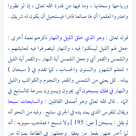
ورياحها وسحابها ، وما فيها من قدرة الله تعالى ، إذ لو نظروا
واعتبروا لعلموا أن لها صانعا قادرا فيستحيل أن يكون له شريك .
قوله تعالى :
وهو الذي خلق الليل والنهار
ذكرهم نعمة أخرى :
جعل لهم الليل ليسكنوا فيه ، والنهار ليتصرفوا فيه لمعايشهم ،
والشمس والقمر أي وجعل الشمس آية النهار ، والقمر آية الليل
؛ لتعلم الشهور والسنون والحساب ، كما تقدم في ( سبحان )
بيانه . كل يعني من الشمس والقمر والنجوم والكواكب والليل
والنهار
في فلك يسبحون
أي يجرون ويسيرون بسرعة كالسابح في
الماء . قال الله تعالى وهو أصدق القائلين :
والسابحات سبحا
ويقال للفرس الذي يمد يده في الجري سابح . وفيه من النحو أنه
لم يقل : يسبحن
[
ص:
195 ]
ولا تسبح ؛ فمذهب
سيبويه
: أنه
لما أخبر عنهن بفعل من يعقل وجعلهن في الطاعة بمنزلة من