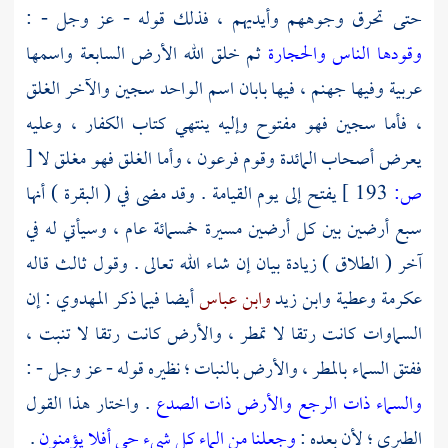
حتى تحرق وجوههم وأيديهم ، فذلك قوله - عز وجل - :
وقودها الناس والحجارة
ثم خلق الله الأرض السابعة واسمها
عربية وفيها جهنم ، فيها بابان اسم الواحد سجين والآخر الغلق
، فأما سجين فهو مفتوح وإليه ينتهي كتاب الكفار ، وعليه
يعرض أصحاب المائدة وقوم فرعون ، وأما الغلق فهو مغلق لا
[
ص:
193 ]
يفتح إلى يوم القيامة . وقد مضى في ( البقرة ) أنها
سبع أرضين بين كل أرضين مسيرة خمسمائة عام ، وسيأتي له في
آخر ( الطلاق ) زيادة بيان إن شاء الله تعالى . وقول ثالث قاله
عكرمة
وعطية
وابن زيد
وابن عباس
أيضا فيما ذكر
المهدوي
: إن
السماوات كانت رتقا لا تمطر ، والأرض كانت رتقا لا تنبت ،
ففتق السماء بالمطر ، والأرض بالنبات ؛ نظيره قوله - عز وجل - :
والسماء ذات الرجع والأرض ذات الصدع
. واختار هذا القول
الطبري ؛
لأن بعده :
وجعلنا من الماء كل شيء حي أفلا يؤمنون
.