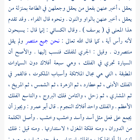
يعقل ، أخبر عنهن بفعل من يعقل وجعلهن في الطاعة بمنزلة من
يعقل ، أخبر عنهن بالواو والنون . ونحوه قال
الفراء
. وقد تقدم
هذا المعنى في ( يوسف ) . وقال
الكسائي
: إنما قال : يسبحون
لأنه رأس آية ، كما قال الله تعالى :
نحن جميع منتصر
ولم يقل
منتصرون . وقيل : الجري للفلك فنسب إليها . والأصح أن
السيارة تجري في الفلك ، وهي سبعة أفلاك دون السماوات
المطبقة ، التي هي مجال الملائكة وأسباب الملكوت ، فالقمر في
الفلك الأدنى ، ثم عطارد ، ثم الزهرة ، ثم الشمس ، ثم المريخ ،
ثم المشتري ، ثم زحل ، والثامن فلك البروج ، والتاسع الفلك
الأعظم . والفلك واحد أفلاك النجوم . قال
أبو عمرو
: ويجوز أن
يجمع على فعل مثل أسد وأسد وخشب وخشب . وأصل الكلمة
من الدوران ، ومنه فلكة المغزل ؛ لاستدارتها . ومنه قيل : فلك
ثدي المرأة تفليكا ، وتفلك استدار . وفي حديث
ابن مسعود
: