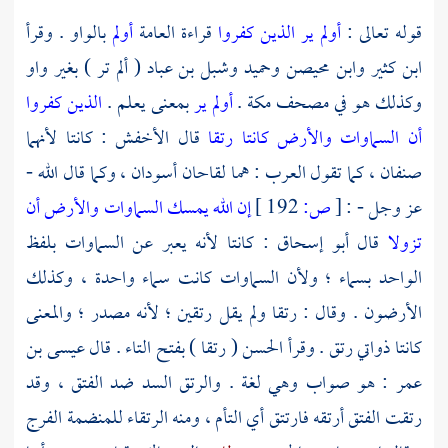
قوله تعالى :
أولم ير الذين كفروا
قراءة العامة
أولم
بالواو . وقرأ
ابن كثير
وابن محيصن
وحميد
وشبل بن عباد
( ألم تر ) بغير واو
وكذلك هو في مصحف
مكة
.
أولم ير
بمعنى يعلم .
الذين كفروا
أن السماوات والأرض كانتا رتقا
قال
الأخفش
: كانتا لأنهما
صنفان ، كما تقول العرب : هما لقاحان أسودان ، وكما قال الله -
عز وجل - :
[
ص:
192 ]
إن الله يمسك السماوات والأرض أن
تزولا
قال
أبو إسحاق
: كانتا لأنه يعبر عن السماوات بلفظ
الواحد بسماء ؛ ولأن السماوات كانت سماء واحدة ، وكذلك
الأرضون . وقال : رتقا ولم يقل رتقين ؛ لأنه مصدر ؛ والمعنى
كانتا ذواتي رتق . وقرأ
الحسن
( رتقا ) بفتح التاء . قال
عيسى بن
عمر
: هو صواب وهي لغة . والرتق السد ضد الفتق ، وقد
رتقت الفتق أرتقه فارتتق أي التأم ، ومنه الرتقاء للمنضمة الفرج