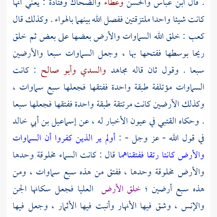
. قال
ابن عباس
والحسن
وعطاء
والضحاك
وقتادة
: يعني أنها
كانت شيئا واحدا ملتزقتين ففصل الله بينهما بالهواء . وكذلك قال
كعب
: خلق الله السماوات والأرض بعضها على بعض ثم خلق
ريحا بوسطها ففتحها بها ، وجعل السماوات سبعا والأرضين
سبعا . وقول ثان قاله
مجاهد
والسدي
وأبو صالح
: كانت
السماوات مؤتلفة طبقة واحدة ففتقها فجعلها سبع سماوات ،
وكذلك الأرضين كانت مرتتقة طبقة واحدة ففتقها فجعلها سبعا
. وحكاه
القتبي
في عيون الأخبار له ، عن
إسماعيل بن أبي خالد
في قول الله - عز وجل - :
أولم ير الذين كفروا أن السماوات
والأرض كانتا رتقا ففتقناهما
قال : كانت السماء مخلوقة وحدها
والأرض مخلوقة وحدها ، ففتق من هذه سبع سماوات ، ومن
هذه سبع أرضين ؛
خلق الأرض
العليا فجعل سكانها الجن
والإنس ، وشق فيها الأنهار وأنبت فيها الأثمار ، وجعل فيها