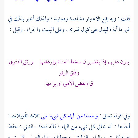
قلت : وبه يقع الاعتبار مشاهدة ومعاينة ؛ ولذلك أخبر بذلك في
غير ما آية ؛ ليدل على كمال قدرته ، وعلى البعث والجزاء . وقيل :
يهون عليهم إذا يغضبو ن سخط العداة وإرغامها ورتق الفتوق
وفتق الرتو
ق ونقض الأمور وإبرامها
وفي قوله تعالى :
وجعلنا من الماء كل شيء حي
ثلاث تأويلات :
أحدها : أنه خلق كل شيء من الماء ؛ قاله
قتادة
. الثاني : حفظ
حياة كل شيء بالماء . الثالث : وجعلنا من ماء الصلب كل شيء