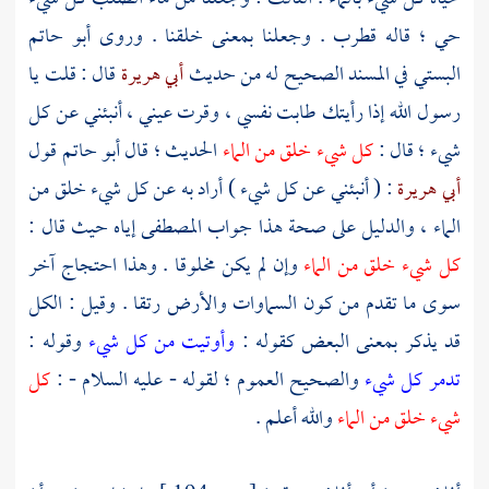
حي ؛ قاله
قطرب
. وجعلنا بمعنى خلقنا . وروى
أبو حاتم
البستي
في المسند الصحيح له من حديث
أبي هريرة
قال : قلت يا
رسول الله إذا رأيتك طابت نفسي ، وقرت عيني ، أنبئني عن كل
شيء ؛ قال :
كل شيء خلق من الماء
الحديث ؛ قال
أبو حاتم
قول
أبي هريرة
: ( أنبئني عن كل شيء ) أراد به عن كل شيء خلق من
الماء ، والدليل على صحة هذا جواب المصطفى إياه حيث قال :
كل شيء خلق من الماء
وإن لم يكن مخلوقا . وهذا احتجاج آخر
سوى ما تقدم من كون السماوات والأرض رتقا . وقيل : الكل
قد يذكر بمعنى البعض كقوله :
وأوتيت من كل شيء
وقوله :
تدمر كل شيء
والصحيح العموم ؛ لقوله - عليه السلام - :
كل
شيء خلق من الماء
والله أعلم .