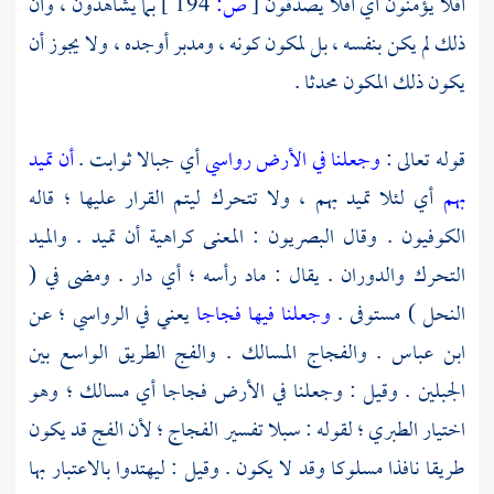
أفلا يؤمنون أي أفلا يصدقون
[
ص:
194 ]
بما يشاهدون ، وأن
ذلك لم يكن بنفسه ، بل لمكون كونه ، ومدبر أوجده ، ولا يجوز أن
يكون ذلك المكون محدثا .
قوله تعالى :
وجعلنا في الأرض رواسي
أي جبالا ثوابت .
أن تميد
بهم
أي لئلا تميد بهم ، ولا تتحرك ليتم القرار عليها ؛ قاله
الكوفيون
. وقال
البصريون
: المعنى كراهية أن تميد . والميد
التحرك والدوران . يقال : ماد رأسه ؛ أي دار . ومضى في (
النحل ) مستوفى .
وجعلنا فيها فجاجا
يعني في الرواسي ؛ عن
ابن عباس
. والفجاج المسالك . والفج الطريق الواسع بين
الجبلين . وقيل : وجعلنا في الأرض فجاجا أي مسالك ؛ وهو
اختيار
الطبري ؛
لقوله : سبلا تفسير الفجاج ؛ لأن الفج قد يكون
طريقا نافذا مسلوكا وقد لا يكون . وقيل : ليهتدوا بالاعتبار بها