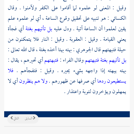
وقيل : المعنى لو علموه لما أقاموا على الكفر ولآمنوا . وقال
الكسائي
: هو تنبيه على تحقيق وقوع الساعة ، أي لو علموه علم
يقين لعلموا أن الساعة آتية . ودل عليه
بل تأتيهم بغتة
أي فجأة
يعني القيامة . وقيل : العقوبة . وقيل : النار فلا يتمكنون من
حيلة فتبهتهم قال
الجوهري
: بهته بهتا أخذه بغتة ، قال الله تعالى :
بل تأتيهم بغتة فتبهتهم
وقال
الفراء
:
فتبهتهم
أي تحيرهم ، يقال :
بهته يبهته إذا واجهه بشيء يحيره . وقيل : فتفجأهم .
فلا
يستطيعون ردها
أي صرفها عن ظهورهم .
ولا هم ينظرون
أي لا
يمهلون ويؤخرون لتوبة واعتذار .
السابق
التالي