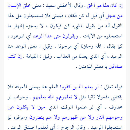
إن كان هذا هو الحق
. وقال
الأخفش سعيد
: معنى
خلق الإنسان
من عجل
أي قيل له كن فكان ، فمعنى فلا تستعجلون على هذا
القول أنه من يقول للشيء كن فيكون ، لا يعجزه إظهار ما
استعجلوه من الآيات .
ويقولون متى هذا الوعد
أي الموعود ،
كما يقال : الله رجاؤنا أي مرجونا . وقيل : معنى الوعد هنا
الوعيد ، أي الذي يعدنا من العذاب . وقيل : القيامة .
إن كنتم
صادقين
يا معشر المؤمنين .
قوله تعالى :
لو يعلم الذين كفروا
العلم هنا بمعنى المعرفة فلا
يقتضي مفعولا ثانيا مثل
لا تعلمونهم الله يعلمهم
. وجواب لو
محذوف ، أي لو علموا الوقت الذي
حين لا يكفون عن
وجوههم النار ولا عن ظهورهم ولا هم ينصرون
وعرفوه لما
استعجلوا الوعيد . وقال
الزجاج
: أي لعلموا صدق الوعد .