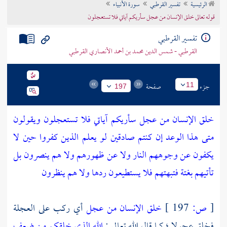
الرئيسية
تفسير القرطبي
سورة الأنبياء
تراجم الأعلام
قوله تعالى خلق الإنسان من عجل سأريكم آياتي فلا تستعجلون
تفسير القرطبي
القرطبي - شمس الدين محمد بن أحمد الأنصاري القرطبي
جزء
صفحة
11
197
خلق الإنسان من عجل سأريكم آياتي فلا تستعجلون ويقولون
متى هذا الوعد إن كنتم صادقين لو يعلم الذين كفروا حين لا
يكفون عن وجوههم النار ولا عن ظهورهم ولا هم ينصرون بل
تأتيهم بغتة فتبهتهم فلا يستطيعون ردها ولا هم ينظرون
[
ص:
197 ]
خلق الإنسان من عجل
أي ركب على العجلة
فخلق عجولا ؛ كما قال الله تعالى :
الله الذي خلقكم من ضعف