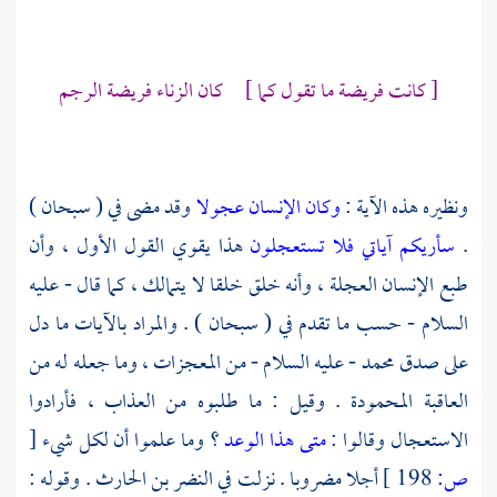
[ كانت فريضة ما تقول كما ] كان الزناء فريضة الرجم
ونظيره هذه الآية :
وكان الإنسان عجولا
وقد مضى في ( سبحان )
.
سأريكم آياتي فلا تستعجلون
هذا يقوي القول الأول ، وأن
طبع الإنسان العجلة ، وأنه خلق خلقا لا يتمالك ، كما قال - عليه
السلام - حسب ما تقدم في ( سبحان ) . والمراد بالآيات ما دل
على صدق
محمد
- عليه السلام - من المعجزات ، وما جعله له من
العاقبة المحمودة . وقيل : ما طلبوه من العذاب ، فأرادوا
الاستعجال وقالوا :
متى هذا الوعد
؟ وما علموا أن لكل شيء
[
ص:
198 ]
أجلا مضروبا . نزلت في
النضر بن الحارث
. وقوله :