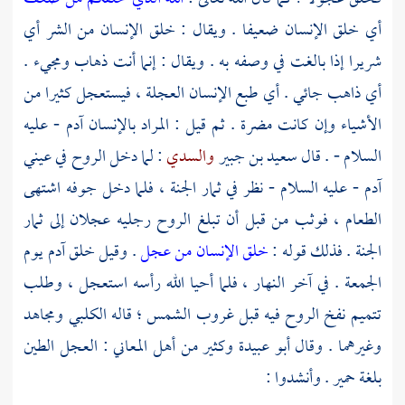
أي خلق الإنسان ضعيفا . ويقال : خلق الإنسان من الشر أي
شريرا إذا بالغت في وصفه به . ويقال : إنما أنت ذهاب ومجيء .
أي ذاهب جائي . أي طبع الإنسان العجلة ، فيستعجل كثيرا من
الأشياء وإن كانت مضرة . ثم قيل : المراد بالإنسان
آدم
- عليه
السلام - . قال
سعيد بن جبير
والسدي
: لما دخل الروح في عيني
آدم
- عليه السلام - نظر في ثمار الجنة ، فلما دخل جوفه اشتهى
الطعام ، فوثب من قبل أن تبلغ الروح رجليه عجلان إلى ثمار
الجنة . فذلك قوله :
خلق الإنسان من عجل
. وقيل خلق
آدم
يوم
الجمعة . في آخر النهار ، فلما أحيا الله رأسه استعجل ، وطلب
تتميم نفخ الروح فيه قبل غروب الشمس ؛ قاله
الكلبي
ومجاهد
وغيرهما . وقال
أبو عبيدة
وكثير من أهل المعاني : العجل الطين
بلغة حمير . وأنشدوا :