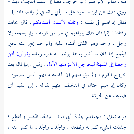
فيه ، فقالوا
لإبراهيم
: لو خرجت معنا إلى عيدنا أعجبك ديننا -
روي ذلك عن
ابن مسعود
على ما يأتي بيانه في ( والصافات ) -
فقال
إبراهيم
في نفسه :
وتالله لأكيدن أصنامكم
. قال
مجاهد
وقتادة
: إنما قال ذلك
إبراهيم
في سر من قومه ، ولم يسمعه إلا
رجل . واحد وهو الذي أفشاه عليه والواحد يخبر عنه بخبر
الجمع إذا كان ما أخبر به مما يرضى به غيره ومثله
يقولون لئن
رجعنا إلى المدينة ليخرجن الأعز منها الأذل
. وقيل : إنما قاله بعد
خروج القوم ، ولم يبق منهم إلا الضعفاء فهم الذين سمعوه .
وكان
إبراهيم
احتال في التخلف عنهم بقوله : إني سقيم أي
ضعيف عن الحركة .
قوله تعالى : فجعلهم جذاذا أي فتاتا . والجذ الكسر والقطع ؛
جذذت الشيء كسرته وقطعته . والجذاذ والجذاذ ما كسر منه ،