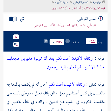
الرئيسية
تفسير القرطبي
سورة الأنبياء
تراجم الأعلام
قوله تعالى وتالله لأكيدن أصنامكم بعد أن تولوا مدبرين
تفسير القرطبي
القرطبي - شمس الدين محمد بن أحمد الأنصاري القرطبي
جزء
صفحة
11
205
قوله :
وتالله لأكيدن أصنامكم بعد أن تولوا مدبرين فجعلهم
جذاذا إلا كبيرا لهم لعلهم إليه يرجعون
قوله تعالى :
وتالله لأكيدن أصنامكم
أخبر أنه لم يكتف بالمحاجة
باللسان بل كسر أصنامهم فعل واثق بالله تعالى ، موطن نفسه على
مقاساة المكروه في الذب عن الدين . والتاء في تالله تختص في
القسم باسم الله وحده ، والواو تختص بكل مظهر ، والباء بكل