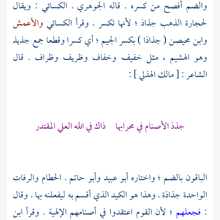
والضم أفصح من كسره . قاله
الجوهري
.
الكسائي
: ويقال
لحجارة الذهب جذاذ ؛ لأنها تكسر . وقرأ
الكسائي
والأعمش
وابن محيصن
( جذاذا ) بكسر الجيم ؛ أي كسرا وقطعا جمع جذيذ
وهو الهشيم ، مثل خفيف وخفاف وظريف وظراف . قال
الشاعر : [
مالك الهذلي
] :
جذذ الأصنام في محرابها ذاك في الله العلي المقتدر
الباقون بالضم ؛ واختاره
أبو عبيد
وأبو حاتم
. الحطام والرفات
الواحدة جذاذة . وهذا هو الكيد الذي أقسم به ليفعلنه بها . وقال
:
فجعلهم
؛ لأن القوم اعتقدوا في أصنامهم الإلهية . وقرأ
ابن