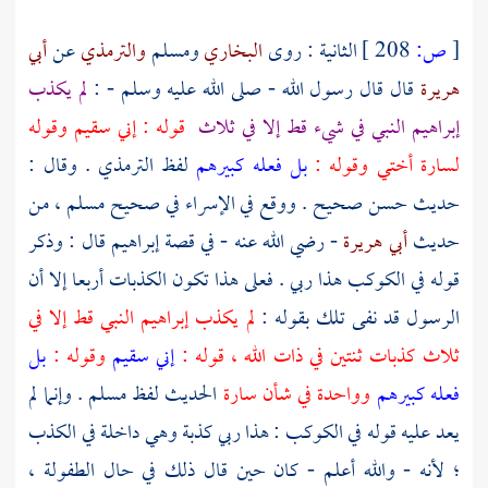
[
ص:
208 ]
الثانية : روى
البخاري
ومسلم
والترمذي
عن
أبي
هريرة
قال قال رسول الله - صلى الله عليه وسلم - :
لم يكذب
إبراهيم
النبي في شيء قط إلا في ثلاث
قوله : إني سقيم وقوله
لسارة
أختي وقوله :
بل فعله كبيرهم
لفظ
الترمذي
. وقال :
حديث حسن صحيح . ووقع في الإسراء في صحيح
مسلم ،
من
حديث
أبي هريرة
- رضي الله عنه - في قصة
إبراهيم
قال : وذكر
قوله في الكوكب هذا ربي . فعلى هذا تكون الكذبات أربعا إلا أن
الرسول قد نفى تلك بقوله :
لم يكذب
إبراهيم
النبي قط إلا في
ثلاث كذبات ثنتين في ذات الله ، قوله :
إني سقيم
وقوله :
بل
فعله كبيرهم
وواحدة في شأن
سارة
الحديث لفظ
مسلم
. وإنما لم
يعد عليه قوله في الكوكب : هذا ربي كذبة وهي داخلة في الكذب
؛ لأنه - والله أعلم - كان حين قال ذلك في حال الطفولة ،