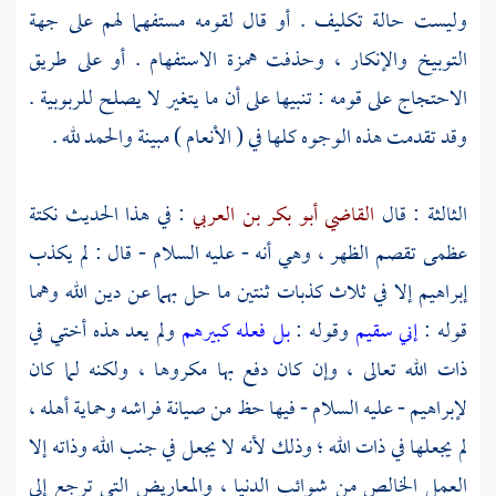
وليست حالة تكليف . أو قال لقومه مستفهما لهم على جهة
التوبيخ والإنكار ، وحذفت همزة الاستفهام . أو على طريق
الاحتجاج على قومه : تنبيها على أن ما يتغير لا يصلح للربوبية .
وقد تقدمت هذه الوجوه كلها في ( الأنعام ) مبينة والحمد لله .
الثالثة : قال
القاضي أبو بكر بن العربي
: في هذا الحديث نكتة
عظمى تقصم الظهر ، وهي أنه - عليه السلام - قال : لم يكذب
إبراهيم
إلا في ثلاث كذبات ثنتين ما حل بهما عن دين الله وهما
قوله :
إني سقيم
وقوله :
بل فعله كبيرهم
ولم يعد هذه أختي في
ذات الله تعالى ، وإن كان دفع بها مكروها ، ولكنه لما كان
لإبراهيم
- عليه السلام - فيها حظ من صيانة فراشه وحماية أهله ،
لم يجعلها في ذات الله ؛ وذلك لأنه لا يجعل في جنب الله وذاته إلا
العمل الخالص من شوائب الدنيا ، والمعاريض التي ترجع إلى