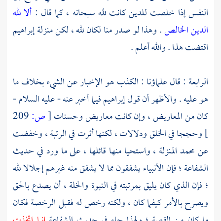
النفس إذا خلصت للدين كانت لله سبحانه ، كما قال :
ألا لله
الدين الخالص
. وهذا لو صدر منا لكان لله ، لكن منزلة
إبراهيم
اقتضت هذا . والله أعلم .
الرابعة : قال علماؤنا : الكذب هو الإخبار عن الشيء بخلاف ما
هو عليه . والأظهر أن قول
إبراهيم
فيما أخبر عنه - عليه السلام -
كان من المعاريض ، وإن كانت معاريض وحسنات
[
ص:
209
]
وحججا في الخلق ودلالات ، لكنها أثرت في الرتبة ، وخفضت
عن
محمد
المنزلة ، واستحيا منها قائلها ، على ما ورد في حديث
الشفاعة ؛ فإن الأنبياء يشفقون مما لا يشفق منه غيرهم إجلالا لله
؛ فإن الذي كان يليق بمرتبته في النبوة والخلة ، أن يصدع بالحق
ويصرح بالأمر كيفما كان ، ولكنه رخص له فقبل الرخصة فكان
ما كان من القصة ؛ ولهذا جاء في حديث الشفاعة
إنما اتخذت