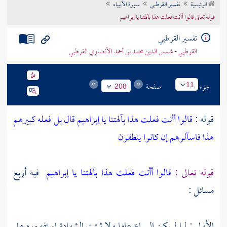
الرئيسية
تفسير القرطبي
سورة الأنبياء
تراجم الأعلام
قوله تعالى قالوا أأنت فعلت هذا بآلهتنا يا إبراهيم
تفسير القرطبي
القرطبي - شمس الدين محمد بن أحمد الأنصاري القرطبي
جزء
صفحة
11
208
قوله :
قالوا أأنت فعلت هذا بآلهتنا يا إبراهيم قال بل فعله كبيرهم
هذا فاسألوهم إن كانوا ينطقون
قوله تعالى :
قالوا أأنت فعلت هذا بآلهتنا يا إبراهيم
فيه أربع
مسائل :
الأولى : لما لم يكن السماع عاما ولا ثبتت الشهادة استفهموه هل