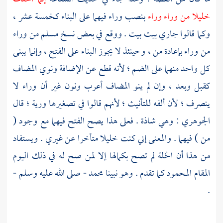
خليلا من وراء وراء
بنصب وراء فيهما على البناء كخمسة عشر ،
وكما قالوا جاري بيت بيت . ووقع في بعض نسخ
مسلم
من وراء
من وراء بإعادة من ، وحينئذ لا يجوز البناء على الفتح ، وإنما يبنى
كل واحد منهما على الضم ؛ لأنه قطع عن الإضافة ونوي المضاف
كقبل وبعد ، وإن لم ينو المضاف أعرب ونون غير أن وراء لا
ينصرف ؛ لأن ألفه للتأنيث ؛ لأنهم قالوا في تصغيرها ورية ؛ قال
الجوهري
: وهي شاذة . فعلى هذا يصح الفتح فيهما مع وجود (
من ) فيهما . والمعنى إني كنت خليلا متأخرا عن غيري . ويستفاد
من هذا أن الخلة لم تصح بكمالها إلا لمن صح له في ذلك اليوم
المقام المحمود كما تقدم . وهو نبينا
محمد
- صلى الله عليه وسلم -
.