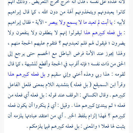
لأنه عدده على نفسه ، فدل أنه خرج مخرج التعريض . وذلك أنهم
كانوا يعبدونهم ويتخذونهم آلهة من دون الله ، كما قال
إبراهيم
لأبيه :
يا أبت لم تعبد ما لا يسمع ولا يبصر
- الآية - فقال
إبراهيم
:
بل فعله كبيرهم هذا
ليقولوا إنهم لا ينطقون ولا ينفعون ولا
يضرون ؛ فيقول لهم فلم تعبدونهم ؟ فتقوم عليهم الحجة منهم ،
ولهذا يجوز عند الأمة فرض الباطل مع الخصم حتى يرجع إلى
الحق من ذات نفسه ؛ فإنه أقرب في الحجة وأقطع للشبهة ، كما قال
لقومه : هذا ربي وهذه أختي وإني سقيم و
بل فعله كبيرهم هذا
وقرأ
ابن السميقع
( بل فعله ) بتشديد اللام بمعنى فلعل الفاعل
كبيرهم . وقال
الكسائي
: الوقف عند قوله : بل فعله أي فعله من
فعله ؛ ثم يبتدئ كبيرهم هذا . وقيل : أي لم ينكروا أن يكون فعله
كبيرهم ؟ فهذا إلزام بلفظ الخبر . أي من اعتقد عبادتها يلزمه أن
يثبت لها فعلا ؛ والمعنى : بل فعله كبيرهم فيما يلزمكم .