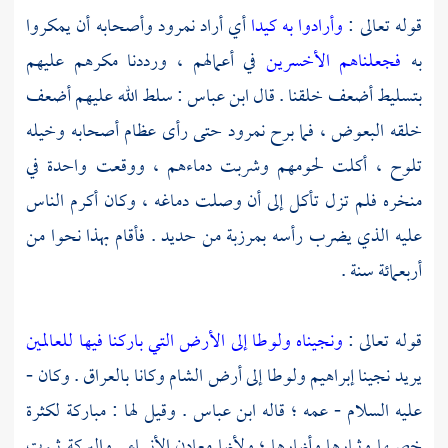
قوله تعالى :
وأرادوا به كيدا
أي أراد
نمرود
وأصحابه أن يمكروا
به
فجعلناهم الأخسرين
في أعمالهم ، ورددنا مكرهم عليهم
بتسليط أضعف خلقنا . قال
ابن عباس
: سلط الله عليهم أضعف
خلقه البعوض ، فما برح
نمرود
حتى رأى عظام أصحابه وخيله
تلوح ، أكلت لحومهم وشربت دماءهم ، ووقعت واحدة في
منخره فلم تزل تأكل إلى أن وصلت دماغه ، وكان أكرم الناس
عليه الذي يضرب رأسه بمرزبة من حديد . فأقام بهذا نحوا من
أربعمائة سنة .
قوله تعالى :
ونجيناه ولوطا إلى الأرض التي باركنا فيها للعالمين
يريد نجينا
إبراهيم
ولوطا
إلى أرض
الشام
وكانا
بالعراق
. وكان -
عليه السلام - عمه ؛ قاله
ابن عباس
. وقيل لها : مباركة لكثرة
خصبها وثمارها وأنهارها ؛ ولأنها معادن الأنبياء . والبركة ثبوت