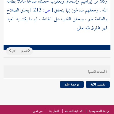
وكلا من
إبراهيم
وإسحاق
ويعقوب
جعلناه صالحا عاملا بطاعة
الله . وجعلهم صالحين إنما يتحقق
[
ص:
213 ]
بخلق الصلاح
والطاعة لهم ، وبخلق القدرة على الطاعة ، ثم ما يكتسبه العبد
فهو مخلوق لله تعالى .
السابق
التالي
الخدمات العلمية
تفسير الآية
ترجمة علم
وثيقة الخصوصية
اتفاقية الخدمة
اتصل بنا
من نحن