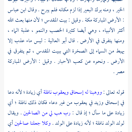
الخير ، ومنه برك البعير إذا لزم مكانه فلم يبرح . وقال
ابن عباس
: الأرض المباركة
مكة
. وقيل :
بيت المقدس ؛
لأن منها بعث الله
أكثر الأنبياء ، وهي أيضا كثيرة الخصب والنمو ، عذبة الماء ،
ومنها يتفرق في الأرض . قال
أبو العالية
: ليس ماء عذب إلا
يهبط من السماء إلى الصخرة التي
ببيت المقدس ،
ثم يتفرق في
الأرض . ونحوه عن
كعب الأحبار
. وقيل : الأرض المباركة
مصر
.
قوله تعالى :
ووهبنا له إسحاق ويعقوب نافلة
أي زيادة ؛ لأنه دعا
في
إسحاق
وزيد
في
يعقوب
من غير دعاء فكان ذلك نافلة ؛ أي
زيادة على ما سأل ؛ إذ قال :
رب هب لي من الصالحين
. ويقال
لولد الولد نافلة ؛ لأنه زيادة على الولد .
وكلا جعلنا صالحين
أي