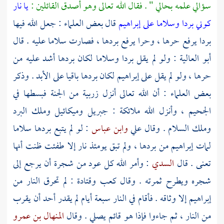
سؤالي علمه بحالي " . فقال الله تعالى وهو أصدق القائلين :
يا نار
كوني بردا وسلاما على إبراهيم
قال بعض العلماء : جعل الله فيها
بردا يرفع حرها ، وحرا يرفع بردها ، فصارت سلاما عليه . قال
أبو العالية
: ولو لم يقل بردا وسلاما لكان بردها أشد عليه من
حرها ، ولو لم يقل على
إبراهيم
لكان بردها باقيا على الأبد . وذكر
بعض العلماء : أن الله تعالى أنزل زربية من الجنة فبسطها في
الجحيم ، وأنزل الله ملائكة :
جبريل
وميكائيل
وملك البرد
وملك السلام . وقال
علي
وابن عباس
: لو لم يتبع بردها سلاما
لمات
إبراهيم
من بردها ، ولم تبق يومئذ نار إلا طفئت ظنت أنها
تعنى . قال
السدي
: وأمر الله كل عود من شجرة أن يرجع إلى
شجره ويطرح ثمرته . وقال
كعب
وقتادة
: لم تحرق النار من
إبراهيم
إلا وثاقه . فأقام في النار سبعة أيام لم يقدر أحد أن يقرب
من النار ، ثم جاءوا فإذا هو قائم يصلي . وقال
المنهال بن عمرو