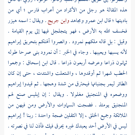
هذه المقالة هو رجل من
الأكراد
من أعراب
فارس ؛
أي من
باديتها ؛ قال
ابن عمرو
ومجاهد
وابن جريج
. ويقال : اسمه
هيزر
فخسف الله به الأرض ، فهو يتجلجل فيها إلى يوم القيامة .
وقيل : بل قاله ملكهم
نمرود
. وانصروا آلهتكم بتحريق
إبراهيم
لأنه يسبها ويعيبها . وجاء في الخبر : أن
نمرود
بنى صرحا طوله
ثمانون ذراعا وعرضه أربعون ذراعا . قال
ابن إسحاق
: وجمعوا
الحطب شهرا ثم أوقدوها ، واشتعلت واشتدت ، حتى إن كان
الطائر ليمر بجنباتها فيحترق من شدة وهجها . ثم قيدوا
إبراهيم
ووضعوه في المنجنيق مغلولا . ويقال : إن إبليس صنع لهم
المنجنيق يومئذ . فضجت السماوات والأرض ومن فيهن من
الملائكة وجميع الخلق ، إلا الثقلين ضجة واحدة : ربنا !
إبراهيم
ليس في الأرض أحد يعبدك غيره يحرق فيك فأذن لنا في نصرته .