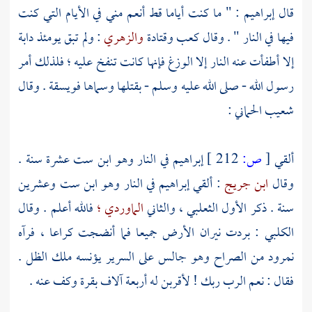
قال
إبراهيم
: " ما كنت أياما قط أنعم مني في الأيام التي كنت
فيها في النار " . وقال
كعب
وقتادة
والزهري
: ولم تبق يومئذ دابة
إلا أطفأت عنه النار إلا الوزغ فإنها كانت تنفخ عليه ؛ فلذلك أمر
رسول الله - صلى الله عليه وسلم - بقتلها وسماها فويسقة . وقال
شعيب الحماني
:
ألقي
[
ص:
212 ]
إبراهيم
في النار وهو ابن ست عشرة سنة .
وقال
ابن جريج
: ألقي
إبراهيم
في النار وهو ابن ست وعشرين
سنة . ذكر الأول
الثعلبي ،
والثاني
الماوردي ؛
فالله أعلم . وقال
الكلبي
: بردت نيران الأرض جميعا فما أنضجت كراعا ، فرآه
نمرود
من الصراح وهو جالس على السرير يؤنسه ملك الظل .
فقال : نعم الرب ربك ! لأقربن له أربعة آلاف بقرة وكف عنه .