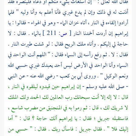
فقال الله تعالى : " إن استغاث بشيء منكم أو دعاه فلينصره فقد
أذنت له في ذلك وإن لم يدع غيري فأنا أعلم به وأنا وليه " فلما
أرادوا إلقاءه في النار ، أتاه خزان الماء - وهو في الهواء - فقالوا : يا
إبراهيم
إن أردت أخمدنا النار
[
ص:
211 ]
بالماء . فقال : لا
حاجة لي إليكم . وأتاه ملك الريح فقال : لو شئت طيرت النار .
فقال : لا . ثم رفع رأسه إلى السماء فقال : " اللهم أنت الواحد في
السماء وأنا الواحد في الأرض ليس أحد يعبدك غيري حسبي الله
ونعم الوكيل " . وروى
أبي بن كعب
- رضي الله عنه - عن النبي
- صلى الله عليه وسلم -
إن
إبراهيم
حين قيدوه ليلقوه في النار ،
قال : لا إله إلا أنت سبحانك رب العالمين لك الحمد ولك الملك
لا شريك لك ، قال : ثم رموا به في المنجنيق من مضرب شاسع ،
فاستقبله
جبريل ؛
فقال : يا
إبراهيم
ألك حاجة ؟ قال : " أما
إليك فلا " . فقال
جبريل
: فاسأل ربك . فقال : " حسبي من