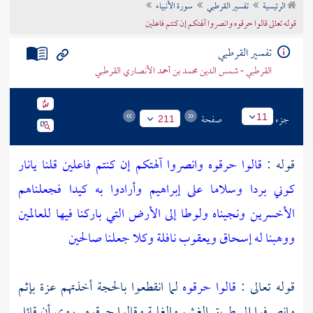
الرئيسية
تفسير القرطبي
سورة الأنبياء
تراجم الأعلام
قوله تعالى قالوا حرقوه وانصروا آلهتكم إن كنتم فاعلين
تفسير القرطبي
القرطبي - شمس الدين محمد بن أحمد الأنصاري القرطبي
جزء
صفحة
11
211
قوله :
قالوا حرقوه وانصروا آلهتكم إن كنتم فاعلين قلنا يانار
كوني بردا وسلاما على إبراهيم وأرادوا به كيدا فجعلناهم
الأخسرين ونجيناه ولوطا إلى الأرض التي باركنا فيها للعالمين
ووهبنا له إسحاق ويعقوب نافلة وكلا جعلنا صالحين
قوله تعالى :
قالوا حرقوه
لما انقطعوا بالحجة أخذتهم عزة بإثم
وانصرفوا إلى طريق الغشم والغلبة وقالوا حرقوه . روي أن قائل