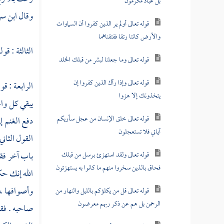
بل عباد مكرمون
وقال
ابن سي
قوله تعالى أولم ير الذين كفروا أن السماوات
والأرض كانتا رتقا ففتقناهما
الثالثة : قول
قوله تعالى وما جعلنا لبشر من قبلك الخلد
قوله تعالى وإذا رآك الذين كفروا إن
الرابعة : قو
يتخذونك إلا هزوا
يبقي كل واح
قوله تعالى خلق الإنسان من عجل سأريكم
دفع الغنم 
آياتي فلا تستعجلون
القول الثان
باب آخر فقا
قوله تعالى ولقد استهزئ برسل من قبلك
فحاق بالذين سخروا منهم ما كانوا به يستهزئون
الله إنك حك
وأصوافها ، 
قوله تعالى قل من يكلؤكم بالليل والنهار من
الرحمن بل هم عن ذكر ربهم معرضون
صاحبه . فق