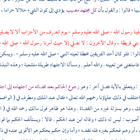
با ؛ قالوا : والقول بأن
كل مجتهد مصيب
يؤدي إلى كون الشيء حلالا حراما ، و
فينا رسول الله - صلى الله عليه وسلم - يوم انصرف من الأحزاب ألا لا يصلي
بني قريظة ،
وقال الآخرون : لا نصلي إلا حيث أمرنا رسول الله - صلى الله ع
الوا : فلو كان أحد الفريقين مخطئا لعينه النبي - صلى الله عليه وسلم - . ويمكن
استغنى عن تعيينه . والله أعلم . ومسألة الاجتهاد طويلة متشعبة ؛ وهذه النبذة ال
 : ويتعلق بالآية فصل آخر : وهو
رجوع الحاكم بعد قضائه من اجتهاده إلى اج
ختلف في ذلك علماؤنا رحمهم الله تعالى ؛ فقال
عبد الملك
ومطرف
في ( الواضح
ك ، وهو بمنزلة غيره من القضاة . وهذا هو ظاهر قول
مالك
رحمه الله في ( ا
ه أصوب : ليس له ذلك ؛ وقاله
ابن عبد الحكم
. قالا : ويستأنف الحكم بما قو
 أو وهم فحكم بغيره فله نقضه ؛ وأما وإن حكم بحكم هو الأقوى عنده في ذ