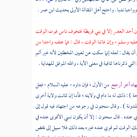
واجبا ندبا . واحتج أهل المقالة الأولى بحديث
ابن عمر
.
ن أحد العصر إلا في
بني قريظة
فتخوف ناس فوت الوقت
ليه وسلم - وإن فاتنا الوقت ، قال : فما عنف واحدا من
 أن يقال : لعله إنما سكت عن تعيين المخطئين لأنه غير آثم
تي ذكرناها كافية في معنى الآية ، والله الموفق للهداية .
تهاد آخر أرجح
من الأول ؛ فإن
داود
- عليه السلام - فعل
ة ) : ذلك له ما دام في ولايته ؛ فأما إن كانت ولاية أخرى
لمدونة ) . وقال
سحنون
في رجوعه من اجتهاد فيه قول إلى
ي عنده . قال
سحنون
: إلا أن يكون نسي الأقوى عنده في
لك الوقت ثم قوي عنده غيره بعد ذلك فلا سبيل إلى نقض