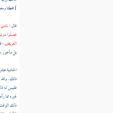
تكتمون
]
مخطئا ومصي
سورة الحج
قال :
نادى 
سورة المؤمنون
فصلوا دون
سورة النور
الفريقين ؛
ق
سورة الفرقان
بل مأجور ، ف
سورة الشعراء
الحادية عشر
سورة النمل
ذلك . وقد ا
سورة القصص
فليس له ذل
غيره مما رآ
سورة العنكبوت
ذلك الوقت ،
سورة الروم