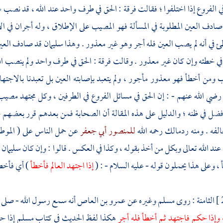
ي الفروع إذا اختلفوا ؛ فقالت فرقة : الحق في طرف واحد عند الله ، قد نصب 
صادف العين المطلوبة في المسألة فهو المصيب على الإطلاق ، وله أجران في ا
ئ في أنه لم يصب العين فله أجر وهو غير معذور . وهذا
سليمان
قد صادف العين 
 في خطئه وإن كان غير معذور . وقالت فرقة : الحق في طرف واحد ولم ينصب الل
ومن أخطأ فهو معذور مأجور ، ولم يتعبد بإصابته العين بل تعبدنا بالاجت
ضي الله عنهم - : إن الحق في مسائل الفروع في الطرفين ، وكل مجتهد مصيب ،
أفضل في ظنه ؛ والدليل على هذه المقالة أن الصحابة فمن بعدهم قرر بعضهم 
لفه . ومنه رد
مالك
رحمه الله
للمنصور أبي جعفر
عن حمل الناس على ( الموطأ 
 عند الله تعالى وبكل من أخذ بقوله ، وكذا في العكس . قالوا : وإن كان
سليمان
-
 وعلى هذا يحملون قوله - عليه السلام - : (
إذا اجتهد العالم فأخطأ
) أي فأخط
الثامنة : روى
مسلم
وغيره عن
عمرو بن العاص
أنه سمع رسول الله - صلى ا
 وإذا حكم فاجتهد ثم أخطأ فله أجر
هكذا لفظ الحديث في كتاب
مسلم
إذا ح