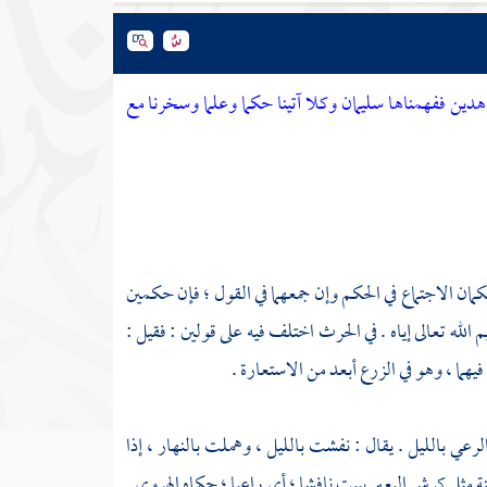
دين ففهمناها سليمان وكلا آتينا حكما وعلما وسخرنا مع
يحكمان الاجتماع في الحكم وإن جمعهما في القول ؛ فإن حكمين
م الله تعالى إياه . في الحرث اختلف فيه على قولين : فقيل :
فيهما ، وهو في الزرع أبعد من الاستعارة .
رعي بالليل . يقال : نفشت بالليل ، وهملت بالنهار ، إذا
جنة مثل كرش البعير يبيت نافشا ؛ أي راعيا ؛ حكاه
الهروي
.