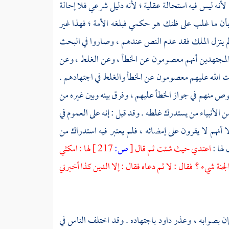
أنه ليس فيه استحالة عقلية ؛ لأنه دليل شرعي فلا إحالة
طع بأن ما غلب على ظنك هو حكمي فبلغه الأمة ؛ فهذا غير
ذا لم ينزل الملك فقد عدم النص عندهم ، وصاروا في البحث
المجتهدين أنهم معصومون عن الخطأ ، وعن الغلط ، وعن
ات الله عليهم معصومون عن الخطأ والغلط في اجتهادهم .
خصوص منهم في جواز الخطأ عليهم ، وفرق بينه وبين غيره من
 الأنبياء من يستدرك غلطه . وقد قيل : إنه على العموم في
لا أنهم لا يقرون على إمضائه ، فلم يعتبر فيه استدراك من
لها :
اعتدي حيث شئت ثم قال
[
ص:
217 ]
لها : امكثي
نة شيء ؟ فقال : لا ثم دعاه فقال : إلا الدين كذا أخبرني
ان
بصوابه ، وعذر
داود
باجتهاده . وقد اختلف الناس في