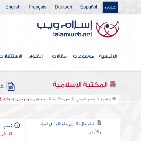
عربي
Español
Deutsch
Français
English
سورة الحجر
سورة النحل
سورة الإسراء
سورة الكهف
الرئيسية
موسوعات
مقالات
الفتوى
الاستشارات
سورة مريم
سورة طه عليه السلام
المكتبة الإسلامية
كتب
سورة الأنبياء
الرئيسية
تفسير القرطبي
سورة الأنبياء
قوله تعالى وداود وسليمان إذ يحكمان 
قوله تعالى اقترب للناس حسابهم
قوله تعالى قال ربي يعلم القول في السماء
تفسير ا
والأرض
القرطبي 