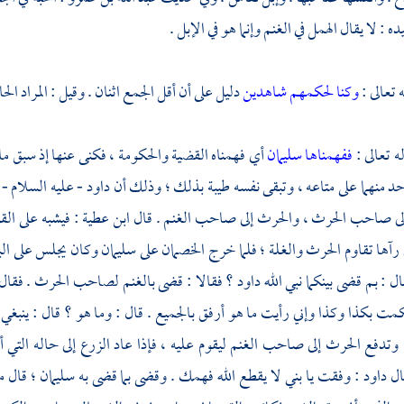
ده
: لا يقال الهمل في الغنم وإنما هو في الإبل .
ه تعالى :
وكنا لحكمهم شاهدين
دليل على أن أقل الجمع اثنان . وقيل : المراد ا
له تعالى :
ففهمناها سليمان
أي فهمناه القضية والحكومة ، فكنى عنها إذ سبق 
د منهما على متاعه ، وتبقى نفسه طيبة بذلك ؛ وذلك أن
داود
- عليه السلام -
إلى صاحب الحرث ، والحرث إلى صاحب الغنم . قال
ابن عطية
: فيشبه على الق
ي رآها تقاوم الحرث والغلة ؛ فلما خرج الخصمان على
سليمان
وكان يجلس على الب
ل : بم قضى بينكما نبي الله
داود
؟ فقالا : قضى بالغنم لصاحب الحرث . فقال لع
مت بكذا وكذا وإني رأيت ما هو أرفق بالجميع . قال : وما هو ؟ قال : ينبغي 
وتدفع الحرث إلى صاحب الغنم ليقوم عليه ، فإذا عاد الزرع إلى حاله التي أصاب
ال
داود
: وفقت يا بني لا يقطع الله فهمك . وقضى بما قضى به
سليمان ؛
قال م