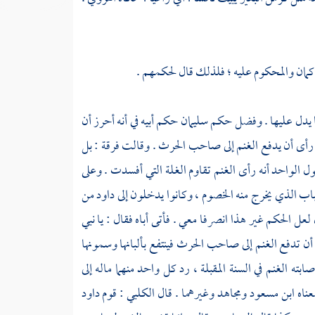
لحاكمان والمحكوم عليه ؛ فلذلك قال لحكمهم .
ما يدل عليها . وفضل حكم
سليمان
حكم أبيه في أنه أحرز أن
 رأى أن يدفع الغنم إلى صاحب الحرث . وقالت فرقة : بل
ول الواحد أنه رأى الغنم تقاوم الغلة التي أفسدت . وعلى
اب الذي يخرج منه الخصوم ، وكانوا يدخلون إلى
داود
من
ل الحكم غير هذا انصرفا معي . فأتى أباه فقال : يا نبي
أن تدفع الغنم إلى صاحب الحرث فينتفع بألبانها وسمونها
ته الغنم في السنة المقبلة ، رد كل واحد منهما ماله إلى
عناه
ابن مسعود
ومجاهد
وغيرهما . قال
الكلبي
: قوم
داود