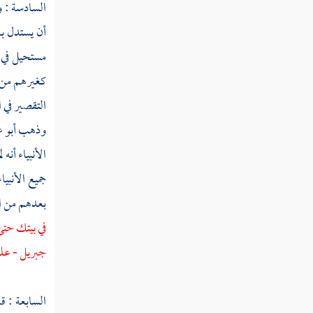
السادسة : و
قوله تعالى فرجعوا إلى أنفسهم فقالوا إنكم
أن يستدل به
أنتم الظالمون
مستحيل في ا
قوله تعالى قالوا حرقوه وانصروا آلهتكم إن
كغيرهم من 
كنتم فاعلين
التقصير في 
قوله تعالى وجعلناهم أئمة يهدون بأمرنا
وذهب
أبو 
الأنبياء أن
قوله تعالى ونوحا إذ نادى من قبل فاستجبنا
له فنجيناه وأهله من الكرب العظيم
جميع الأنبي
بعدهم من الأ
قوله تعالى وداود وسليمان إذ يحكمان في الحرث
في بيتك حتى
قوله تعالى وعلمناه صنعة لبوس لكم
جبريل
- علي
لتحصنكم من بأسكم فهل أنتم شاكرون
قوله تعالى ولسليمان الريح عاصفة تجري
السابعة : ق
بأمره إلى الأرض التي باركنا فيها