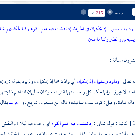
صفحة
215
:
وداود وسليمان إذ يحكمان في الحرث إذ نفشت فيه غنم القوم وكنا لحكمهم شاه
 يسبحن والطير وكنا فاعلين
رون مسألة :
ه تعالى :
وداود وسليمان إذ يحكمان
أي واذكرهما إذ يحكمان ، ولم يرد بقوله : إذ 
د لا يجوز . وإنما حكم كل واحد منهما انفراده ؛ وكان
سليمان
الفاهم لها بتفهي
قاله
قتادة
. وقيل : كرما نبتت عناقيده ؛ قاله
ابن مسعود
وشريح
. و
الحرث
يقال 
الثانية : قوله تعالى :
إذ نفشت فيه غنم القوم
أي رعت فيه ليلا ؛ والنفش ال
ع . وأنفشها صاحبها . وإبل نفاش . وفي حديث
عبد الله بن عمرو
: الحبة في ال