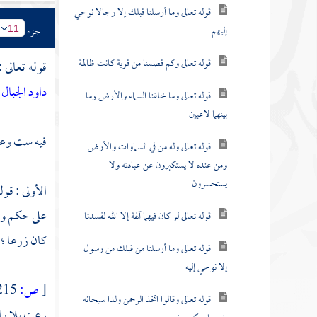
قوله تعالى وما أرسلنا قبلك إلا رجالا نوحي
إليهم
جزء
11
قوله تعالى وكم قصمنا من قرية كانت ظالمة
قوله تعالى 
داود الجبال
قوله تعالى وما خلقنا السماء والأرض وما
بينهما لاعبين
فيه ست وعش
قوله تعالى وله من في السماوات والأرض
ومن عنده لا يستكبرون عن عبادته ولا
يستحسرون
الأولى : قول
على حكم واح
قوله تعالى لو كان فيهما آلهة إلا الله لفسدتا
كان زرعا ؛ 
قوله تعالى وما أرسلنا من قبلك من رسول
إلا نوحي إليه
[
ص:
215 ]
قوله تعالى وقالوا اتخذ الرحمن ولدا سبحانه
رعت بلا را