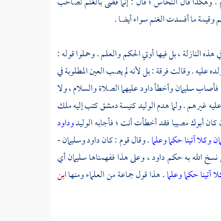
م . وهكذا قال
النحاس ؛
قال : إنما قضى بالغنم لصاحب
نم وقيمة ما أفسدت الغنم سواء أيضا .
ي هذه النازلة ، بل فيها أوتي الحكم والعلم . وحملوا قوله :
لده عليه . وقالت فرقة : بل لأنه لم يصب العين المطلوبة في
هذه فأصاب
سليمان
وأخطأ
داود
عليهما الصلاة والسلام ، ولا
عليه غيرهم . ولما هدم
الوليد
كنيسة دمشق
كتب إليه ملك
ن كان أبوك مصيبا فقد أخطأت أنت ؛ فأجابه
الوليد
وداود
ن وكلا آتينا حكما وعلما
. وقال قوم : كان
داود
وسليمان
-
نسخ الله به حكم
داود ،
وعلى هذا ففهمناها سليمان أي
ا آتينا حكما وعلما
. هذا قول جماعة من العلماء ومنها
ابن