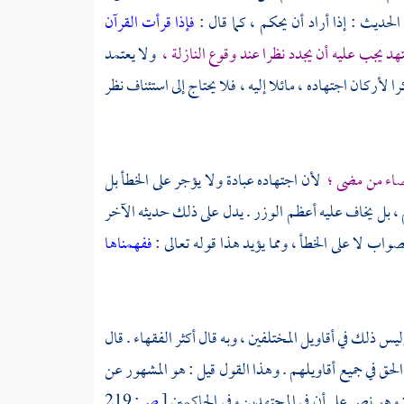
الحديث : إذا أراد أن يحكم ، كما قال :
فإذا قرأت القرآن
هد يجب عليه أن يجدد نظرا عند وقوع النازلة ،
ولا يعتمد
 لأركان اجتهاده ، مائلا إليه ، فلا يحتاج إلى استئناف نظر
قضاء من مضى ؛
لأن اجتهاده عبادة ولا يؤجر على الخطأ بل
م ، بل يخاف عليه أعظم الوزر . يدل على ذلك حديثه الآخر
صواب لا على الخطأ ، ومما يؤيد هذا قوله تعالى :
ففهمناها
يس ذلك في أقاويل المختلفين ، وبه قال أكثر الفقهاء . قال
ق في جميع أقاويلهم . وهذا القول قيل : هو المشهور عن
: وهو نص على أن في المجتهدين وفي الحاكمين
[
ص:
219