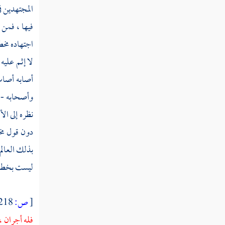
المجتهدين ف
قوله تعالى وأيوب إذ نادى ربه أني مسني
فيها ، فمن 
الضر وأنت أرحم الراحمين
اجتهاده مخط
قوله تعالى وإسماعيل وإدريس وذا الكفل كل
لا إثم عليه
من الصابرين
أصابه أصاب 
قوله تعالى وذا النون إذ ذهب مغاضبا فظن أن
وأصحابه - ر
لن نقدر عليه فنادى
نظره إلى ال
قوله تعالى وزكريا إذ نادى ربه رب لا تذرني
دون قول مخا
فردا
بذلك العالم
قوله تعالى والتي أحصنت فرجها فنفخنا فيها
ليست بخطأ ،
من روحنا وجعلناها وابنها آية للعالمين
قوله تعالى إن هذه أمتكم أمة واحدة وأنا
[
ص:
218 ]
ربكم فاعبدون
فله أجران ،