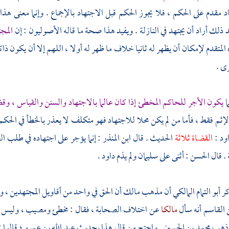
د مقدم على الحكم ، فلا يجوز الحكم قبل الاجتهاد بالإجماع . وإنما معنى هذا 
 ذلك أراد أن يجتهد في النازلة . ويفيد هذا صحة ما قاله الأصوليون : إن
المجت
المتقدم لإمكان أن يظهر له ثانيا خلاف ما ظهر له أولا ، اللهم إلا أن يكون ذاكرا
رى .
ا
يكون الأجر للحاكم المخطئ إذا كان عالما بالاجتهاد والسنن والقياس ، و
إثم فقط ، فأما من لم يكن محلا للاجتهاد فهو متكلف لا يعذر بالخطأ في الحك
اود
:
القضاة ثلاثة
الحديث . قال
ابن المنذر
: إنما يؤجر على اجتهاده في طلب ال
 . قال
الحسن
: أثنى على
سليمان
ولم يذم
داود
.
كر
أبو التمام المالكي
أن مذهب
مالك
أن الحق في واحد من أقاويل المجتهدين ، ول
 القاسم
أنه سأل
مالكا
عن اختلاف الصحابة ، فقال : مخطئ ومصيب ، وليس الح
 ذهب
محمد بن الحسين
. واحتج من قال هذا بحديث
عبد الله بن عمرو ؛
قالوا 