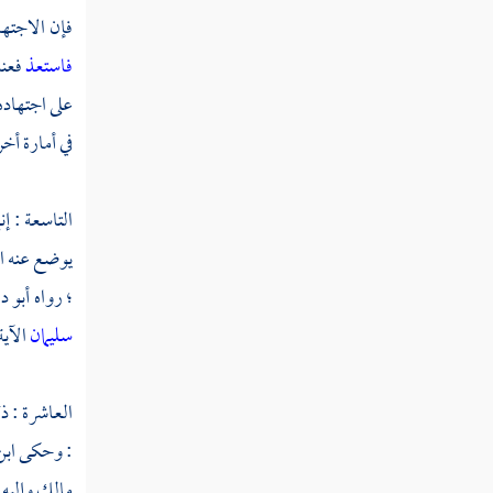
فإن الاجتها
قوله تعالى وتقطعوا أمرهم بينهم كل إلينا
راجعون
فاستعذ
فعند
على اجتهاده 
قوله تعالى وحرام على قرية أهلكناها أنهم لا
يرجعون
في أمارة أخ
قوله تعالى إنكم وما تعبدون من دون الله
حصب جهنم أنتم لها واردون
التاسعة : إنم
يوضع عنه ال
قوله تعالى إن الذين سبقت لهم منا الحسنى
أولئك عنها مبعدون
؛ رواه
أبو د
سليمان
الآية
قوله تعالى ولقد كتبنا في الزبور من بعد الذكر
أن الأرض يرثها عبادي الصالحون
العاشرة : ذ
قوله تعالى وما أرسلناك إلا رحمة للعالمين
: وحكى
ابن
قوله تعالى إنه يعلم الجهر من القول ويعلم ما
مالك
وإليه