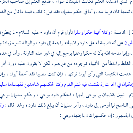
رم الذي أفسدته الغنم فكانت القيمتان سواء ، فدفع الغنم إلى صاحب الكر
ثمنها كان قريبا منه . وأما في حكم
سليمان
فقد قيل : كانت قيمة ما نال من الغ
الخامسة :
وكلا آتينا حكما وعلما
تأول قوم أن
داود
- عليه السلام - لم يخطئ ف
يمان
على أنه فضيلة له على
داود
وفضيلته راجعة إلى
داود ،
والوالد تسره زيادة و
، وإنما مدحه الله بأن له حكما وعلما يرجع إليه في غير هذه النازلة . وأما في 
الغلط والخطأ من الأنبياء كوجوده من غيرهم ، لكن لا يقرون عليه ، وإن أقر 
 هدمت الكنيسة التي رأى أبوك تركها ، فإن كنت مصيبا فقد أخطأ أبوك ، وإ
يحكمان في الحرث إذ نفشت فيه غنم القوم وكنا لحكمهم شاهدين ففهمناها سليما
ام - نبيين يقضيان بما يوحى إليهما ، فحكم
داود
بوحي ، وحكم
سليمان
بوحي 
 الناسخ لما أوحى إلى
داود ،
وأمر
سليمان
أن يبلغ ذلك
داود ؛
ولهذا قال :
وكل
ل الجمهور : إن حكمهما كان باجتهاد وهي :