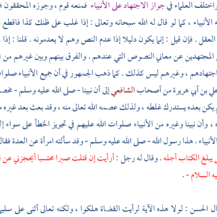
اختلف العلماء في
جواز الاجتهاد على الأنبياء
فمنعه قوم ، وجوزه المحققون ؛ ل
 الأنبياء ، كما لو قال له الله سبحانه وتعالى : إذا غلب على ظنك كذا فاق
لعقل . فإن قيل : إنما يكون دليلا إذا عدم النص وهم لا يعدمونه . قلنا : إ
المجتهدين عن معاني النصوص التي عندهم . والفرق بينهم وبين غيرهم من 
اجتهادهم ، وغيرهم ليس كذلك . كما ذهب الجمهور في أن جميع الأنبياء صلو
علي بن أبي هريرة
من أصحاب
الشافعي
إلى أن نبينا - صلى الله عليه وسلم - م
ه لم يكن بعده يستدرك غلطه ، ولذلك عصمه الله تعالى منه ، وقد بعث بعد غيره من
اء ، وأن نبينا وغيره من الأنبياء صلوات الله عليهم في تجويز الخطأ على سواء إ
نبياء . هذا رسول الله - صلى الله عليه وسلم - وقد سألته امرأة عن العدة فقال 
 يبلغ الكتاب أجله
. وقال له رجل :
أرأيت إن قتلت صبرا محتسبا أيحجزني عن الج
ه السلام -
.
ال
الحسن
: لولا هذه الآية لرأيت القضاة هلكوا ، ولكنه تعالى أثنى على
سليم