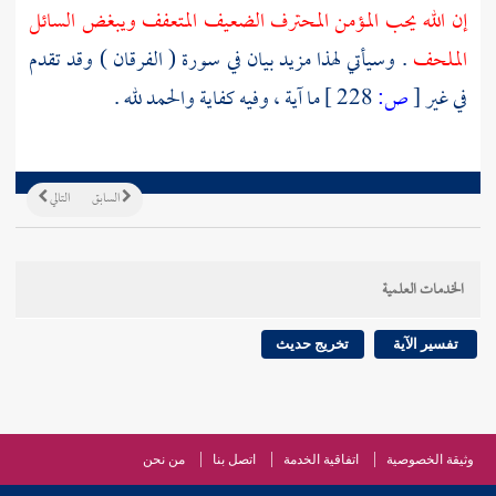
إن الله يحب المؤمن المحترف الضعيف المتعفف ويبغض السائل
الملحف
. وسيأتي لهذا مزيد بيان في سورة ( الفرقان ) وقد تقدم
في غير
[
ص:
228 ]
ما آية ، وفيه كفاية والحمد لله .
السابق
التالي
الخدمات العلمية
تفسير الآية
تخريج حديث
وثيقة الخصوصية
اتفاقية الخدمة
اتصل بنا
من نحن