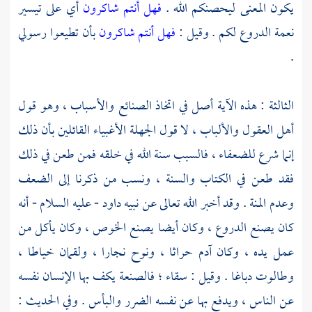
يكون المعنى ليحصنكم الله .
فهل أنتم شاكرون
أي على تيسير
نعمة الدروع لكم . وقيل :
فهل أنتم شاكرون
بأن تطيعوا رسولي
.
الثالثة : هذه الآية أصل في اتخاذ الصنائع والأسباب ، وهو قول
أهل العقول والألباب ، لا قول الجهلة الأغبياء القائلين بأن ذلك
إنما شرع للضعفاء ، فالسبب سنة الله في خلقه فمن طعن في ذلك
فقد طعن في الكتاب والسنة ، ونسب من ذكرنا إلى الضعف
وعدم المنة . وقد أخبر الله تعالى عن نبيه
داود
- عليه السلام - أنه
كان يصنع الدروع ، وكان أيضا يصنع الخوص ، وكان يأكل من
عمل يده ، وكان
آدم
حراثا ،
ونوح
نجارا ،
ولقمان
خياطا ،
وطالوت دباغا . وقيل : سقاء ؛ فالصنعة يكف بها الإنسان نفسه
عن الناس ، ويدفع بها عن نفسه الضرر والبأس . وفي الحديث :