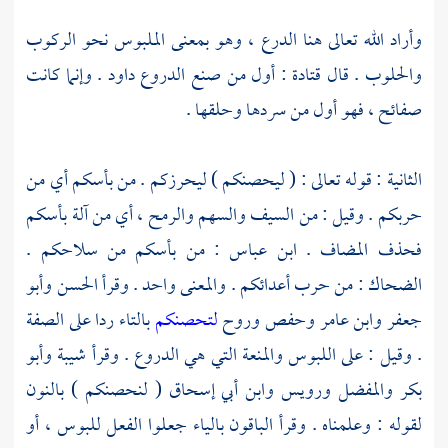
وأراد الله تعالى هنا الدرع ، وهو بمعنى الملبوس نحو الركوب
والحلوب . قال
قتادة
: أول من صنع الدروع
داود
. وإنما كانت
صفائح ، فهو أول من سردها وحلقها .
الثانية : قوله تعالى : ( ليحصنكم ) ليحرزكم . من بأسكم أي من
حربكم . وقيل : من السيف والسهم والرمح ، أي من آلة بأسكم
فحذف المضاف .
ابن عباس
: من بأسكم من سلاحكم .
الضحاك
: من حرب أعدائكم . والمعنى واحد . وقرأ
الحسن
وأبو
جعفر
وابن عامر
وحفص وروح
لتحصنكم
بالتاء ردا على الصفة
. وقيل : على اللبوس والمنعة التي هي الدروع . وقرأ
شيبة
وأبو
بكر
والمفضل
ورويس
وابن أبي إسحاق
( لنحصنكم ) بالنون
لقوله : وعلمناه . وقرأ الباقون بالياء جعلوا الفعل للبوس ، أو