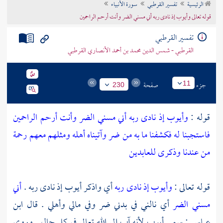
الرئيسية
تفسير القرطبي
سورة الأنبياء
تراجم الأعلام
قوله تعالى وأيوب إذ نادى ربه أني مسني الضر وأنت أرحم الراحمين
تفسير القرطبي
القرطبي - شمس الدين محمد بن أحمد الأنصاري القرطبي
جزء
صفحة
11
230
قوله :
وأيوب إذ نادى ربه أني مسني الضر وأنت أرحم الراحمين
فاستجبنا له فكشفنا ما به من ضر وآتيناه أهله ومثلهم معهم رحمة
من عندنا وذكرى للعابدين
قوله تعالى :
وأيوب إذ نادى ربه
أي واذكر
أيوب
إذ نادى ربه .
أني
مسني الضر
أي نالني في بدني ضر وفي مالي وأهلي . قال
ابن
عباس
: سمي
أيوب
لأنه آب إلى الله تعالى في كل حال . وروي