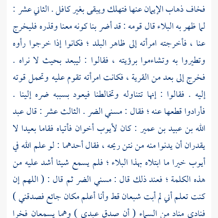
فخاف ذهاب الإيمان عنها فتهلك ويبقى بغير كافل . الثاني عشر :
لما ظهر به البلاء قال قومه : قد أضر بنا كونه معنا وقذره فليخرج
عنا ، فأخرجته امرأته إلى ظاهر البلد ؛ فكانوا إذا خرجوا رأوه
وتطيروا به وتشاءموا برؤيته ، فقالوا : ليبعد بحيث لا نراه .
فخرج إلى بعد من القرية ، فكانت امرأته تقوم عليه وتحمل قوته
إليه . فقالوا : إنها تتناوله وتخالطنا فيعود بسببه ضره إلينا .
فأرادوا قطعها عنه ؛ فقال : مسني الضر . الثالث عشر : قال
عبد
الله بن عبيد بن عمير
: كان
لأيوب
أخوان فأتياه فقاما بعيدا لا
يقدران أن يدنوا منه من نتن ريحه ، فقال أحدهما : لو علم الله في
أيوب
خيرا ما ابتلاه بهذا البلاء ؛ فلم يسمع شيئا أشد عليه من
هذه الكلمة ؛ فعند ذلك قال : مسني الضر ثم قال : ( اللهم إن
كنت تعلم أني لم أبت شبعان قط وأنا أعلم مكان جائع فصدقني )
فنادى مناد من السماء ( أن صدق عبدي ) وهما يسمعان فخرا