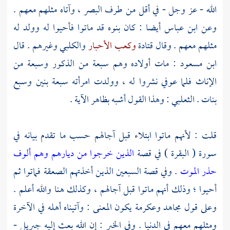
الله - عز وجل - في أقل من طرف البصر ، وآتاه مثلهم معهم .
وعن
ابن عباس
أيضا : كان بنوه قد ماتوا فأحيوا له وولد له
مثلهم معهم . وقال
قتادة
وكعب الأحبار
والكلبي
وغيرهم . قال
ابن مسعود
: مات أولاده وهم سبعة من الذكور وسبعة من
الإناث فلما عوفي نشروا له ، وولدت امرأته سبعة بنين وسبع
بنات .
الثعلبي
: وهذا القول أشبه بظاهر الآية .
قلت : لأنهم ماتوا ابتلاء قبل آجالهم حسب ما تقدم بيانه في
سورة ( البقرة ) في قصة
الذين خرجوا من ديارهم وهم ألوف
حذر الموت
. وفي قصة السبعين الذين أخذتهم الصعقة فماتوا ثم
أحيوا ؛ وذلك أنهم ماتوا قبل آجالهم ، وكذلك هنا والله أعلم .
وعلى قول
مجاهد
وعكرمة
يكون المعنى : وآتيناه أهله في الآخرة
ومثلهم معهم في الدنيا . وفي الخبر : إن الله بعث إليه
جبريل
-