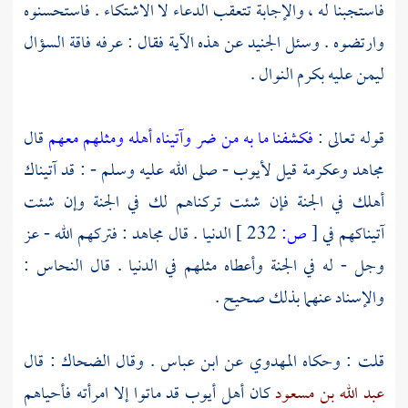
فاستجبنا له ، والإجابة تتعقب الدعاء لا الاشتكاء . فاستحسنوه
وارتضوه . وسئل
الجنيد
عن هذه الآية فقال : عرفه فاقة السؤال
ليمن عليه بكرم النوال .
قوله تعالى :
فكشفنا ما به من ضر وآتيناه أهله ومثلهم معهم
قال
مجاهد
وعكرمة
قيل
لأيوب
- صلى الله عليه وسلم - : قد آتيناك
أهلك في الجنة فإن شئت تركناهم لك في الجنة وإن شئت
آتيناكهم في
[
ص:
232 ]
الدنيا . قال
مجاهد
: فتركهم الله - عز
وجل - له في الجنة وأعطاه مثلهم في الدنيا . قال
النحاس
:
والإسناد عنهما بذلك صحيح .
قلت : وحكاه
المهدوي
عن
ابن عباس
. وقال
الضحاك
: قال
عبد الله بن مسعود
كان أهل
أيوب
قد ماتوا إلا امرأته فأحياهم