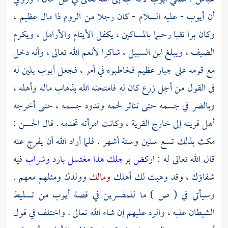
أن
أيوب
- عليه السلام - كان رجلا من
الروم
ذا مال عظيم ،
وكان برا تقيا رحيما بالمساكين ، يكفل الأيتام والأرامل ، ويكرم
الضيف ، ويبلغ ابن السبيل ، شاكرا لأنعم الله تعالى ، وأنه دخل
مع قومه على جبار عظيم فخاطبوه في أمر ، فجعل
أيوب
يلين له
في القول من أجل زرع كان له فامتحنه الله بذهاب ماله وأهله ،
وبالضر في جسمه حتى تناثر لحمه وتدود جسمه ، حتى أخرجه
أهل قريته إلى خارج القرية ، وكانت امرأته تخدمه . قال
الحسن
:
مكث بذلك تسع سنين وستة أشهر . فلما أراد الله أن يفرج عنه
قال الله تعالى له :
اركض برجلك هذا مغتسل بارد وشراب
فيه
شفاؤك ، وقد وهبت لك أهلك
ومالك
وولدك ومثلهم معهم .
وسيأتي في ( ص ) ما للمفسرين في قصة
أيوب
من تسليط
الشيطان عليه ، والرد عليهم إن شاء الله تعالى . واختلف في قول