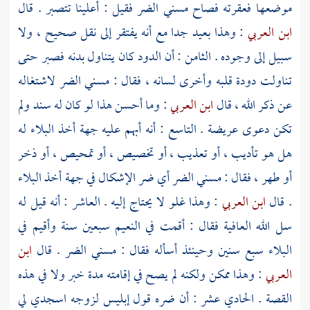
موضعها فعقرته فصاح مسني الضر فقيل : أعلينا تتصبر . قال
ابن العربي
: وهذا بعيد جدا مع أنه يفتقر إلى نقل صحيح ، ولا
سبيل إلى وجوده . الثامن : أن الدود كان يتناول بدنه فصبر حتى
تناولت دودة قلبه وأخرى لسانه ، فقال : مسني الضر لاشتغاله
عن ذكر الله ، قال
ابن العربي
: وما أحسن هذا لو كان له سند ولم
تكن دعوى عريضة . التاسع : أنه أبهم عليه جهة أخذ البلاء له
هل هو تأديب ، أو تعذيب ، أو تخصيص ، أو تمحيص ، أو ذخر
أو طهر ، فقال : مسني الضر أي ضر الإشكال في جهة أخذ البلاء
. قال
ابن العربي
: وهذا غلو لا يحتاج إليه . العاشر : أنه قيل له
سل الله العافية فقال : أقمت في النعيم سبعين سنة وأقيم في
البلاء سبع سنين وحينئذ أسأله فقال : مسني الضر . قال
ابن
العربي
: وهذا ممكن ولكنه لم يصح في إقامته مدة خبر ولا في هذه
القصة . الحادي عشر : أن ضره قول إبليس لزوجه اسجدي لي