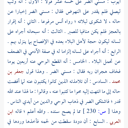
أيوب
: مسني الضر على خمسة عشر قولا : الأول : أنه وثب
ليصلي فلم يقدر على النهوض فقال : مسني الضر إخبارا عن
حاله ، لا شكوى لبلائه ؛ رواه
أنس
مرفوعا . الثاني : أنه إقرار
بالعجز فلم يكن منافيا للصبر . الثالث : أنه سبحانه أجراه على
لسانه ليكون حجة لأهل البلاء بعده في الإفصاح بما ينزل بهم .
الرابع : أنه أجراه على لسانه إلزاما له في صفة الآدمي في الضعف
عن تحمل البلاء . الخامس : أنه انقطع الوحي عنه أربعين يوما
فخاف هجران ربه فقال : مسني الضر . وهذا قول
جعفر بن
محمد
. السادس : أن تلامذته الذين كانوا يكتبون عنه لما أفضت
حاله إلى ما انتهت إليه محوا ما كتبوا عنه ، وقالوا : ما لهذا عند الله
قدر ؛ فاشتكى الضر في ذهاب الوحي والدين من أيدي الناس .
وهذا
[
ص:
230 ]
مما لم يصح سنده . والله أعلم ؛ قاله
ابن
العربي
. السابع : أن دودة سقطت من لحمه فأخذها وردها في