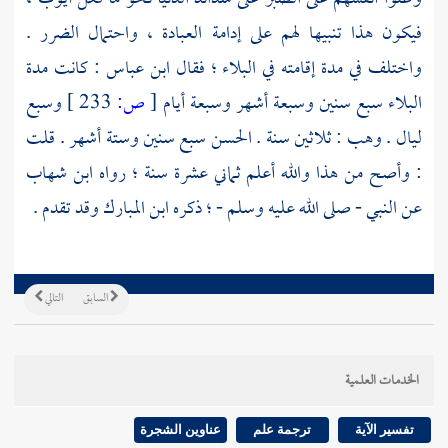
فيكون هذا تنبيها لهم على إدامة العبادة ، واحتمال الضرر .
واختلف في مدة إقامته في البلاء ؛ فقال
ابن عباس
: كانت مدة
البلاء سبع سنين وسبعة أشهر وسبعة أيام
[
ص:
233 ]
وسبع
ليال .
وهب
: ثلاثين سنة .
الحسن
سبع سنين وستة أشهر . قلت
: وأصح من هذا والله أعلم ثماني عشرة سنة ؛ رواه
ابن شهاب
عن النبي - صلى الله عليه وسلم - ؛ ذكره
ابن المبارك
وقد تقدم .
السابق
التالي
الخدمات العلمية
تفسير الآية
ترجمة علم
عناوين الشجرة