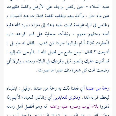
عليه السلام - حين ركض برجله على الأرض ركضة فظهرت
عين ماء حار ، وأخذ بيده ونفضه نفضة فتناثرت عنه الديدان ،
وغاص في الماء غوصة فنبت لحمه وعاد إلى منزله ، ورد الله عليه
أهله ومثلهم معهم ، ونشأت سحابة على قدر قواعد داره
فأمطرت ثلاثة أيام بلياليها جرادا من ذهب . فقال له
جبريل
:
أشبعت ؟ فقال : ومن يشبع من فضل الله ! . فأوحى الله إليه :
قد أثنيت عليك بالصبر قبل وقوعك في البلاء وبعده ، ولولا أني
وضعت تحت كل شعرة منك صبرا ما صبرت .
رحمة من عندنا
أي فعلنا ذلك به رحمة من عندنا . وقيل : ابتليناه
ليعظم ثوابه غدا .
وذكرى للعابدين
أي وتذكيرا للعباد ؛ لأنهم إذا
ذكروا
بلاء
أيوب
وصبره عليه ومحنته
له وهو أفضل أهل زمانه
وطنوا أنفسهم على الصبر على شدائد الدنيا نحو ما فعل
أيوب ،