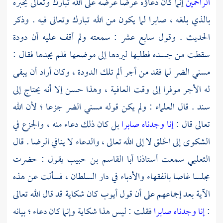
الراحمين
إنما كان دعاؤه عرضا عرضه على الله تبارك وتعالى يخبره
بالذي بلغه ، صابرا لما يكون من الله تبارك وتعالى فيه . وذكر
الحديث . وقول سابع عشر : سمعته ولم أقف عليه أن دودة
سقطت من جسده فطلبها ليردها إلى موضعها فلم يجدها فقال :
مسني الضر لما فقد من أجر ألم تلك الدودة ، وكان أراد أن يبقى
له الأجر موفرا إلى وقت العافية ، وهذا حسن إلا أنه يحتاج إلى
سند . قال العلماء : ولم يكن قوله مسني الضر جزعا ؛ لأن الله
تعالى قال :
إنا وجدناه صابرا
بل كان ذلك دعاء منه ، والجزع في
الشكوى إلى الخلق لا إلى الله تعالى ، والدعاء لا ينافي الرضا . قال
الثعلبي
سمعت أستاذنا
أبا القاسم بن حبيب
يقول : حضرت
مجلسا غاصا بالفقهاء والأدباء في دار السلطان ، فسألت عن هذه
الآية بعد إجماعهم على أن قول
أيوب
كان شكاية قد قال الله تعالى
:
إنا وجدناه صابرا
فقلت : ليس هذا شكاية وإنما كان دعاء ؛ بيانه