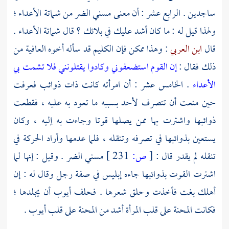
ساجدين . الرابع عشر : أن معنى مسني الضر من شماتة الأعداء ؛
ولهذا قيل له : ما كان أشد عليك في بلائك ؟ قال شماتة الأعداء .
قال
ابن العربي
: وهذا ممكن فإن الكليم قد سأله أخوه العافية من
ذلك فقال :
إن القوم استضعفوني وكادوا يقتلونني فلا تشمت بي
الأعداء
. الخامس عشر : أن امرأته كانت ذات ذوائب فعرفت
حين منعت أن تتصرف لأحد بسببه ما تعود به عليه ، فقطعت
ذوائبها واشترت بها ممن يصلها قوتا وجاءت به إليه ، وكان
يستعين بذوائبها في تصرفه وتنقله ، فلما عدمها وأراد الحركة في
تنقله لم يقدر قال :
[
ص:
231 ]
مسني الضر . وقيل : إنها لما
اشترت القوت بذوائبها جاءه إبليس في صفة رجل وقال له : إن
أهلك بغت فأخذت وحلق شعرها . فحلف
أيوب
أن يجلدها ؛
فكانت المحنة على قلب المرأة أشد من المحنة على قلب
أيوب
.