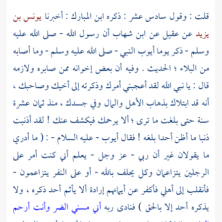
قلت : وقول سادس عشر : ذكره
ابن المبارك
: أخبرنا
يونس بن
يزيد
عن
عقيل
عن
ابن شهاب
أن رسول الله - صلى الله عليه
وسلم - ذكر يوما
أيوب
النبي - صلى الله عليه وسلم - وما أصابه
من البلاء ؛ الحديث . وفيه أن بعض إخوانه ممن صابره ولازمه
قال : يا نبي الله لقد أعجبني أمرك وذكرته إلى أخيك وصاحبك ،
أنه قد ابتلاك بذهاب الأهل والمال وفي جسدك ، منذ ثمان عشرة
سنة حتى بلغت ما ترى ؛ ألا يرحمك فيكشف عنك ! لقد أذنبت
ذنبا ما أظن أحدا بلغه ! فقال
أيوب
- عليه السلام - : ( ما أدري
ما يقولان غير أن ربي - عز وجل - يعلم أني كنت أمر على
الرجلين يتزاعمان وكل يحلف بالله - أو على النفر يتزاعمون -
فأنقلب إلى أهلي فأكفر عن أيمانهم إرادة ألا يأثم أحد ذكره ، ولا
يذكره أحد إلا بالحق ) فنادى ربه
أني مسني الضر وأنت أرحم