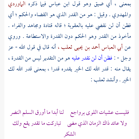
بمعنى ، أي ضيق وهو قول
ابن عباس
فيما ذكره
الماوردي
والمهدوي
. وقيل : هو من القدر الذي هو القضاء والحكم ؛ أي
فظن أن لن نقضي عليه بالعقوبة ؛ قاله
قتادة
ومجاهد
والفراء
.
مأخوذ من القدر وهو الحكم دون القدرة والاستطاعة . وروي
عن
أبي العباس أحمد بن يحيى ثعلب ،
أنه قال في قول الله - عز
وجل - :
فظن أن لن نقدر عليه
هو من التقدير ليس من القدرة ،
يقال منه : قدر الله لك الخير يقدره قدرا ، بمعنى قدر الله لك
الخير . وأنشد
ثعلب
:
فليست عشيات اللوى برواجع لنا أبدا ما أورق السلم النضر
ولا عائد ذاك الزمان الذي مضى تباركت ما تقدر يقع ولك
الشكر