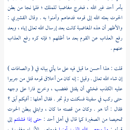
بأمر أحد غير الله ، فخرج مغاضبا للملك ؛ فلما نجا من بطن
الحوت بعثه الله إلى قومه فدعاهم وآمنوا به . وقال
القشيري
:
والأظهر أن هذه المغاضبة كانت بعد إرسال الله تعالى إياه ، وبعد
رفع العذاب عن القوم بعد ما أظلهم ؛ فإنه كره رفع العذاب
عنهم .
قلت : هذا أحسن ما قيل فيه على ما يأتي بيانه في ( والصافات )
إن شاء الله تعالى . وقيل : إنه كان من أخلاق قومه قتل من جربوا
عليه الكذب فخشي أن يقتل فغضب ، وخرج فارا على وجهه
حتى ركب في سفينة فسكنت ولم تجر . فقال أهلها : أفيكم آبق ؟
فقال : أنا هو . وكان من قصته ما كان ، وابتلي ببطن الحوت
تمحيصا من الصغيرة كما قال في أهل أحد :
حتى إذا فشلتم
إلى
قوله :
وليمحص الله الذين آمنوا
فمعاصي الأنبياء مغفورة ،