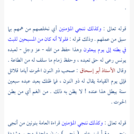
.
قوله تعالى :
وكذلك ننجي المؤمنين
أي نخلصهم من همهم بما
سبق من عملهم . وذلك قوله :
فلولا أنه كان من المسبحين للبث
في بطنه إلى يوم يبعثون
وهذا حفظ من الله - عز وجل - لعبده
يونس
رعى له حق تعبده ، وحفظ زمام ما سلف له من الطاعة .
وقال
الأستاذ أبو إسحاق
: صحب ذو النون الحوت أياما قلائل
فإلى يوم القيامة يقال له ذو النون ، فما ظنك بعبد عبده سبعين
سنة يبطل هذا عنده ! لا يظن به ذلك . من الغم أي من بطن
الحوت .
قوله تعالى :
وكذلك ننجي المؤمنين
قراءة العامة بنونين من أنجى
ينجي . وقرأ
ابن عامر
( نجي ) بنون واحدة وجيم مشددة