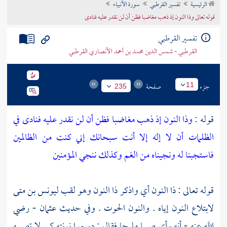
الرئيسية
تفسير القرطبي
سورة الأنبياء
تراجم الأعلام
قوله تعالى وذا النون إذ ذهب مغاضبا فظن أن لن نقدر عليه فنادى
تفسير القرطبي
القرطبي - شمس الدين محمد بن أحمد الأنصاري القرطبي
جزء
صفحة
11
235
قوله :
وذا النون إذ ذهب مغاضبا فظن أن لن نقدر عليه فنادى في
الظلمات أن لا إله إلا أنت سبحانك إني كنت من الظالمين
فاستجبنا له ونجيناه من الغم وكذلك ننجي المؤمنين
قوله تعالى : ذا النون أي واذكر ذا النون وهو لقب
ليونس بن متى
لابتلاع النون إياه . والنون الحوت . وفي حديث
عثمان
- رضي
الله عنه - أنه رأى صبيا مليحا فقال : دسموا نونته كي لا تصيبه