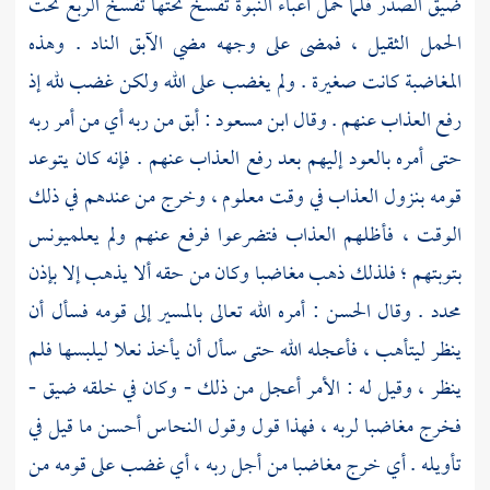
ضيق الصدر فلما حمل أعباء النبوة تفسخ تحتها تفسخ الربع تحت
الحمل الثقيل ، فمضى على وجهه مضي الآبق الناد . وهذه
المغاضبة كانت صغيرة . ولم يغضب على الله ولكن غضب لله إذ
رفع العذاب عنهم . وقال
ابن مسعود
: أبق من ربه أي من أمر ربه
حتى أمره بالعود إليهم بعد رفع العذاب عنهم . فإنه كان يتوعد
قومه بنزول العذاب في وقت معلوم ، وخرج من عندهم في ذلك
الوقت ، فأظلهم العذاب فتضرعوا فرفع عنهم ولم يعلم
يونس
بتوبتهم ؛ فلذلك ذهب مغاضبا وكان من حقه ألا يذهب إلا بإذن
محدد . وقال
الحسن
: أمره الله تعالى بالمسير إلى قومه فسأل أن
ينظر ليتأهب ، فأعجله الله حتى سأل أن يأخذ نعلا ليلبسها فلم
ينظر ، وقيل له : الأمر أعجل من ذلك - وكان في خلقه ضيق -
فخرج مغاضبا لربه ، فهذا قول وقول
النحاس
أحسن ما قيل في
تأويله . أي خرج مغاضبا من أجل ربه ، أي غضب على قومه من