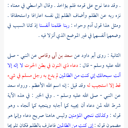
. وقد دعا نوح على قومه فلم يؤاخذ . وقال
الواسطي
في معناه :
نزه ربه عن الظلم وأضاف الظلم إلى نفسه اعترافا واستحقاقا .
ومثل هذا قول
آدم
وحواء
:
ربنا ظلمنا أنفسنا
إذ كانا السبب في
وضعهما أنفسهما في غير الموضع الذي أنزلا فيه .
الثانية : روى
أبو داود
عن
سعد بن أبي وقاص
عن النبي - صلى
الله عليه وسلم - قال :
دعاء ذي النون في بطن الحوت
لا إله إلا
أنت سبحانك إني كنت من الظالمين
لم يدع به رجل مسلم في شيء
قط إلا استجيب له
وقد قيل : إنه اسم الله الأعظم . ورواه
سعد
عن النبي - صلى الله عليه وسلم - . وفي الخبر : في هذه الآية
شرط الله لمن دعاه أن يجيبه كما أجابه وينجيه كما أنجاه ، وهو
قوله :
وكذلك ننجي المؤمنين
وليس هاهنا صريح دعاء وإنما هو
مضمون قوله :
إني كنت من الظالمين
فاعترف بالظلم فكان تلويحا