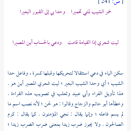
[
ص:
241 ]
خمر الشيب لمتي تخميرا وحدا بي إلى القبور البعيرا
ليت شعري إذا القيامة قامت ودعي بالحساب أين المصيرا
سكن الياء في دعي استثقالا لتحريكها وقبلها كسرة ، وفاعل حدا
الشيب ؛ أي وحدا الشيب البعير ؛ ليت شعري المصير أين هو .
هذا تأويل
الفراء
وأبي عبيد
وثعلب
في تصويب هذه القراءة .
وخطأها
أبو حاتم
والزجاج
وقالوا : هو لحن ؛ لأنه نصب اسم ما
لم يسم فاعله ؛ وإنما يقال : نجي المؤمنون . كما يقال : كرم
الصالحون . ولا يجوز ضرب زيدا بمعنى ضرب الضرب زيدا ؛