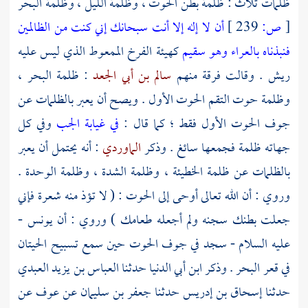
ظلمات ثلاث : ظلمة بطن الحوت ، وظلمة الليل ، وظلمة البحر
[
ص:
239 ]
أن لا إله إلا أنت سبحانك إني كنت من الظالمين
فنبذناه بالعراء وهو سقيم
كهيئة الفرخ الممعوط الذي ليس عليه
ريش . وقالت فرقة منهم
سالم بن أبي الجعد
: ظلمة البحر ،
وظلمة حوت التقم الحوت الأول . ويصح أن يعبر بالظلمات عن
جوف الحوت الأول فقط ؛ كما قال :
في غيابة الجب
وفي كل
جهاته ظلمة فجمعها سائغ . وذكر
الماوردي
: أنه يحتمل أن يعبر
بالظلمات عن ظلمة الخطيئة ، وظلمة الشدة ، وظلمة الوحدة .
وروي : أن الله تعالى أوحى إلى الحوت : ( لا تؤذ منه شعرة فإني
جعلت بطنك سجنه ولم أجعله طعامك ) وروي : أن
يونس
-
عليه السلام - سجد في جوف الحوت حين سمع تسبيح الحيتان
في قعر البحر . وذكر
ابن أبي الدنيا
حدثنا
العباس بن يزيد العبدي
حدثنا
إسحاق بن إدريس
حدثنا
جعفر بن سليمان
عن
عوف
عن