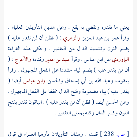
يعني ما تقدره وتقضي به يقع . وعلى هذين التأويلين العلماء .
وقرأ
عمر بن عبد العزيز
والزهري
: ( فظن أن لن نقدر عليه )
بضم النون وتشديد الدال من التقدير . وحكى هذه القراءة
الماوردي
عن
ابن عباس
. وقرأ
عبيد بن عمير
وقتادة
والأعرج
: (
أن لن يقدر عليه ) بضم الياء مشددا على الفعل المجهول . وقرأ
يعقوب
وعبد الله بن أبي إسحاق
والحسن
وابن عباس
أيضا (
يقدر عليه ) بياء مضمومة وفتح الدال مخففا على الفعل المجهول .
وعن
الحسن
أيضا ( فظن أن لن يقدر عليه ) . الباقون نقدر بفتح
النون وكسر الدال وكله بمعنى التقدير .
[
ص:
238 ]
قلت : وهذان التأويلان تأولهما العلماء في قول