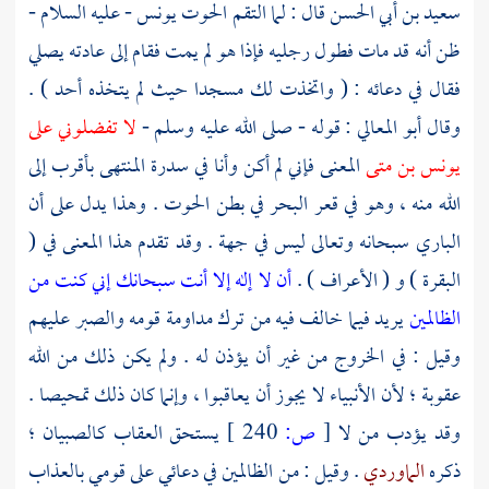
سعيد بن أبي الحسن
قال : لما التقم الحوت
يونس
- عليه السلام -
ظن أنه قد مات فطول رجليه فإذا هو لم يمت فقام إلى عادته يصلي
فقال في دعائه : ( واتخذت لك مسجدا حيث لم يتخذه أحد ) .
وقال
أبو المعالي
: قوله - صلى الله عليه وسلم -
لا تفضلوني على
يونس بن متى
المعنى فإني لم أكن وأنا في سدرة المنتهى بأقرب إلى
الله منه ، وهو في قعر البحر في بطن الحوت . وهذا يدل على أن
الباري سبحانه وتعالى ليس في جهة . وقد تقدم هذا المعنى في (
البقرة ) و ( الأعراف ) .
أن لا إله إلا أنت سبحانك إني كنت من
الظالمين
يريد فيما خالف فيه من ترك مداومة قومه والصبر عليهم
وقيل : في الخروج من غير أن يؤذن له . ولم يكن ذلك من الله
عقوبة ؛ لأن الأنبياء لا يجوز أن يعاقبوا ، وإنما كان ذلك تمحيصا .
وقد يؤدب من لا
[
ص:
240 ]
يستحق العقاب كالصبيان ؛
ذكره
الماوردي
. وقيل : من الظالمين في دعائي على قومي بالعذاب