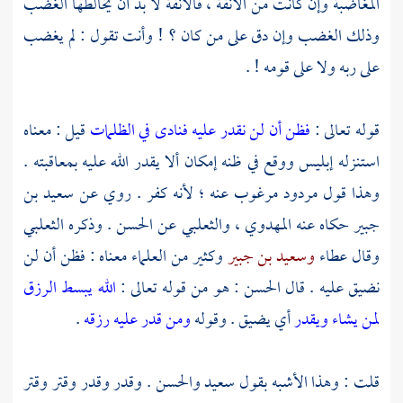
المغاضبة وإن كانت من الأنفة ، فالأنفة لا بد أن يخالطها الغضب
وذلك الغضب وإن دق على من كان ؟ ! وأنت تقول : لم يغضب
على ربه ولا على قومه ! .
قوله تعالى :
فظن أن لن نقدر عليه فنادى في الظلمات
قيل : معناه
استنزله إبليس ووقع في ظنه إمكان ألا يقدر الله عليه بمعاقبته .
وهذا قول مردود مرغوب عنه ؛ لأنه كفر . روي عن
سعيد بن
جبير
حكاه عنه
المهدوي ،
والثعلبي
عن
الحسن
. وذكره
الثعلبي
وقال عطاء
وسعيد بن جبير
وكثير من العلماء معناه : فظن أن لن
نضيق عليه . قال
الحسن
: هو من قوله تعالى :
الله يبسط الرزق
لمن يشاء ويقدر
أي يضيق . وقوله
ومن قدر عليه رزقه
.
قلت : وهذا الأشبه بقول
سعيد
والحسن
. وقدر وقدر وقتر وقتر