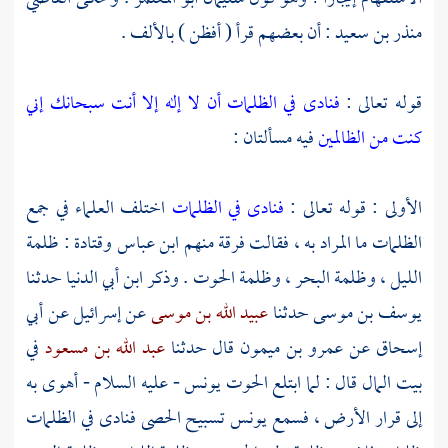
منذر بن سعيد
: أن بعضهم قرأ ( أفظن ) بالألف .
قوله تعالى :
فنادى في الظلمات أن لا إله إلا أنت سبحانك إني
كنت من الظالمين
فيه مسألتان :
الأولى : قوله تعالى :
فنادى في الظلمات
اختلف العلماء في جمع
الظلمات ما المراد به ، فقالت فرقة منهم
ابن عباس
وقتادة
: ظلمة
الليل ، وظلمة البحر ، وظلمة الحوت . وذكر
ابن أبي الدنيا
حدثنا
يوسف بن موسى
حدثنا
عبيد الله بن موسى
عن
إسرائيل
عن
أبي
إسحاق
عن
عمرو بن ميمون
قال حدثنا
عبد الله بن مسعود
في
بيت المال قال : لما ابتلع الحوت
يونس
- عليه السلام - أهوى به
إلى قرار الأرض ، فسمع
يونس
تسبيح الحصى فنادى في الظلمات