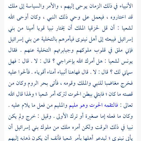
الأنبياء في ذلك الزمان يوحى إليهم ، والأمر والسياسة إلى ملك
قد اختاروه ، فيعمل على وحي ذلك النبي ، وكان أوحى الله
لشعيا
: أن قل
لحزقيا
الملك أن يختار نبيا قويا أمينا من
بني
إسرائيل
فيبعثه إلى أهل
نينوى
فيأمرهم بالتخلية عن
بني إسرائيل
فإني ملق في قلوب ملوكهم وجبابرتهم التخلية عنهم . فقال
يونس
لشعيا
: هل أمرك الله بإخراجي ؟ قال : لا . قال : فهل
سماني لك ؟ قال : لا . قال فهاهنا أنبياء أمناء أقوياء . فألحوا عليه
فخرج مغاضبا للنبي والملك وقومه ، فأتى
بحر الروم
وكان من
قصته ما كان ؛ فابتلي ببطن الحوت لتركه أمر
شعيا ؛
ولهذا قال الله
تعالى :
فالتقمه الحوت وهو مليم
والمليم من فعل ما يلام عليه .
وكان ما فعله إما صغيرة أو ترك الأولى . وقيل : خرج ولم يكن
نبيا في ذلك الوقت ولكن أمره ملك من ملوك
بني إسرائيل
أن
يأتي
نينوى ؛
ليدعو أهلها بأمر
شعيا
فأنف أن يكون ذهابه إليهم