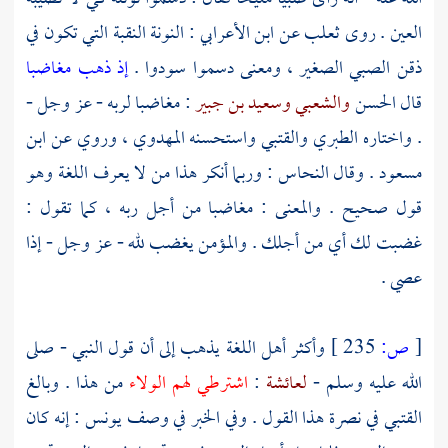
العين . روى
ثعلب
عن
ابن الأعرابي
: النونة النقبة التي تكون في
ذقن الصبي الصغير ، ومعنى دسموا سودوا .
إذ ذهب مغاضبا
قال
الحسن
والشعبي
وسعيد بن جبير
: مغاضبا لربه - عز وجل -
. واختاره
الطبري
والقتبي
واستحسنه
المهدوي ،
وروي عن
ابن
مسعود
. وقال
النحاس
: وربما أنكر هذا من لا يعرف اللغة وهو
قول صحيح . والمعنى : مغاضبا من أجل ربه ، كما تقول :
غضبت لك أي من أجلك . والمؤمن يغضب لله - عز وجل - إذا
عصي .
[
ص:
235 ]
وأكثر أهل اللغة يذهب إلى أن قول النبي - صلى
الله عليه وسلم -
لعائشة
:
اشترطي لهم الولاء
من هذا . وبالغ
القتبي
في نصرة هذا القول . وفي الخبر في وصف
يونس
: إنه كان