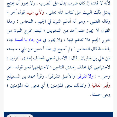
لأنه لا فائدة إذ كان ضرب يدل على الضرب . ولا يجوز أن يحتج
بمثل ذلك البيت على كتاب الله تعالى .
ولأبي عبيد
قول آخر -
وقاله
القتبي
- وهو أنه أدغم النون في الجيم .
النحاس
: وهذا
القول لا يجوز عند أحد من النحويين ؛ لبعد مخرج النون من
مخرج الجيم فلا تدغم فيها ، ولا يجوز في
من جاء بالحسنة
مجاء
بالحسنة قال
النحاس
: ولم أسمع في هذا أحسن من شيء سمعته
من
علي بن سليمان
. قال : الأصل ننجي فحذف إحدى النونين ؛
لاجتماعهما كما تحذف إحدى التاءين ؛ لاجتماعهما نحو قوله - عز
وجل - :
ولا تفرقوا
والأصل تتفرقوا . وقرأ
محمد بن السميقع
وأبو العالية
( وكذلك نجى المؤمنين ) أي نجى الله المؤمنين ؛
وهي حسنة .