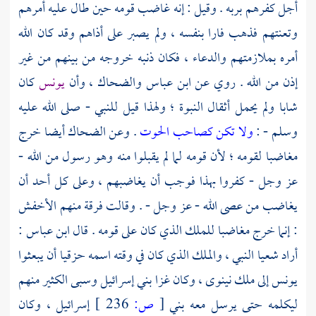
أجل كفرهم بربه . وقيل : إنه غاضب قومه حين طال عليه أمرهم
وتعنتهم فذهب فارا بنفسه ، ولم يصبر على أذاهم وقد كان الله
أمره بملازمتهم والدعاء ، فكان ذنبه خروجه من بينهم من غير
إذن من الله . روي عن
ابن عباس
والضحاك ،
وأن
يونس
كان
شابا ولم يحمل أثقال النبوة ؛ ولهذا قيل للنبي - صلى الله عليه
وسلم - :
ولا تكن كصاحب الحوت
. وعن
الضحاك
أيضا خرج
مغاضبا لقومه ؛ لأن قومه لما لم يقبلوا منه وهو رسول من الله -
عز وجل - كفروا بهذا فوجب أن يغاضبهم ، وعلى كل أحد أن
يغاضب من عصى الله - عز وجل - . وقالت فرقة منهم
الأخفش
: إنما خرج مغاضبا للملك الذي كان على قومه . قال
ابن عباس
:
أراد
شعيا
النبي ، والملك الذي كان في وقته اسمه
حزقيا
أن يبعثوا
يونس
إلى ملك
نينوى ،
وكان غزا
بني إسرائيل
وسبى الكثير منهم
ليكلمه حتى يرسل معه
بني
[
ص:
236 ]
إسرائيل ،
وكان