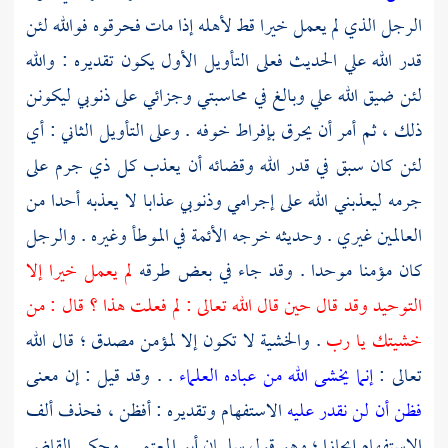
الرجل الذي لم يعمل خيرا قط لأهله إذا مات فحرقوه فوالله لئن
قدر الله علي الحديث فعلى التأويل الأول يكون تقديره : والله
لئن ضيق الله علي وبالغ في محاسبتي وجزائي على ذنوبي ليكونن
ذلك ، ثم أمر أن يحرق بإفراط خوفه . وعلى التأويل الثاني : أي
لئن كان سبق في قدر الله وقضائه أن يعذب كل ذي جرم على
جرمه ليعذبني الله على إجرامي وذنوبي عذابا لا يعذبه أحدا من
العالمين غيري . وحديثه خرجه الأئمة في الموطأ وغيره . والرجل
كان مؤمنا موحدا . وقد جاء في بعض طرقه
لم يعمل خيرا إلا
التوحيد وقد قال حين قال الله تعالى : لم فعلت هذا ؟ قال : من
خشيتك يا رب
. والخشية لا تكون إلا لمؤمن مصدق ؛ قال الله
تعالى :
إنما يخشى الله من عباده العلماء
. . وقد قيل : إن معنى
فظن أن لن نقدر عليه
الاستفهام وتقديره : أفظن ، فحذف ألف
الاستفهام إيجازا ؛ وهو قول
سليمان أبو المعتمر
. وحكى
القاضي