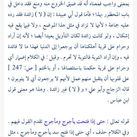
بمعنى واجب فمعناه أنه قد ضيق الخروج منه ومنع فقد دخل في
باب المحظور بهذا ؛ فأما قول
أبي عبيدة
: إن ( لا ) زائدة فقد رده
عليه جماعة ؛ لأنها لا تزاد في مثل هذا الموضع ، ولا فيما يقع فيه
إشكال ، ولو كانت زائدة لكان التأويل بعيدا أيضا ؛ لأنه إن أراد
وحرام على قرية أهلكناها أن يرجعوا إلى الدنيا فهذا ما لا فائدة
فيه ، وإن أراد التوبة فالتوبة لا تحرم . وقيل : في الكلام إضمار أي
وحرام على قرية حكمنا باستئصالها ، أو بالختم
[
ص:
247 ]
على قلوبها أن يتقبل منهم عمل لأنهم لا يرجعون أي لا يتوبون ؛
قاله
الزجاج
وأبو علي ؛
و ( لا ) غير زائدة . وهذا هو معنى قول
ابن عباس
.
قوله تعالى :
حتى إذا فتحت يأجوج ومأجوج
تقدم القول فيهم .
وفي الكلام حذف ، أي حتى إذا فتح سد
يأجوج
ومأجوج ،
مثل