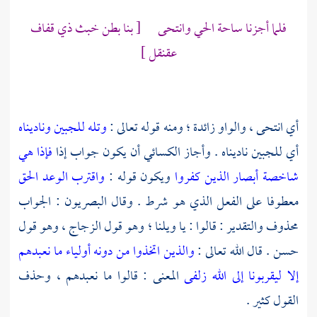
فلما أجزنا ساحة الحي وانتحى [ بنا بطن خبث ذي قفاف
عقنقل ]
أي انتحى ، والواو زائدة ؛ ومنه قوله تعالى :
وتله للجبين وناديناه
أي للجبين ناديناه . وأجاز
الكسائي
أن يكون جواب إذا
فإذا هي
شاخصة أبصار الذين كفروا
ويكون قوله :
واقترب الوعد الحق
معطوفا على الفعل الذي هو شرط . وقال البصريون : الجواب
محذوف والتقدير : قالوا : يا ويلنا ؛ وهو قول
الزجاج ،
وهو قول
حسن . قال الله تعالى :
والذين اتخذوا من دونه أولياء ما نعبدهم
إلا ليقربونا إلى الله زلفى
المعنى : قالوا ما نعبدهم ، وحذف
القول كثير .