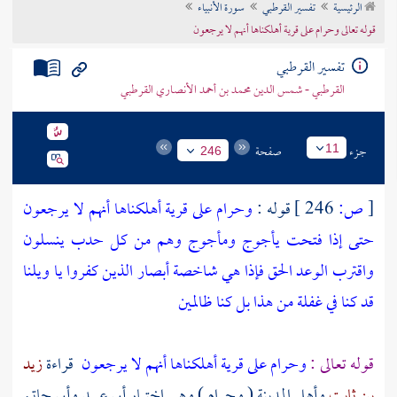
الرئيسية
تفسير القرطبي
سورة الأنبياء
تراجم الأعلام
قوله تعالى وحرام على قرية أهلكناها أنهم لا يرجعون
تفسير القرطبي
القرطبي - شمس الدين محمد بن أحمد الأنصاري القرطبي
جزء
صفحة
11
246
[
ص:
246 ]
قوله :
وحرام على قرية أهلكناها أنهم لا يرجعون
حتى إذا فتحت يأجوج ومأجوج وهم من كل حدب ينسلون
واقترب الوعد الحق فإذا هي شاخصة أبصار الذين كفروا يا ويلنا
قد كنا في غفلة من هذا بل كنا ظالمين
قوله تعالى :
وحرام على قرية أهلكناها أنهم لا يرجعون
قراءة
زيد
بن ثابت
وأهل
المدينة
( وحرام ) وهي اختيار
أبي عبيد
وأبي حاتم