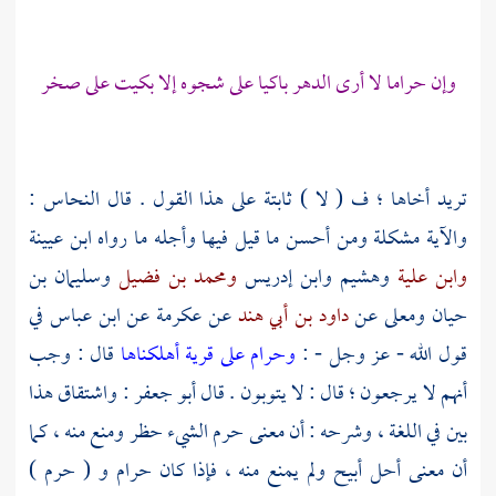
وإن حراما لا أرى الدهر باكيا على شجوه إلا بكيت على صخر
تريد أخاها ؛ ف ( لا ) ثابتة على هذا القول . قال
النحاس
:
والآية مشكلة ومن أحسن ما قيل فيها وأجله ما رواه
ابن عيينة
وابن علية
وهشيم
وابن إدريس
ومحمد بن فضيل
وسليمان بن
حيان
ومعلى
عن
داود بن أبي هند
عن
عكرمة
عن
ابن عباس
في
قول الله - عز وجل - :
وحرام على قرية أهلكناها
قال : وجب
أنهم لا يرجعون ؛ قال : لا يتوبون . قال
أبو جعفر
: واشتقاق هذا
بين في اللغة ، وشرحه : أن معنى حرم الشيء حظر ومنع منه ، كما
أن معنى أحل أبيح ولم يمنع منه ، فإذا كان حرام و ( حرم )