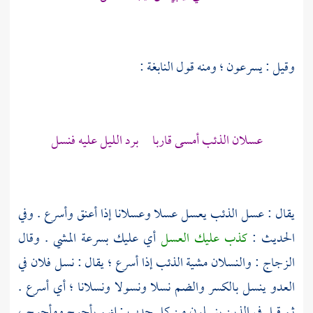
وقيل : يسرعون ؛ ومنه قول
النابغة
:
عسلان الذئب أمسى قاربا برد الليل عليه فنسل
يقال : عسل الذئب يعسل عسلا وعسلانا إذا أعنق وأسرع . وفي
الحديث :
كذب عليك العسل
أي عليك بسرعة المشي . وقال
الزجاج
: والنسلان مشية الذئب إذا أسرع ؛ يقال : نسل فلان في
العدو ينسل بالكسر والضم نسلا ونسولا ونسلانا ؛ أي أسرع .
ثم قيل في الذين ينسلون من كل حدب : إنهم
يأجوج
ومأجوج ،