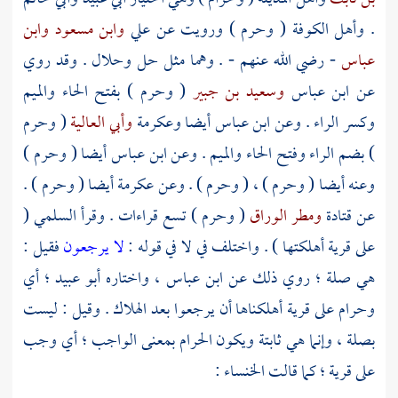
.
وأهل
الكوفة
( وحرم ) ورويت عن
علي
وابن مسعود
وابن
عباس
- رضي الله عنهم - . وهما مثل حل وحلال . وقد روي
عن
ابن عباس
وسعيد بن جبير
( وحرم ) بفتح الحاء والميم
وكسر الراء . وعن
ابن عباس
أيضا
وعكرمة
وأبي العالية
( وحرم
) بضم الراء وفتح الحاء والميم . وعن
ابن عباس
أيضا ( وحرم )
وعنه أيضا ( وحرم ) ، ( وحرم ) . وعن
عكرمة
أيضا ( وحرم ) .
عن
قتادة
ومطر الوراق
( وحرم ) تسع قراءات . وقرأ
السلمي
(
على قرية أهلكتها ) . واختلف في لا في قوله :
لا يرجعون
فقيل :
هي صلة ؛ روي ذلك عن
ابن عباس ،
واختاره
أبو عبيد ؛
أي
وحرام على قرية أهلكناها أن يرجعوا بعد الهلاك . وقيل : ليست
بصلة ، وإنما هي ثابتة ويكون الحرام بمعنى الواجب ؛ أي وجب
على قرية ؛ كما قالت
الخنساء
: