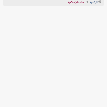
الرئيسية
المكتبة الإسلامية
تراجم الأعلام