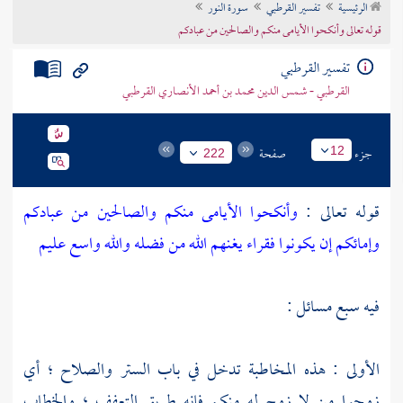
الرئيسية
تفسير القرطبي
سورة النور
تراجم الأعلام
قوله تعالى وأنكحوا الأيامى منكم والصالحين من عبادكم
تفسير القرطبي
القرطبي - شمس الدين محمد بن أحمد الأنصاري القرطبي
جزء
صفحة
12
222
قوله تعالى :
وأنكحوا الأيامى منكم والصالحين من عبادكم
وإمائكم إن يكونوا فقراء يغنهم الله من فضله والله واسع عليم
فيه سبع مسائل :
الأولى : هذه المخاطبة تدخل في باب الستر والصلاح ؛ أي
زوجوا من لا زوج له منكم فإنه طريق التعفف ؛ والخطاب