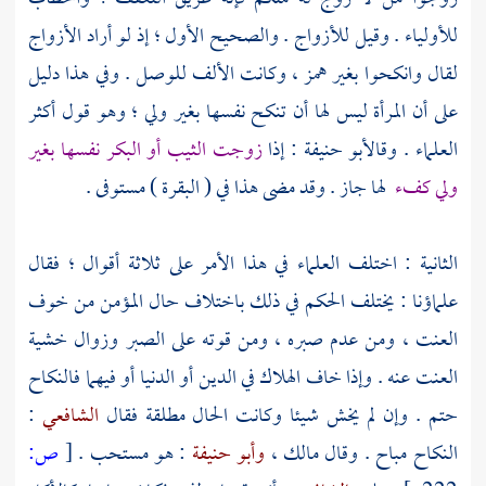
للأولياء . وقيل للأزواج . والصحيح الأول ؛ إذ لو أراد الأزواج
لقال وانكحوا بغير همز ، وكانت الألف للوصل . وفي هذا دليل
على أن المرأة ليس لها أن تنكح نفسها بغير ولي ؛ وهو قول أكثر
العلماء . وقال
أبو حنيفة
: إذا
زوجت الثيب أو البكر نفسها بغير
ولي كفء
لها جاز . وقد مضى هذا في ( البقرة ) مستوفى .
الثانية : اختلف العلماء في هذا الأمر على ثلاثة أقوال ؛ فقال
علماؤنا : يختلف الحكم في ذلك باختلاف حال المؤمن من خوف
العنت ، ومن عدم صبره ، ومن قوته على الصبر وزوال خشية
العنت عنه . وإذا خاف الهلاك في الدين أو الدنيا أو فيهما فالنكاح
حتم . وإن لم يخش شيئا وكانت الحال مطلقة فقال
الشافعي
:
النكاح مباح . وقال
مالك ،
وأبو حنيفة
: هو مستحب .
[
ص: