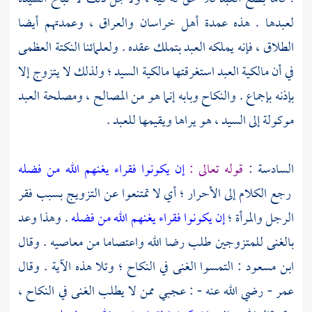
لعبدها . هذه عمدة
أهل خراسان
والعراق ،
وعمدتهم أيضا
الطلاق ، فإنه يملكه العبد بتملك عقده . ولعلمائنا النكتة العظمى
في أن مالكية العبد استغرقتها مالكية السيد ؛ ولذلك لا يتزوج إلا
بإذنه بإجماع . والنكاح وبابه إنما هو من المصالح ، ومصلحة العبد
موكولة إلى السيد ، هو يراها ويقيمها للعبد .
السادسة :
قوله تعالى :
إن يكونوا فقراء يغنهم الله من فضله
رجع الكلام إلى الأحرار ؛ أي لا تمتنعوا عن التزويج بسبب فقر
الرجل والمرأة ؛
إن يكونوا فقراء يغنهم الله من فضله
. وهذا وعد
بالغنى للمتزوجين طلب رضا الله واعتصاما من معاصيه . وقال
ابن مسعود
: التمسوا الغنى في النكاح ؛ وتلا هذه الآية . وقال
عمر
- رضي الله عنه - : عجبي ممن لا يطلب الغنى في النكاح ،