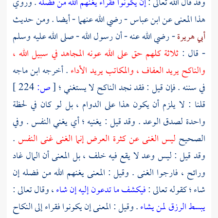
وقد قال الله تعالى :
إن يكونوا فقراء يغنهم الله من فضله
. وروي
هذا المعنى عن
ابن عباس
- رضي الله عنهما - أيضا . ومن حديث
أبي هريرة
- رضي الله عنه - أن رسول الله - صلى الله عليه وسلم
- قال :
ثلاثة كلهم حق على الله عونه المجاهد في سبيل الله ،
والناكح يريد العفاف ، والمكاتب يريد الأداء
. أخرجه
ابن ماجه
في سننه . فإن قيل : فقد نجد الناكح لا يستغني ؛
[
ص:
224 ]
قلنا : لا يلزم أن يكون هذا على الدوام ، بل لو كان في لحظة
واحدة لصدق الوعد . وقد قيل : يغنيه ؛ أي يغني النفس . وفي
الصحيح
ليس الغنى عن كثرة العرض إنما الغنى غنى النفس
.
وقد قيل : ليس وعد لا يقع فيه خلف ، بل المعنى أن المال غاد
ورائح ، فارجوا الغنى . وقيل : المعنى يغنهم الله من فضله إن
شاء ؛ كقوله تعالى :
فيكشف ما تدعون إليه إن شاء
، وقال تعالى :
يبسط الرزق لمن يشاء
. وقيل : المعنى إن يكونوا فقراء إلى النكاح