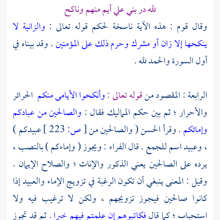
لله در بني علي أيم منهم وناكح
وقال قوم : هذه الآية ناسخة لحكم قوله تعالى :
والزانية لا
ينكحها إلا زان أو مشرك وحرم ذلك على المؤمنين
. وقد بيناه في
أول السورة والحمد لله .
الرابعة : المقصود من
قوله تعالى :
وأنكحوا الأيامى منكم
الحرائر
والأحرار ؛ ثم بين حكم المماليك فقال :
والصالحين من عبادكم
وإمائكم
. وقرأ
الحسن
( والصالحين من
[
ص:
223 ]
عبيدكم )
، وعبيد اسم للجمع . قال
الفراء
: ويجوز ( وإماءكم ) بالنصب ،
يرده على الصالحين يعني الذكور والإناث ؛ والصلاح الإيمان .
وقيل : المعنى ينبغي أن تكون الرغبة في تزويج الإماء والعبيد إذا
كانوا صالحين فيجوز تزويجهم ، ولكن لا ترغيب فيه ولا
استحباب ؛ كما قال
فكاتبوهم إن علمتم فيهم خيرا
. ثم قد تجوز