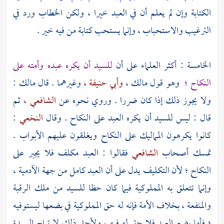
الكتابة وإن لم يعلم أن في العبد خيرا ، ولكن الخطاب ورد في
الترغيب والاستحباب ، وإنما يستحب كتابة من فيه خير .
الخامسة : أكثر العلماء على أن
للسيد أن يكره عبده وأمته على
النكاح ؛
وهو قول
مالك ،
وأبي حنيفة ،
وغيرهما . قال
مالك
:
ولا يجوز ذلك إذا كان ضررا . وروي نحوه عن
الشافعي ،
ثم
قال : ليس للسيد أن يكره العبد على النكاح . وقال
النخعي
:
كانوا يكرهون المماليك على النكاح ويغلقون عليهم الأبواب .
تمسك أصحاب
الشافعي
فقالوا : العبد مكلف فلا يجبر على
النكاح ؛ لأن التكليف يدل على أن العبد كامل من جهة الآدمية ،
وإنما تتعلق به المملوكية فيما كان حظا للسيد من ملك الرقبة
والمنفعة ، بخلاف الأمة فإنه له حق المملوكية في بضعها ليستوفيه
؛ فأما بضع العبد فلا حق له فيه ، ولأجل ذلك لا تباح السيدة