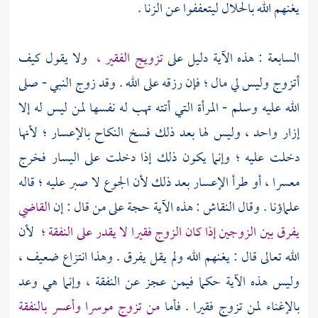
يغنهم الله بالحلال ليتعففوا عن الزنا .
السابعة : هذه الآية دليل على
تزويج الفقير ،
ولا يقول كيف
أتزوج وليس لي مال ؛ فإن رزقه على الله . وقد زوج النبي - صلى
الله عليه وسلم - المرأة التي أتته تهب له نفسها لمن ليس له إلا
إزار واحد ، وليس لها بعد ذلك فسخ النكاح بالإعسار ؛ لأنها
دخلت عليه ؛ وإنما يكون ذلك إذا دخلت على اليسار فخرج
معسرا ، أو طرأ الإعسار بعد ذلك لأن الجوع لا صبر عليه ؛ قاله
علماؤنا . وقال
النقاش
: هذه الآية حجة على من قال : إن
القاضي
يفرق بين الزوجين إذا كان الزوج فقيرا لا يقدر على النفقة ؛
لأن
الله تعالى قال : يغنهم الله ولم يقل يفرق . وهذا انتزاع ضعيف ،
وليس هذه الآية حكما فيمن عجز عن النفقة ، وإنما هي وعد
بالإغناء لمن تزوج فقيرا . فأما
من تزوج موسرا وأعسر بالنفقة