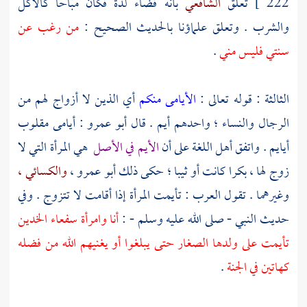
222 ]
تعلق
الشافعي
بأنه قضاء لذة فكان مباحا كالأكل
والشرب . وتعلق علماؤنا بالحديث الصحيح :
من رغب عن
سنتي فليس مني
.
الثالثة : قوله تعالى :
الأيامى منكم
أي الذين لا أزواج لهم من
الرجال والنساء ؛ واحدهم أيم . قال
أبو عمرو
: أيامى مقلوب
أيايم . واتفق أهل اللغة على أن
الأيم في الأصل
هي المرأة التي لا
زوج لها ، بكرا كانت أو ثيبا ؛ حكى ذلك
أبو عمرو ،
والكسائي ،
وغيرهما . تقول العرب : تأيمت المرأة إذا أقامت لا تتزوج . وفي
حديث النبي - صلى الله عليه وسلم - :
أنا وامرأة سفعاء الخدين
تأيمت على ولدها الصغار حتى يبلغوا أو يغنيهم الله من فضله
كهاتين في الجنة
.