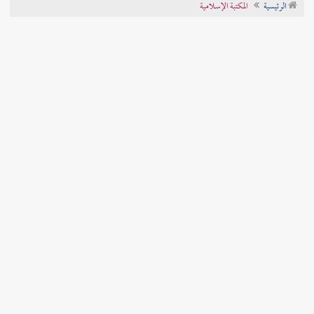
الرئيسية
المكتبة الإسلامية
تراجم الأعلام