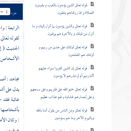
قوله تعالى الذين يؤمنون بالغيب و يقيمون
الصلاة و مما رزقناهم ينفقون
جزء
1
قوله تعالى والذين يؤمنون بما أنزل إليك و ما
الرابعة : و
أنزل من قبلك و بالآخرة هم يوقنون
لقوله تعال
قوله تعالى أولئك على هدى من ربهم و
الحديث ( إ
أولئك هم المفلحون
الأشخاص ; 
قوله تعالى إن الذين كفروا سواء عليهم
أأنذرتهم أم لم تنذرهم لا يؤمنون
مجاهد
: أصح
يدل على أ
قوله تعالى ختم الله على قلوبهم وعلى سمعهم
وعلى أبصارهم غشاوة و لهم عذاب عظيم
غائبة فقد 
بأشخاصها ، 
قوله تعالى ومن الناس من يقول آمنا بالله
وباليوم الآخر وما هم بمؤمنين
: وكان الأص
عرضهم .