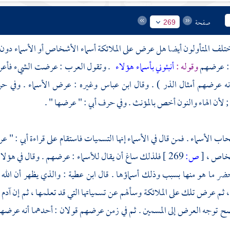
صفحة
269
اختلف المتأولون أيضا هل عرض على الملائكة أسماء الأشخاص أو الأسماء د
ى : عرضهم
وقوله :
أنبئوني بأسماء هؤلاء
. وتقول العرب : عرضت الشيء فأعرض 
نه عرضهم أمثال الذر ) . وقال
ابن عباس
وغيره : عرض الأسماء . وفي 
لأن الهاء والنون أخص بالمؤنث . وفي حرف
أبي :
" عرضها " .
اب الأسماء . فمن قال في الأسماء إنها التسميات فاستقام على قراءة
أبي
: " عر
شخاص ،
[
ص:
269 ]
فلذلك ساغ أن يقال للأسماء : عرضهم . وقال في هؤلاء 
حضر ما هو منها بسبب وذلك أسماؤها . قال
ابن عطية
: والذي يظهر أن الله
ثم عرض تلك على الملائكة وسألهم عن تسمياتها التي قد تعلمها ، ثم إن
آدم
ق
ح توجه العرض إلى المسمين . ثم في زمن عرضهم قولان : أحدهما أنه عرضهم 