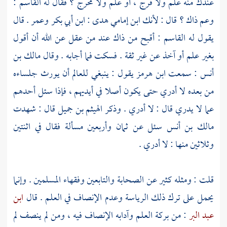
عندك منه علم ولا فرج ، أو علم ولا مخرج ؟ فقال له
القاسم
:
وعم ذاك ؟ قال : لأنك ابن إمامي هدى :
ابن أبي بكر
وعمر .
قال
يقول له
القاسم
: أقبح من ذاك عند من عقل عن الله أن أقول
بغير علم أو آخذ عن غير ثقة . فسكت فما أجابه . وقال
مالك بن
أنس
: سمعت
ابن هرمز
يقول : ينبغي للعالم أن يورث جلساءه
من بعده لا أدري حتى يكون أصلا في أيديهم ، فإذا سئل أحدهم
عما لا يدري قال : لا أدري . وذكر
الهيثم بن جميل
قال : شهدت
مالك بن أنس
سئل عن ثمان وأربعين مسألة فقال في اثنتين
وثلاثين منها : لا أدري .
قلت : ومثله كثير عن الصحابة والتابعين وفقهاء المسلمين . وإنما
يحمل على ترك ذلك الرياسة وعدم الإنصاف في العلم . قال
ابن
عبد البر
: من بركة العلم وآدابه الإنصاف فيه ، ومن لم ينصف لم