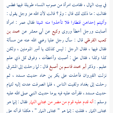
في بيت المال ، فقامت امرأة من صوب النساء طويلة فيها فطس
فقالت : ما ذلك لك قال : ولم ؟ قالت لأن الله عز وجل يقول :
وآتيتم إحداهن قنطارا فلا تأخذوا منه شيئا
فقال
عمر
: امرأة
أصابت ورجل أخطأ وروى
وكيع
عن
أبي معشر
عن
محمد بن
كعب القرظي
قال : سأل رجل
عليا
رضي الله عنه عن مسألة
فقال فيها ، فقال الرجل : ليس كذلك يا أمير المومنين ، ولكن
كذا وكذا ، فقال
علي
: أصبت وأخطأت ، وفوق كل ذي علم
عليم . وذكر
أبو محمد قاسم بن أصبغ
قال : لما رحلت إلى المشرق
نزلت
القيروان
فأخذت على
بكر بن حماد
حديث
مسدد
، ثم
رحلت إلى
بغداد
ولقيت الناس ، فلما انصرفت عدت إليه لتمام
حديث
مسدد
، فقرأت عليه فيه يوما حديث النبي صلى الله عليه
وسلم :
أنه قدم عليه قوم من
مضر
من مجتابي النمار
فقال : إنما هو
مجتابي الثمار ، فقلت : إنما هو " مجتابي النمار " ، هكذا قرأته على