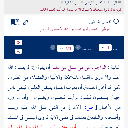
الرئيسية
تفسير القرطبي
سورة البقرة
تراجم الأعلام
قوله تعالى قالوا سبحانك لا علم لنا إلا ما علمتنا إنك أنت العليم الحكيم
تفسير القرطبي
القرطبي - شمس الدين محمد بن أحمد الأنصاري القرطبي
جزء
صفحة
1
271
الثانية :
الواجب على من سئل عن علم
أن يقول إن لم يعلم : الله
أعلم ولا أدري ، اقتداء بالملائكة والأنبياء والفضلاء من العلماء ،
لكن قد أخبر الصادق أن بموت العلماء يقبض العلم ، فيبقى ناس
جهال يستفتون فيفتون برأيهم فيضلون ويضلون . وأما ما ورد
من الأخبار
[
ص:
271 ]
عن النبي صلى الله عليه وسلم
وأصحابه والتابعين بعدهم في معنى الآية فروى
البستي
في المسند
الصحيح له عن
ابن عمر
أن رجلا سأل رسول الله صلى الله عليه