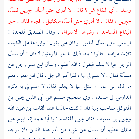
وسلم : أي البقاع شر ؟ قال : لا أدري حتى أسأل
جبريل
فسأل
جبريل
، فقال : لا أدري حتى أسأل
ميكائيل
، فجاء فقال : خير
البقاع المساجد ، وشرها الأسواق
. وقال الصديق للجدة :
ارجعي حتى أسأل الناس . وكان
علي
يقول : وابردها على الكبد ،
ثلاث مرات . قالوا : وما ذلك يا أمير المؤمنين ؟ قال : أن يسأل
الرجل عما لا يعلم فيقول : الله أعلم . وسأل
ابن عمر
رجل عن
مسألة فقال : لا علم لي بها ، فلما أدبر الرجل . قال ابن عمر : نعم
ما قال
ابن عمر
، سئل عما لا يعلم فقال لا علم لي به ذكره
الدارمي
في مسنده . وفي صحيح
مسلم
عن
أبي عقيل
يحيى بن
المتوكل
صاحب
بهية
قال : كنت جالسا عند
القاسم بن عبيد الله
ويحيى بن سعيد
، فقال
يحيى
للقاسم
: يا
أبا محمد
إنه قبيح على
مثلك عظيم أن يسأل عن شيء من أمر هذا الدين فلا يوجد