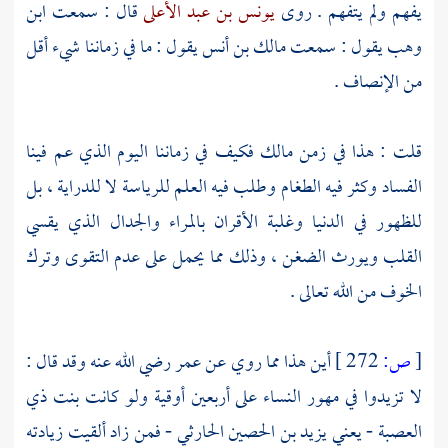
يفهم ولم يتفهم . روى
يونس بن عبد الأعلى
قال : سمعت
ابن
وهب
يقول : سمعت
مالك بن أنس
يقول : ما في زماننا شيء أقل
من الإنصاف .
قلت : هذا في زمن مالك فكيف في زماننا اليوم الذي عم فينا
الفساد وكثر فيه الطغام وطلب فيه العلم للرياسة لا للدراية ، بل
للظهور في الدنيا وغلبة الأقران بالمراء والجدال الذي يقسي
القلب ويورث الضغن ، وذلك مما يحمل على عدم التقوى وترك
الخوف من الله تعالى .
[
ص:
272 ]
أين هذا مما روي عن
عمر
رضي الله عنه وقد قال :
لا تزيدوا في مهور النساء على أربعين أوقية ولو كانت بنت ذي
العصبة - يعني
يزيد بن الحصين الحارثي
- فمن زاد ألقيت زيادته