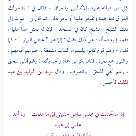
كل من قرأته عليه
بالأندلس
والعراق
، فقال لي : بدخولك
العراق
تعارضنا وتفخر علينا أو نحو هذا . ثم قال لي : قم بنا إلى
ذلك الشيخ - لشيخ كان في المسجد - فإن له بمثل هذا علما ،
فقمنا إليه فسألناه عن ذلك فقال : إنما هو " مجتابي النمار " - كما
قلت - وهم قوم كانوا يلبسون الثياب مشققة ، جيوبهم أمامهم .
والنمار جمع نمرة . فقال
بكر بن حماد
وأخذ بأنفه : رغم أنفي للحق
، رغم أنفي للحق . وانصرف . وقال
يزيد بن الوليد بن عبد
الملك
فأحسن :
إذا ما تحدثت في مجلس تناهى حديثي إلى ما علمت ولم أعد
علمي إلى غيره
وكان إذا ما تناهى سكت