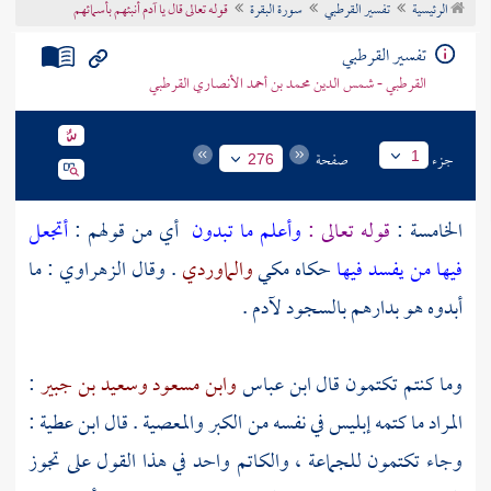
الرئيسية
تفسير القرطبي
سورة البقرة
قوله تعالى قال يا آدم أنبئهم بأسمائهم
تراجم الأعلام
تفسير القرطبي
القرطبي - شمس الدين محمد بن أحمد الأنصاري القرطبي
جزء
صفحة
1
276
الخامسة :
قوله تعالى :
وأعلم ما تبدون
أي من قولهم :
أتجعل
فيها من يفسد فيها
حكاه مكي
والماوردي
. وقال
الزهراوي
: ما
أبدوه هو بدارهم بالسجود
لآدم
.
وما كنتم تكتمون قال
ابن عباس
وابن مسعود
وسعيد بن جبير
:
المراد ما كتمه إبليس في نفسه من الكبر والمعصية . قال
ابن عطية
:
وجاء تكتمون للجماعة ، والكاتم واحد في هذا القول على تجوز