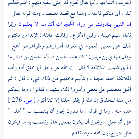
العرب واتساعها ، كما يقال لقوم قد جنى سفيه منهم : أنتم فعلتم
كذا . أي منكم فاعله ، وهذا مع قصد تعنيف ، ومنه قوله تعالى :
إن الذين ينادونك من وراء الحجرات أكثرهم لا يعقلون
وإنما
ناداه منهم عيينة ، وقيل الأقرع . وقالت طائفة : الإبداء والمكتوم
ذلك على معنى العموم في معرفة أسرارهم وظواهرهم أجمع .
وقال
مهدي بن ميمون
: كنا عند
الحسن
فسأله
الحسن بن دينار
ما
الذي كتمت الملائكة ؟ قال : إن الله عز وجل لما خلق
آدم
رأت
الملائكة خلقا عجبا ، وكأنهم دخلهم من ذلك شيء ، قال : ثم
أقبل بعضهم على بعض وأسروا ذلك بينهم ، فقالوا : وما يهمكم
من هذا المخلوق إن الله لم يخلق خلقا إلا كنا أكرم
[
ص:
276 ]
عليه منه . وما في قوله : ما تبدون يجوز أن ينتصب ب " أعلم "
على أنه فعل ، ويجوز أن يكون بمعنى عالم وتنصب به ما فيكون
مثل حواج بيت الله ، وقد تقدم .