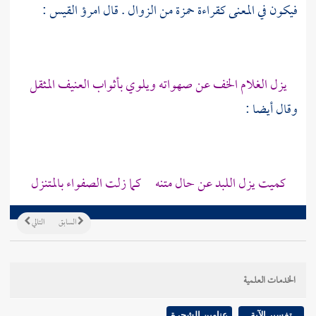
فيكون في المعنى كقراءة
حمزة
من الزوال . قال
امرؤ القيس
:
يزل الغلام الخف عن صهواته ويلوي بأثواب العنيف المثقل
وقال أيضا :
كميت يزل اللبد عن حال متنه كما زلت الصفواء بالمتنزل
السابق
التالي
الخدمات العلمية
تفسير الآية
عناوين الشجرة