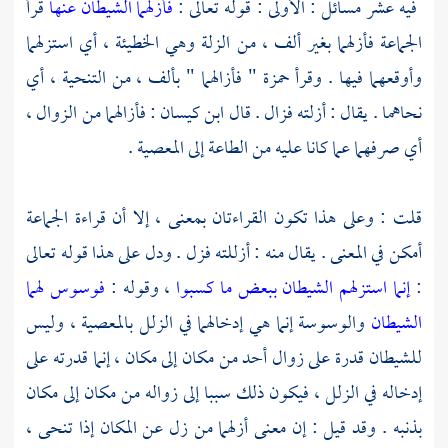
فيه عشر مسائل : الأولى : قوله تعالى :
فأزلهما الشيطان عنها
قرأ
الجماعة فأزلهما بغير ألف ، من الزلة وهي الخطيئة ، أي استزلهما
وأوقعهما فيها . وقرأ
حمزة
" فأزالهما " بألف ، من التنحية ، أي
نحاهما . يقال : أزلته فزال . قال
ابن كيسان
: فأزالهما من الزوال ،
أي صرفهما عما كانا عليه من الطاعة إلى المعصية .
قلت : وعلى هذا تكون القراءتان بمعنى ، إلا أن قراءة الجماعة
أمكن في المعنى . يقال منه : أزللته فزل . ودل على هذا قوله تعالى
:
إنما استزلهم الشيطان ببعض ما كسبوا
، وقوله :
فوسوس لهما
الشيطان
والوسوسة إنما هي إدخالهما في الزلل بالمعصية ، وليس
للشيطان قدرة على زوال أحد من مكان إلى مكان ، إنما قدرته على
إدخاله في الزلل ، فيكون ذلك سببا إلى زواله من مكان إلى مكان
بذنبه . وقد قيل : إن معنى أزلهما من زل عن المكان إذا تنحى ،