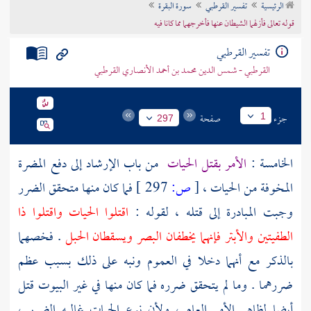
الرئيسية
تفسير القرطبي
سورة البقرة
تراجم الأعلام
قوله تعالى فأزلهما الشيطان عنها فأخرجهما مما كانا فيه
تفسير القرطبي
القرطبي - شمس الدين محمد بن أحمد الأنصاري القرطبي
جزء
صفحة
1
297
الخامسة :
الأمر بقتل الحيات
من باب الإرشاد إلى دفع المضرة
المخوفة من الحيات ،
[
ص:
297 ]
فما كان منها متحقق الضرر
وجبت المبادرة إلى قتله ، لقوله :
اقتلوا الحيات واقتلوا ذا
الطفيتين والأبتر فإنهما يخطفان البصر ويسقطان الحبل
. فخصهما
بالذكر مع أنهما دخلا في العموم ونبه على ذلك بسبب عظم
ضررهما . وما لم يتحقق ضرره فما كان منها في غير البيوت قتل
أيضا لظاهر الأمر العام ، ولأن نوع الحيات غالبه الضرر ،