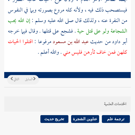
فيستصحب ذلك فيه ، ولأنه كله مروع بصورته وبما في النفوس
من النفرة عنه ، ولذلك قال صلى الله عليه وسلم :
إن الله يحب
الشجاعة ولو على قتل حية
. فشجع على قتلها . وقال فيما خرجه
أبو داود
من حديث
عبد الله بن مسعود
مرفوعا :
اقتلوا الحيات
كلهن فمن خاف ثأرهن فليس مني
. والله أعلم .
السابق
التالي
الخدمات العلمية
ترجمة علم
عناوين الشجرة
تخريج حديث