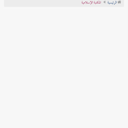
الرئيسية
المكتبة الإسلامية
تراجم الأعلام