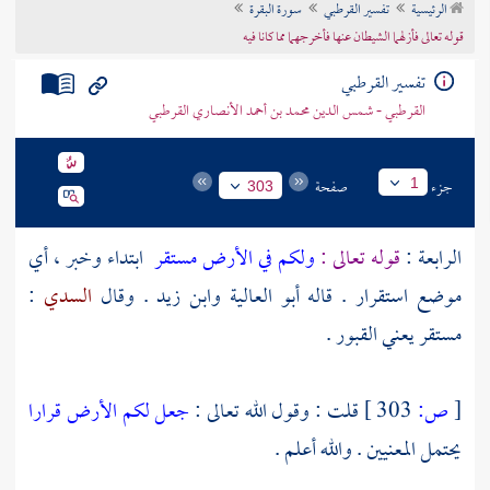
الرئيسية
تفسير القرطبي
سورة البقرة
تراجم الأعلام
قوله تعالى فأزلهما الشيطان عنها فأخرجهما مما كانا فيه
تفسير القرطبي
القرطبي - شمس الدين محمد بن أحمد الأنصاري القرطبي
جزء
صفحة
1
303
الرابعة :
قوله تعالى :
ولكم في الأرض مستقر
ابتداء وخبر ، أي
موضع استقرار . قاله
أبو العالية
وابن زيد
. وقال
السدي
:
مستقر يعني القبور .
[
ص:
303 ]
قلت : وقول الله تعالى :
جعل لكم الأرض قرارا
يحتمل المعنيين . والله أعلم .