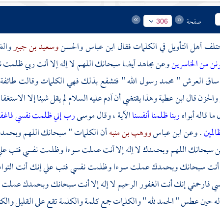
صفحة
306
اختلف أهل التأويل في الكلمات فقال
ابن عباس
والحسن
وسعيد بن جبير
وال
ونن من الخاسرين
وعن
مجاهد
أيضا سبحانك اللهم لا إله إلا أنت ربي ظلمت ن
 ساق العرش "
محمد
رسول الله " فتشفع بذلك فهي الكلمات وقالت طائفة
والحزن قال
ابن عطية
وهذا يقتضي أن
آدم
عليه السلام لم يقل شيئا إلا الاست
ما قاله أبواه
ربنا ظلمنا أنفسنا
الآية ، وقال
موسى
رب إني ظلمت نفسي فاغفر
المين
. وعن
ابن عباس
ووهب بن منبه
أن الكلمات " سبحانك اللهم وبحمدك
ين سبحانك اللهم وبحمدك لا إله إلا أنت عملت سوءا وظلمت نفسي فتب علي
لا أنت سبحانك وبحمدك عملت سوءا وظلمت نفسي فتب علي إنك أنت التوا
 فارحمني إنك أنت الغفور الرحيم لا إله إلا أنت سبحانك وبحمدك عملت س
ه حين عطس " الحمد لله " والكلمات جمع كلمة والكلمة تقع على القليل والكثي