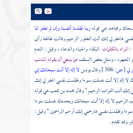
ضحاك
ومجاهد
هي قوله
ربنا ظلمنا أنفسنا وإن لم تغفر لنا
فسي فاغفر لي إنك أنت الغفور الرحيم وقالت طائفة رأى
 :
المراد بالكلمات
البكاء والحياء والدعاء ، وقيل : الندم
غفار المعهود ، وسئل بعض السلف
عما ينبغي أن يقوله المذنب
 لي
[
ص:
306 ]
وقال
يونس
لا إله إلا أنت سبحانك إني
 لا إله إلا أنت عملت سوءا وظلمت نفسي اغفر لي إنك
 إنك أنت التواب الرحيم " وقال
محمد بن كعب
هي قوله
ب الرحيم لا إله إلا أنت سبحانك وبحمدك عملت سوءا
وءا وظلمت نفسي فارحمني إنك أرحم الراحمين " وقيل :
ر وقد تقدم .