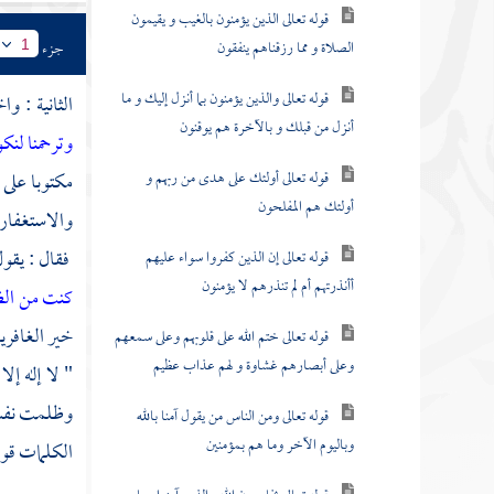
قوله تعالى الذين يؤمنون بالغيب و يقيمون
الصلاة و مما رزقناهم ينفقون
جزء
1
قوله تعالى والذين يؤمنون بما أنزل إليك و ما
الثانية : و
أنزل من قبلك و بالآخرة هم يوقنون
وترحمنا لنك
قوله تعالى أولئك على هدى من ربهم و
مكتوبا على
أولئك هم المفلحون
والاستغفار 
فقال : يقول 
قوله تعالى إن الذين كفروا سواء عليهم
أأنذرتهم أم لم تنذرهم لا يؤمنون
كنت من الظ
خير الغافر
قوله تعالى ختم الله على قلوبهم وعلى سمعهم
وعلى أبصارهم غشاوة و لهم عذاب عظيم
" لا إله إ
وظلمت نفسي
قوله تعالى ومن الناس من يقول آمنا بالله
وباليوم الآخر وما هم بمؤمنين
الكلمات قول