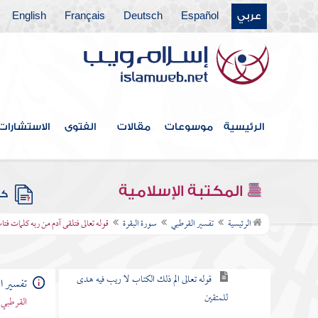
باب ما جاء من الحجة في الرد على
عربي
Español
Deutsch
Français
English
من طعن في القرآن وخالف مصحف
عثمان بالزيادة والنقصان
القول في الاستعاذة
الرئيسية
موسوعات
مقالات
الفتوى
الاستشارات
بسم الله الرحمن الرحيم
سورة الفاتحة
المكتبة الإسلامية
كتب
سورة البقرة
الرئيسية
تفسير القرطبي
سورة البقرة
قوله تعالى فتلقى آدم من ربه كلمات فتا
الكلام في نزولها وفضلها وما جاء فيها
قوله تعالى الم ذلك الكتاب لا ريب فيه هدى
تفسير ا
للمتقين
القرطبي 