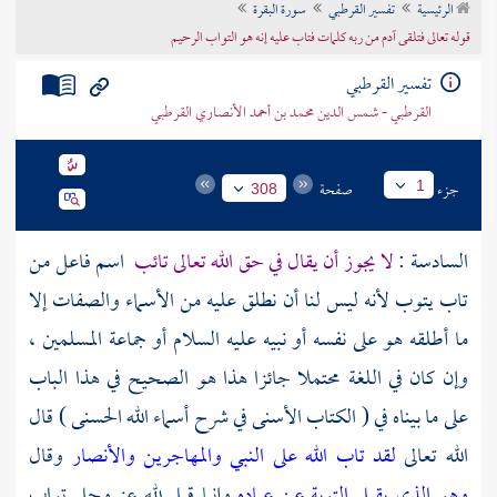
الرئيسية
تفسير القرطبي
سورة البقرة
تراجم الأعلام
قوله تعالى فتلقى آدم من ربه كلمات فتاب عليه إنه هو التواب الرحيم
تفسير القرطبي
القرطبي - شمس الدين محمد بن أحمد الأنصاري القرطبي
جزء
صفحة
1
308
السادسة :
لا يجوز أن يقال في حق الله تعالى تائب
اسم فاعل من
تاب يتوب لأنه ليس لنا أن نطلق عليه من الأسماء والصفات إلا
ما أطلقه هو على نفسه أو نبيه عليه السلام أو جماعة المسلمين ،
وإن كان في اللغة محتملا جائزا هذا هو الصحيح في هذا الباب
على ما بيناه في ( الكتاب الأسنى في شرح أسماء الله الحسنى ) قال
الله تعالى
لقد تاب الله على النبي والمهاجرين والأنصار
وقال
وهو الذي يقبل التوبة عن عباده
وإنما قيل لله عز وجل تواب