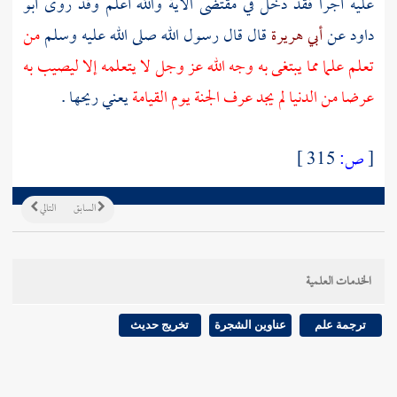
عليه أجرا فقد دخل في مقتضى الآية والله أعلم وقد روى
أبو
داود
عن
أبي هريرة
قال قال رسول الله صلى الله عليه وسلم
من
تعلم علما مما يبتغى به وجه الله عز وجل لا يتعلمه إلا ليصيب به
عرضا من الدنيا لم يجد عرف الجنة يوم القيامة
يعني ريحها .
[
ص:
315 ]
السابق
التالي
الخدمات العلمية
ترجمة علم
عناوين الشجرة
تخريج حديث