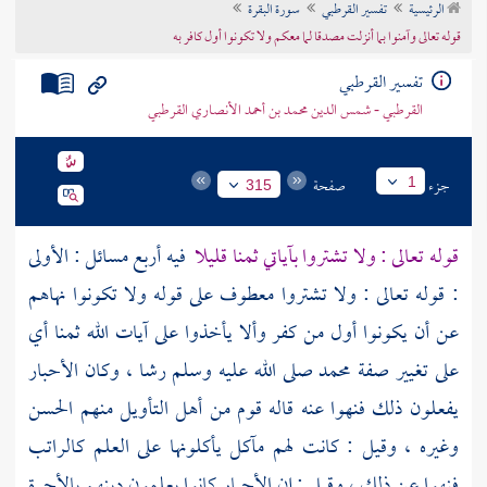
الرئيسية
تفسير القرطبي
سورة البقرة
تراجم الأعلام
قوله تعالى وآمنوا بما أنزلت مصدقا لما معكم ولا تكونوا أول كافر به
تفسير القرطبي
القرطبي - شمس الدين محمد بن أحمد الأنصاري القرطبي
جزء
صفحة
1
315
قوله تعالى : ولا تشتروا بآياتي ثمنا قليلا
فيه أربع مسائل : الأولى
: قوله تعالى : ولا تشتروا معطوف على قوله ولا تكونوا نهاهم
عن أن يكونوا أول من كفر وألا يأخذوا على آيات الله ثمنا أي
على تغيير صفة
محمد
صلى الله عليه وسلم رشا ، وكان الأحبار
يفعلون ذلك فنهوا عنه قاله قوم من أهل التأويل منهم
الحسن
وغيره ، وقيل : كانت لهم مآكل يأكلونها على العلم كالراتب
فنهوا عن ذلك ، وقيل : إن الأحبار كانوا يعلمون دينهم بالأجرة