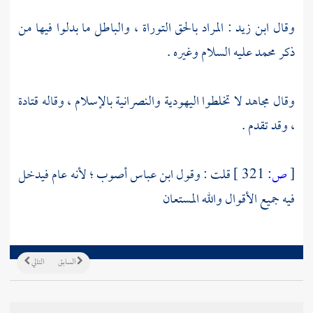
وقال
ابن زيد
: المراد بالحق التوراة ، والباطل ما بدلوا فيها من
ذكر
محمد
عليه السلام وغيره .
وقال
مجاهد
لا تخلطوا اليهودية والنصرانية بالإسلام ، وقاله
قتادة
، وقد تقدم .
[
ص:
321 ]
قلت : وقول
ابن عباس
أصوب ؛ لأنه عام فيدخل
فيه جميع الأقوال والله المستعان
السابق
التالي