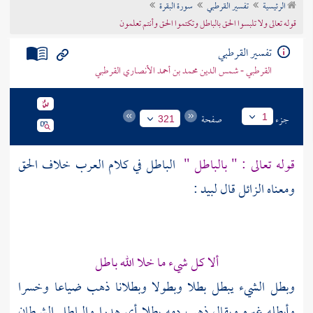
الرئيسية
تفسير القرطبي
سورة البقرة
تراجم الأعلام
قوله تعالى ولا تلبسوا الحق بالباطل وتكتموا الحق وأنتم تعلمون
تفسير القرطبي
القرطبي - شمس الدين محمد بن أحمد الأنصاري القرطبي
جزء
صفحة
1
321
قوله تعالى : " بالباطل "
الباطل في كلام العرب خلاف الحق
ومعناه الزائل قال
لبيد
:
ألا كل شيء ما خلا الله باطل
وبطل الشيء يبطل بطلا وبطولا وبطلانا ذهب ضياعا وخسرا
وأبطله غيره ويقال ذهب دمه بطلا أي هدرا والباطل الشيطان