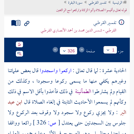
الرئيسية
تفسير القرطبي
سورة البقرة
تراجم الأعلام
قوله تعالى وأقيموا الصلاة وآتوا الزكاة واركعوا مع الراكعين
تفسير القرطبي
القرطبي - شمس الدين محمد بن أحمد الأنصاري القرطبي
جزء
صفحة
1
326
الحادية عشرة : لما قال تعالى :
اركعوا واسجدوا
قال بعض علمائنا
وغيرهم يكفي منها ما يسمى ركوعا وسجودا ، وكذلك من
القيام ولم يشترطوا
الطمأنينة
في ذلك فأخذوا بأقل الاسم في ذلك
وكأنهم لم يسمعوا الأحاديث الثابتة في إلغاء الصلاة قال
ابن عبد
البر
: ولا يجزي ركوع ولا سجود ولا وقوف بعد الركوع ولا
جلوس بين السجدتين حتى يعتدل
[
ص:
326 ]
راكعا وواقفا
وساجدا وجالسا . وهو الصحيح في الأثر وعليه جمهور العلماء