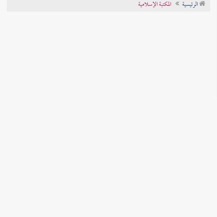
الرئيسية
المكتبة الإسلامية
تراجم الأعلام