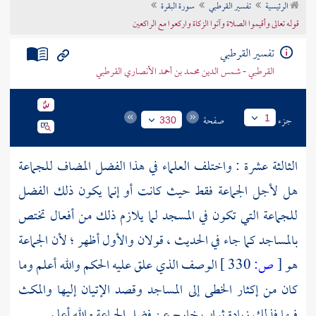
الرئيسية
تفسير القرطبي
سورة البقرة
تراجم الأعلام
قوله تعالى وأقيموا الصلاة وآتوا الزكاة واركعوا مع الراكعين
تفسير القرطبي
القرطبي - شمس الدين محمد بن أحمد الأنصاري القرطبي
جزء
صفحة
1
330
الثالثة عشرة : واختلف العلماء في هذا الفضل المضاف للجماعة
هل لأجل الجماعة فقط حيث كانت أو إنما يكون ذلك الفضل
للجماعة التي تكون في المسجد لما يلازم ذلك من أفعال تختص
بالمساجد كما جاء في الحديث ، قولان والأول أظهر ؛ لأن الجماعة
هو
[
ص:
330 ]
الوصف الذي علق عليه الحكم والله أعلم وما
كان من إكثار الخطى إلى المساجد وقصد الإتيان إليها والمكث
فيها فذلك زيادة ثواب خارج عن فضل الجماعة والله أعلم .