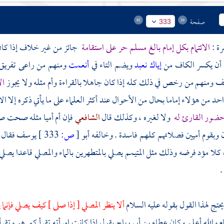
صفحة
333
رة :
الائتمام بكل إمام بالغ مسلم حر على استقامة
جائز من غير خلاف إذا كان 
ل أن يكسر الكاف من
إياك نعبد
ويضم التاء في
أنعمت
ومنهم من راعى تفريق ا
لف ومنهم من رخص في ذلك كله إذا كان جاهلا بالقراءة وأم مثله ولا يجوز
ال
د من هؤلاء إماما بحال من الأحوال عند أكثر العلماء على ما يأتي ذكره إلا الأ
 حضور القارئ له
ولا لغيره ، وكذلك قال
الشافعي
فإن أم أميا مثله صحت ص
 وبقوم أميين فصلاتهم كلهم فاسدة . وخالفه
أبو
[
ص:
333 ]
يوسف
فقال 
 كلا مؤد فرضه وذلك مثل المتيمم يصلي بالمتطهرين بالماء والمصلي قاعدا يصلي 
.
حتج لهذا القول بقوله عليه السلام
ألا ينظر المصلي [ إذا صلى ] كيف يصلي فإنما
م والله أعلم وكان
عطاء بن أبي رباح
يقول إذا كانت امرأته تقرأ كبر هو وت